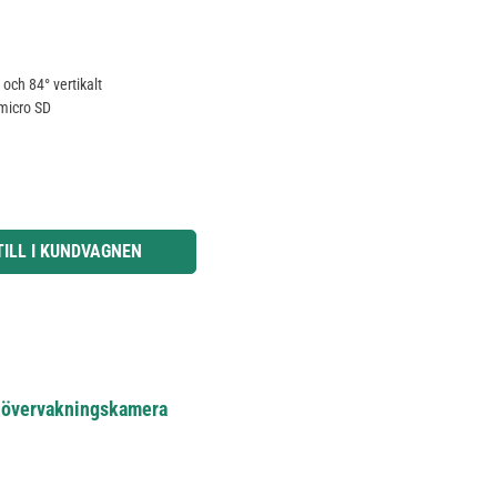
 och 84° vertikalt
 micro SD
knapparna för att öka eller minska kvantiteten.
TILL I KUNDVAGNEN
i-övervakningskamera