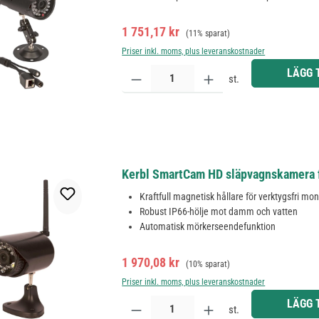
Försäljningspris:
Ordinarie pris:
1 751,17 kr
(11% sparat)
Priser inkl. moms, plus leveranskostnader
Produktkvantitet: Ange önskat belopp eller använd 
LÄGG 
st.
Kerbl SmartCam HD släpvagnskamera 
Kraftfull magnetisk hållare för verktygsfri mo
Robust IP66-hölje mot damm och vatten
Automatisk mörkerseendefunktion
Försäljningspris:
Ordinarie pris:
1 970,08 kr
(10% sparat)
Priser inkl. moms, plus leveranskostnader
Produktkvantitet: Ange önskat belopp eller använd 
LÄGG 
st.