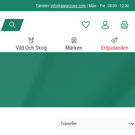
Tjänster:
info@agrarzone.com
| Mån. - Fre. 08:00 - 12:00
Du har 0 objekt i önskelista
Vild Och Skog
Märken
Erbjudanden