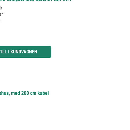
lt
er
e
knapparna för att öka eller minska kvantiteten.
TILL I KUNDVAGNEN
shus, med 200 cm kabel