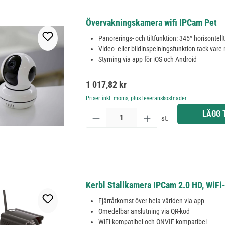
Övervakningskamera wifi IPCam Pet
Panorerings- och tiltfunktion: 345° horisontellt
Video- eller bildinspelningsfunktion tack vare
Styrning via app för iOS och Android
Ordinarie pris:
1 017,82 kr
Priser inkl. moms, plus leveranskostnader
Produktkvantitet: Ange önskat belopp eller använd 
LÄGG 
st.
Kerbl Stallkamera IPCam 2.0 HD, WiF
Fjärråtkomst över hela världen via app
Omedelbar anslutning via QR-kod
WiFi-kompatibel och ONVIF-kompatibel