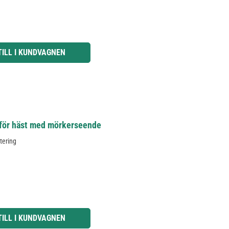
knapparna för att öka eller minska kvantiteten.
TILL I KUNDVAGNEN
för häst med mörkerseende
ntering
knapparna för att öka eller minska kvantiteten.
TILL I KUNDVAGNEN