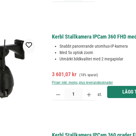
Kerbl Stallkamera IPCam 360 FHD med
Snabbt panorerande utomhus-IP-kamera
Med 5x optisk zoom
Utmärkt bildkvalitet med 2 megapixlar
Försäljningspris:
Ordinarie pris:
3 601,07 kr
(18% sparat)
Priser inkl. moms, plus leveranskostnader
Produktkvantitet: Ange önskat belopp eller använd 
LÄGG 
st.
Kerbl Stallkamera IPCam 360 grader 