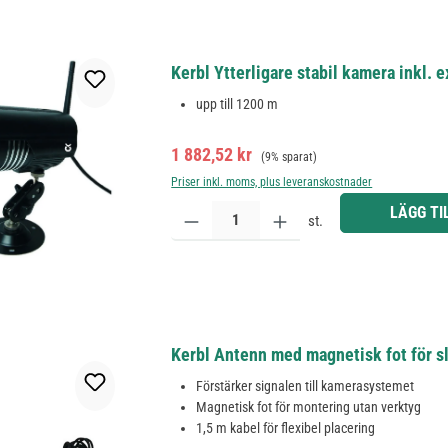
Kerbl Ytterligare stabil kamera inkl. 
upp till 1200 m
Försäljningspris:
Ordinarie pris:
1 882,52 kr
(9% sparat)
Priser inkl. moms, plus leveranskostnader
Produktkvantitet: Ange önskat belopp eller använd 
LÄGG TI
st.
Kerbl Antenn med magnetisk fot för s
Förstärker signalen till kamerasystemet
Magnetisk fot för montering utan verktyg
1,5 m kabel för flexibel placering