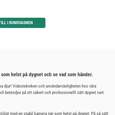
knapparna för att öka eller minska kvantiteten.
TILL I KUNDVAGNEN
är som helst på dygnet och se vad som händer.
ina djur! Videotekniken och användarvänligheten hos våra
h betesdjur på ett säkert och professionellt sätt dygnet runt.
öjligt med en stabil kamera när som helst på dygnet. På så sätt