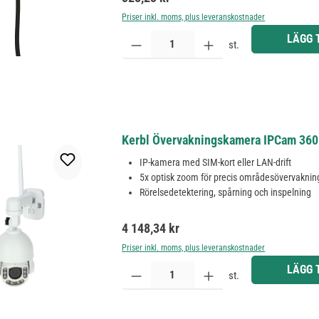
Priser inkl. moms, plus leveranskostnader
Produktkvantitet: Ange önskat belopp eller använd 
LÄGG 
st.
Kerbl Övervakningskamera IPCam 36
IP-kamera med SIM-kort eller LAN-drift
5x optisk zoom för precis områdesövervaknin
Rörelsedetektering, spårning och inspelning
Ordinarie pris:
4 148,34 kr
Priser inkl. moms, plus leveranskostnader
Produktkvantitet: Ange önskat belopp eller använd 
LÄGG 
st.