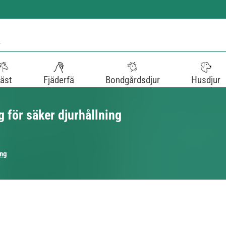
äst
Fjäderfä
Bondgårdsdjur
Husdjur
 för säker djurhållning
ing