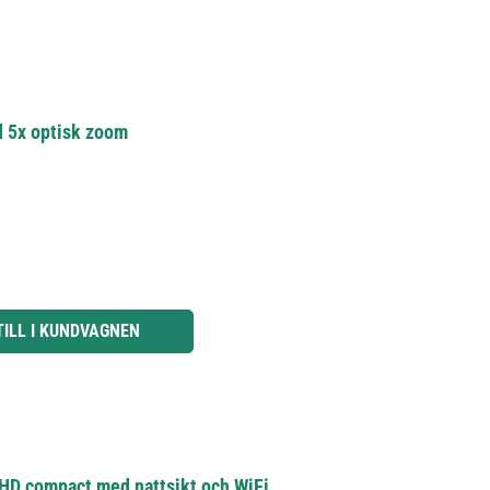
 5x optisk zoom
knapparna för att öka eller minska kvantiteten.
TILL I KUNDVAGNEN
FHD compact med nattsikt och WiFi