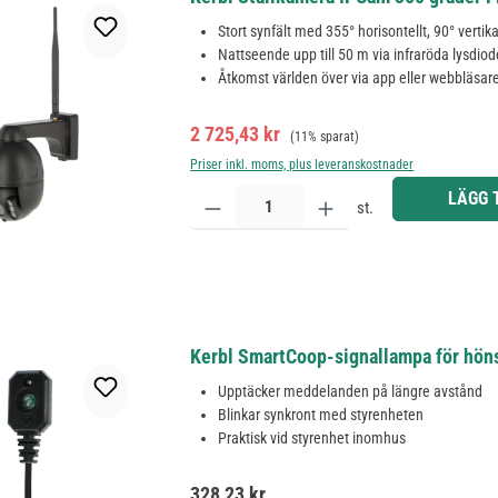
Stort synfält med 355° horisontellt, 90° vertika
Nattseende upp till 50 m via infraröda lysdiod
Åtkomst världen över via app eller webbläsar
Försäljningspris:
Ordinarie pris:
2 725,43 kr
(11% sparat)
Priser inkl. moms, plus leveranskostnader
Produktkvantitet: Ange önskat belopp eller använd 
LÄGG 
st.
Kerbl SmartCoop-signallampa för hön
Upptäcker meddelanden på längre avstånd
Blinkar synkront med styrenheten
Praktisk vid styrenhet inomhus
Ordinarie pris:
328,23 kr