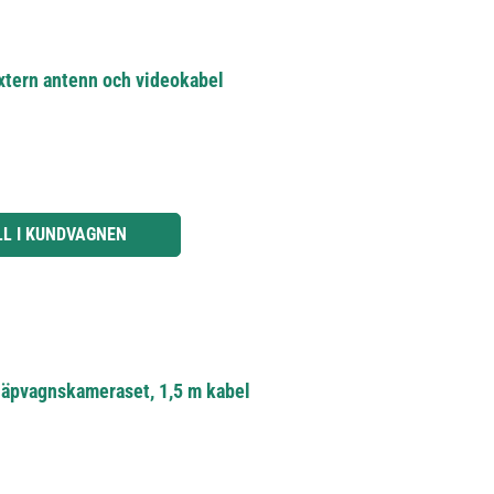
extern antenn och videokabel
knapparna för att öka eller minska kvantiteten.
LL I KUNDVAGNEN
läpvagnskameraset, 1,5 m kabel