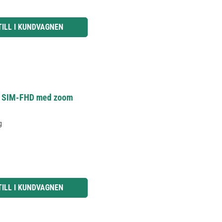
knapparna för att öka eller minska kvantiteten.
TILL I KUNDVAGNEN
0 SIM-FHD med zoom
g
knapparna för att öka eller minska kvantiteten.
TILL I KUNDVAGNEN