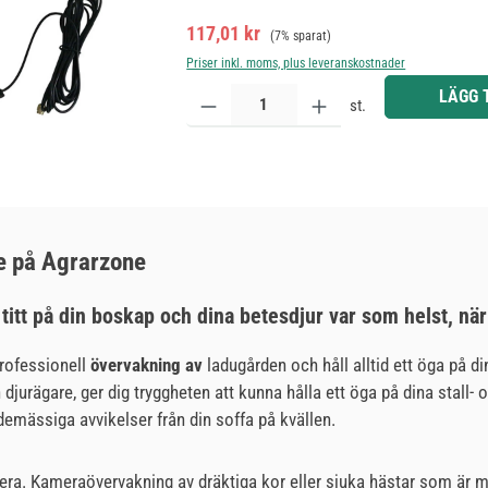
Försäljningspris:
Ordinarie pris:
117,01 kr
(7% sparat)
Priser inkl. moms, plus leveranskostnader
Produktkvantitet: Ange önskat belopp eller använd 
LÄGG 
st.
e på Agrarzone
n titt på din boskap och dina betesdjur var som helst, n
professionell
övervakning av
ladugården och håll alltid ett öga på d
rägare, ger dig tryggheten att kunna hålla ett öga på dina stall- oc
emässiga avvikelser från din soffa på kvällen.
mera. Kameraövervakning av dräktiga kor eller sjuka hästar som är m