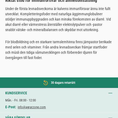
Riktat stöd för immunförsvar och ämnesomsättning
Under de första levnadsveckorna är kalvens immunförsvar ännu inte fullt
utvecklat. Kompletteringsfoder med naturliga äggimmunglobuliner
stödjer immunuppbyggnaden och kan minska förekomsten av diarré. Vid
akut diarré eller värmestress återställer elektrolytpulver och -pastor
snabbt vätske- och mineralbalansen och skyddar mot uttorkning.
För blodbildning och en starkare tarmslemhinna finns järnpastor berikade
med selen och vitaminer. Från andra levnadsveckan främjar startfoder
och müsli den tidiga våmutvecklingen och förbereder djuren för
övergången till fast foder.
30 dagars returrätt
KUNDSERVICE
Mån. - Fri. 08:00 - 12:00
E-Post:
info@agrarzone.com
VÅRA FÖRDELAR