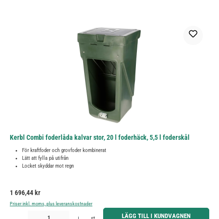
Kerbl Combi foderlåda kalvar stor, 20 l foderhäck, 5,5 l foderskål
För kraftfoder och grovfoder kombinerat
Lätt att fylla på utifrån
Locket skyddar mot regn
Ordinarie pris:
1 696,44 kr
Priser inkl. moms, plus leveranskostnader
Produktkvantitet: Ange önskat belopp eller använd knapparna för att öka eller minska kvantiteten.
LÄGG TILL I KUNDVAGNEN
st.