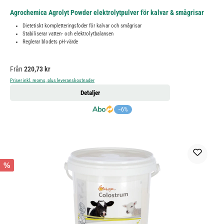
Agrochemica Agrolyt Powder elektrolytpulver för kalvar & smågrisar
Dietetiskt kompletteringsfoder för kalvar och smågrisar
Stabiliserar vatten- och elektrolytbalansen
Reglerar blodets pH-värde
Ordinarie pris:
Från
220,73 kr
Priser inkl. moms, plus leveranskostnader
Detaljer
−6%
%