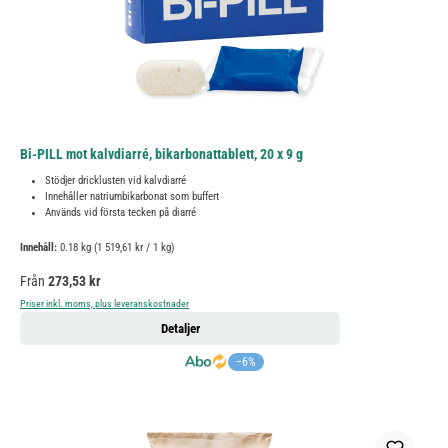
Bi-PILL mot kalvdiarré, bikarbonattablett, 20 x 9 g
Stödjer dricklusten vid kalvdiarré
Innehåller natriumbikarbonat som buffert
Används vid första tecken på diarré
Innehåll:
0.18 kg
(1 519,61 kr / 1 kg)
Ordinarie pris:
Från
273,53 kr
Priser inkl. moms, plus leveranskostnader
Detaljer
−6%