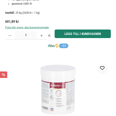
garanterat GMO-fri
Innehåll:
25 kg
(24,08 kr / 1 kg)
Ordinarie pris:
601,89 kr
Priser inkl. moms, plus leveranskostnader
Produktkvantitet: Ange önskat belopp eller använd knapparna för att öka eller minska kvantiteten.
LÄGG TILL I KUNDVAGNEN
st.
−6%
%