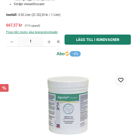
Stödjer immunförsvaret
Innehåll:
0.03 Liter
(22 252,33 kr / 1 Liter)
Försäljningspris:
Ordinarie pris:
667,57 kr
(11% sparat)
Priser inkl. moms, plus leveranskostnader
Produktkvantitet: Ange önskat belopp eller använd knapparna för att öka eller minska kvantiteten.
LÄGG TILL I KUNDVAGNEN
st.
−6%
%