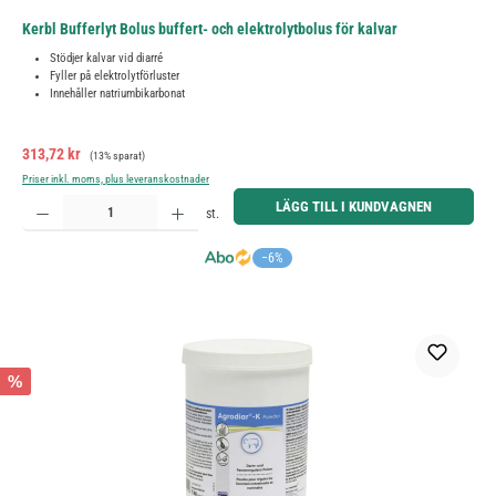
Kerbl Bufferlyt Bolus buffert- och elektrolytbolus för kalvar
Stödjer kalvar vid diarré
Fyller på elektrolytförluster
Innehåller natriumbikarbonat
Försäljningspris:
Ordinarie pris:
313,72 kr
(13% sparat)
Priser inkl. moms, plus leveranskostnader
Produktkvantitet: Ange önskat belopp eller använd knapparna för att öka eller minska kvantiteten.
LÄGG TILL I KUNDVAGNEN
st.
−6%
%