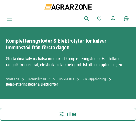
Hoppa till huvudinnehåll
Du har 0 objekt i ön
Kompletteringsfoder & Elektrolyter för kalvar:
immunstöd från första dagen
Stötta dina kalvars hälsa med riktat kompletteringsfoder. Här hittar du
råmjölkskoncentrat, elektrolytpulver och järntillskott för uppfödningen.
Startsida
Bondgårdsdjur
Nötkreatur
Kalvuppfödning
Kompletteringsfoder & Elektrolyter
Filter