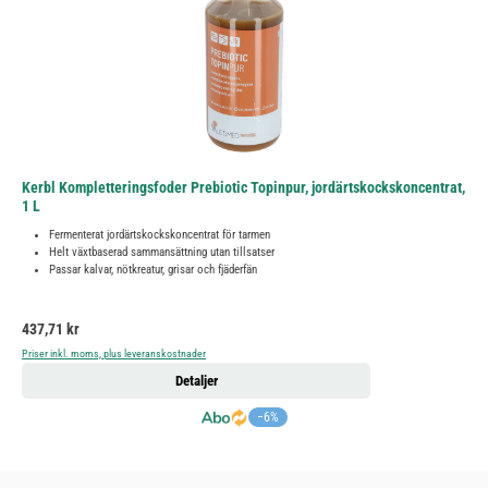
Kerbl Kompletteringsfoder Prebiotic Topinpur, jordärtskockskoncentrat,
1 L
Fermenterat jordärtskockskoncentrat för tarmen
Helt växtbaserad sammansättning utan tillsatser
Passar kalvar, nötkreatur, grisar och fjäderfän
Ordinarie pris:
437,71 kr
Priser inkl. moms, plus leveranskostnader
Detaljer
−6%