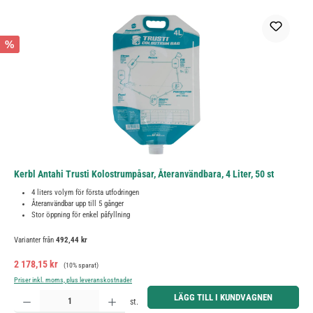
%
Kerbl Antahi Trusti Kolostrumpåsar, Återanvändbara, 4 Liter, 50 st
4 liters volym för första utfodringen
Återanvändbar upp till 5 gånger
Stor öppning för enkel påfyllning
Varianter från
492,44 kr
Försäljningspris:
Ordinarie pris:
2 178,15 kr
(10% sparat)
Priser inkl. moms, plus leveranskostnader
Produktkvantitet: Ange önskat belopp eller använd knapparna för att öka eller minska kvantiteten.
LÄGG TILL I KUNDVAGNEN
st.