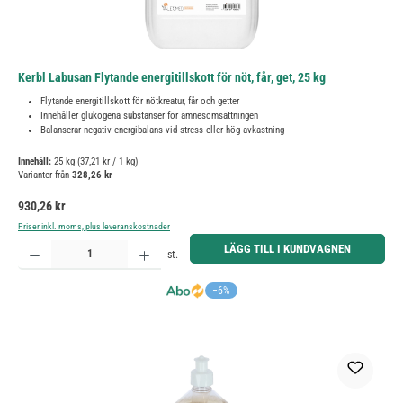
Kerbl Labusan Flytande energitillskott för nöt, får, get, 25 kg
Flytande energitillskott för nötkreatur, får och getter
Innehåller glukogena substanser för ämnesomsättningen
Balanserar negativ energibalans vid stress eller hög avkastning
Innehåll:
25 kg
(37,21 kr / 1 kg)
Varianter från
328,26 kr
Ordinarie pris:
930,26 kr
Priser inkl. moms, plus leveranskostnader
Produktkvantitet: Ange önskat belopp eller använd knapparna för att öka eller minska kvantiteten.
LÄGG TILL I KUNDVAGNEN
st.
−6%