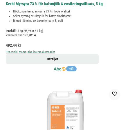
Kerbl Myrsyra 73 % för kalvmjölk & ensileringstillsats, 5 kg
Högkoncentrerad myrsyra 73 % i foderkvalitet
Säker syrning av råmjölk för bättre smältbarhet
Riktad hämning av bakterier som E. coli
Innehåll:
5 kg
(98,49 kr / 1 kg)
Varianter från
175,02 kr
Ordinarie pris:
492,44 kr
Priser inkl. moms, plus leveranskostnader
Detaljer
−6%