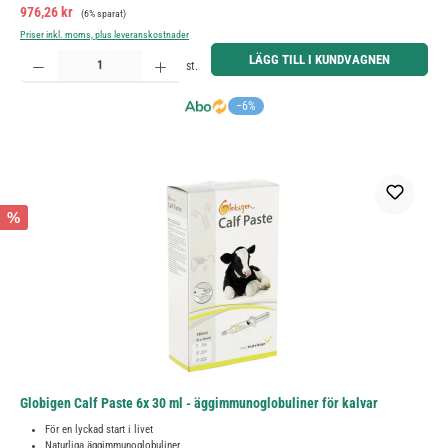
Försäljningspris:
Ordinarie pris:
976,26 kr
(6% sparat)
Priser inkl. moms, plus leveranskostnader
Produktkvantitet: Ange önskat belopp eller använd knapparna för att öka eller minska kvantiteten.
LÄGG TILL I KUNDVAGNEN
st.
−6%
%
Globigen Calf Paste 6x 30 ml - äggimmunoglobuliner för kalvar
För en lyckad start i livet
Naturliga äggimmunoglobuliner