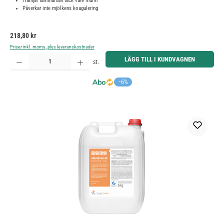
Främjar tarmhälsan tack vare inulin
Påverkar inte mjölkens koagulering
Ordinarie pris:
218,80 kr
Priser inkl. moms, plus leveranskostnader
Produktkvantitet: Ange önskat belopp eller använd knapparna för att öka eller minska kvantiteten.
LÄGG TILL I KUNDVAGNEN
st.
−6%