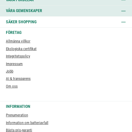
VÅRA GEMENSKAPER
SÄKER SHOPPING
FÖRETAG
Allmänna villkor
Ekologiska certifikat
Integritetspolicy
Impressum
Jobb
AI & transparens
Om oss
INFORMATION
Prenumeration
Information om batteriavfall
Bästa pris-garanti