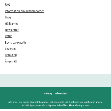
FAQ
Information om kundomdömen
Blog
Hållbarhet
Newsletter
Retur
Bevis på expertis
Leverans
Betalning
Ångerrätt
Företag
Information
Alla priser inkl moms plus
fraktkostnader
och eventuella fraktkostnader, om inget annat anges.
© 2026 Agrarzone - Alla rättigheter förbehållna. Theme by Agrarzone