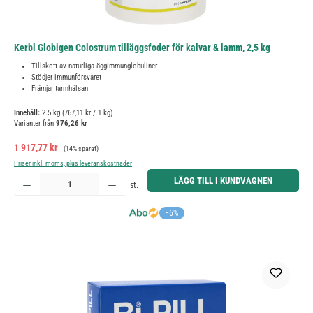
Kerbl Globigen Colostrum tilläggsfoder för kalvar & lamm, 2,5 kg
Tillskott av naturliga äggimmunglobuliner
Stödjer immunförsvaret
Främjar tarmhälsan
Innehåll:
2.5 kg
(767,11 kr / 1 kg)
Varianter från
976,26 kr
Försäljningspris:
Ordinarie pris:
1 917,77 kr
(14% sparat)
Priser inkl. moms, plus leveranskostnader
Produktkvantitet: Ange önskat belopp eller använd knapparna för att öka eller minska kvantiteten.
LÄGG TILL I KUNDVAGNEN
st.
−6%