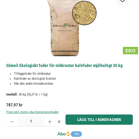
EKO
Göweil Ekologiskt foder för nötkreatur kalvfoder mjölhaltigt 30 kg
Tilläggsfoder för nötkreatur
Kalvfoder av ekologisk kvalitet
från den andra levnadsveckan
Innehåll:
30 kg
(26,27 kr / 1 kg)
Ordinarie pris:
787,97 kr
Priser inkl. moms, plus leveranskostnader
Produktkvantitet: Ange önskat belopp eller använd knapparna för att öka eller minska kvantiteten.
LÄGG TILL I KUNDVAGNEN
st.
−6%