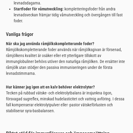
levnadsdagarna.
Startfoder för våmutveckling:
kompletteringsfoder från andra
levnadsveckan främjar tidig våmutveckling och övergången till fast
foder.
Vanliga frågor
När ska jag använda råmjölkskompletterande foder?
Råmjölkskompletterande foder används när råmjölksgivan är försenad,
råmjölkens kvalitet är osäker eller ett ytterligare tillskott av
immunglobuliner behövs utöver den naturliga råmjölken. De ersätter inte
råmjölk utan stödjer den passiva immuniseringen under de första
levnadstimmarna.
Hur känner jag igen att en kalv behöver elektrolyter?
Tecken på rubbad vätske- och elektrolytbalans är insjunkna ögon,
försvagad sugreflex, minskad hudelasticitet och vattnig avföring. I dessa
fall kompenserar elektrolytpulver eller -pastor vätskeförlusten och
stabiliserar syra-basbalansen.