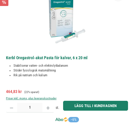
%
Kerbl Oregastrol-akut Pasta för kalvar, 6 x 20 ml
Stabiliserar vatten- och elektrolytbalansen
Stöder fysiologisk matsmältning
Rik på natrium och kalium
Försäljningspris:
Ordinarie pris:
464,83 kr
(22% sparat)
Priser inkl. moms, plus leveranskostnader
Produktkvantitet: Ange önskat belopp eller använd knapparna för att öka eller minska kvantiteten.
LÄGG TILL I KUNDVAGNEN
st.
−6%