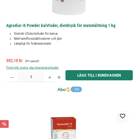
Agrodiar-K Powder kalvfoder, dietdryck för matsmältning 1 kg
Dietiskt tillskottsfoder för kalvar
Med tarmflorastabilisatorer och jäst
Lämpligt för foderautomater
Försäljningspris:
Ordinarie pris:
302,10 kr
(8% sparat)
Priser inkl. moms, plus leveranskostnader
Produktkvantitet: Ange önskat belopp eller använd knapparna för att öka eller minska kvantiteten.
LÄGG TILL I KUNDVAGNEN
st.
−6%
%