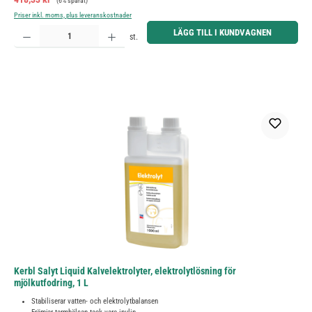
(6% sparat)
Priser inkl. moms, plus leveranskostnader
Produktkvantitet: Ange önskat belopp eller använd knapparna för att öka eller minska kvantiteten.
LÄGG TILL I KUNDVAGNEN
st.
Kerbl Salyt Liquid Kalvelektrolyter, elektrolytlösning för
mjölkutfodring, 1 L
Stabiliserar vatten- och elektrolytbalansen