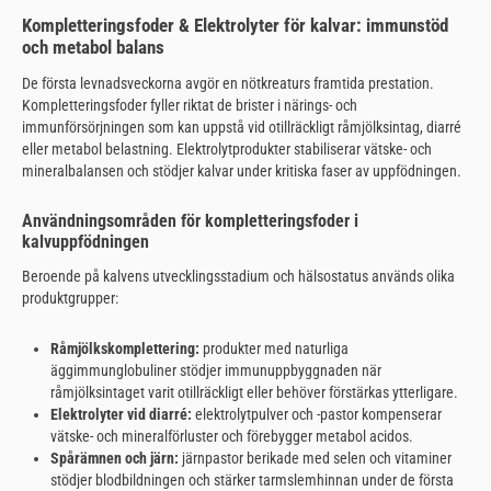
Kompletteringsfoder & Elektrolyter för kalvar: immunstöd
och metabol balans
De första levnadsveckorna avgör en nötkreaturs framtida prestation.
Kompletteringsfoder fyller riktat de brister i närings- och
immunförsörjningen som kan uppstå vid otillräckligt råmjölksintag, diarré
eller metabol belastning. Elektrolytprodukter stabiliserar vätske- och
mineralbalansen och stödjer kalvar under kritiska faser av uppfödningen.
Användningsområden för kompletteringsfoder i
kalvuppfödningen
Beroende på kalvens utvecklingsstadium och hälsostatus används olika
produktgrupper:
Råmjölkskomplettering:
produkter med naturliga
äggimmunglobuliner stödjer immunuppbyggnaden när
råmjölksintaget varit otillräckligt eller behöver förstärkas ytterligare.
Elektrolyter vid diarré:
elektrolytpulver och -pastor kompenserar
vätske- och mineralförluster och förebygger metabol acidos.
Spårämnen och järn:
järnpastor berikade med selen och vitaminer
stödjer blodbildningen och stärker tarmslemhinnan under de första