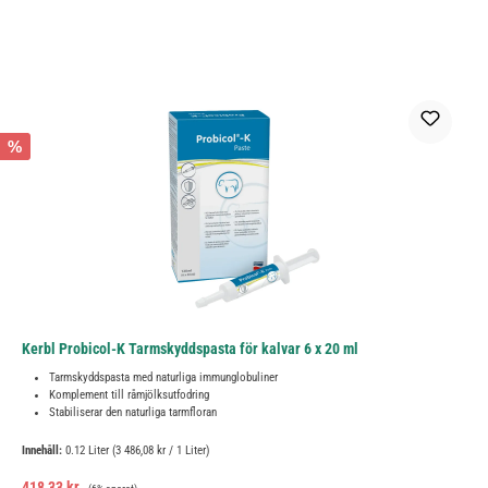
%
Kerbl Probicol-K Tarmskyddspasta för kalvar 6 x 20 ml
Tarmskyddspasta med naturliga immunglobuliner
Komplement till råmjölksutfodring
Stabiliserar den naturliga tarmfloran
Innehåll:
0.12 Liter
(3 486,08 kr / 1 Liter)
Försäljningspris:
Ordinarie pris:
418,33 kr