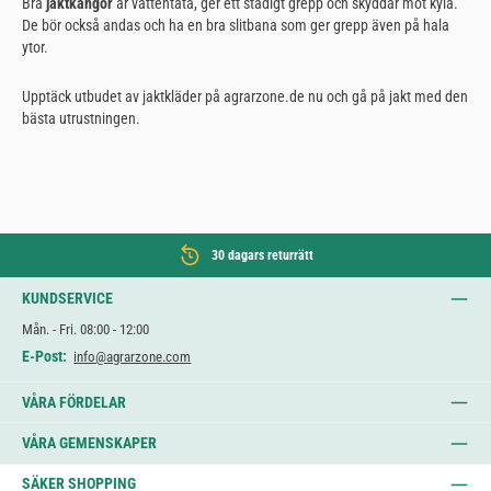
Bra
jaktkängor
är vattentäta, ger ett stadigt grepp och skyddar mot kyla.
De bör också andas och ha en bra slitbana som ger grepp även på hala
ytor.
Upptäck utbudet av jaktkläder på agrarzone.de nu och gå på jakt med den
bästa utrustningen.
30 dagars returrätt
KUNDSERVICE
Mån. - Fri. 08:00 - 12:00
E-Post:
info@agrarzone.com
VÅRA FÖRDELAR
VÅRA GEMENSKAPER
SÄKER SHOPPING