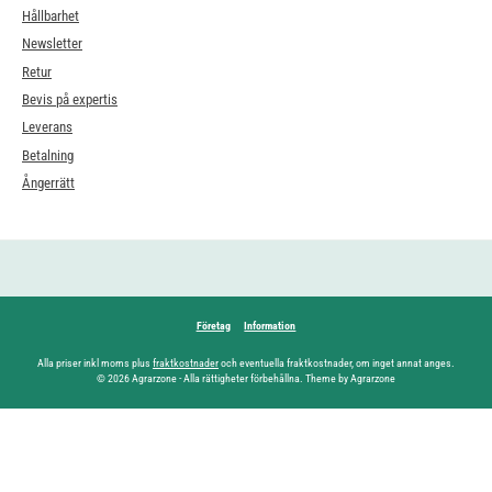
Hållbarhet
Newsletter
Retur
Bevis på expertis
Leverans
Betalning
Ångerrätt
Företag
Information
Alla priser inkl moms plus
fraktkostnader
och eventuella fraktkostnader, om inget annat anges.
© 2026 Agrarzone - Alla rättigheter förbehållna. Theme by Agrarzone