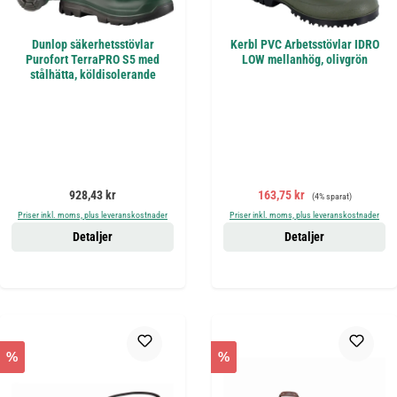
Dunlop säkerhetsstövlar
Kerbl PVC Arbetsstövlar IDRO
Purofort TerraPRO S5 med
LOW mellanhög, olivgrön
stålhätta, köldisolerande
Ordinarie pris:
Försäljningspris:
Ordinarie pris:
928,43 kr
163,75 kr
(4% sparat)
Priser inkl. moms, plus leveranskostnader
Priser inkl. moms, plus leveranskostnader
Detaljer
Detaljer
%
%