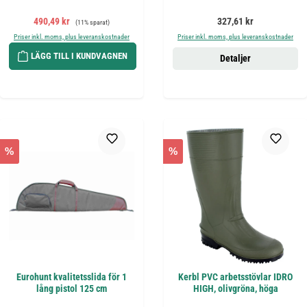
Försäljningspris:
Ordinarie pris:
Ordinarie pris:
490,49 kr
327,61 kr
(11% sparat)
Priser inkl. moms, plus leveranskostnader
Priser inkl. moms, plus leveranskostnader
LÄGG TILL I KUNDVAGNEN
Detaljer
%
%
Eurohunt kvalitetsslida för 1
Kerbl PVC arbetsstövlar IDRO
lång pistol 125 cm
HIGH, olivgröna, höga