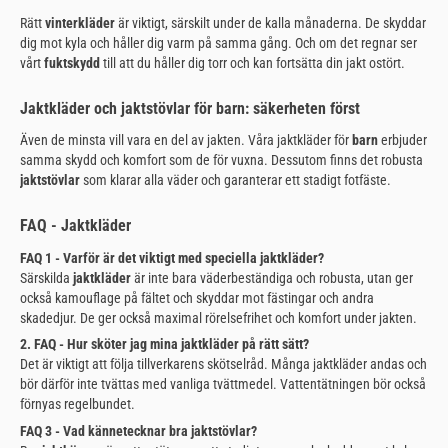
Rätt
vinterkläder
är viktigt, särskilt under de kalla månaderna. De skyddar
dig mot kyla och håller dig varm på samma gång. Och om det regnar ser
vårt
fuktskydd
till att du håller dig torr och kan fortsätta din jakt ostört.
Jaktkläder och jaktstövlar för barn: säkerheten först
Även de minsta vill vara en del av jakten. Våra jaktkläder för
barn
erbjuder
samma skydd och komfort som de för vuxna. Dessutom finns det robusta
jaktstövlar
som klarar alla väder och garanterar ett stadigt fotfäste.
FAQ - Jaktkläder
FAQ 1 - Varför är det viktigt med speciella jaktkläder?
Särskilda
jaktkläder
är inte bara väderbeständiga och robusta, utan ger
också kamouflage på fältet och skyddar mot fästingar och andra
skadedjur. De ger också maximal rörelsefrihet och komfort under jakten.
2. FAQ - Hur sköter jag mina jaktkläder på rätt sätt?
Det är viktigt att följa tillverkarens skötselråd. Många jaktkläder andas och
bör därför inte tvättas med vanliga tvättmedel. Vattentätningen bör också
förnyas regelbundet.
FAQ 3 - Vad kännetecknar bra jaktstövlar?