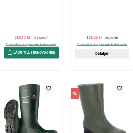
Försäljningspris:
Ordinarie pris:
Försäljningspris:
Ordinarie pris:
535,17 kr
196,52 kr
(19% sparat)
(3% sparat)
Priser inkl. moms, plus leveranskostnader
Priser inkl. moms, plus leveranskostnader
LÄGG TILL I KUNDVAGNEN
Detaljer
%