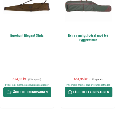
Eurohunt Elegant Slida
Extra rymligt fodral med två
ryggremmar
Försäljningspris:
Ordinarie pris:
Försäljningspris:
Ordinarie pris:
654,35 kr
654,35 kr
(15% sparat)
(15% sparat)
Priser inkl. moms, plus leveranskostnader
Priser inkl. moms, plus leveranskostnader
LÄGG TILL I KUNDVAGNEN
LÄGG TILL I KUNDVAGNEN