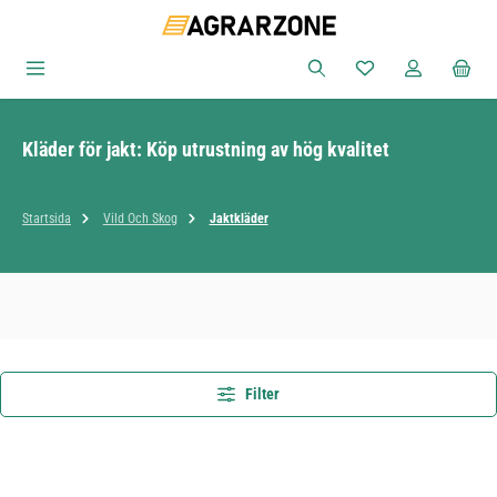
Hoppa till huvudinnehåll
Du har 0 objekt i ön
Kläder för jakt: Köp utrustning av hög kvalitet
Startsida
Vild Och Skog
Jaktkläder
Filter