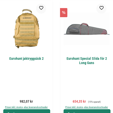
%
Eurohunt jaktryggsäck 2
Eurohunt Special Slida för 2
Long Guns
Ordinarie pris:
Försäljningspris:
Ordinarie pris:
982,07 kr
654,35 kr
(15% sparat)
Priser inkl. moms, plus leveranskostnader
Priser inkl. moms, plus leveranskostnader