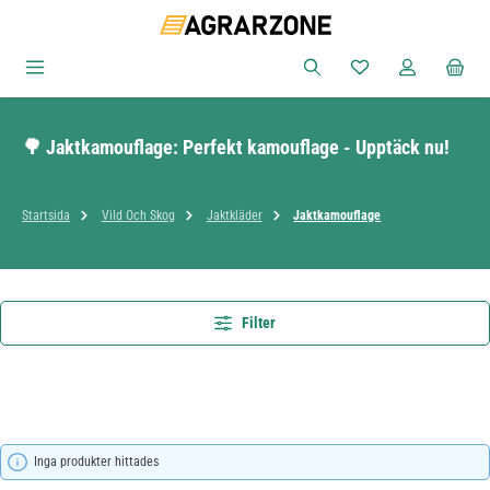
Hoppa till huvudinnehåll
Du har 0 objekt i ön
🌳 Jaktkamouflage: Perfekt kamouflage - Upptäck nu!
Startsida
Vild Och Skog
Jaktkläder
Jaktkamouflage
Filter
Inga produkter hittades