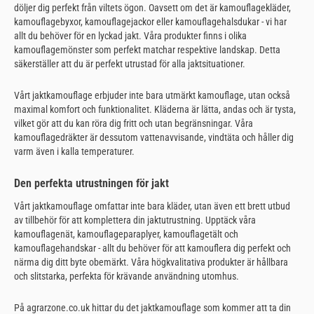
döljer dig perfekt från viltets ögon. Oavsett om det är kamouflagekläder,
kamouflagebyxor, kamouflagejackor eller kamouflagehalsdukar - vi har
allt du behöver för en lyckad jakt. Våra produkter finns i olika
kamouflagemönster som perfekt matchar respektive landskap. Detta
säkerställer att du är perfekt utrustad för alla jaktsituationer.
Vårt jaktkamouflage erbjuder inte bara utmärkt kamouflage, utan också
maximal komfort och funktionalitet. Kläderna är lätta, andas och är tysta,
vilket gör att du kan röra dig fritt och utan begränsningar. Våra
kamouflagedräkter är dessutom vattenavvisande, vindtäta och håller dig
varm även i kalla temperaturer.
Den perfekta utrustningen för jakt
Vårt jaktkamouflage omfattar inte bara kläder, utan även ett brett utbud
av tillbehör för att komplettera din jaktutrustning. Upptäck våra
kamouflagenät, kamouflageparaplyer, kamouflagetält och
kamouflagehandskar - allt du behöver för att kamouflera dig perfekt och
närma dig ditt byte obemärkt. Våra högkvalitativa produkter är hållbara
och slitstarka, perfekta för krävande användning utomhus.
På agrarzone.co.uk hittar du det jaktkamouflage som kommer att ta din