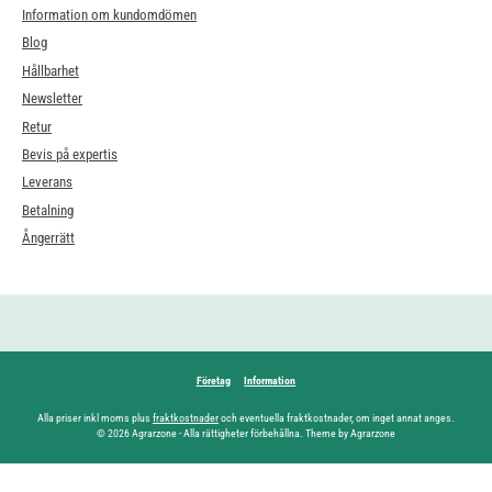
Information om kundomdömen
Blog
Hållbarhet
Newsletter
Retur
Bevis på expertis
Leverans
Betalning
Ångerrätt
Företag
Information
Alla priser inkl moms plus
fraktkostnader
och eventuella fraktkostnader, om inget annat anges.
© 2026 Agrarzone - Alla rättigheter förbehållna. Theme by Agrarzone