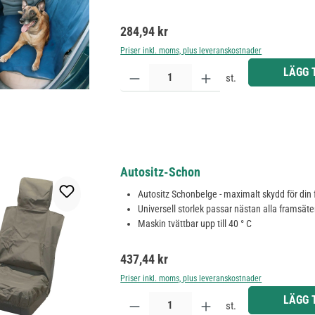
Ordinarie pris:
284,94 kr
Priser inkl. moms, plus leveranskostnader
Produktkvantitet: Ange önskat belopp eller använd 
LÄGG 
st.
Autositz-Schon
Autositz Schonbelge - maximalt skydd för din
Universell storlek passar nästan alla framsät
Maskin tvättbar upp till 40 ° C
Ordinarie pris:
437,44 kr
Priser inkl. moms, plus leveranskostnader
Produktkvantitet: Ange önskat belopp eller använd 
LÄGG 
st.