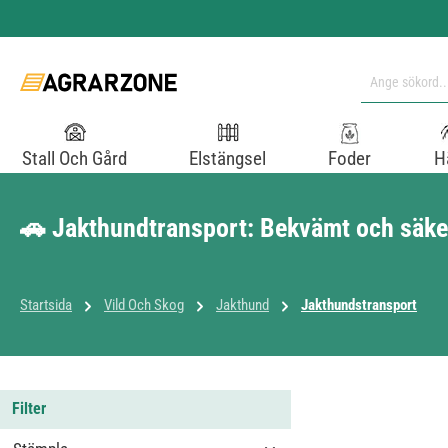
pa till huvudinnehåll
Hoppa till sökning
Hoppa till huvudnavigering
Stall Och Gård
Elstängsel
Foder
H
🚗 Jakthundtransport: Bekvämt och säker
Startsida
Vild Och Skog
Jakthund
Jakthundstransport
Filter