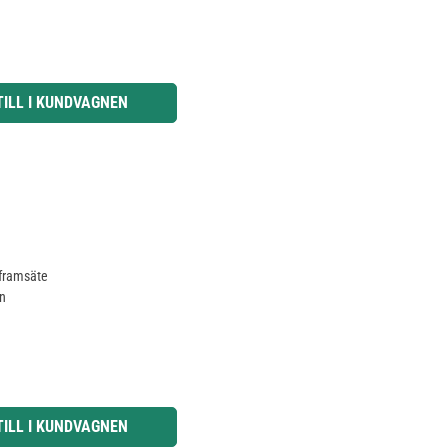
knapparna för att öka eller minska kvantiteten.
TILL I KUNDVAGNEN
 framsäte
en
knapparna för att öka eller minska kvantiteten.
TILL I KUNDVAGNEN