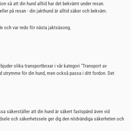
ion så att din hund alltid har det bekvämt under resan.
ler på resan - din jakthund är alltid säker och bekväm.
de och var redo för nästa jaktsäsong.
juder olika transportboxar i vår kategori "Transport av
 med utrymme för din hund, men också passa i ditt fordon. Det
sa säkerställer att din hund är säkert fastspänd även vid
 hundsele och säkerhetssele ger dig den nödvändiga säkerheten och