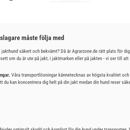
jeslagare måste följa med
 jakthund säkert och bekvämt? Då är Agrarzone.de rätt plats för dig! I
ett om du är ute på jakt, i jaktmarken eller på jakten - vi ser till at
ingar.
Våra transportlösningar kännetecknas av högsta kvalitet och fu
tt du kan koncentrera dig helt på din jakt medan din hund reser säker
bjuder optimalt skydd och komfort för din hund under transporten. De