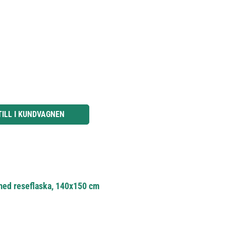
knapparna för att öka eller minska kvantiteten.
TILL I KUNDVAGNEN
med reseflaska, 140x150 cm