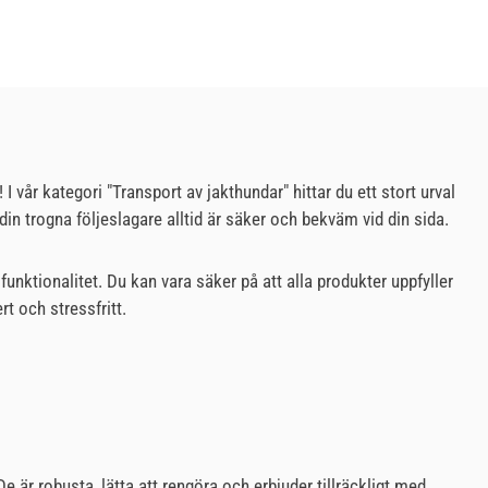
 vår kategori "Transport av jakthundar" hittar du ett stort urval
t din trogna följeslagare alltid är säker och bekväm vid din sida.
nktionalitet. Du kan vara säker på att alla produkter uppfyller
t och stressfritt.
 är robusta, lätta att rengöra och erbjuder tillräckligt med