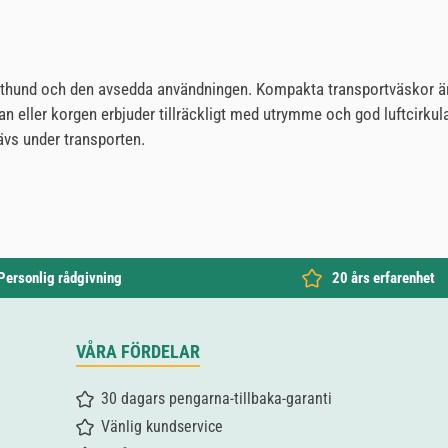
akthund och den avsedda användningen. Kompakta transportväskor är i
n eller korgen erbjuder tillräckligt med utrymme och god luftcirkula
ävs under transporten.
Personlig rådgivning
20 års erfarenhet
VÅRA FÖRDELAR
30 dagars pengarna-tillbaka-garanti
Vänlig kundservice