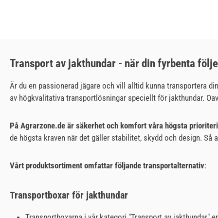
Transport av jakthundar - när din fyrbenta föl
Är du en passionerad jägare och vill alltid kunna transportera din
av högkvalitativa transportlösningar speciellt för jakthundar. Oavs
På Agrarzone.de är säkerhet och komfort våra högsta prioriter
de högsta kraven när det gäller stabilitet, skydd och design. Så a
Vårt produktsortiment omfattar följande transportalternativ
:
Transportboxar för jakthundar
Transportboxarna i vår kategori "Transport av jakthundar" er