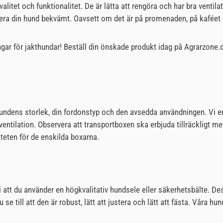
tet och funktionalitet. De är lätta att rengöra och har bra ventilat
era din hund bekvämt. Oavsett om det är på promenaden, på kaféet el
ingar för jakthundar! Beställ din önskade produkt idag på Agrarzone.
undens storlek, din fordonstyp och den avsedda användningen. Vi erb
ch ventilation. Observera att transportboxen ska erbjuda tillräckligt
citeten för de enskilda boxarna.
 att du använder en högkvalitativ hundsele eller säkerhetsbälte. Des
 se till att den är robust, lätt att justera och lätt att fästa. Våra