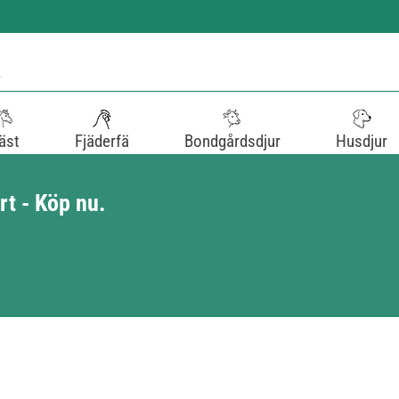
äst
Fjäderfä
Bondgårdsdjur
Husdjur
t - Köp nu.