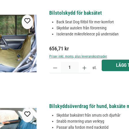
Bilstolskydd för baksätet
Back Seat Dog filtbil för mer komfort
Skyddar autolen från förorening
Isolerande mikrofeleece på undersidan
Ordinarie pris:
656,71 kr
Priser inkl. moms, plus leveranskostnader
Produktkvantitet: Ange önskat belopp eller använd 
LÄGG 
st.
Bilskyddsöverdrag för hund, baksäte 
Skyddar baksätet från smuts och djurhår
Snabb montering utan verktyg
Passar alla fordon med nackstöd