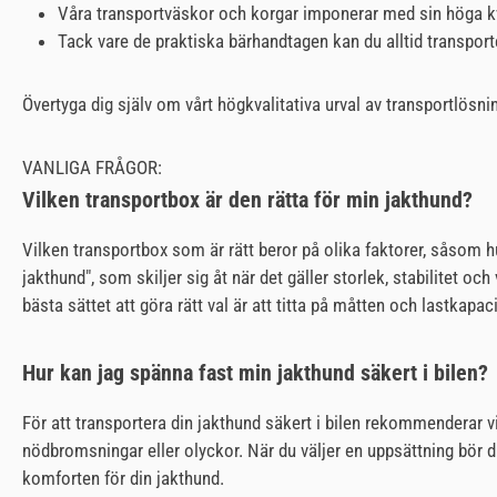
Våra transportväskor och korgar imponerar med sin höga kvali
Tack vare de praktiska bärhandtagen kan du alltid transport
Övertyga dig själv om vårt högkvalitativa urval av transportlösn
VANLIGA FRÅGOR:
Vilken transportbox är den rätta för min jakthund?
Vilken transportbox som är rätt beror på olika faktorer, såsom h
jakthund", som skiljer sig åt när det gäller storlek, stabilitet o
bästa sättet att göra rätt val är att titta på måtten och lastkapa
Hur kan jag spänna fast min jakthund säkert i bilen?
För att transportera din jakthund säkert i bilen rekommenderar vi
nödbromsningar eller olyckor. När du väljer en uppsättning bör du
komforten för din jakthund.