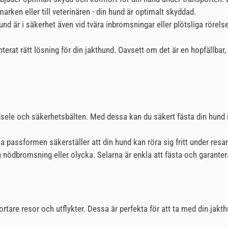
arken eller till veterinären - din hund är optimalt skyddad.
und är i säkerhet även vid tvära inbromsningar eller plötsliga rörels
erat rätt lösning för din jakthund. Oavsett om det är en hopfällbar, 
ele och säkerhetsbälten. Med dessa kan du säkert fästa din hund i bi
passformen säkerställer att din hund kan röra sig fritt under resan
n nödbromsning eller olycka. Selarna är enkla att fästa och garantera
rtare resor och utflykter. Dessa är perfekta för att ta med din jakth