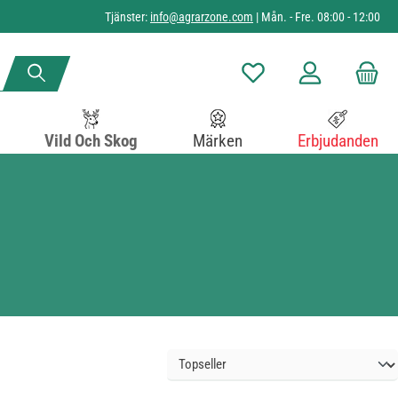
Tjänster:
info@agrarzone.com
| Mån. - Fre. 08:00 - 12:00
Du har 0 objekt i önskelista
Vild Och Skog
Märken
Erbjudanden