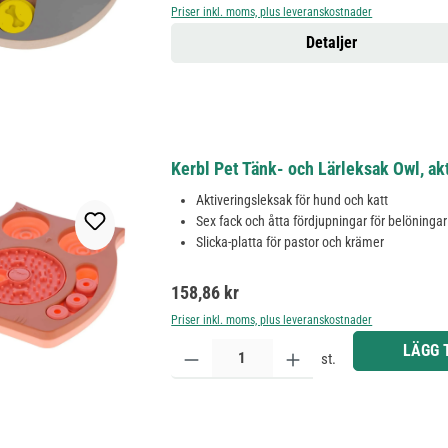
Priser inkl. moms, plus leveranskostnader
Detaljer
Kerbl Pet Tänk- och Lärleksak Owl, ak
Aktiveringsleksak för hund och katt
Sex fack och åtta fördjupningar för belöningar
Slicka-platta för pastor och krämer
Ordinarie pris:
158,86 kr
Priser inkl. moms, plus leveranskostnader
Produktkvantitet: Ange önskat belopp eller använd 
LÄGG 
st.