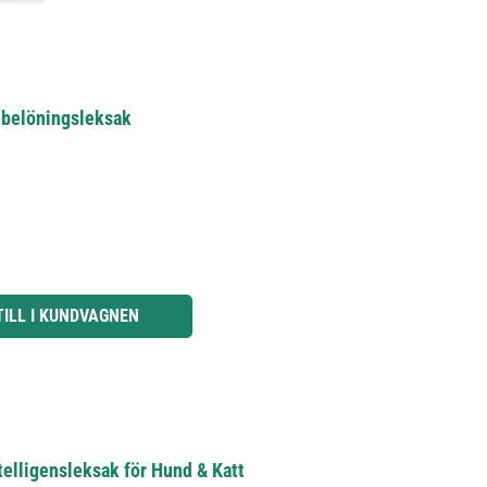
m belöningsleksak
knapparna för att öka eller minska kvantiteten.
TILL I KUNDVAGNEN
telligensleksak för Hund & Katt