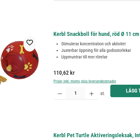
Kerbl Snackboll för hund, röd Ø 11 c
Stimulerar koncentration och aktivitet
Justerbar öppning för alla godisstorlekar
Uppmuntrar till mer rörelse
Ordinarie pris:
110,62 kr
Priser inkl. moms, plus leveranskostnader
Produktkvantitet: Ange önskat belopp eller använd 
LÄGG 
st.
Kerbl Pet Turtle Aktiveringsleksak, In