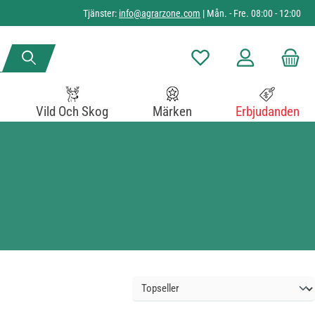
Tjänster:
info@agrarzone.com
| Mån. - Fre. 08:00 - 12:00
Du har 0 objekt i önskelista
Vild Och Skog
Märken
Erbjudanden