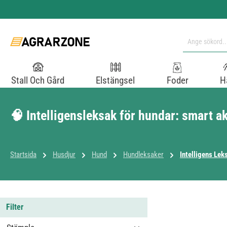
pa till huvudinnehåll
Hoppa till sökning
Hoppa till huvudnavigering
Stall Och Gård
Elstängsel
Foder
H
🧠 Intelligensleksak för hundar: smart ak
Startsida
Husdjur
Hund
Hundleksaker
Intelligens Le
Filter