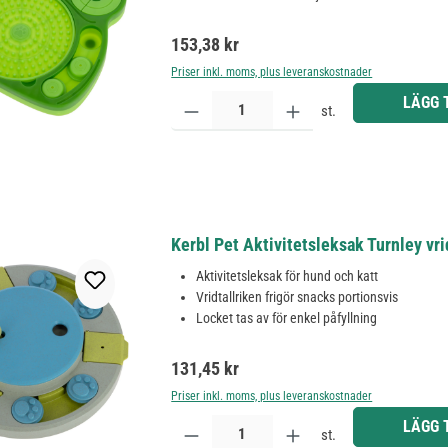
Ordinarie pris:
153,38 kr
Priser inkl. moms, plus leveranskostnader
Produktkvantitet: Ange önskat belopp eller använd 
LÄGG 
st.
Kerbl Pet Aktivitetsleksak Turnley vri
Aktivitetsleksak för hund och katt
Vridtallriken frigör snacks portionsvis
Locket tas av för enkel påfyllning
Ordinarie pris:
131,45 kr
Priser inkl. moms, plus leveranskostnader
Produktkvantitet: Ange önskat belopp eller använd 
LÄGG 
st.