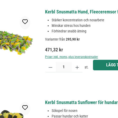
Kerbl Snusmatta Hund, Fleeceremsor 
Stärker koncentration och nosarbete
Minskar stress hos hunden
Förhindrar snabb ätning
Varianter från
295,90 kr
Ordinarie pris:
471,32 kr
Priser inkl. moms, plus leveranskostnader
Produktkvantitet: Ange önskat belopp eller använd 
LÄGG 
st.
Kerbl Snusmatta Sunflower för hundar o
Sökspel för nosen
Passar hundar och katter