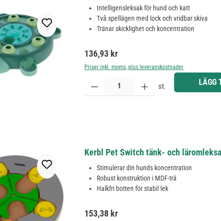
Intelligensleksak för hund och katt
Två spellägen med lock och vridbar skiva
Tränar skicklighet och koncentration
Ordinarie pris:
136,93 kr
Priser inkl. moms, plus leveranskostnader
Produktkvantitet: Ange önskat belopp eller använd 
LÄGG 
st.
Kerbl Pet Switch tänk- och läromleksa
Stimulerar din hunds koncentration
Robust konstruktion i MDF-trä
Halkfri botten för stabil lek
Ordinarie pris:
153,38 kr