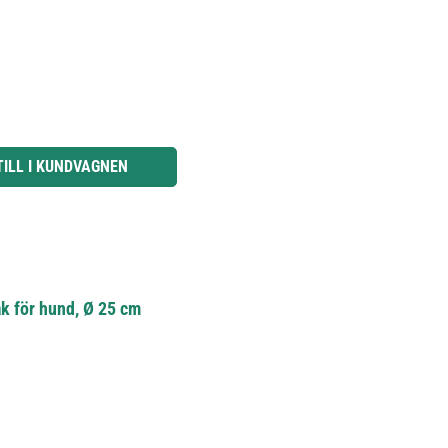
knapparna för att öka eller minska kvantiteten.
TILL I KUNDVAGNEN
k för hund, Ø 25 cm