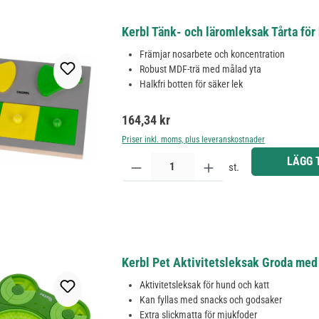
Kerbl Tänk- och läromleksak Tårta för
Främjar nosarbete och koncentration
Robust MDF-trä med målad yta
Halkfri botten för säker lek
Ordinarie pris:
164,34 kr
Priser inkl. moms, plus leveranskostnader
Produktkvantitet: Ange önskat belopp eller använd 
LÄGG 
st.
Kerbl Pet Aktivitetsleksak Groda med
Aktivitetsleksak för hund och katt
Kan fyllas med snacks och godsaker
Extra slickmatta för mjukfoder