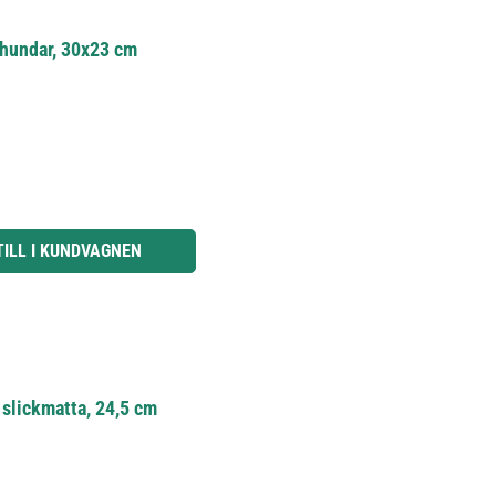
 hundar, 30x23 cm
knapparna för att öka eller minska kvantiteten.
TILL I KUNDVAGNEN
 slickmatta, 24,5 cm