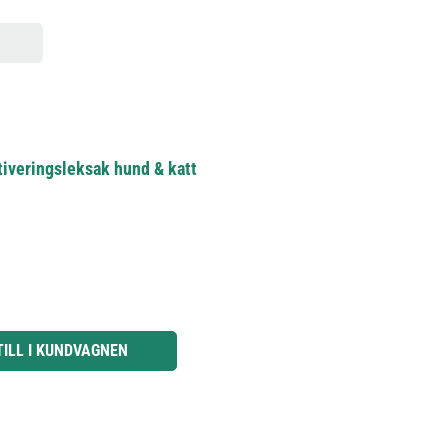
tiveringsleksak hund & katt
knapparna för att öka eller minska kvantiteten.
TILL I KUNDVAGNEN