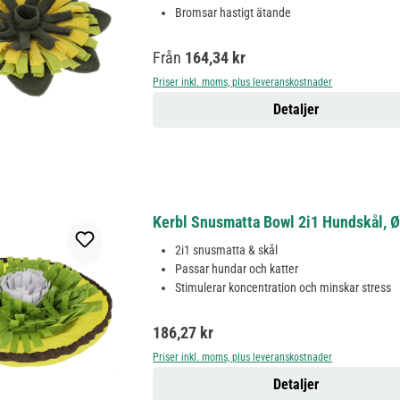
Bromsar hastigt ätande
Ordinarie pris:
Från
164,34 kr
Priser inkl. moms, plus leveranskostnader
Detaljer
Kerbl Snusmatta Bowl 2i1 Hundskål, Ø 
2i1 snusmatta & skål
Passar hundar och katter
Stimulerar koncentration och minskar stress
Ordinarie pris:
186,27 kr
Priser inkl. moms, plus leveranskostnader
Detaljer