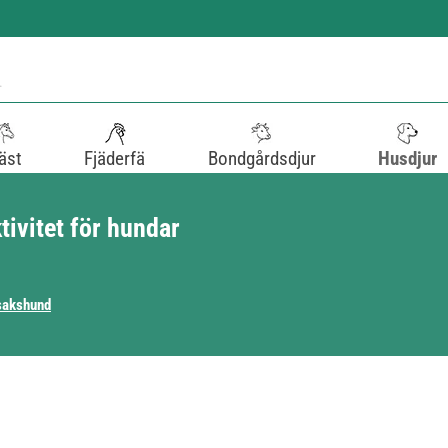
äst
Fjäderfä
Bondgårdsdjur
Husdjur
tivitet för hundar
ksakshund