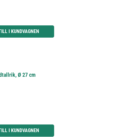
knapparna för att öka eller minska kvantiteten.
TILL I KUNDVAGNEN
dtallrik, Ø 27 cm
knapparna för att öka eller minska kvantiteten.
TILL I KUNDVAGNEN