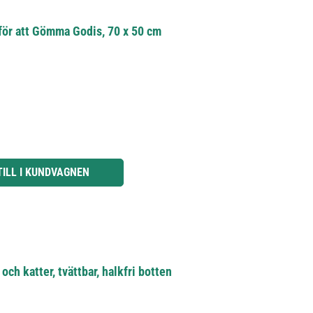
för att Gömma Godis, 70 x 50 cm
knapparna för att öka eller minska kvantiteten.
TILL I KUNDVAGNEN
ch katter, tvättbar, halkfri botten