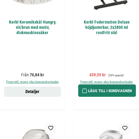
Kerbl Keramikskål Hungry,
Kerbl Foderstation Deluxe
vit/brun med motiv,
höjdjusterbar, 2x2800 ml
diskmaskinssäker
rostfritt stål
Ordinarie pris:
Försäljningspris:
Ordinarie pris:
Från
76,84 kr
439,59 kr
(20% sparat)
Priser inkl. moms, plus leveranskostnader
Priser inkl. moms, plus leveranskostnader
LÄGG TILL I KUNDVAGNEN
Detaljer