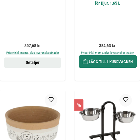
för Djur, 1,65 L
Ordinarie pris:
Ordinarie pris:
307,68 kr
384,63 kr
Priser inkl. moms, plus leveranskostnader
Priser inkl. moms, plus leveranskostnader
LÄGG TILL I KUNDVAGNEN
Detaljer
%