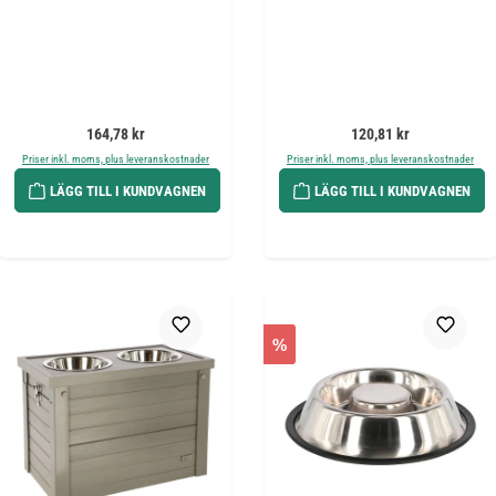
Ordinarie pris:
Ordinarie pris:
164,78 kr
120,81 kr
Priser inkl. moms, plus leveranskostnader
Priser inkl. moms, plus leveranskostnader
LÄGG TILL I KUNDVAGNEN
LÄGG TILL I KUNDVAGNEN
%