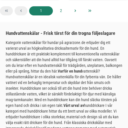
Sida
Sida
1
2
Hundvattenskålar - Frisk törst för din trogna följeslagare
Kategorin vattenskålar för hundar på agrarzone.de erbjuder dig ett
varierat urval av högkvalitativa dricksalternativ för din hund. En
hunddrickare är ett praktiskt komplement till konventionella vattenskålar
och säkerställer att din hund alltid har tillgång till färskt vatten. Oavsett
om du letar efter en hundvattenskål för trädgården, uteplatsen, balkongen
eller på språng, hittar du den här.
Varför en hund
vattenskål?
Hundvattenskålar är en idealisk vattenkälla för din fyrbenta vän. De håller
vattnet vid en behaglig temperatur och skyddar det från smuts och
insekter. Hunddrickare ser också till att din hund inte behöver dricka
stillastående vatten, vilket är särskilt fördelaktigt för djur med känsliga
mag-tarmkanaler. Med en hunddrickare kan din hund släcka törsten på
egen hand och dricka i sin egen takt.
Vårt urval av
hunddrickare I vår
kategori med hunddrickare hittar du ett brett urval av olika modeller. Vi
erbjuder hunddrickare i olika storlekar, material och design så att du kan
välja exakt rätt drickare för din hund. Från klassiska drickskålar med