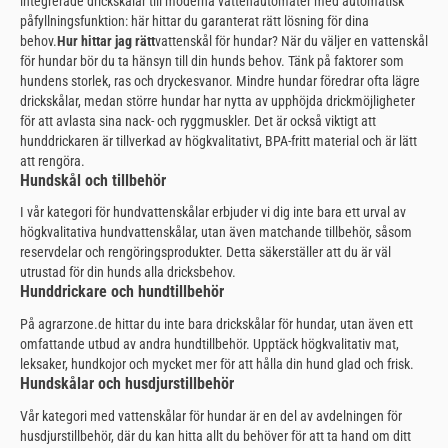
integrerade drickskålar till moderna vattenautomater med automatisk
påfyllningsfunktion: här hittar du garanterat rätt lösning för dina
behov.
Hur hittar jag rätt
vattenskål för hundar? När du väljer en vattenskål
för hundar bör du ta hänsyn till din hunds behov. Tänk på faktorer som
hundens storlek, ras och dryckesvanor. Mindre hundar föredrar ofta lägre
drickskålar, medan större hundar har nytta av upphöjda drickmöjligheter
för att avlasta sina nack- och ryggmuskler. Det är också viktigt att
hunddrickaren är tillverkad av högkvalitativt, BPA-fritt material och är lätt
att rengöra.
Hundskål och tillbehör
I vår kategori för hundvattenskålar erbjuder vi dig inte bara ett urval av
högkvalitativa hundvattenskålar, utan även matchande tillbehör, såsom
reservdelar och rengöringsprodukter. Detta säkerställer att du är väl
utrustad för din hunds alla dricksbehov.
Hunddrickare och hundtillbehör
På agrarzone.de hittar du inte bara drickskålar för hundar, utan även ett
omfattande utbud av andra hundtillbehör. Upptäck högkvalitativ mat,
leksaker, hundkojor och mycket mer för att hålla din hund glad och frisk.
Hundskålar och husdjurstillbehör
Vår kategori med vattenskålar för hundar är en del av avdelningen för
husdjurstillbehör, där du kan hitta allt du behöver för att ta hand om ditt