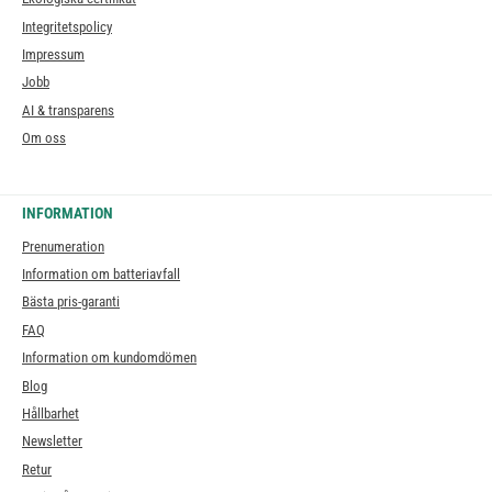
Integritetspolicy
Impressum
Jobb
AI & transparens
Om oss
INFORMATION
Prenumeration
Information om batteriavfall
Bästa pris-garanti
FAQ
Information om kundomdömen
Blog
Hållbarhet
Newsletter
Retur