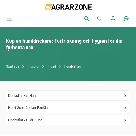
Hoppa till huvudinnehåll
Du har 0 objekt i ön
Köp en hunddrickare: Förfriskning och hygien för din
fyrbenta vän
Startsida
Husdjur
Hund
Hundvatten
Drickskål För Hund
Hund Som Dricker Fontän
Dricksflaska För Hund