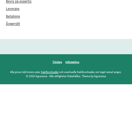
Bevis på expertis
Leverans
Betalning
Ångerrätt
Företag
Information
Alla priser inkl moms plus
fraktkostnader
och eventuella fraktkostnader, om inget annat anges.
© 2026 Agrarzone - Alla rättigheter förbehållna. Theme by Agrarzone