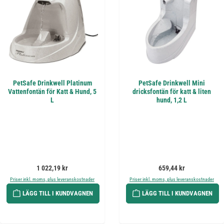
PetSafe Drinkwell Platinum
PetSafe Drinkwell Mini
Vattenfontän för Katt & Hund, 5
dricksfontän för katt & liten
L
hund, 1,2 L
Ordinarie pris:
Ordinarie pris:
1 022,19 kr
659,44 kr
Priser inkl. moms, plus leveranskostnader
Priser inkl. moms, plus leveranskostnader
LÄGG TILL I KUNDVAGNEN
LÄGG TILL I KUNDVAGNEN