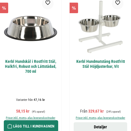
%
%
Kerbl Hundskål i Rostfritt Stål,
Kerbl Hundmatstång Rostfritt
Halkfri, Robust och Lättstädad,
Stål Höjdjusterbar, Vit
700 ml
Varianter från
47,16 kr
Försäljningspris:
Ordinarie pris:
Försäljningspris:
Ordinarie pris:
58,15 kr
Från
329,67 kr
(4% sparat)
(24% sparat)
Priser inkl. moms, plus leveranskostnader
Priser inkl. moms, plus leveranskostnader
LÄGG TILL I KUNDVAGNEN
Detaljer