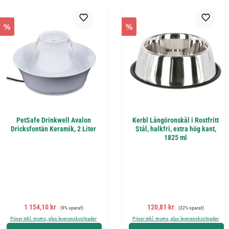
%
%
PetSafe Drinkwell Avalon
Kerbl Långöronskål i Rostfritt
Dricksfontän Keramik, 2 Liter
Stål, halkfri, extra hög kant,
1825 ml
Försäljningspris:
Ordinarie pris:
Försäljningspris:
Ordinarie pris:
1 154,10 kr
120,81 kr
(9% sparat)
(32% sparat)
Priser inkl. moms, plus leveranskostnader
Priser inkl. moms, plus leveranskostnader