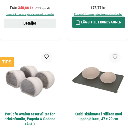
Försäljningspris:
Ordinarie pris:
Ordinarie pris:
Från
340,66 kr
175,77 kr
(23% sparat)
Priser inkl. moms, plus leveranskostnader
Priser inkl. moms, plus leveranskostnader
LÄGG TILL I KUNDVAGNEN
Detaljer
TIPS
PetSafe Avalon reservfilter för
Kerbl skålmatta i silikon med
dricksfontän, Pagoda & Sedona
upphöjd kant, 47 x 29 cm
(4 st.)