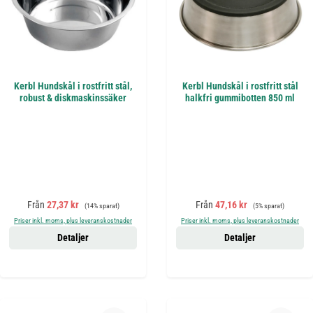
Kerbl Hundskål i rostfritt stål,
Kerbl Hundskål i rostfritt stål
robust & diskmaskinssäker
halkfri gummibotten 850 ml
Försäljningspris:
Ordinarie pris:
Försäljningspris:
Ordinarie pris:
Från
27,37 kr
Från
47,16 kr
(14% sparat)
(5% sparat)
Priser inkl. moms, plus leveranskostnader
Priser inkl. moms, plus leveranskostnader
Detaljer
Detaljer