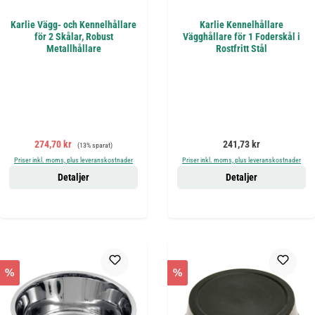
Karlie Vägg- och Kennelhållare
Karlie Kennelhållare
för 2 Skålar, Robust
Vägghållare för 1 Foderskål i
Metallhållare
Rostfritt Stål
Försäljningspris:
Ordinarie pris:
Ordinarie pris:
274,70 kr
241,73 kr
(13% sparat)
Priser inkl. moms, plus leveranskostnader
Priser inkl. moms, plus leveranskostnader
Detaljer
Detaljer
%
%