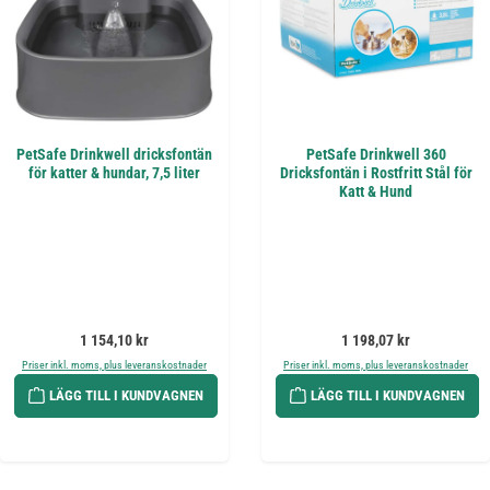
PetSafe Drinkwell dricksfontän
PetSafe Drinkwell 360
för katter & hundar, 7,5 liter
Dricksfontän i Rostfritt Stål för
Katt & Hund
Ordinarie pris:
Ordinarie pris:
1 154,10 kr
1 198,07 kr
Priser inkl. moms, plus leveranskostnader
Priser inkl. moms, plus leveranskostnader
LÄGG TILL I KUNDVAGNEN
LÄGG TILL I KUNDVAGNEN