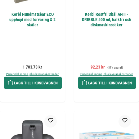
Kerbl Hundmatsbar ECO
Kerbl Rostfri Skål ANTI-
upphöjd med förvaring & 2
DRIBBLE 500 ml, halkfri och
skålar
diskmaskinssäker
Ordinarie pris:
Försäljningspris:
Ordinarie pris:
1 703,73 kr
92,23 kr
(31% sparat)
Priser inkl. moms, plus leveranskostnader
Priser inkl. moms, plus leveranskostnader
LÄGG TILL I KUNDVAGNEN
LÄGG TILL I KUNDVAGNEN