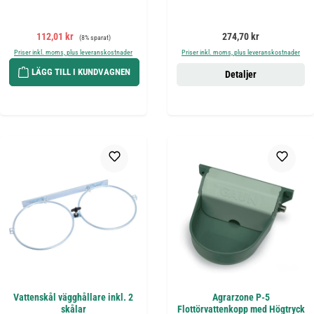
Försäljningspris:
Ordinarie pris:
Ordinarie pris:
112,01 kr
274,70 kr
(8% sparat)
Priser inkl. moms, plus leveranskostnader
Priser inkl. moms, plus leveranskostnader
LÄGG TILL I KUNDVAGNEN
Detaljer
Vattenskål vägghållare inkl. 2
Agrarzone P-5
skålar
Flottörvattenkopp med Högtryck