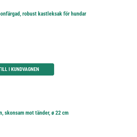
onfärgad, robust kastleksak för hundar
knapparna för att öka eller minska kvantiteten.
TILL I KUNDVAGNEN
on, skonsam mot tänder, ø 22 cm