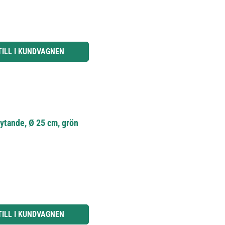
knapparna för att öka eller minska kvantiteten.
TILL I KUNDVAGNEN
ytande, Ø 25 cm, grön
knapparna för att öka eller minska kvantiteten.
TILL I KUNDVAGNEN