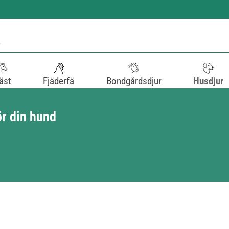
äst
Fjäderfä
Bondgårdsdjur
Husdjur
ör din hund