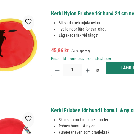
Kerbl Nylon Frisbee för hund 24 cm ne
Slitstarkt och mjukt nylon
Tydlig neonfärg för synlighet
Låg skaderisk vid fångst
Försäljningspris:
Ordinarie pris:
45,86 kr
(28% sparat)
Priser inkl. moms, plus leveranskostnader
Produktkvantitet: Ange önskat belopp eller använd 
LÄGG 
st.
Kerbl Frisbee för hund i bomull & nyl
Skonsam mot mun och tänder
Robust bomull & nylon
Fungerar även som dragleksak