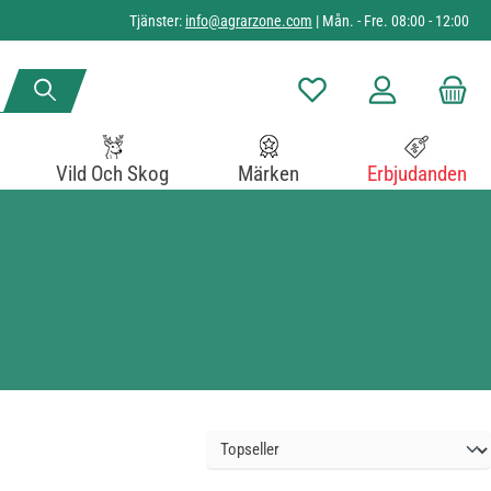
Tjänster:
info@agrarzone.com
| Mån. - Fre. 08:00 - 12:00
Du har 0 objekt i önskelista
Vild Och Skog
Märken
Erbjudanden