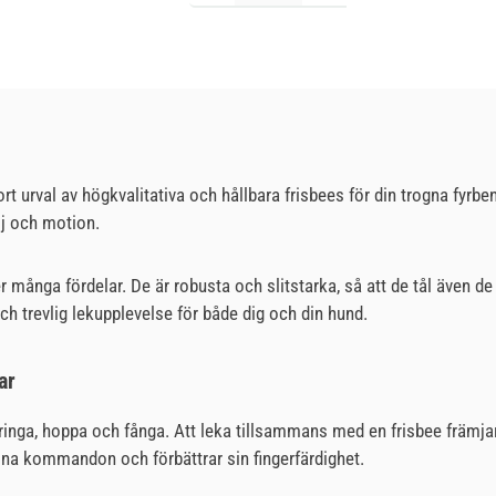
tort urval av högkvalitativa och hållbara frisbees för din trogna fy
oj och motion.
r många fördelar. De är robusta och slitstarka, så att de tål även 
och trevlig lekupplevelse för både dig och din hund.
ar
pringa, hoppa och fånga. Att leka tillsammans med en frisbee främjar
ina kommandon och förbättrar sin fingerfärdighet.