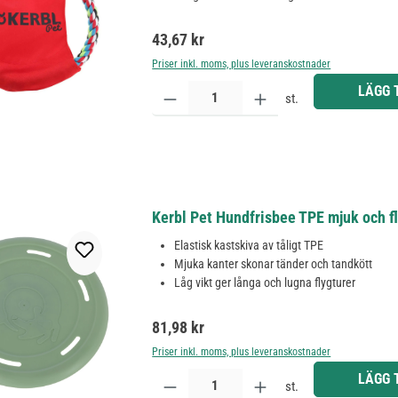
Ordinarie pris:
43,67 kr
Priser inkl. moms, plus leveranskostnader
Produktkvantitet: Ange önskat belopp eller använd 
LÄGG 
st.
Kerbl Pet Hundfrisbee TPE mjuk och fl
Elastisk kastskiva av tåligt TPE
Mjuka kanter skonar tänder och tandkött
Låg vikt ger långa och lugna flygturer
Ordinarie pris:
81,98 kr
Priser inkl. moms, plus leveranskostnader
Produktkvantitet: Ange önskat belopp eller använd 
LÄGG 
st.