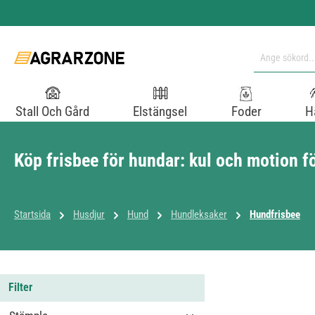
pa till huvudinnehåll
Hoppa till sökning
Hoppa till huvudnavigering
Stall Och Gård
Elstängsel
Foder
H
Köp frisbee för hundar: kul och motion f
Startsida
Husdjur
Hund
Hundleksaker
Hundfrisbee
Filter