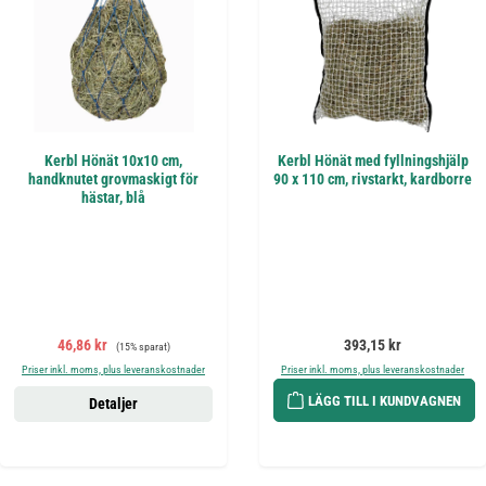
Kerbl Hönät 10x10 cm,
Kerbl Hönät med fyllningshjälp
handknutet grovmaskigt för
90 x 110 cm, rivstarkt, kardborre
hästar, blå
Försäljningspris:
Ordinarie pris:
Ordinarie pris:
46,86 kr
393,15 kr
(15% sparat)
Priser inkl. moms, plus leveranskostnader
Priser inkl. moms, plus leveranskostnader
LÄGG TILL I KUNDVAGNEN
Detaljer