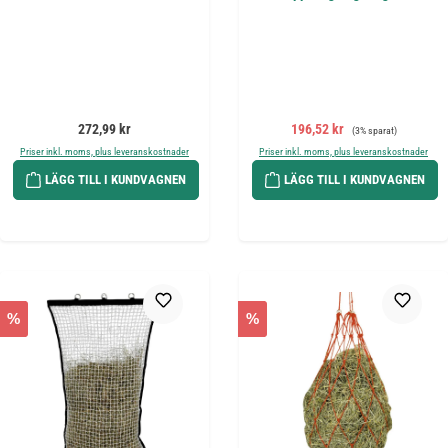
Ordinarie pris:
Försäljningspris:
Ordinarie pris:
272,99 kr
196,52 kr
(3% sparat)
Priser inkl. moms, plus leveranskostnader
Priser inkl. moms, plus leveranskostnader
LÄGG TILL I KUNDVAGNEN
LÄGG TILL I KUNDVAGNEN
%
%