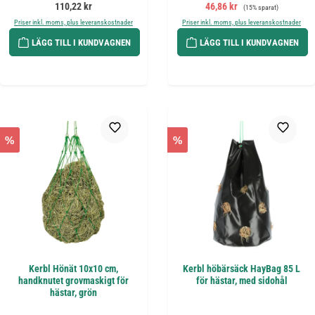
Ordinarie pris:
Försäljningspris:
Ordinarie pris:
110,22 kr
46,86 kr
(15% sparat)
Priser inkl. moms, plus leveranskostnader
Priser inkl. moms, plus leveranskostnader
LÄGG TILL I KUNDVAGNEN
LÄGG TILL I KUNDVAGNEN
%
%
Kerbl Hönät 10x10 cm,
Kerbl höbärsäck HayBag 85 L
handknutet grovmaskigt för
för hästar, med sidohål
hästar, grön