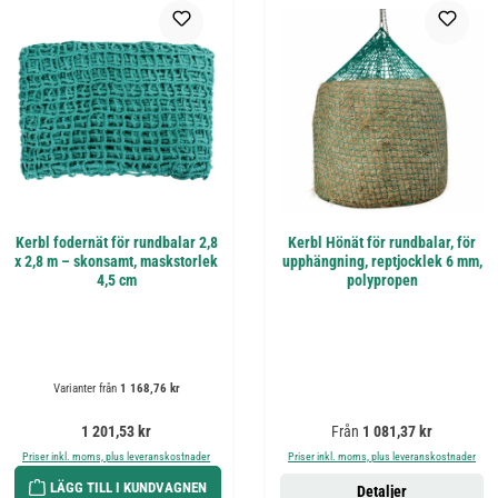
Kerbl fodernät för rundbalar 2,8
Kerbl Hönät för rundbalar, för
x 2,8 m – skonsamt, maskstorlek
upphängning, reptjocklek 6 mm,
4,5 cm
polypropen
Varianter från
1 168,76 kr
Ordinarie pris:
Ordinarie pris:
1 201,53 kr
Från
1 081,37 kr
Priser inkl. moms, plus leveranskostnader
Priser inkl. moms, plus leveranskostnader
LÄGG TILL I KUNDVAGNEN
Detaljer