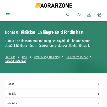
Hoppa till huvudinnehåll
Du har 0 objekt i ön
Hönät & Hösäckar: En längre ättid för din häst
Främja en hälsosam matsmältning och skydda ditt hö från smuts.
Upptäck hållbara hönät, hösäckar och praktiska tillbehör för stallet.
Startsida
Häst
Stall- & hagutrustning
Hästfodertillbehör
Hönät & Hösäckar
Hönät
Hösäck
Höväska