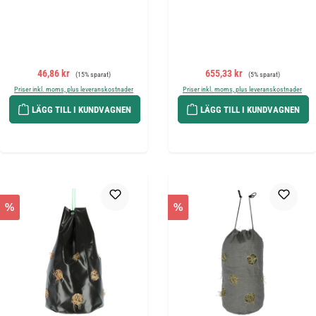
Försäljningspris:
Ordinarie pris:
Försäljningspris:
Ordinarie pris:
46,86 kr
655,33 kr
(15% sparat)
(5% sparat)
Priser inkl. moms, plus leveranskostnader
Priser inkl. moms, plus leveranskostnader
LÄGG TILL I KUNDVAGNEN
LÄGG TILL I KUNDVAGNEN
%
%