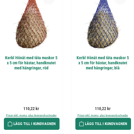
Kerbl Hönät med täta maskor 5
Kerbl Hönät med täta maskor 5
x 5 cm för hästar, handknutet
x 5 cm för hästar, handknutet
med hängringar, röd
med hängringar, blå
Ordinarie pris:
Ordinarie pris:
110,22 kr
110,22 kr
Priser inkl. moms, plus leveranskostnader
Priser inkl. moms, plus leveranskostnader
LÄGG TILL I KUNDVAGNEN
LÄGG TILL I KUNDVAGNEN