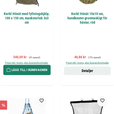
Kerbl Hönät med fyllningshjälp,
Kerbl Hönät 10x10 cm,
100 x 150 cm, maskstorlek 3x3
handknutet grovmaskigt för
cm
hästar, röd
Försäljningspris:
Ordinarie pris:
Försäljningspris:
Ordinarie pris:
546,09 kr
46,86 kr
(4% sparat)
(15% sparat)
Priser inkl. moms, plus leveranskostnader
Priser inkl. moms, plus leveranskostnader
LÄGG TILL I KUNDVAGNEN
Detaljer
%