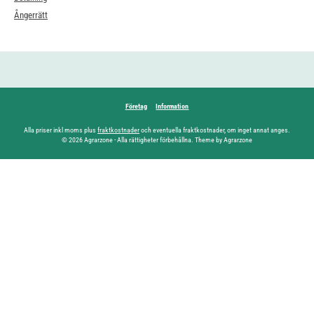
Ångerrätt
Företag
Information
Alla priser inkl moms plus
fraktkostnader
och eventuella fraktkostnader, om inget annat anges.
© 2026 Agrarzone - Alla rättigheter förbehållna. Theme by Agrarzone