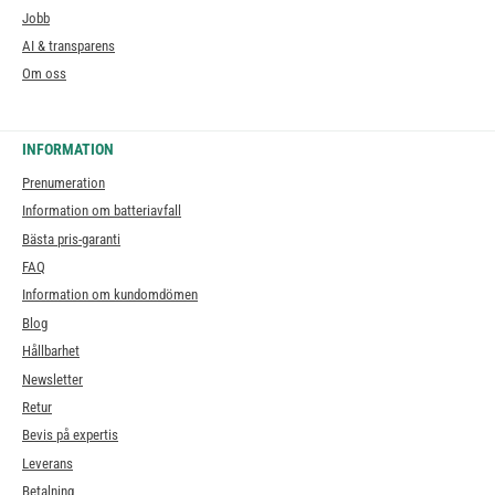
Jobb
AI & transparens
Om oss
INFORMATION
Prenumeration
Information om batteriavfall
Bästa pris-garanti
FAQ
Information om kundomdömen
Blog
Hållbarhet
Newsletter
Retur
Bevis på expertis
Leverans
Betalning