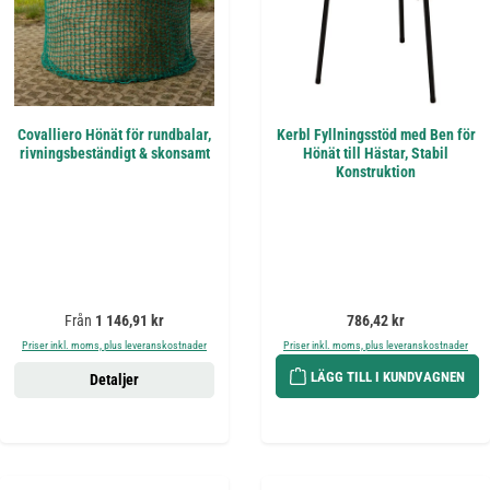
Covalliero Hönät för rundbalar,
Kerbl Fyllningsstöd med Ben för
rivningsbeständigt & skonsamt
Hönät till Hästar, Stabil
Konstruktion
Ordinarie pris:
Ordinarie pris:
Från
1 146,91 kr
786,42 kr
Priser inkl. moms, plus leveranskostnader
Priser inkl. moms, plus leveranskostnader
LÄGG TILL I KUNDVAGNEN
Detaljer