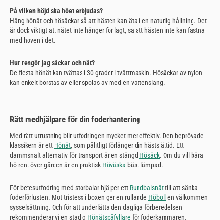
På vilken höjd ska höet erbjudas?
Häng hönät och hösäckar så att hästen kan äta i en naturlig hållning. Det
är dock viktigt att nätet inte hänger för lågt, så att hästen inte kan fastna
med hoven i det.
Hur rengör jag säckar och nät?
De flesta hönät kan tvättas i 30 grader i tvättmaskin. Hösäckar av nylon
kan enkelt borstas av eller spolas av med en vattenslang.
Rätt medhjälpare för din foderhantering
Med rätt utrustning blir utfodringen mycket mer effektiv. Den beprövade
klassikern är ett
Hönät
, som pålitligt förlänger din hästs ättid. Ett
dammsnålt alternativ för transport är en stängd
Hösäck
. Om du vill bära
hö rent över gården är en praktisk
Höväska
bäst lämpad.
För betesutfodring med storbalar hjälper ett
Rundbalsnät
till att sänka
foderförlusten. Mot tristess i boxen ger en rullande
Höboll
en välkommen
sysselsättning. Och för att underlätta den dagliga förberedelsen
rekommenderar vi en stadig
Hönätspåfyllare
för foderkammaren.