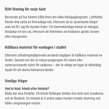
Rätt lösning för varje häst
Beroende på hur hästen hålls finns det olika tillvägagångssätt. Lättfödda
hästar drar nytta av finmaskiga nät, eftersom de är sysselsatta längre
utan att få i sig för mycket foder. För dammkänsliga hästar är stängda
hösäckar ett bra val, eftersom de förhindrar att hödamm sprids i boxen
eller transporten.
Hållbara material för vardagen i stallet
Eftersom utfodringshjälpmedel används dagligen är hållbara material en
fördel. Oavsett om det är robust polypropen för näten eller
vattenavvisande nylon för väskorna – det är viktigt att tyget är tillräckligt
mjukt för att skona hästarnas tänder.
Vanliga frågor
Vad är bäst: hönät eller hösäck?
Båda har sina fördelar. Ett hönät förlänger ättiden bra tack vare maskorna
och är flexibelt. En hösäck är å andra sidan mycket mindre dammig och
håller omgivningen renare.