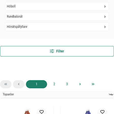
Höboll
Rundbalsnät
Hönätspåfyllare
Filter
Sida
Sida
Sida
1
2
3