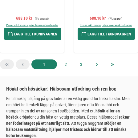
Försäljningspris:
Ordinarie pris:
Försäljningspris:
Ordinarie pris:
688,10 kr
688,10 kr
(7% sparat)
(7% sparat)
Priser inkl. moms, plus leveranskostnader
Priser inkl. moms, plus leveranskostnader
LÄGG TILL I KUNDVAGNEN
LÄGG TILL I KUNDVAGNEN
Sida
Sida
Sida
1
2
3
Hönät och hösäckar: Hälsosam utfodring och ren box
En tillräcklig tillgång på grovfoder är en viktig grund för friska hästar. Men
om höet helt enkelt läggs på golvet, äter djuren ofta för snabbt och
trampar in en del av ransonen i ströbädden. Med ett
hönät eller en
hösäck
erbjuder du din häst en vettig matplats. Dessa hjälpmedel
saktar
ner foderintaget på ett naturligt sätt
. Att tugga noggrant
stödjer en
hälsosam matsmältning, hjälper mot tristess och bidrar till att minska
höförbrukningen
.