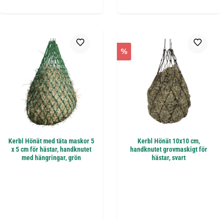
%
Kerbl Hönät med täta maskor 5
Kerbl Hönät 10x10 cm,
x 5 cm för hästar, handknutet
handknutet grovmaskigt för
med hängringar, grön
hästar, svart