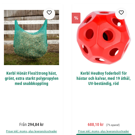
%
Kerbl Hönät FlexiStrong häst,
Kerbl HeuBoy foderboll för
grönt, extra starkt polypropylen
hästar och kalvar, med 19 äthål,
med snabbkoppling
UV-beständig, röd
Ordinarie pris:
Försäljningspris:
Ordinarie pris:
Från
294,84 kr
688,10 kr
(7% sparat)
Priser inkl. moms, plus leveranskostnader
Priser inkl. moms, plus leveranskostnader