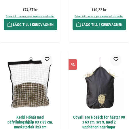
Ordinarie pris:
Ordinarie pris:
174,67 kr
110,22 kr
Priser inkl. moms, plus leveranskostnader
Priser inkl. moms, plus leveranskostnader
LÄGG TILL I KUNDVAGNEN
LÄGG TILL I KUNDVAGNEN
%
Kerbl Hönät med
Covalliero Hösäck för hästar 90
påfyllningshjälp 83 x 83 cm,
x 63 cm, svart, med 2
maskstorlek 3x3 cm
upphängningsringar