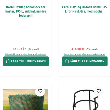
Kerbl HayBag höbärsäck för
Kerbl HayBag Hösäck Bomull 85
hästar, 195 L, sidohål, mindre
L för Häst, Grå, med sidohål
foderspill
Försäljningspris:
Ordinarie pris:
Försäljningspris:
Ordinarie pris:
851,96 kr
415,00 kr
(5% sparat)
(5% sparat)
Priser inkl. moms, plus leveranskostnader
Priser inkl. moms, plus leveranskostnader
LÄGG TILL I KUNDVAGNEN
LÄGG TILL I KUNDVAGNEN