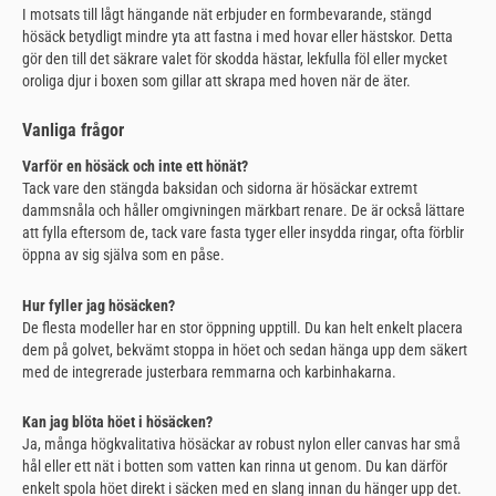
I motsats till lågt hängande nät erbjuder en formbevarande, stängd
hösäck betydligt mindre yta att fastna i med hovar eller hästskor. Detta
gör den till det säkrare valet för skodda hästar, lekfulla föl eller mycket
oroliga djur i boxen som gillar att skrapa med hoven när de äter.
Vanliga frågor
Varför en hösäck och inte ett hönät?
Tack vare den stängda baksidan och sidorna är hösäckar extremt
dammsnåla och håller omgivningen märkbart renare. De är också lättare
att fylla eftersom de, tack vare fasta tyger eller insydda ringar, ofta förblir
öppna av sig själva som en påse.
Hur fyller jag hösäcken?
De flesta modeller har en stor öppning upptill. Du kan helt enkelt placera
dem på golvet, bekvämt stoppa in höet och sedan hänga upp dem säkert
med de integrerade justerbara remmarna och karbinhakarna.
Kan jag blöta höet i hösäcken?
Ja, många högkvalitativa hösäckar av robust nylon eller canvas har små
hål eller ett nät i botten som vatten kan rinna ut genom. Du kan därför
enkelt spola höet direkt i säcken med en slang innan du hänger upp det.