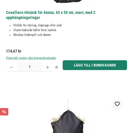
Covalliero Hösäck för hästar, 65 x 50 cm, svart, med 2
upphängningsringar
Perfekt för tävling, släpvagn eller stall
Sluten baksida håller höet samlat
Minskar foderspill och damm
Ordinarie pris:
174,67 kr
Priser inkl. moms, plus leveranskostnader
Produktkvantitet: Ange önskat belopp eller använd knapparna för att öka eller minska kvantiteten.
LÄGG TILL I KUNDVAGNEN
st.
%