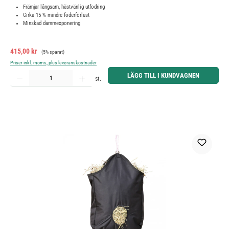
Främjar långsam, hästvänlig utfodring
Cirka 15 % mindre foderförlust
Minskad dammexponering
Försäljningspris:
Ordinarie pris:
415,00 kr
(5% sparat)
Priser inkl. moms, plus leveranskostnader
Produktkvantitet: Ange önskat belopp eller använd knapparna för att öka eller minska kvantiteten.
LÄGG TILL I KUNDVAGNEN
st.