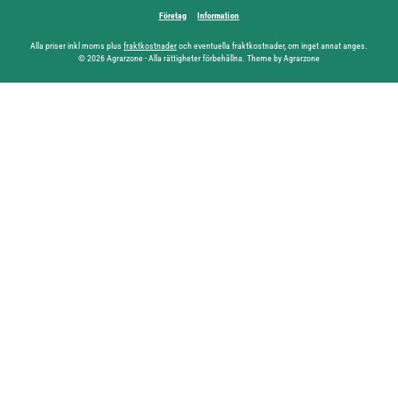
Företag
Information
Alla priser inkl moms plus
fraktkostnader
och eventuella fraktkostnader, om inget annat anges.
© 2026 Agrarzone - Alla rättigheter förbehållna. Theme by Agrarzone