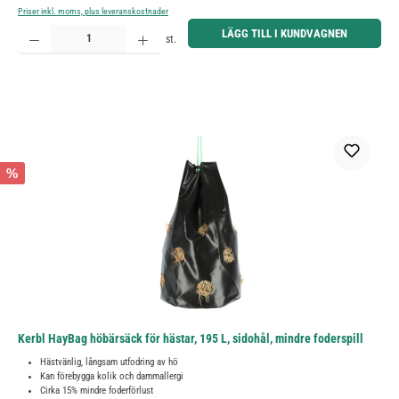
Priser inkl. moms, plus leveranskostnader
Produktkvantitet: Ange önskat belopp eller använd knapparna för att öka eller minska kvantiteten.
LÄGG TILL I KUNDVAGNEN
st.
%
Kerbl HayBag höbärsäck för hästar, 195 L, sidohål, mindre foderspill
Hästvänlig, långsam utfodring av hö
Kan förebygga kolik och dammallergi
Cirka 15% mindre foderförlust