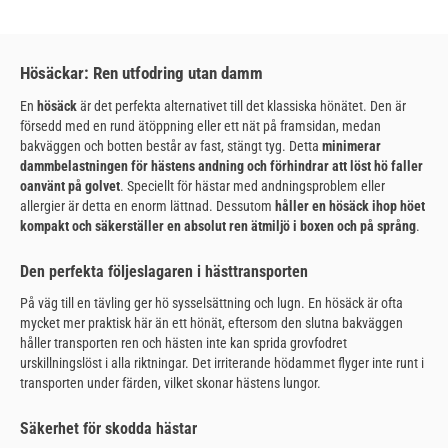
Hösäckar: Ren utfodring utan damm
En
hösäck
är det perfekta alternativet till det klassiska hönätet. Den är
försedd med en rund ätöppning eller ett nät på framsidan, medan
bakväggen och botten består av fast, stängt tyg. Detta
minimerar
dammbelastningen för hästens andning och förhindrar att löst hö faller
oanvänt på golvet
. Speciellt för hästar med andningsproblem eller
allergier är detta en enorm lättnad. Dessutom
håller en hösäck ihop höet
kompakt och säkerställer en absolut ren ätmiljö i boxen och på språng
.
Den perfekta följeslagaren i hästtransporten
På väg till en tävling ger hö sysselsättning och lugn. En hösäck är ofta
mycket mer praktisk här än ett hönät, eftersom den slutna bakväggen
håller transporten ren och hästen inte kan sprida grovfodret
urskillningslöst i alla riktningar. Det irriterande hödammet flyger inte runt i
transporten under färden, vilket skonar hästens lungor.
Säkerhet för skodda hästar