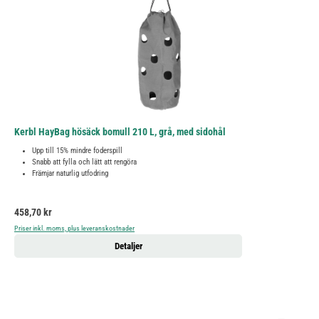
Kerbl HayBag hösäck bomull 210 L, grå, med sidohål
Upp till 15% mindre foderspill
Snabb att fylla och lätt att rengöra
Främjar naturlig utfodring
Ordinarie pris:
458,70 kr
Priser inkl. moms, plus leveranskostnader
Detaljer