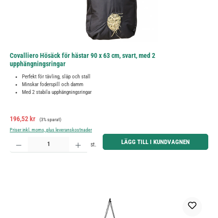
Covalliero Hösäck för hästar 90 x 63 cm, svart, med 2
upphängningsringar
Perfekt för tävling, släp och stall
Minskar foderspill och damm
Med 2 stabila upphängningsringar
Försäljningspris:
Ordinarie pris:
196,52 kr
(3% sparat)
Priser inkl. moms, plus leveranskostnader
Produktkvantitet: Ange önskat belopp eller använd knapparna för att öka eller minska kvantiteten.
LÄGG TILL I KUNDVAGNEN
st.