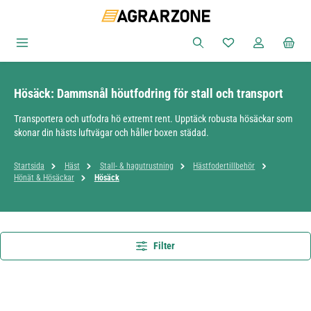
Hoppa till huvudinnehåll
Du har 0 objekt i ön
Hösäck: Dammsnål höutfodring för stall och transport
Transportera och utfodra hö extremt rent. Upptäck robusta hösäckar som
skonar din hästs luftvägar och håller boxen städad.
Startsida
Häst
Stall- & hagutrustning
Hästfodertillbehör
Hönät & Hösäckar
Hösäck
Filter