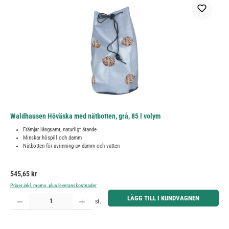
Waldhausen Höväska med nätbotten, grå, 85 l volym
Främjar långsamt, naturligt ätande
Minskar höspill och damm
Nätbotten för avrinning av damm och vatten
Ordinarie pris:
545,65 kr
Priser inkl. moms, plus leveranskostnader
Produktkvantitet: Ange önskat belopp eller använd knapparna för att öka eller minska kvantiteten.
LÄGG TILL I KUNDVAGNEN
st.