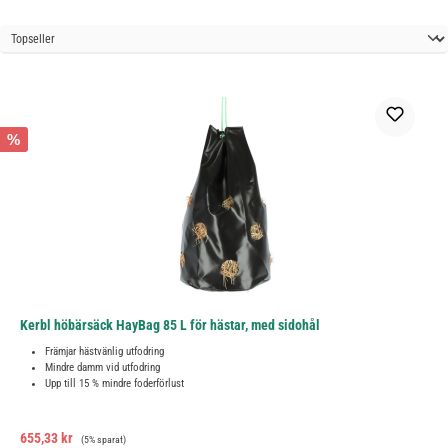
%
Kerbl höbärsäck HayBag 85 L för hästar, med sidohål
Främjar hästvänlig utfodring
Mindre damm vid utfodring
Upp till 15 % mindre foderförlust
Försäljningspris:
Ordinarie pris:
655,33 kr
(5% sparat)