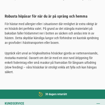
Robusta höpåsar för när du är på språng och hemma
För hästar med allergier eller i situationer där renlighet är extra viktigt är
en hösäck det perfekta valet. På grund av det stängda materialet på
baksidan faller hödammet ner i botten av säcken och andas inte in av
hästen. Detta skyddar känsliga lungor och förhindrar en kaotisk spridning
av grovfoder i hästtransporten eller boxen.
Upptäck vårt urval av högkvalitativa hösäckar gjorda av vattenavvisande,
rivstarka material. Oavsett om det är med en stor rund ätöppning för
enkelt foderintag eller små maskor på framsidan för långsam utfodring
(slow feeding) – våra hösäckar är otroligt enkla att fylla och kan hängas
säkert.
30 dagars returrätt
KUNDSERVICE