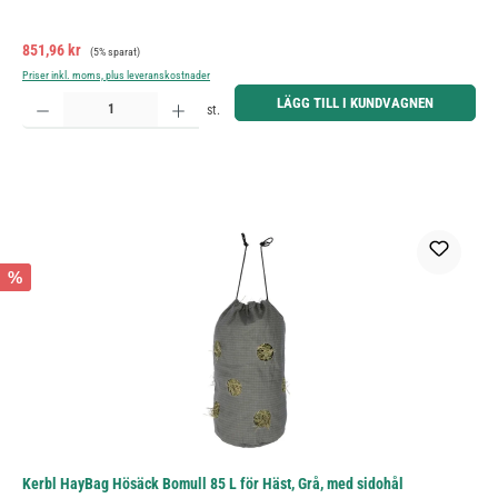
Försäljningspris:
Ordinarie pris:
851,96 kr
(5% sparat)
Priser inkl. moms, plus leveranskostnader
Produktkvantitet: Ange önskat belopp eller använd knapparna för att öka eller minska kvantiteten.
LÄGG TILL I KUNDVAGNEN
st.
%
Kerbl HayBag Hösäck Bomull 85 L för Häst, Grå, med sidohål