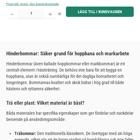
Priser inkl. moms, plus leveranskostnader
Produktkvantitet: Ange önskat belopp eller använd knapparna för att öka eller minska kvantiteten.
LÄGG TILL I KUNDVAGNEN
st.
Hinderbommar: Säker grund för hoppbana och markarbete
Hinderbommar (även kallade hoppbommar eller markbommar) är ett
centralt element i hästträning. De behövs inte bara för att bygga en
hoppbana, utan är också oumbärliga för det dagliga bomarbetet och
longeringen. Bommarnas kvalitet och skick bidrar i hög grad till både
hästens och ryttarens säkerhet.
Trä eller plast: Vilket material är bäst?
Båda materialen har specifika egenskaper som ger fördelar och nackdelar
beroende på användningsområde:
Träbommar:
Den traditionella klassikern. De övertygar med sin höga
egenvikt, vilket gör att de ligger stadigt på bomhållarna och inte faller