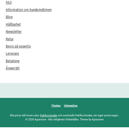
FAQ
Information om kundomdömen
Blog
Hållbarhet
Newsletter
Retur
Bevis på expertis
Leverans
Betalning
Ångerrätt
Företag
Information
Alla priser inkl moms plus
fraktkostnader
och eventuella fraktkostnader, om inget annat anges.
© 2026 Agrarzone - Alla rättigheter förbehållna. Theme by Agrarzone