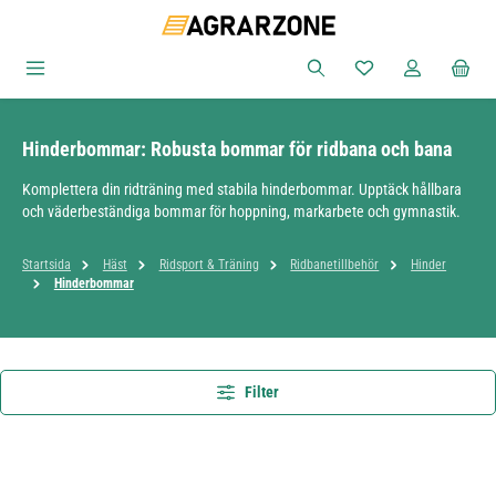
Hoppa till huvudinnehåll
Du har 0 objekt i ön
Hinderbommar: Robusta bommar för ridbana och bana
Komplettera din ridträning med stabila hinderbommar. Upptäck hållbara
och väderbeständiga bommar för hoppning, markarbete och gymnastik.
Startsida
Häst
Ridsport & Träning
Ridbanetillbehör
Hinder
Hinderbommar
Filter