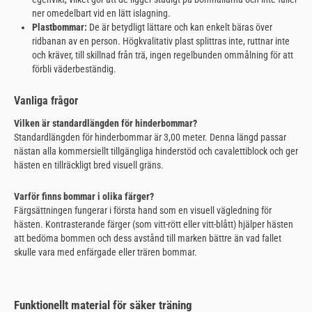
ner omedelbart vid en lätt islagning.
Plastbommar:
De är betydligt lättare och kan enkelt bäras över
ridbanan av en person. Högkvalitativ plast splittras inte, ruttnar inte
och kräver, till skillnad från trä, ingen regelbunden ommålning för att
förbli väderbeständig.
Vanliga frågor
Vilken är standardlängden för hinderbommar?
Standardlängden för hinderbommar är 3,00 meter. Denna längd passar
nästan alla kommersiellt tillgängliga hinderstöd och cavalettiblock och ger
hästen en tillräckligt bred visuell gräns.
Varför finns bommar i olika färger?
Färgsättningen fungerar i första hand som en visuell vägledning för
hästen. Kontrasterande färger (som vitt-rött eller vitt-blått) hjälper hästen
att bedöma bommen och dess avstånd till marken bättre än vad fallet
skulle vara med enfärgade eller trären bommar.
Funktionellt material för säker träning