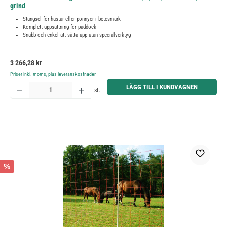
grind
Stängsel för hästar eller ponnyer i betesmark
Komplett uppsättning för paddock
Snabb och enkel att sätta upp utan specialverktyg
Ordinarie pris:
3 266,28 kr
Priser inkl. moms, plus leveranskostnader
Produktkvantitet: Ange önskat belopp eller använd knapparna för att öka eller minska kvantiteten.
LÄGG TILL I KUNDVAGNEN
st.
%