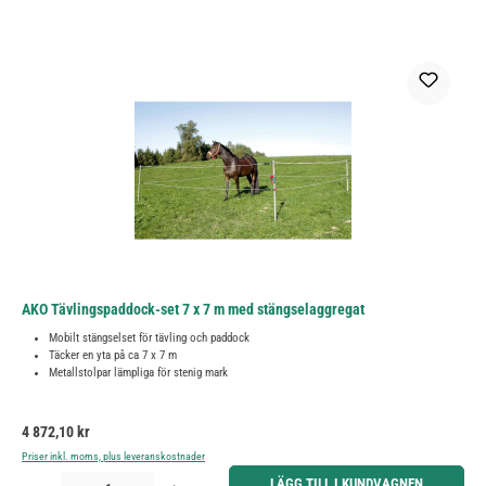
AKO Tävlingspaddock-set 7 x 7 m med stängselaggregat
Mobilt stängselset för tävling och paddock
Täcker en yta på ca 7 x 7 m
Metallstolpar lämpliga för stenig mark
Ordinarie pris:
4 872,10 kr
Priser inkl. moms, plus leveranskostnader
Produktkvantitet: Ange önskat belopp eller använd knapparna för att öka eller minska kvantiteten.
LÄGG TILL I KUNDVAGNEN