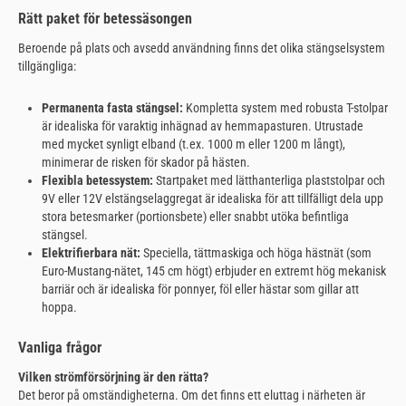
Rätt paket för betessäsongen
Beroende på plats och avsedd användning finns det olika stängselsystem
tillgängliga:
Permanenta fasta stängsel:
Kompletta system med robusta T-stolpar
är idealiska för varaktig inhägnad av hemmapasturen. Utrustade
med mycket synligt elband (t.ex. 1000 m eller 1200 m långt),
minimerar de risken för skador på hästen.
Flexibla betessystem:
Startpaket med lätthanterliga plaststolpar och
9V eller 12V elstängselaggregat är idealiska för att tillfälligt dela upp
stora betesmarker (portionsbete) eller snabbt utöka befintliga
stängsel.
Elektrifierbara nät:
Speciella, tättmaskiga och höga hästnät (som
Euro-Mustang-nätet, 145 cm högt) erbjuder en extremt hög mekanisk
barriär och är idealiska för ponnyer, föl eller hästar som gillar att
hoppa.
Vanliga frågor
Vilken strömförsörjning är den rätta?
Det beror på omständigheterna. Om det finns ett eluttag i närheten är