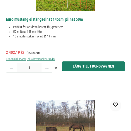
Euro mustang elstängselnät 145cm, pilnät 50m
Perfekt för att driva hästar, får, getter etc.
50 m lång, 145 cm hög
15 stabila stakar i svart, Ø 19 mm
Försäljningspris:
Ordinarie pris:
2 402,19 kr
(1% sparat)
Priser inkl. moms, plus leveranskostnader
Produktkvantitet: Ange önskat belopp eller använd knapparna för att öka eller minska kvantiteten.
LÄGG TILL I KUNDVAGNEN
st.