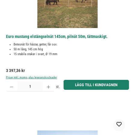
Euro mustang elstängselnät 145cm, pilnät 50m, tättmaskigt.
Betesnät för hästar, getter, får osv.
50 m lång, 145 cm hög
15 stabila stakar i svart, Ø 19 mm
Ordinarie pris:
3 397,36 kr
Priser inkl. moms, plus leveranskostnader
Produktkvantitet: Ange önskat belopp eller använd knapparna för att öka eller minska kvantiteten.
LÄGG TILL I KUNDVAGNEN
st.