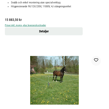
Snabb och enkel montering utan specialverktyg
Högpresterande 9V/12V/230V, 11000V, 4J stängningsenhet
Ordinarie pris:
15 883,50 kr
Priser inkl. moms, plus leveranskostnader
Detaljer