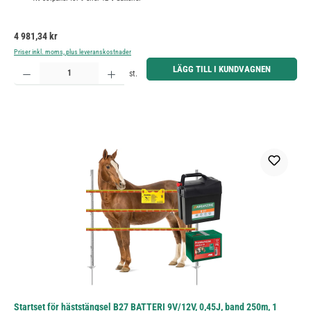
Ordinarie pris:
4 981,34 kr
Priser inkl. moms, plus leveranskostnader
Produktkvantitet: Ange önskat belopp eller använd knapparna för att öka eller minska kvantiteten.
LÄGG TILL I KUNDVAGNEN
st.
Startset för häststängsel B27 BATTERI 9V/12V, 0,45J, band 250m, 1