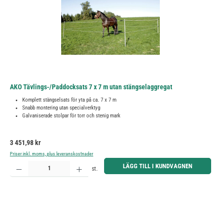
AKO Tävlings-/Paddocksats 7 x 7 m utan stängselaggregat
Komplett stängselsats för yta på ca. 7 x 7 m
Snabb montering utan specialverktyg
Galvaniserade stolpar för torr och stenig mark
Ordinarie pris:
3 451,98 kr
Priser inkl. moms, plus leveranskostnader
Produktkvantitet: Ange önskat belopp eller använd knapparna för att öka eller minska kvantiteten.
LÄGG TILL I KUNDVAGNEN
st.