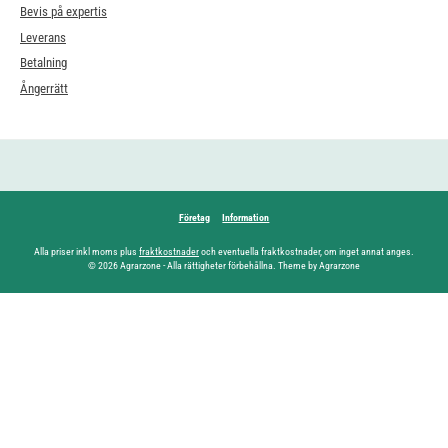
Bevis på expertis
Leverans
Betalning
Ångerrätt
Företag
Information
Alla priser inkl moms plus
fraktkostnader
och eventuella fraktkostnader, om inget annat anges.
© 2026 Agrarzone - Alla rättigheter förbehållna. Theme by Agrarzone