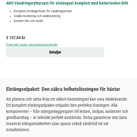
AKO Vandringsryttarsats för elstängsel komplett med batterienhet B40
Komplett elstängselsats för vandringsryttare
Snabb montering och nedmontering
Extremt lätt och mobil
Ordinarie pris:
3 157,04 kr
Priser inkl. moms, plus leveranskostnader
Detaljer
Elstängselpaket: Den säkra helhetslösningen för hästar
Att planera och sätta ihop ett säkert häststängsel kan vara tidskrävande.
Ett komplett elstängselpaket erbjuder den perfekta lösningen: Alla
komponenter – från stängselaggregatet till ledare, stolpar, isolatorer och
grindhandtag – är tekniskt perfekt avstämda. Detta garanterar inte bara
maximal stängselsäkerhet utan sparar också värdefull tid vid
installationen.