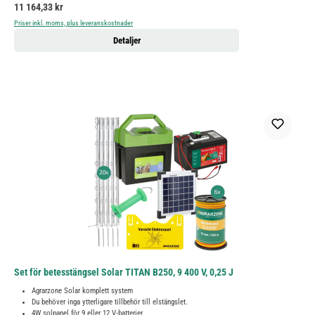
Ordinarie pris:
11 164,33 kr
Priser inkl. moms, plus leveranskostnader
Detaljer
Set för betesstängsel Solar TITAN B250, 9 400 V, 0,25 J
Agrarzone Solar komplett system
Du behöver inga ytterligare tillbehör till elstängslet.
4W solpanel för 9 eller 12 V-batterier