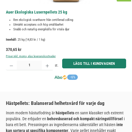
Auer Ekologiska Lusernpellets 25 kg
Ren ekologisk svarthavre från certifierad odling
Utmärkt acceptans och hög smältbarhet
Snabb och naturlig energikälla för vitala djur
Innehåll:
25 kg
(14,83 kr / 1 kg)
Ordinarie pris:
370,65 kr
Priser inkl. moms, plus leveranskostnader
Produktkvantitet: Ange önskat belopp eller använd knapparna för att öka eller minska kvantiteten.
LÄGG TILL I KUNDVAGNEN
st.
−6%
Hästpellets: Balanserad helhetsvård för varje dag
Inom modern hästutfodring är
hästpellets
en sann klassiker och extremt
populära. De erbjuder en
behovsbaserad och kompakt näringstillförsel
i
bara ett bett. Pressningen av ingredienserna säkerställer att hästen
inte
kan sortera ut specifika komponenter
. Varje pellet innehåller exakt