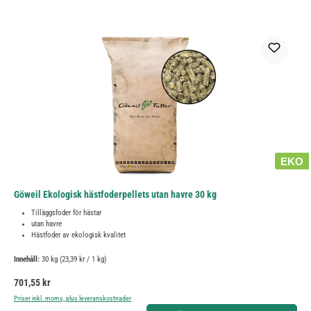
EKO
Göweil Ekologisk hästfoderpellets utan havre 30 kg
Tilläggsfoder för hästar
utan havre
Hästfoder av ekologisk kvalitet
Innehåll:
30 kg
(23,39 kr / 1 kg)
Ordinarie pris:
701,55 kr
Priser inkl. moms, plus leveranskostnader
Produktkvantitet: Ange önskat belopp eller använd knapparna för att öka eller minska kvantiteten.