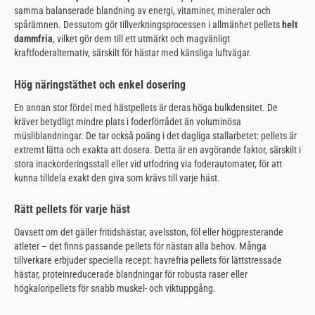
samma balanserade blandning av energi, vitaminer, mineraler och
spårämnen. Dessutom gör tillverkningsprocessen i allmänhet pellets
helt
dammfria
, vilket gör dem till ett utmärkt och magvänligt
kraftfoderalternativ, särskilt för hästar med känsliga luftvägar.
Hög näringstäthet och enkel dosering
En annan stor fördel med hästpellets är deras höga bulkdensitet. De
kräver betydligt mindre plats i foderförrådet än voluminösa
müsliblandningar. De tar också poäng i det dagliga stallarbetet: pellets är
extremt lätta och exakta att dosera. Detta är en avgörande faktor, särskilt i
stora inackorderingsstall eller vid utfodring via foderautomater, för att
kunna tilldela exakt den giva som krävs till varje häst.
Rätt pellets för varje häst
Oavsett om det gäller fritidshästar, avelsston, föl eller högpresterande
atleter – det finns passande pellets för nästan alla behov. Många
tillverkare erbjuder speciella recept: havrefria pellets för lättstressade
hästar, proteinreducerade blandningar för robusta raser eller
högkaloripellets för snabb muskel- och viktuppgång.