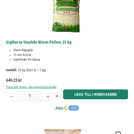
Siglhorse Gmahde Wiesn Pellets 25 kg
Bästa ängsgräs
15 mm kolvar
Enkelfoder för hästar
Innehåll:
25 kg
(25,61 kr / 1 kg)
Ordinarie pris:
640,23 kr
Priser inkl. moms, plus leveranskostnader
Produktkvantitet: Ange önskat belopp eller använd knapparna för att öka eller minska kvantiteten.
LÄGG TILL I KUNDVAGNEN
st.
−6%