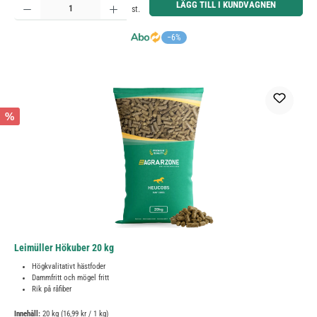
LÄGG TILL I KUNDVAGNEN
st.
−6%
%
Leimüller Hökuber 20 kg
Högkvalitativt hästfoder
Dammfritt och mögel fritt
Rik på råfiber
Innehåll:
20 kg
(16,99 kr / 1 kg)