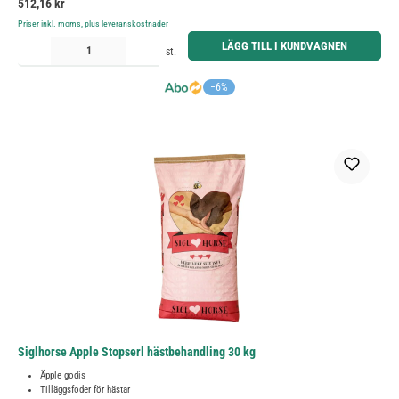
Ordinarie pris:
512,16 kr
Priser inkl. moms, plus leveranskostnader
Produktkvantitet: Ange önskat belopp eller använd knapparna för att öka eller minska kvantiteten.
LÄGG TILL I KUNDVAGNEN
st.
−6%
Siglhorse Apple Stopserl hästbehandling 30 kg
Äpple godis
Tilläggsfoder för hästar