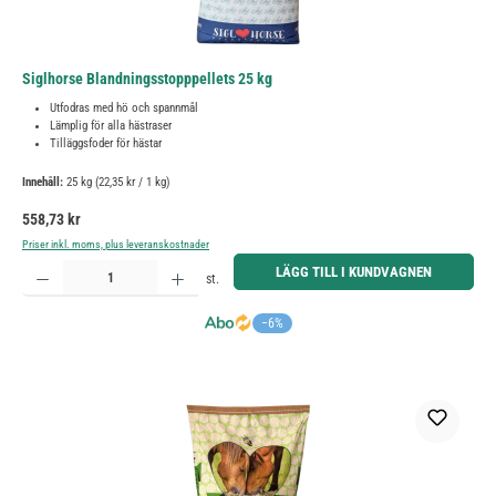
Siglhorse Blandningsstopppellets 25 kg
Utfodras med hö och spannmål
Lämplig för alla hästraser
Tilläggsfoder för hästar
Innehåll:
25 kg
(22,35 kr / 1 kg)
Ordinarie pris:
558,73 kr
Priser inkl. moms, plus leveranskostnader
Produktkvantitet: Ange önskat belopp eller använd knapparna för att öka eller minska kvantiteten.
LÄGG TILL I KUNDVAGNEN
st.
−6%