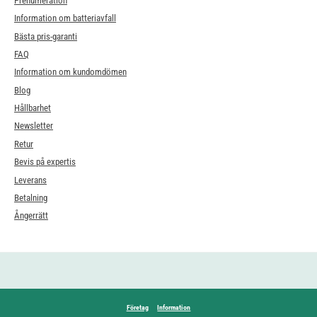
Prenumeration
Information om batteriavfall
Bästa pris-garanti
FAQ
Information om kundomdömen
Blog
Hållbarhet
Newsletter
Retur
Bevis på expertis
Leverans
Betalning
Ångerrätt
Företag
Information