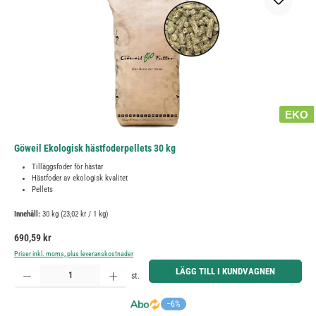
EKO
Göweil Ekologisk hästfoderpellets 30 kg
Tilläggsfoder för hästar
Hästfoder av ekologisk kvalitet
Pellets
Innehåll:
30 kg
(23,02 kr / 1 kg)
Ordinarie pris:
690,59 kr
Priser inkl. moms, plus leveranskostnader
Produktkvantitet: Ange önskat belopp eller använd knapparna för att öka eller minska kvantiteten.
LÄGG TILL I KUNDVAGNEN
st.
−6%