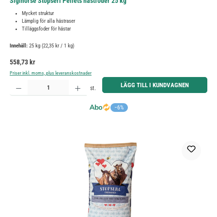
Siglhorse Stopserl Pellets hästfoder 25 kg
Mycket struktur
Lämplig för alla hästraser
Tilläggsfoder för hästar
Innehåll:
25 kg
(22,35 kr / 1 kg)
Ordinarie pris:
558,73 kr
Priser inkl. moms, plus leveranskostnader
Produktkvantitet: Ange önskat belopp eller använd knapparna för att öka eller minska kvantiteten.
LÄGG TILL I KUNDVAGNEN
st.
−6%