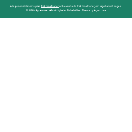
Alla priser inkl moms plus
fraktkostnader
och eventuella fraktkostnader, om inget annat anges.
© 2026 Agrarzone - Alla rättigheter förbehållna. Theme by Agrarzone