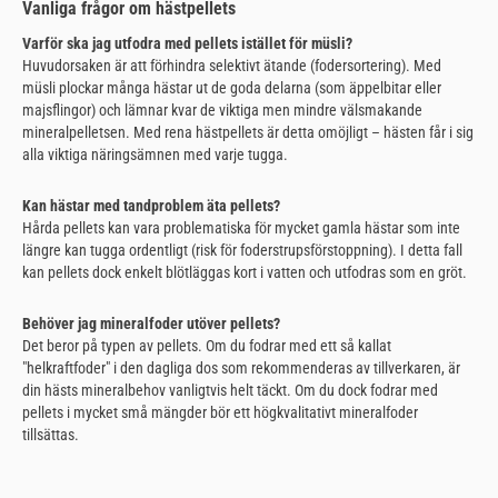
Vanliga frågor om hästpellets
Varför ska jag utfodra med pellets istället för müsli?
Huvudorsaken är att förhindra selektivt ätande (fodersortering). Med
müsli plockar många hästar ut de goda delarna (som äppelbitar eller
majsflingor) och lämnar kvar de viktiga men mindre välsmakande
mineralpelletsen. Med rena hästpellets är detta omöjligt – hästen får i sig
alla viktiga näringsämnen med varje tugga.
Kan hästar med tandproblem äta pellets?
Hårda pellets kan vara problematiska för mycket gamla hästar som inte
längre kan tugga ordentligt (risk för foderstrupsförstoppning). I detta fall
kan pellets dock enkelt blötläggas kort i vatten och utfodras som en gröt.
Behöver jag mineralfoder utöver pellets?
Det beror på typen av pellets. Om du fodrar med ett så kallat
"helkraftfoder" i den dagliga dos som rekommenderas av tillverkaren, är
din hästs mineralbehov vanligtvis helt täckt. Om du dock fodrar med
pellets i mycket små mängder bör ett högkvalitativt mineralfoder
tillsättas.