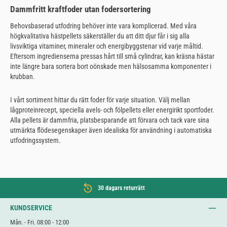
Dammfritt kraftfoder utan fodersortering
Behovsbaserad utfodring behöver inte vara komplicerad. Med våra
högkvalitativa hästpellets säkerställer du att ditt djur får i sig alla
livsviktiga vitaminer, mineraler och energibyggstenar vid varje måltid.
Eftersom ingredienserna pressas hårt till små cylindrar, kan kräsna hästar
inte längre bara sortera bort oönskade men hälsosamma komponenter i
krubban.
I vårt sortiment hittar du rätt foder för varje situation. Välj mellan
lågproteinrecept, speciella avels- och fölpellets eller energirikt sportfoder.
Alla pellets är dammfria, platsbesparande att förvara och tack vare sina
utmärkta flödesegenskaper även idealiska för användning i automatiska
utfodringssystem.
30 dagars returrätt
KUNDSERVICE
Mån. - Fri. 08:00 - 12:00