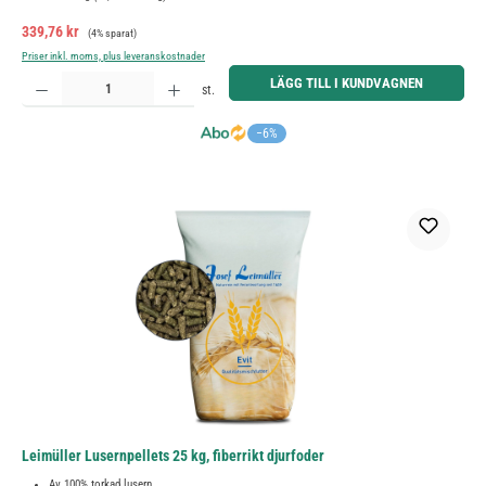
Försäljningspris:
Ordinarie pris:
339,76 kr
(4% sparat)
Priser inkl. moms, plus leveranskostnader
Produktkvantitet: Ange önskat belopp eller använd knapparna för att öka eller minska kvantiteten.
LÄGG TILL I KUNDVAGNEN
st.
−6%
Leimüller Lusernpellets 25 kg, fiberrikt djurfoder
Av 100% torkad lusern