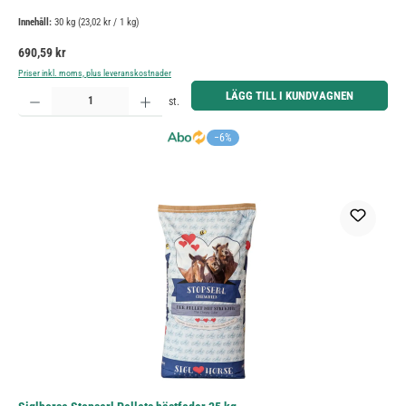
Innehåll:
30 kg
(23,02 kr / 1 kg)
Ordinarie pris:
690,59 kr
Priser inkl. moms, plus leveranskostnader
Produktkvantitet: Ange önskat belopp eller använd knapparna för att öka eller minska kvantiteten.
LÄGG TILL I KUNDVAGNEN
st.
−6%