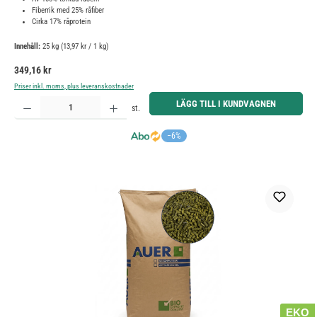
Fiberrik med 25% råfiber
Cirka 17% råprotein
Innehåll:
25 kg
(13,97 kr / 1 kg)
Ordinarie pris:
349,16 kr
Priser inkl. moms, plus leveranskostnader
Produktkvantitet: Ange önskat belopp eller använd knapparna för att öka eller minska kvantiteten.
LÄGG TILL I KUNDVAGNEN
st.
−6%
EKO