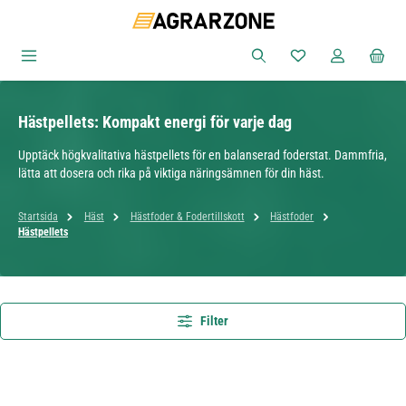
Hoppa till huvudinnehåll
Du har 0 objekt i ön
Hästpellets: Kompakt energi för varje dag
Upptäck högkvalitativa hästpellets för en balanserad foderstat. Dammfria,
lätta att dosera och rika på viktiga näringsämnen för din häst.
Startsida
Häst
Hästfoder & Fodertillskott
Hästfoder
Hästpellets
Filter