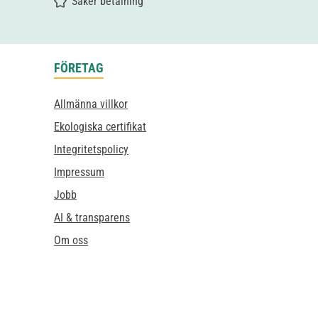
Säker betalning
FÖRETAG
Allmänna villkor
Ekologiska certifikat
Integritetspolicy
Impressum
Jobb
AI & transparens
Om oss