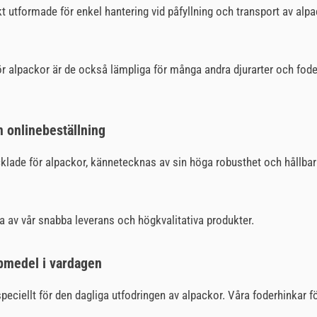
 utformade för enkel hantering vid påfyllning och transport av alp
r alpackor är de också lämpliga för många andra djurarter och fode
m onlinebeställning
cklade för alpackor, kännetecknas av sin höga robusthet och hållbarhe
ta av vår snabba leverans och högkvalitativa produkter.
lpmedel i vardagen
peciellt för den dagliga utfodringen av alpackor. Våra foderhinkar fö