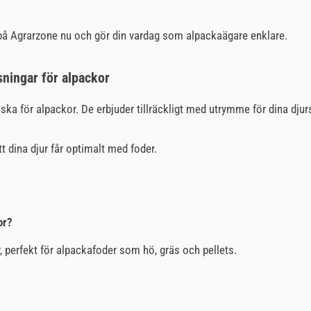
r på Agrarzone nu och gör din vardag som alpackaägare enklare.
sningar för alpackor
ska för alpackor. De erbjuder tillräckligt med utrymme för dina dju
tt dina djur får optimalt med foder.
or?
r, perfekt för alpackafoder som hö, gräs och pellets.