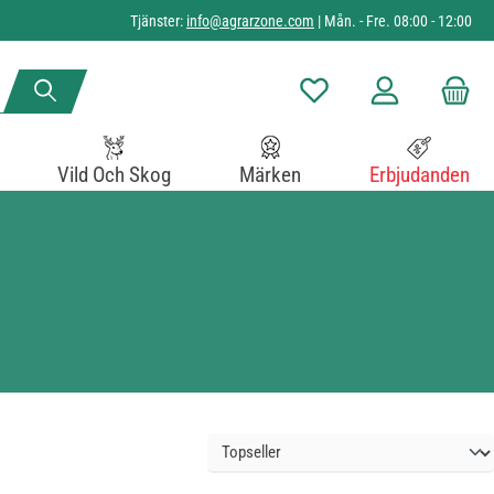
Tjänster:
info@agrarzone.com
| Mån. - Fre. 08:00 - 12:00
Du har 0 objekt i önskelista
Vild Och Skog
Märken
Erbjudanden