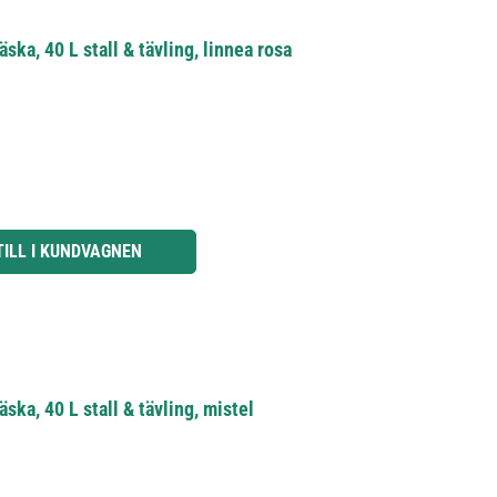
ka, 40 L stall & tävling, linnea rosa
knapparna för att öka eller minska kvantiteten.
TILL I KUNDVAGNEN
ka, 40 L stall & tävling, mistel