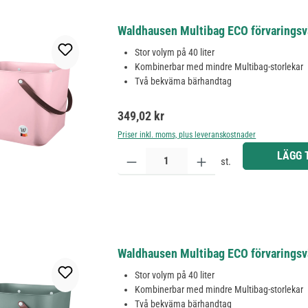
Waldhausen Multibag ECO förvaringsväs
Stor volym på 40 liter
Kombinerbar med mindre Multibag-storlekar
Två bekväma bärhandtag
Ordinarie pris:
349,02 kr
Priser inkl. moms, plus leveranskostnader
Produktkvantitet: Ange önskat belopp eller använd 
LÄGG 
st.
Waldhausen Multibag ECO förvaringsväs
Stor volym på 40 liter
Kombinerbar med mindre Multibag-storlekar
Två bekväma bärhandtag