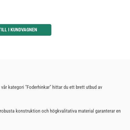
knapparna för att öka eller minska kvantiteten.
TILL I KUNDVAGNEN
vår kategori "Foderhinkar" hittar du ett brett utbud av
robusta konstruktion och högkvalitativa material garanterar en