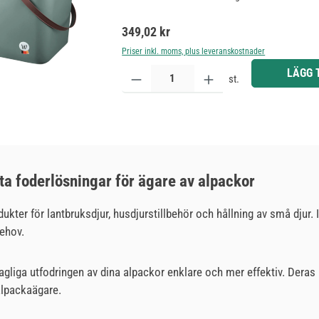
Ordinarie pris:
349,02 kr
Priser inkl. moms, plus leveranskostnader
Produktkvantitet: Ange önskat belopp eller använd 
LÄGG 
st.
ta foderlösningar för ägare av alpackor
kter för lantbruksdjur, husdjurstillbehör och hållning av små djur. I 
behov.
gliga utfodringen av dina alpackor enklare och mer effektiv. Deras 
 alpackaägare.