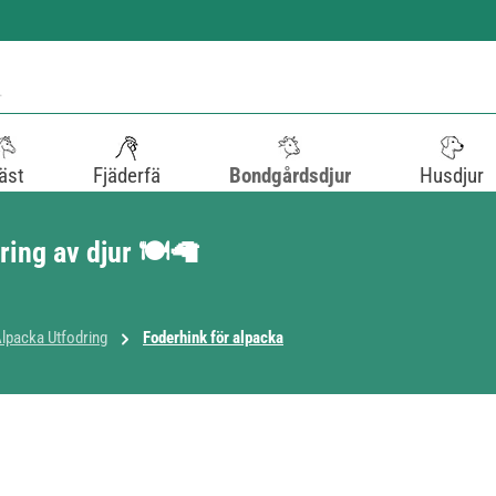
äst
Fjäderfä
Bondgårdsdjur
Husdjur
ing av djur 🍽️🦙
lpacka Utfodring
Foderhink för alpacka