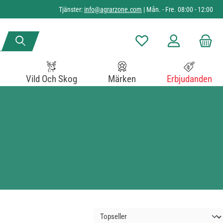
Tjänster:
info@agrarzone.com
| Mån. - Fre. 08:00 - 12:00
Du har 0 objekt i önskelista
Vild Och Skog
Märken
Erbjudanden