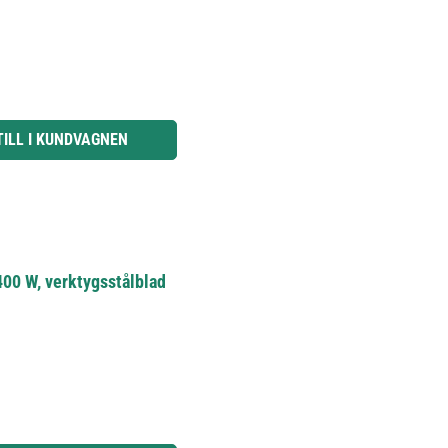
knapparna för att öka eller minska kvantiteten.
TILL I KUNDVAGNEN
400 W, verktygsstålblad