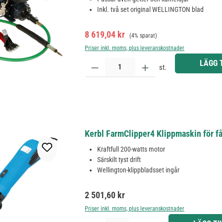
Inkl. två set original WELLINGTON blad
Försäljningspris:
Ordinarie pris:
8 619,04 kr
(4% sparat)
Priser inkl. moms, plus leveranskostnader
Produktkvantitet: Ange önskat belopp eller använd 
LÄGG 
st.
Kerbl FarmClipper4 Klippmaskin för få
Kraftfull 200-watts motor
Särskilt tyst drift
Wellington-klippbladsset ingår
Ordinarie pris:
2 501,60 kr
Priser inkl. moms, plus leveranskostnader
Produktkvantitet: Ange önskat belopp eller använd 