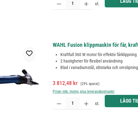
LÄGG TI
st.
WAHL Fusion klippmaskin för får, kraf
Kraftfull 360 W motor för effektiv fårklippning
2 hastigheter för flexibel användning
Blad i vanadiumstål, slitstarka och omslipnin
Försäljningspris:
Ordinarie pris:
3 812,48 kr
(29% sparat)
Priser inkl. moms, plus leveranskostnader
Produktkvantitet: Ange önskat belopp eller använd 
LÄGG TI
st.