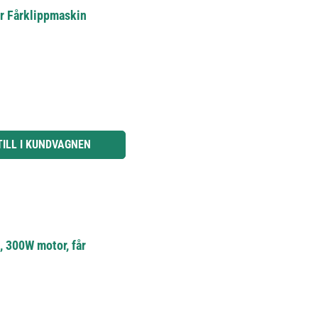
r Fårklippmaskin
knapparna för att öka eller minska kvantiteten.
TILL I KUNDVAGNEN
, 300W motor, får