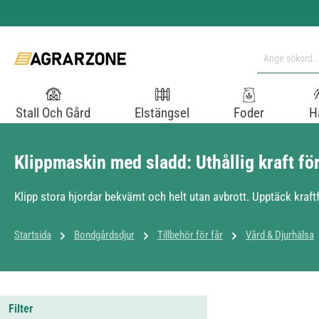
pa till huvudinnehåll
Hoppa till sökning
Hoppa till huvudnavigering
Stall Och Gård
Elstängsel
Foder
H
Klippmaskin med sladd: Uthållig kraft för
Klipp stora hjordar bekvämt och helt utan avbrott. Upptäck kraftfull
Startsida
Bondgårdsdjur
Tillbehör för får
Vård & Djurhälsa
Filter