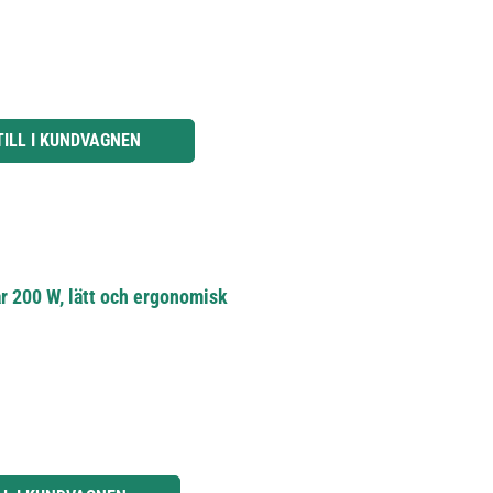
knapparna för att öka eller minska kvantiteten.
TILL I KUNDVAGNEN
r 200 W, lätt och ergonomisk
knapparna för att öka eller minska kvantiteten.