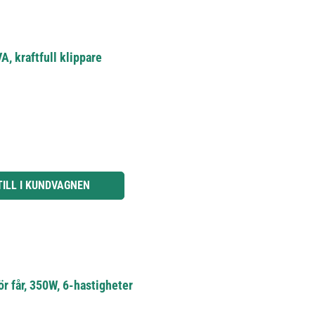
 kraftfull klippare
knapparna för att öka eller minska kvantiteten.
TILL I KUNDVAGNEN
r får, 350W, 6-hastigheter