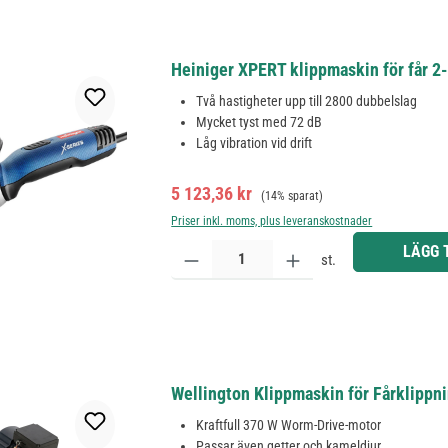
Heiniger XPERT klippmaskin för får 
Två hastigheter upp till 2800 dubbelslag
Mycket tyst med 72 dB
Låg vibration vid drift
Försäljningspris:
Ordinarie pris:
5 123,36 kr
(14% sparat)
Priser inkl. moms, plus leveranskostnader
Produktkvantitet: Ange önskat belopp eller använd 
LÄGG 
st.
Wellington Klippmaskin för Fårklipp
Kraftfull 370 W Worm-Drive-motor
Passar även getter och kameldjur