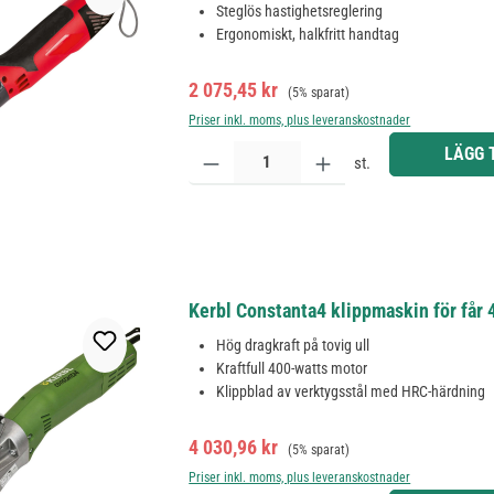
Steglös hastighetsreglering
Ergonomiskt, halkfritt handtag
Försäljningspris:
Ordinarie pris:
2 075,45 kr
(5% sparat)
Priser inkl. moms, plus leveranskostnader
Produktkvantitet: Ange önskat belopp eller använd 
LÄGG 
st.
Kerbl Constanta4 klippmaskin för får 
Hög dragkraft på tovig ull
Kraftfull 400-watts motor
Klippblad av verktygsstål med HRC-härdning
Försäljningspris:
Ordinarie pris:
4 030,96 kr
(5% sparat)
Priser inkl. moms, plus leveranskostnader