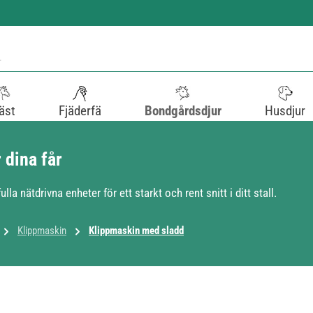
äst
Fjäderfä
Bondgårdsdjur
Husdjur
 dina får
a nätdrivna enheter för ett starkt och rent snitt i ditt stall.
Klippmaskin
Klippmaskin med sladd