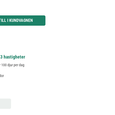
knapparna för att öka eller minska kvantiteten.
TILL I KUNDVAGNEN
 3 hastigheter
r 100 djur per dag
dor