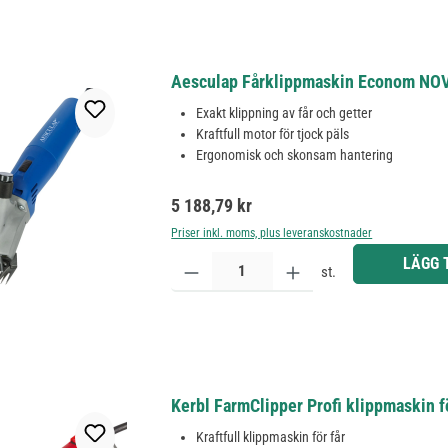
Aesculap Fårklippmaskin Econom NOVA,
Exakt klippning av får och getter
Kraftfull motor för tjock päls
Ergonomisk och skonsam hantering
Ordinarie pris:
5 188,79 kr
Priser inkl. moms, plus leveranskostnader
Produktkvantitet: Ange önskat belopp eller använd 
LÄGG 
st.
Kerbl FarmClipper Profi klippmaskin fö
Kraftfull klippmaskin för får