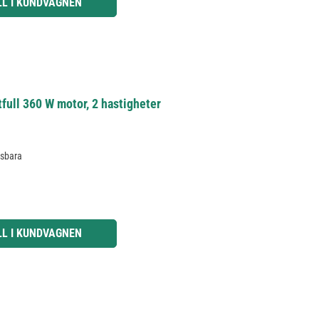
LL I KUNDVAGNEN
tfull 360 W motor, 2 hastigheter
gsbara
knapparna för att öka eller minska kvantiteten.
LL I KUNDVAGNEN