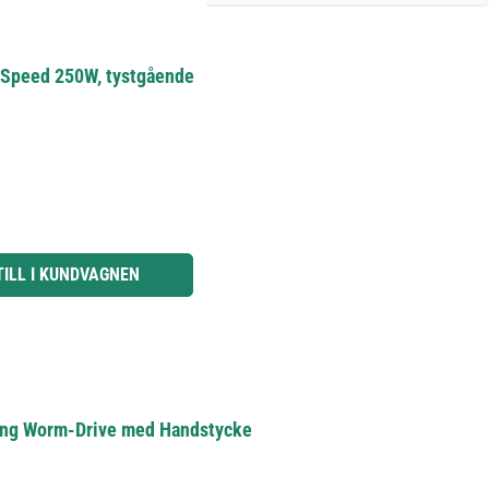
2-Speed 250W, tystgående
knapparna för att öka eller minska kvantiteten.
TILL I KUNDVAGNEN
ning Worm-Drive med Handstycke