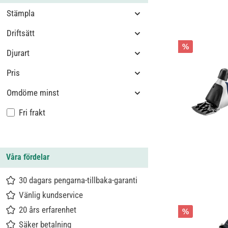
Stämpla
Driftsätt
%
Djurart
Pris
Omdöme minst
Lägg till filter: Fri frakt
Fri frakt
Våra fördelar
30 dagars pengarna-tillbaka-garanti
Vänlig kundservice
20 års erfarenhet
%
Säker betalning