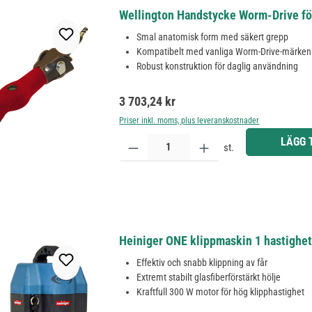
Wellington Handstycke Worm-Drive fö
Smal anatomisk form med säkert grepp
Kompatibelt med vanliga Worm-Drive-märken
Robust konstruktion för daglig användning
Ordinarie pris:
3 703,24 kr
Priser inkl. moms, plus leveranskostnader
Produktkvantitet: Ange önskat belopp eller använd 
LÄGG 
st.
Heiniger ONE klippmaskin 1 hastighet
Effektiv och snabb klippning av får
Extremt stabilt glasfiberförstärkt hölje
Kraftfull 300 W motor för hög klipphastighet