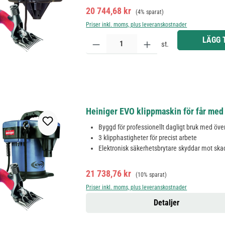
Försäljningspris:
Ordinarie pris:
20 744,68 kr
(4% sparat)
Priser inkl. moms, plus leveranskostnader
Produktkvantitet: Ange önskat belopp eller använd 
LÄGG 
st.
Heiniger EVO klippmaskin för får med
Byggd för professionellt dagligt bruk med öve
3 klipphastigheter för precist arbete
Elektronisk säkerhetsbrytare skyddar mot ska
Försäljningspris:
Ordinarie pris:
21 738,76 kr
(10% sparat)
Priser inkl. moms, plus leveranskostnader
Detaljer