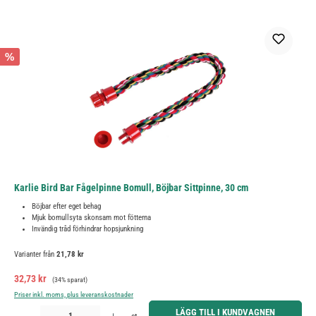
%
Karlie Bird Bar Fågelpinne Bomull, Böjbar Sittpinne, 30 cm
Böjbar efter eget behag
Mjuk bomullsyta skonsam mot fötterna
Invändig tråd förhindrar hopsjunkning
Varianter från
21,78 kr
Försäljningspris:
Ordinarie pris:
32,73 kr
(34% sparat)
Priser inkl. moms, plus leveranskostnader
Produktkvantitet: Ange önskat belopp eller använd knapparna för att öka eller minska kvantiteten.
LÄGG TILL I KUNDVAGNEN