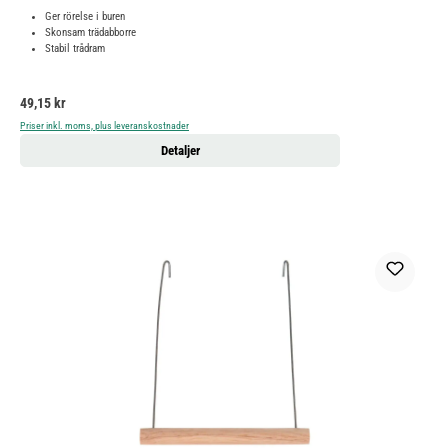
Ger rörelse i buren
Skonsam trädabborre
Stabil trådram
Ordinarie pris:
49,15 kr
Priser inkl. moms, plus leveranskostnader
Detaljer