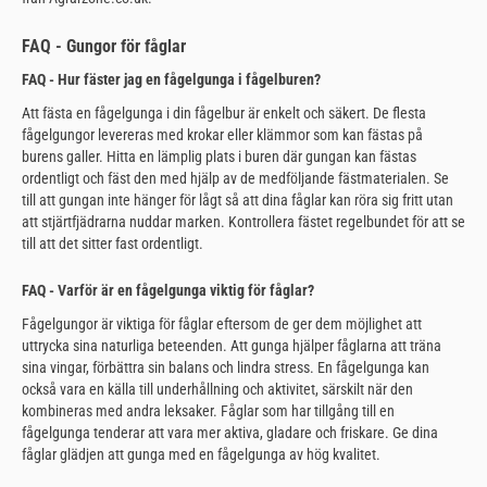
FAQ - Gungor för fåglar
FAQ - Hur fäster jag en fågelgunga i fågelburen?
Att fästa en fågelgunga i din fågelbur är enkelt och säkert. De flesta
fågelgungor levereras med krokar eller klämmor som kan fästas på
burens galler. Hitta en lämplig plats i buren där gungan kan fästas
ordentligt och fäst den med hjälp av de medföljande fästmaterialen. Se
till att gungan inte hänger för lågt så att dina fåglar kan röra sig fritt utan
att stjärtfjädrarna nuddar marken. Kontrollera fästet regelbundet för att se
till att det sitter fast ordentligt.
FAQ - Varför är en fågelgunga viktig för fåglar?
Fågelgungor är viktiga för fåglar eftersom de ger dem möjlighet att
uttrycka sina naturliga beteenden. Att gunga hjälper fåglarna att träna
sina vingar, förbättra sin balans och lindra stress. En fågelgunga kan
också vara en källa till underhållning och aktivitet, särskilt när den
kombineras med andra leksaker. Fåglar som har tillgång till en
fågelgunga tenderar att vara mer aktiva, gladare och friskare. Ge dina
fåglar glädjen att gunga med en fågelgunga av hög kvalitet.