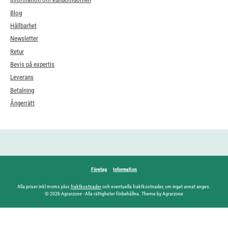
Blog
Hållbarhet
Newsletter
Retur
Bevis på expertis
Leverans
Betalning
Ångerrätt
Företag
Information
Alla priser inkl moms plus
fraktkostnader
och eventuella fraktkostnader, om inget annat anges.
© 2026 Agrarzone - Alla rättigheter förbehållna. Theme by Agrarzone