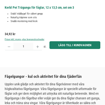
Kerbl Pet Trägunga för fåglar, 12 x 13,5 cm, set om 3
Stabil trådbygel för säkert grepp
Naturlig träpinne som sits
Snabb montering med krok
Ordinarie pris:
34,92 kr
Priser inkl. moms, plus leveranskostnader
Produktkvantitet: Ange önskat belopp eller använd knapparna för att öka eller minska kvantiteten.
LÄGG TILL I KUNDVAGNEN
st.
Fågelgungor - kul och aktivitet för dina fjäderfän
Upplev unik glädje och aktivitet för dina fågelvänner med våra
högkvalitativa fågelgungor. Våra fågelgungor är speciellt utformade för
fåglar och ger dem möjlighet att uttrycka sitt naturliga beteende. Med en
fågelgunga i din fågelbur eller voljär ger du dina fåglar chansen att gunga,
leka och träna sina vingar. Våra fågelgungor är tillverkade av säkra och