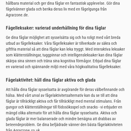
hållbara material och ger dina fåglar en fantastisk upplevelse. Gör dina
fågelvänner glada och berika deras liv med en fågelgunga från
Agrarzone.de.
Fågelleksaker: varierad underhållning för dina fåglar
Ge dina fåglar möjlighet att sysselsätta sig och ha roligt med vårt breda
utbud av fågelleksaker. Våra fågelleksaker är tillverkade av säkra och
giftfria material så att dina fåglar kan leka tryggt. Med interaktiva leksaker
som klätterställningar, tuggpinnar och intelligensleksaker kan dina fåglar
skärpa sina sinnen och träna sina kognitiva förmågor. Erbjud dina fåglar
en varierad och spännande miljö med våra högkvalitativa fågelleksaker.
Fågelaktivitet: håll dina fåglar aktiva och glada
Att hålla dina fåglar sysselsatta är avgörande för deras välbefinnande och
hälsa. Med vårt urval av fågelaktivitetsalternativ kan du se till att dina
fåglar är tillräckligt aktiva och får tillräckligt med mental stimulans. Från
gungor och klätterställningar till födosöksspel och snacks - vi erbjuder en
mängd olika alternativ för att hålla dina fåglar sysselsatta. Aktiva och
glada fåglar är mer balanserade och mindre benägna att drabbas av
beteendeproblem. Ge dina befjädrade vänner den bästa fågelaktiviteten
från Agrarzone.co.uk.