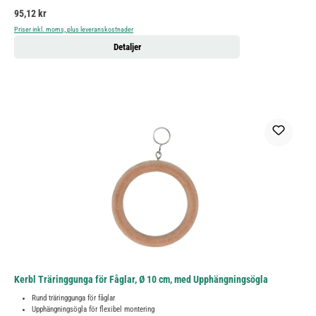
Ordinarie pris:
95,12 kr
Priser inkl. moms, plus leveranskostnader
Detaljer
Kerbl Träringgunga för Fåglar, Ø 10 cm, med Upphängningsögla
Rund träringgunga för fåglar
Upphängningsögla för flexibel montering