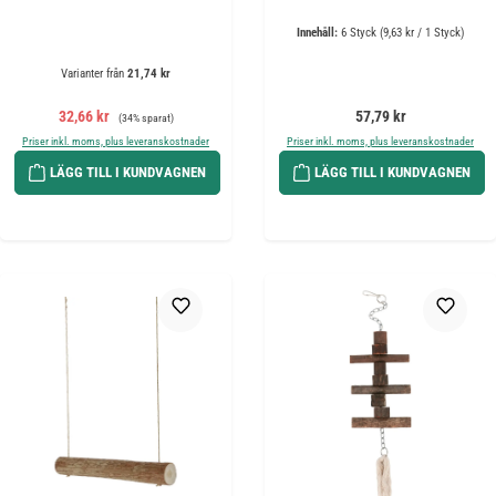
Innehåll:
6 Styck
(9,63 kr / 1 Styck)
Varianter från
21,74 kr
Försäljningspris:
Ordinarie pris:
Ordinarie pris:
32,66 kr
57,79 kr
(34% sparat)
Priser inkl. moms, plus leveranskostnader
Priser inkl. moms, plus leveranskostnader
LÄGG TILL I KUNDVAGNEN
LÄGG TILL I KUNDVAGNEN