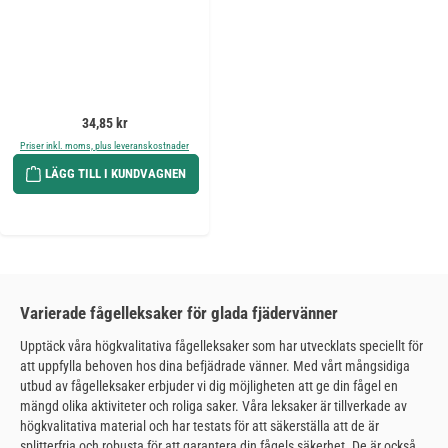
Ordinarie pris:
34,85 kr
Priser inkl. moms, plus leveranskostnader
LÄGG TILL I KUNDVAGNEN
Varierade fågelleksaker för glada fjädervänner
Upptäck våra högkvalitativa fågelleksaker som har utvecklats speciellt för
att uppfylla behoven hos dina befjädrade vänner. Med vårt mångsidiga
utbud av fågelleksaker erbjuder vi dig möjligheten att ge din fågel en
mängd olika aktiviteter och roliga saker. Våra leksaker är tillverkade av
högkvalitativa material och har testats för att säkerställa att de är
splitterfria och robusta för att garantera din fågels säkerhet. De är också