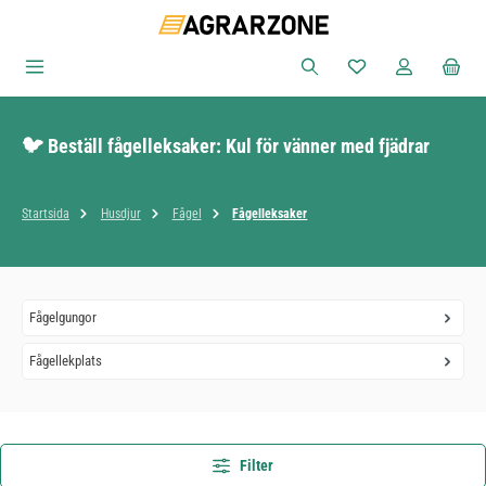
Hoppa till huvudinnehåll
Du har 0 objekt i ön
🐦 Beställ fågelleksaker: Kul för vänner med fjädrar
Startsida
Husdjur
Fågel
Fågelleksaker
Fågelgungor
Fågellekplats
Filter