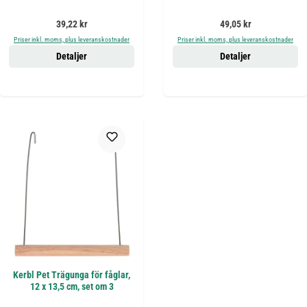
Ordinarie pris:
Ordinarie pris:
39,22 kr
49,05 kr
Priser inkl. moms, plus leveranskostnader
Priser inkl. moms, plus leveranskostnader
Detaljer
Detaljer
Kerbl Pet Trägunga för fåglar,
12 x 13,5 cm, set om 3