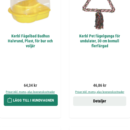
Kerbl Fågelbad Badhus
Kerbl Pet fågelgunga för
Halvrund, Plast, för bur och
undulater, 30 cm bomull
voljär
flerfärgad
Ordinarie pris:
Ordinarie pris:
64,34 kr
46,86 kr
Priser inkl. moms, plus leveranskostnader
Priser inkl. moms, plus leveranskostnader
LÄGG TILL I KUNDVAGNEN
Detaljer