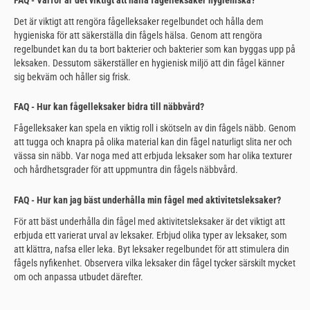
FAQ - Varför är det viktigt att hålla fågelleksaker hygieniska?
Det är viktigt att rengöra fågelleksaker regelbundet och hålla dem
hygieniska för att säkerställa din fågels hälsa. Genom att rengöra
regelbundet kan du ta bort bakterier och bakterier som kan byggas upp på
leksaken. Dessutom säkerställer en hygienisk miljö att din fågel känner
sig bekväm och håller sig frisk.
FAQ - Hur kan fågelleksaker bidra till näbbvård?
Fågelleksaker kan spela en viktig roll i skötseln av din fågels näbb. Genom
att tugga och knapra på olika material kan din fågel naturligt slita ner och
vässa sin näbb. Var noga med att erbjuda leksaker som har olika texturer
och hårdhetsgrader för att uppmuntra din fågels näbbvård.
FAQ - Hur kan jag bäst underhålla min fågel med aktivitetsleksaker?
För att bäst underhålla din fågel med aktivitetsleksaker är det viktigt att
erbjuda ett varierat urval av leksaker. Erbjud olika typer av leksaker, som
att klättra, nafsa eller leka. Byt leksaker regelbundet för att stimulera din
fågels nyfikenhet. Observera vilka leksaker din fågel tycker särskilt mycket
om och anpassa utbudet därefter.