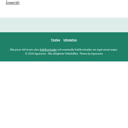
Ångerrätt
Företag
Information
Alla priser inkl moms plus
fraktkostnader
och eventuella fraktkostnader, om inget annat anges.
© 2026 Agrarzone - Alla rättigheter förbehållna. Theme by Agrarzone