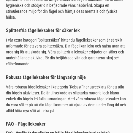
hygieniska och stödjer din befjädrade väns näbbvård. Skapa en
stimulerande miljö för din fågel och främja dess mentala och fysiska
hälsa.
Splitterfria fågelleksaker för säker lek
I vår extra kategori "Splittersäker" hittar du fågelleksaker som är särskilt
utformade för att vara splittersäkra. Din fågel kan leka och nafsa utan att
oroa sig för att skada sig. Våra splitterfria leksaker erbjuder en säker och
underhållande aktivitet för din befjädrade vän och garanterar skoj och
välbefinnande.
Robusta fågelleksaker för långvarigt nöje
Våra robusta fågelleksaker i kategorin "Robust" har utvecklats för att tåla
din fågels aktiviteter. De är tillverkade av slitstarka material och klarar
enkelt din fågels lekfulla utmaningar. Med våra robusta fågelleksaker kan
du vara säker på att din fågel kommer att njuta av dem under lång tid och
alltid hitta nya sätt att leka på.
FAQ - Fågelleksaker