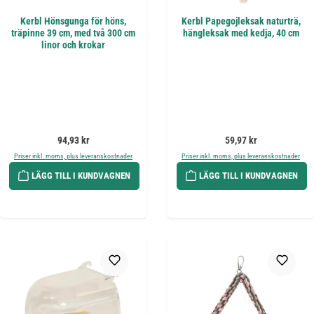
Kerbl Hönsgunga för höns,
Kerbl Papegojleksak naturträ,
träpinne 39 cm, med två 300 cm
hängleksak med kedja, 40 cm
linor och krokar
Ordinarie pris:
Ordinarie pris:
94,93 kr
59,97 kr
Priser inkl. moms, plus leveranskostnader
Priser inkl. moms, plus leveranskostnader
LÄGG TILL I KUNDVAGNEN
LÄGG TILL I KUNDVAGNEN