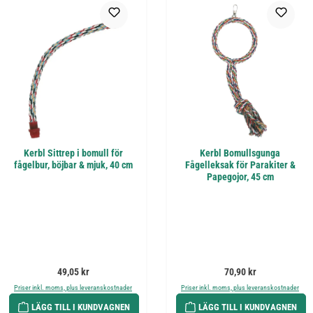
Kerbl Sittrep i bomull för
Kerbl Bomullsgunga
fågelbur, böjbar & mjuk, 40 cm
Fågelleksak för Parakiter &
Papegojor, 45 cm
Ordinarie pris:
Ordinarie pris:
49,05 kr
70,90 kr
Priser inkl. moms, plus leveranskostnader
Priser inkl. moms, plus leveranskostnader
LÄGG TILL I KUNDVAGNEN
LÄGG TILL I KUNDVAGNEN