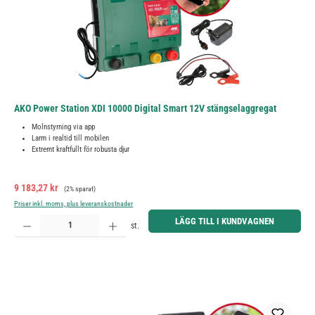
AKO Power Station XDI 10000 Digital Smart 12V stängselaggregat
Molnstyrning via app
Larm i realtid till mobilen
Extremt kraftfullt för robusta djur
Försäljningspris:
Ordinarie pris:
9 183,27 kr
(2% sparat)
Priser inkl. moms, plus leveranskostnader
Produktkvantitet: Ange önskat belopp eller använd knapparna för att öka eller minska kvantiteten.
LÄGG TILL I KUNDVAGNEN
st.