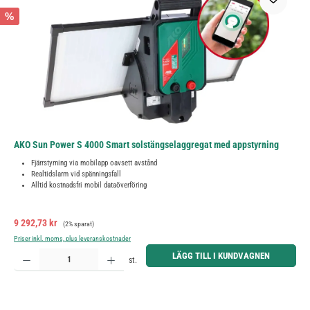
%
AKO Sun Power S 4000 Smart solstängselaggregat med appstyrning
Fjärrstyrning via mobilapp oavsett avstånd
Realtidslarm vid spänningsfall
Alltid kostnadsfri mobil dataöverföring
Försäljningspris:
Ordinarie pris:
9 292,73 kr
(2% sparat)
Priser inkl. moms, plus leveranskostnader
Produktkvantitet: Ange önskat belopp eller använd knapparna för att öka eller minska kvantiteten.
LÄGG TILL I KUNDVAGNEN
st.