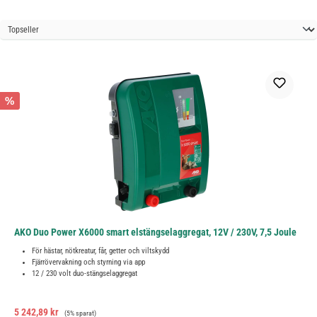
%
AKO Duo Power X6000 smart elstängselaggregat, 12V / 230V, 7,5 Joule
För hästar, nötkreatur, får, getter och viltskydd
Fjärrövervakning och styrning via app
12 / 230 volt duo-stängselaggregat
Försäljningspris:
Ordinarie pris:
5 242,89 kr
(5% sparat)