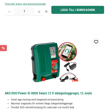
Priser inkl. moms, plus leveranskostnader
Produktkvantitet: Ange önskat belopp eller använd knapparna för att öka eller minska kvantiteten.
LÄGG TILL I KUNDVAGNEN
st.
%
AKO DUO Power Xi 8000 Smart 12 V stängselaggregat, 12 Joule
Smart app-styrning med integrerad molnanslutning
Maximal slagstyrka för extremt långa stängselanläggningar
Flexibel DUO-strömförsörjning för stationärt och mobilt bruk