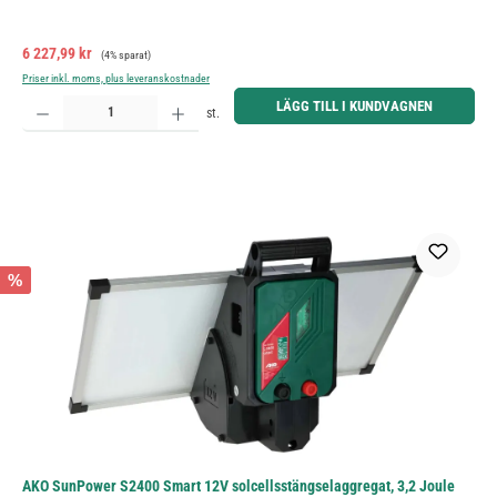
Försäljningspris:
Ordinarie pris:
6 227,99 kr
(4% sparat)
Priser inkl. moms, plus leveranskostnader
Produktkvantitet: Ange önskat belopp eller använd knapparna för att öka eller minska kvantiteten.
LÄGG TILL I KUNDVAGNEN
st.
%
AKO SunPower S2400 Smart 12V solcellsstängselaggregat, 3,2 Joule