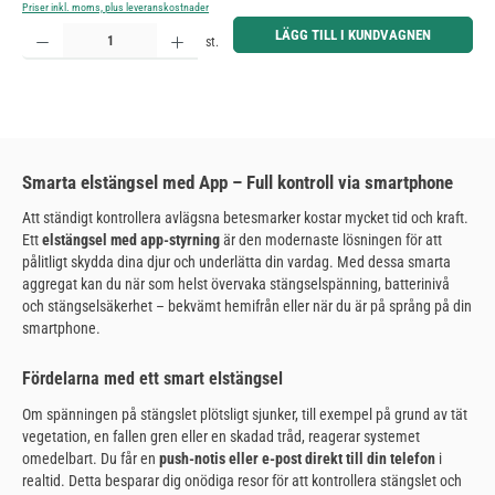
Priser inkl. moms, plus leveranskostnader
Produktkvantitet: Ange önskat belopp eller använd knapparna för att öka eller minska kvantiteten.
LÄGG TILL I KUNDVAGNEN
st.
Smarta elstängsel med App – Full kontroll via smartphone
Att ständigt kontrollera avlägsna betesmarker kostar mycket tid och kraft.
Ett
elstängsel med app-styrning
är den modernaste lösningen för att
pålitligt skydda dina djur och underlätta din vardag. Med dessa smarta
aggregat kan du när som helst övervaka stängselspänning, batterinivå
och stängselsäkerhet – bekvämt hemifrån eller när du är på språng på din
smartphone.
Fördelarna med ett smart elstängsel
Om spänningen på stängslet plötsligt sjunker, till exempel på grund av tät
vegetation, en fallen gren eller en skadad tråd, reagerar systemet
omedelbart. Du får en
push-notis eller e-post direkt till din telefon
i
realtid. Detta besparar dig onödiga resor för att kontrollera stängslet och