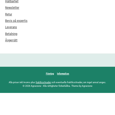
Hållbarhet
Newsletter
Retur
Bevis på expertis
Leverans
Betalning
Ångerrätt
Företag
Information
Alla priser inkl moms plus
fraktkostnader
och eventuella fraktkostnader, om inget annat anges.
© 2026 Agrarzone - Alla rättigheter förbehållna. Theme by Agrarzone