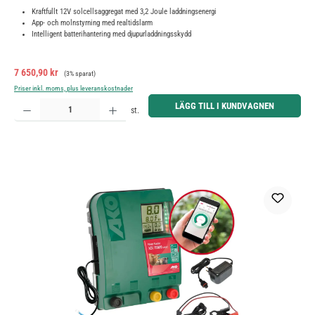
Kraftfullt 12V solcellsaggregat med 3,2 Joule laddningsenergi
App- och molnstyrning med realtidslarm
Intelligent batterihantering med djupurladdningsskydd
Försäljningspris:
Ordinarie pris:
7 650,90 kr
(3% sparat)
Priser inkl. moms, plus leveranskostnader
Produktkvantitet: Ange önskat belopp eller använd knapparna för att öka eller minska kvantiteten.
LÄGG TILL I KUNDVAGNEN
st.