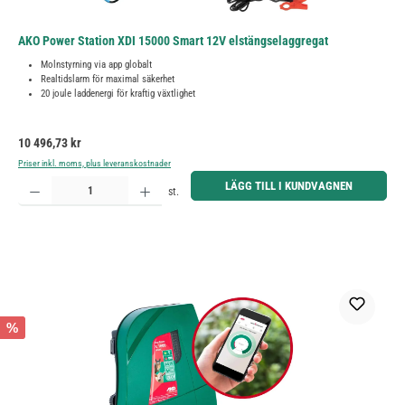
AKO Power Station XDI 15000 Smart 12V elstängselaggregat
Molnstyrning via app globalt
Realtidslarm för maximal säkerhet
20 joule laddenergi för kraftig växtlighet
Ordinarie pris:
10 496,73 kr
Priser inkl. moms, plus leveranskostnader
Produktkvantitet: Ange önskat belopp eller använd knapparna för att öka eller minska kvantiteten.
LÄGG TILL I KUNDVAGNEN
st.
%