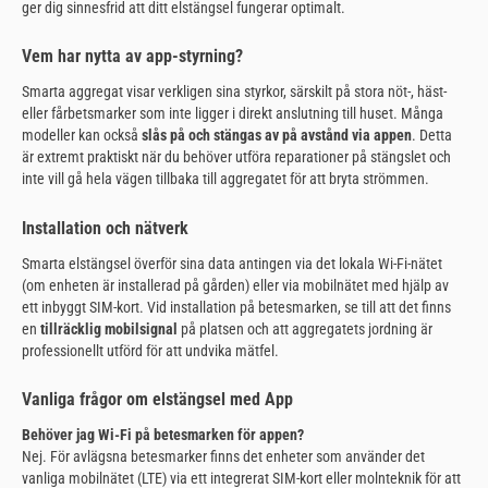
ger dig sinnesfrid att ditt elstängsel fungerar optimalt.
Vem har nytta av app-styrning?
Smarta aggregat visar verkligen sina styrkor, särskilt på stora nöt-, häst-
eller fårbetsmarker som inte ligger i direkt anslutning till huset. Många
modeller kan också
slås på och stängas av på avstånd via appen
. Detta
är extremt praktiskt när du behöver utföra reparationer på stängslet och
inte vill gå hela vägen tillbaka till aggregatet för att bryta strömmen.
Installation och nätverk
Smarta elstängsel överför sina data antingen via det lokala Wi-Fi-nätet
(om enheten är installerad på gården) eller via mobilnätet med hjälp av
ett inbyggt SIM-kort. Vid installation på betesmarken, se till att det finns
en
tillräcklig mobilsignal
på platsen och att aggregatets jordning är
professionellt utförd för att undvika mätfel.
Vanliga frågor om elstängsel med App
Behöver jag Wi-Fi på betesmarken för appen?
Nej. För avlägsna betesmarker finns det enheter som använder det
vanliga mobilnätet (LTE) via ett integrerat SIM-kort eller molnteknik för att