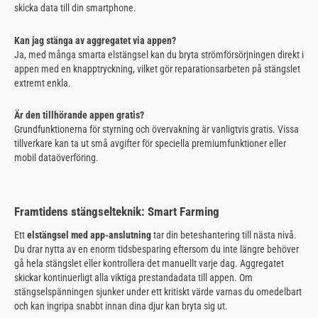
skicka data till din smartphone.
Kan jag stänga av aggregatet via appen?
Ja, med många smarta elstängsel kan du bryta strömförsörjningen direkt i
appen med en knapptryckning, vilket gör reparationsarbeten på stängslet
extremt enkla.
Är den tillhörande appen gratis?
Grundfunktionerna för styrning och övervakning är vanligtvis gratis. Vissa
tillverkare kan ta ut små avgifter för speciella premiumfunktioner eller
mobil dataöverföring.
Framtidens stängselteknik: Smart Farming
Ett
elstängsel med app-anslutning
tar din beteshantering till nästa nivå.
Du drar nytta av en enorm tidsbesparing eftersom du inte längre behöver
gå hela stängslet eller kontrollera det manuellt varje dag. Aggregatet
skickar kontinuerligt alla viktiga prestandadata till appen. Om
stängselspänningen sjunker under ett kritiskt värde varnas du omedelbart
och kan ingripa snabbt innan dina djur kan bryta sig ut.