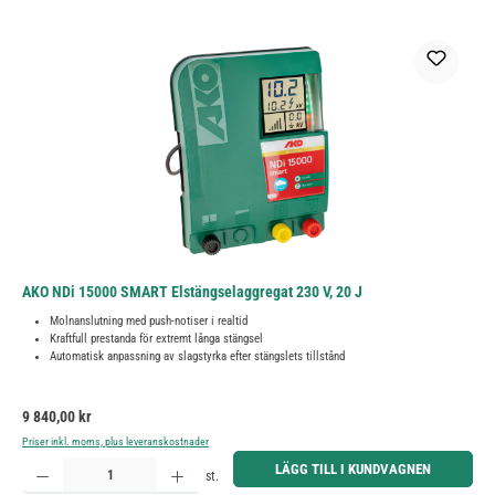
AKO NDi 15000 SMART Elstängselaggregat 230 V, 20 J
Molnanslutning med push-notiser i realtid
Kraftfull prestanda för extremt långa stängsel
Automatisk anpassning av slagstyrka efter stängslets tillstånd
Ordinarie pris:
9 840,00 kr
Priser inkl. moms, plus leveranskostnader
Produktkvantitet: Ange önskat belopp eller använd knapparna för att öka eller minska kvantiteten.
LÄGG TILL I KUNDVAGNEN
st.