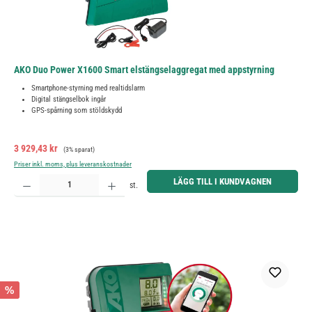
AKO Duo Power X1600 Smart elstängselaggregat med appstyrning
Smartphone-styrning med realtidslarm
Digital stängselbok ingår
GPS-spårning som stöldskydd
Försäljningspris:
Ordinarie pris:
3 929,43 kr
(3% sparat)
Priser inkl. moms, plus leveranskostnader
Produktkvantitet: Ange önskat belopp eller använd knapparna för att öka eller minska kvantiteten.
LÄGG TILL I KUNDVAGNEN
st.
%