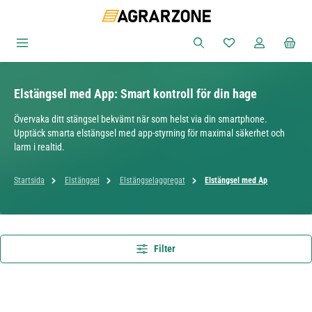
Hoppa till huvudinnehåll
Du har 0 objekt i ön
Elstängsel med App: Smart kontroll för din hage
Övervaka ditt stängsel bekvämt när som helst via din smartphone.
Upptäck smarta elstängsel med app-styrning för maximal säkerhet och
larm i realtid.
Startsida
Elstängsel
Elstängselaggregat
Elstängsel med Ap
Filter