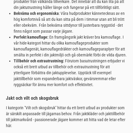
produkter från välkända tillverkare. Det innebär att du kan lita på att
din jaktutrustning håller länge och fungerar på ett tillförlitligt sätt.
Bekväma och ergonomiska
: Våra hudprodukter kännetecknas av en
hög komfortnivå så att du kan sitta på dem i timmar utan att bli trött
eller obekväm. Från bekväma sittdynor till justerbara ryggstöd - det
finns något som passar varje jägare.
Perfekt kamouflage:
En framgångsrik jakt kräver bra kamouflage. I
vår hide-kategori hittar du olika kamouflageprodukter som
kamouflagenät, kamouflagedräkter och kamouflageparaplyer för att
smälta in perfekt i din jaktmiljö och gå obemärkt förbi de vilda djuren.
Tillbehör och extrautrustning:
Förutom basutrustningen erbjuder vi
också ett brett utbud av tillbehör och extrautrustning för att
ytterligare förbättra din jaktupplevelse. Upptäck till exempel
jakttillbehör som expanderbara jaktväskor, gevärsremmar eller
ryggsäckar för ännu mer komfort och effektivitet.
Jakt och vilt och skogsbruk
I kategorin "Vilt och skogsbruk" hittar du ett brett utbud av produkter som
är särskilt anpassade till jägarnas behov. Från jaktkläder och jakttillbehör
till jaktmarkvård - passionerade jägare kommer att hitta vad de letar efter
här.