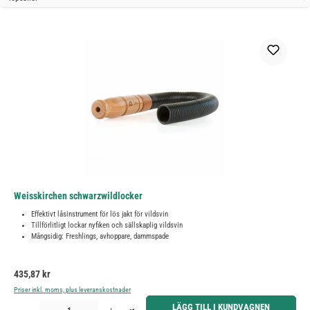
Weisskirchen schwarzwildlocker
Effektivt låsinstrument för lös jakt för vildsvin
Tillförlitligt lockar nyfiken och sällskaplig vildsvin
Mångsidig: Freshlings, avhoppare, dammspade
Ordinarie pris:
435,87 kr
Priser inkl. moms, plus leveranskostnader
Produktkvantitet: Ange önskat belopp eller använd knapparna för att öka eller minska kvantiteten.
LÄGG TILL I KUNDVAGNEN