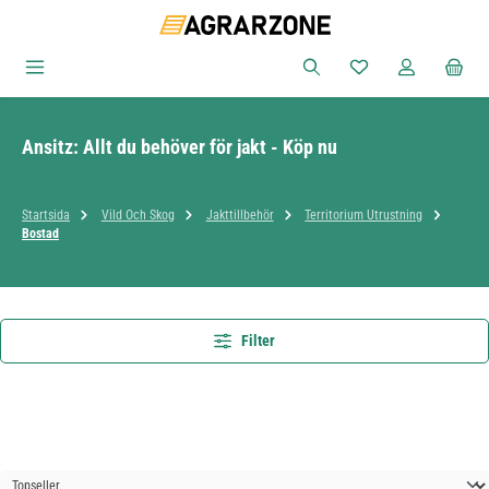
Hoppa till huvudinnehåll
Du har 0 objekt i ön
Ansitz: Allt du behöver för jakt - Köp nu
Startsida
Vild Och Skog
Jakttillbehör
Territorium Utrustning
Bostad
Filter