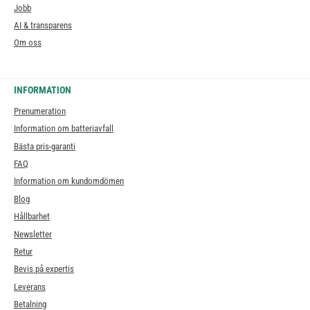
Jobb
AI & transparens
Om oss
INFORMATION
Prenumeration
Information om batteriavfall
Bästa pris-garanti
FAQ
Information om kundomdömen
Blog
Hållbarhet
Newsletter
Retur
Bevis på expertis
Leverans
Betalning