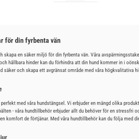
r för din fyrbenta vän
skapa en säker miljö för din fyrbenta vän. Våra avspärrningsstaket ä
och hållbara hinder kan du förhindra att din hund kommer in i oönsk
und säker och skapa ett avgränsat område med våra högkvalitativa hi
e
perfekt med våra hundstängsel. Vi erbjuder en mängd olika produkte
älten - våra hundtillbehör erbjuder allt du behöver för en stressfri o
n komfort de förtjänar. Med våra hundtillbehör kan du följa med din
djur