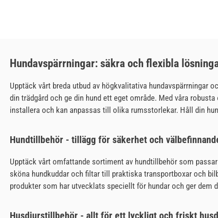
Hundavspärrningar: säkra och flexibla lösninga
Upptäck vårt breda utbud av högkvalitativa hundavspärrningar och 
din trädgård och ge din hund ett eget område. Med våra robusta 
installera och kan anpassas till olika rumsstorlekar. Håll din h
Hundtillbehör - tillägg för säkerhet och välbefinnand
Upptäck vårt omfattande sortiment av hundtillbehör som passar 
sköna hundkuddar och filtar till praktiska transportboxar och bilb
produkter som har utvecklats speciellt för hundar och ger dem de
Husdjurstillbehör - allt för ett lyckligt och friskt hus