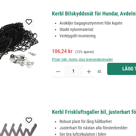
Kerbl Bilskyddsnät för Hundar, Avde
Avskiljer bagageutrymmet från kupén
Starkt nylonmaterial
Verktygsfri montering
Försäljningspris:
Ordinarie pris:
106,24 kr
(12% sparat)
Priser inkl. moms, plus leveranskostnader
Produktkvantitet: Ange önskat belopp eller använd 
LÄGG 
st.
Kerbl Friskluftsgaller bil, justerbart f
Robust plast för lång hållbarhet
Justerbart för nästan alla fönsterbredder
Ger bra luftcirkulation i bilen