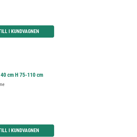
knapparna för att öka eller minska kvantiteten.
TILL I KUNDVAGNEN
-140 cm H 75-110 cm
mme
knapparna för att öka eller minska kvantiteten.
TILL I KUNDVAGNEN