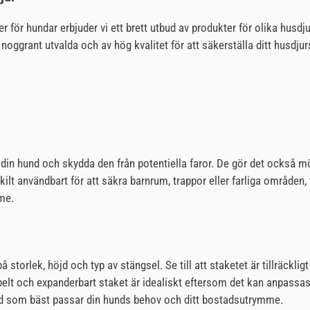
er för hundar erbjuder vi ett brett utbud av produkter för olika husd
 är noggrant utvalda och av hög kvalitet för att säkerställa ditt hus
 din hund och skydda den från potentiella faror. De gör det också mö
kilt användbart för att säkra barnrum, trappor eller farliga områden
me.
storlek, höjd och typ av stängsel. Se till att staketet är tillräckligt
exibelt och expanderbart staket är idealiskt eftersom det kan anpassa
grind som bäst passar din hunds behov och ditt bostadsutrymme.