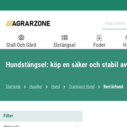
pa till huvudinnehåll
Hoppa till sökning
Hoppa till huvudnavigering
Stall Och Gård
Elstängsel
Foder
H
Hundstängsel: köp en säker och stabil a
Startsida
Husdjur
Hund
Transport Hund
Barriärhund
Filter