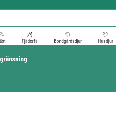
äst
Fjäderfä
Bondgårdsdjur
Husdjur
vgränsning