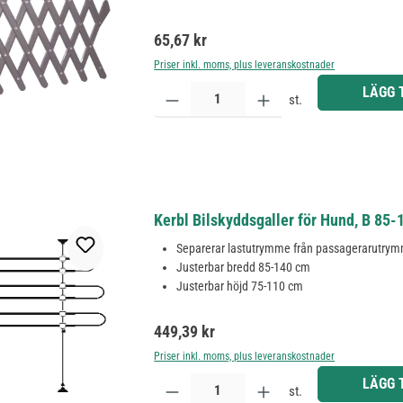
Ordinarie pris:
65,67 kr
Priser inkl. moms, plus leveranskostnader
Produktkvantitet: Ange önskat belopp eller använd 
LÄGG 
st.
Kerbl Bilskyddsgaller för Hund, B 85
Separerar lastutrymme från passagerarutry
Justerbar bredd 85-140 cm
Justerbar höjd 75-110 cm
Ordinarie pris:
449,39 kr
Priser inkl. moms, plus leveranskostnader
Produktkvantitet: Ange önskat belopp eller använd 
LÄGG 
st.