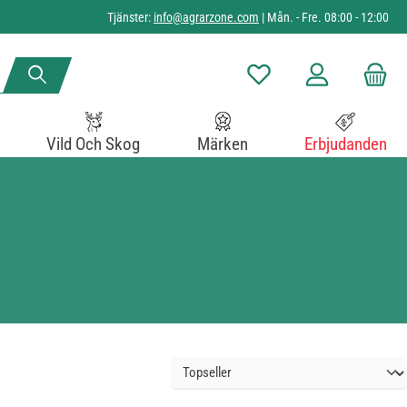
Tjänster:
info@agrarzone.com
| Mån. - Fre. 08:00 - 12:00
Du har 0 objekt i önskelista
Vild Och Skog
Märken
Erbjudanden