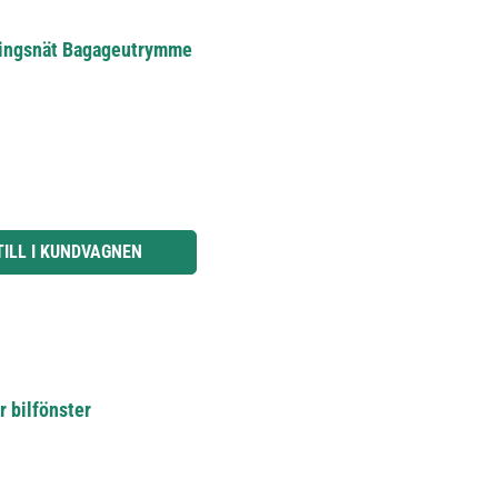
lningsnät Bagageutrymme
knapparna för att öka eller minska kvantiteten.
TILL I KUNDVAGNEN
ör bilfönster