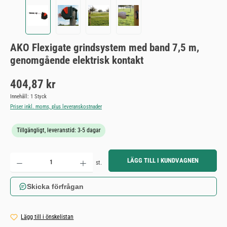
AKO Flexigate grindsystem med band 7,5 m,
genomgående elektrisk kontakt
Ordinarie pris:
404,87 kr
Innehåll:
1 Styck
Priser inkl. moms, plus leveranskostnader
Tillgängligt, leveranstid: 3-5 dagar
Produktkvantitet: Ange önskat belopp eller använd knapparna för att öka eller minska kvantiteten.
LÄGG TILL I KUNDVAGNEN
st.
Skicka förfrågan
Lägg till i önskelistan