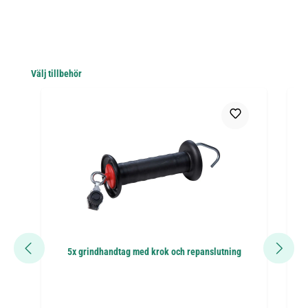
Hoppa över produktgalleri
Välj tillbehör
5x grindhandtag med krok och repanslutning
AK