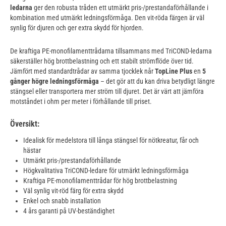
ledarna
ger den robusta tråden ett utmärkt pris-/prestandaförhållande i
kombination med utmärkt ledningsförmåga. Den vit-röda färgen är väl
synlig för djuren och ger extra skydd för hjorden.
De kraftiga PE-monofilamenttrådarna tillsammans med TriCOND-ledarna
säkerställer hög brottbelastning och ett stabilt strömflöde över tid.
Jämfört med standardtrådar av samma tjocklek når
TopLine Plus
en
5
gånger högre ledningsförmåga
– det gör att du kan driva betydligt längre
stängsel eller transportera mer ström till djuret. Det är värt att jämföra
motståndet i ohm per meter i förhållande till priset.
Översikt:
Idealisk för medelstora till långa stängsel för nötkreatur, får och
hästar
Utmärkt pris-/prestandaförhållande
Högkvalitativa TriCOND-ledare för utmärkt ledningsförmåga
Kraftiga PE-monofilamenttrådar för hög brottbelastning
Väl synlig vit-röd färg för extra skydd
Enkel och snabb installation
4 års garanti på UV-beständighet