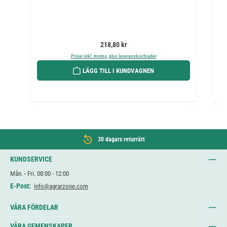
Ordinarie pris:
218,80 kr
Priser inkl. moms, plus leveranskostnader
LÄGG TILL I KUNDVAGNEN
30 dagars returrätt
KUNDSERVICE
Mån. - Fri. 08:00 - 12:00
E-Post:
info@agrarzone.com
VÅRA FÖRDELAR
VÅRA GEMENSKAPER