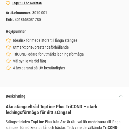
Lägg till i önskelistan
Artikelnummer:
3010-001
EAN:
4018653031780
Höjdpunkter
Idealisk för medelstora till långa stängsel
Utmärkt pris-/prestandaförhållande
TriCOND-ledare för utmärkt ledningsförmåga
Väl synlig vit-röd färg
4 års garanti på UV-beständighet
Beskrivning
Ako stängseltråd TopLine Plus TriCOND – stark
ledningsförmåga för ditt stängsel
Stängseltråden
TopLine Plus
från Ako är rätt val för medelstora till långa
stängsel för nötkreatur, får och hästar. Tack vare de välkända
TriCOND-