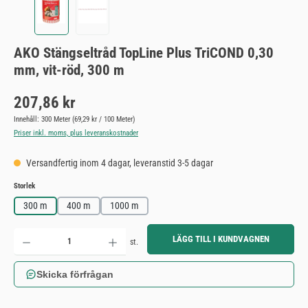
AKO Stängseltråd TopLine Plus TriCOND 0,30
mm, vit-röd, 300 m
Ordinarie pris:
207,86 kr
Innehåll:
300 Meter
(69,29 kr / 100 Meter)
Priser inkl. moms, plus leveranskostnader
Versandfertig inom 4 dagar, leveranstid 3-5 dagar
Välj
Storlek
300 m
400 m
1000 m
Produktkvantitet: Ange önskat belopp eller använd knapparna för att öka eller minska kvantiteten.
LÄGG TILL I KUNDVAGNEN
st.
Skicka förfrågan