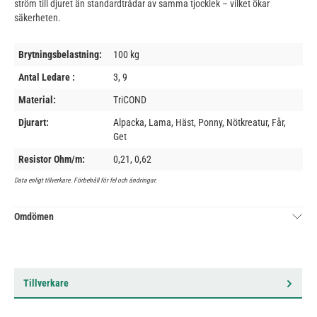
ström till djuret än standardtrådar av samma tjocklek – vilket ökar
säkerheten.
Brytningsbelastning:
100 kg
Antal Ledare :
3, 9
Material:
TriCOND
Djurart:
Alpacka, Lama, Häst, Ponny, Nötkreatur, Får,
Get
Resistor Ohm/m:
0,21, 0,62
Data enligt tillverkare. Förbehåll för fel och ändringar.
Omdömen
Tillverkare