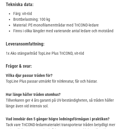
Tekniska data:
Färg: vit-röd
Brottbelastning: 100 kg
Material: PE-monofilamenttrådar med TriCOND-ledare
Finns i olika längder med varierande antal ledare och motstånd
Leveransomfattning:
1x Ako stängseltråd TopLine Plus TriCOND, vit-röd
Frågor & svar:
Vilka djur passar tråden för?
TopLine Plus passar utmärkt för nötkreatur, får och hästar.
Hur länge håller tråden utomhus?
Tillverkaren ger 4 års garanti på UV-beständigheten, så tråden håller
länge även vid intensiv sol.
Vad innebär den 5 gånger högre ledningsförmågan i praktiken?
Tack vare TriCOND-ledarmaterialet transporterar tråden betydligt mer