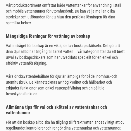
Vårt produktsortiment omfattar både vattentankar för användning i stall
och mobila vattentunnor för utomhusbruk. Du kan välja mellan olika
storlekar och utföranden för att hitta den perfekta lösningen för dina
specifika behov.
Mångsidiga lösningar för vattning av boskap
Vattentråget för boskap är en viktig del av boskapsskötseln. Det gör att
dina djur alltid har tillgång till färskt vatten. I vår kategori hittar du ett brett
urval av boskapsdrickare som har utvecklats speciellt för en enkel och
effektiv vattenförsörjning.
Våra dricksvattenbehållare för djur är lämpliga för både inomhus- och
utomhusbruk. De kännetecknas av hög kvalitet och hållbarhet och
erbjuder funktioner som enkel vattenpåfyllning och en pålitlig
frostskyddsfunktion.
Allmänna tips för val och skötsel av vattentankar och
vattentunnor
För att din boskap alltid ska ha tillgång till färskt vatten är det viktigt att du
regelbundet kontrollerar och rengör dina vattentankar och vattentunnor.