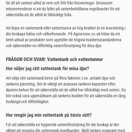
Se till att vattnet alltid är rent och fritt från föroreningar. Dessutom
rekommenderar vi att du fyller på vattenbehållarna regelbundet för att
säkerställa att de alltid är tillräckligt fulla.
Att köpa en vattentank eller vattentunna av hög kvalitet är en investering i
din boskaps hälsa och välbefinnande. På Agrarzone.co.uk hittar du ett
brett utbud av produkter som uppfyller de högsta kvalitetsstandarderna
och säkerställer en tillförlitlig vattenförsörjning för dina djur.
FRÅGOR OCH SVAR: Vattentank och vattentunnor
Hur väljer jag rätt vattentank för mina djur?
Att välja rätt vattentank beror på flera faktorer, t.ex. antalet djur och
tankens placering. Det är viktigt att anpassa tankens kapacitet efter
djurens behov för att säkerställa att de alltid har tillräckligt med vatten. Du
bör också vara uppmärksam på tankens kvalitet för att säkerställa en lång
livslängd och tillförlitlighet.
Hur rengör jag min vattentank på bästa sätt?
För att säkerställa en hygienisk vattenförsörjning för din boskap är det
viktigt att rengöra din vattentank regelbundet. Skölj tanken noggrant med