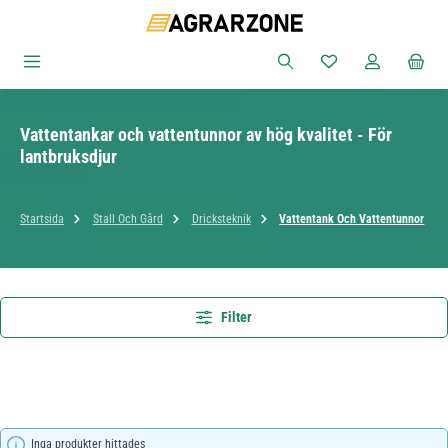
Hoppa till huvudinnehåll
Du har 0 objekt i ön
Vattentankar och vattentunnor av hög kvalitet - För
lantbruksdjur
Startsida
Stall Och Gård
Dricksteknik
Vattentank Och Vattentunnor
Filter
Inga produkter hittades