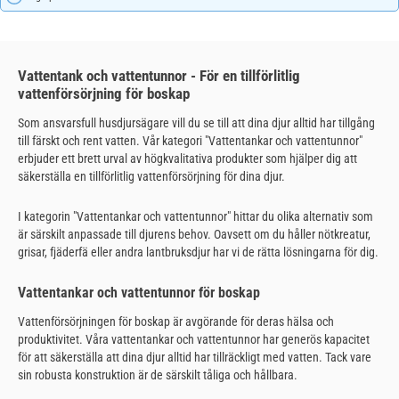
Vattentank och vattentunnor - För en tillförlitlig
vattenförsörjning för boskap
Som ansvarsfull husdjursägare vill du se till att dina djur alltid har tillgång
till färskt och rent vatten. Vår kategori "Vattentankar och vattentunnor"
erbjuder ett brett urval av högkvalitativa produkter som hjälper dig att
säkerställa en tillförlitlig vattenförsörjning för dina djur.
I kategorin "Vattentankar och vattentunnor" hittar du olika alternativ som
är särskilt anpassade till djurens behov. Oavsett om du håller nötkreatur,
grisar, fjäderfä eller andra lantbruksdjur har vi de rätta lösningarna för dig.
Vattentankar och vattentunnor för boskap
Vattenförsörjningen för boskap är avgörande för deras hälsa och
produktivitet. Våra vattentankar och vattentunnor har generös kapacitet
för att säkerställa att dina djur alltid har tillräckligt med vatten. Tack vare
sin robusta konstruktion är de särskilt tåliga och hållbara.