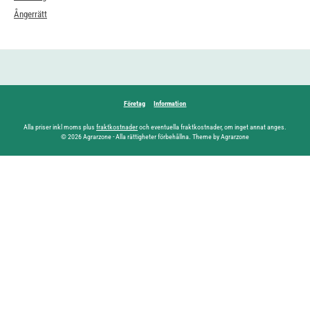
Ångerrätt
Företag
Information
Alla priser inkl moms plus
fraktkostnader
och eventuella fraktkostnader, om inget annat anges.
© 2026 Agrarzone - Alla rättigheter förbehållna. Theme by Agrarzone