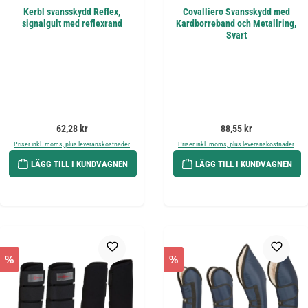
Kerbl svansskydd Reflex,
Covalliero Svansskydd med
signalgult med reflexrand
Kardborreband och Metallring,
Svart
Ordinarie pris:
Ordinarie pris:
62,28 kr
88,55 kr
Priser inkl. moms, plus leveranskostnader
Priser inkl. moms, plus leveranskostnader
LÄGG TILL I KUNDVAGNEN
LÄGG TILL I KUNDVAGNEN
%
%