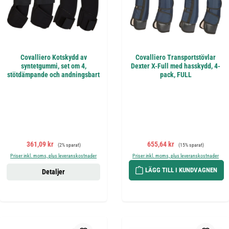
Covalliero Kotskydd av
Covalliero Transportstövlar
syntetgummi, set om 4,
Dexter X-Full med hasskydd, 4-
stötdämpande och andningsbart
pack, FULL
Försäljningspris:
Ordinarie pris:
Försäljningspris:
Ordinarie pris:
361,09 kr
655,64 kr
(2% sparat)
(15% sparat)
Priser inkl. moms, plus leveranskostnader
Priser inkl. moms, plus leveranskostnader
LÄGG TILL I KUNDVAGNEN
Detaljer