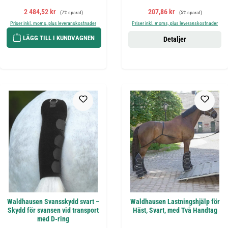
Försäljningspris:
Ordinarie pris:
Försäljningspris:
Ordinarie pris:
2 484,52 kr
207,86 kr
(7% sparat)
(5% sparat)
Priser inkl. moms, plus leveranskostnader
Priser inkl. moms, plus leveranskostnader
LÄGG TILL I KUNDVAGNEN
Detaljer
Waldhausen Svansskydd svart –
Waldhausen Lastningshjälp för
Skydd för svansen vid transport
Häst, Svart, med Två Handtag
med D-ring