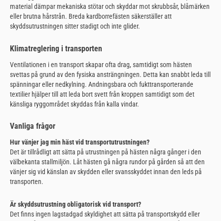
material dämpar mekaniska stötar och skyddar mot skrubbsår, blåmärken
eller brutna hårstrån. Breda kardborrefästen säkerställer att
skyddsutrustningen sitter stadigt och inte glider.
Klimatreglering i transporten
Ventilationen i en transport skapar ofta drag, samtidigt som hästen
svettas på grund av den fysiska ansträngningen. Detta kan snabbt leda till
spänningar eller nedkylning. Andningsbara och fukttransporterande
textilier hjälper till att leda bort svett från kroppen samtidigt som det
känsliga ryggområdet skyddas från kalla vindar.
Vanliga frågor
Hur vänjer jag min häst vid transportutrustningen?
Det är tillrådligt att sätta på utrustningen på hästen några gånger i den
välbekanta stallmiljön. Låt hästen gå några rundor på gården så att den
vänjer sig vid känslan av skydden eller svansskyddet innan den leds på
transporten.
Är skyddsutrustning obligatorisk vid transport?
Det finns ingen lagstadgad skyldighet att sätta på transportskydd eller