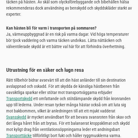
täcken på hästen. Av skäl som olycksförebyggande och bibehållen hälsa
rekommenderas dock användning av benskydd och skyddskläder starkt av
experter.
Kan hästen bli för varm i transporten på sommaren?
Ja, värmeuppbyggnad är en risk på varma dagar. Vid höga temperaturer
bör tjock vaddering och varma täcken undvikas. Lätta nättäcken och
välventilerade skydd är ett bättre val här för att förhindra överhettning.
Utrustning för en säker och lugn resa
Rätt tillbehör bidrar avsevärt till att din häst anländer till sin destination
avslappnad och oskadd. För att skydda de känsliga hästbenen från
oavsiktliga sparkar eller stötar mot transportväggarna erbjuder
Transportskydd
ett omfattande och stötdämpande skydd från kronranden
upp till lederna. Under resan tycker många hästar också om att luta sig
mot bakbommen, vilket är anledningen till att ett mjukt vadderat
Svansskydd
är mycket användbart för att bevara svansroten från skav och
det långa håret från att brytas. För ett balanserat kroppsklimat och skydd
mot kyligt drag från ventilationsöppningarna leder ett andningsbart
Transporttäcke
tillförlitligt bort fukt och håller ryggmusklerna varma.