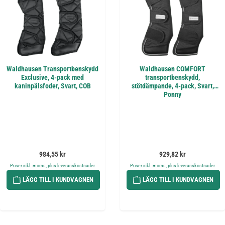
Waldhausen Transportbenskydd
Waldhausen COMFORT
Exclusive, 4-pack med
transportbenskydd,
kaninpälsfoder, Svart, COB
stötdämpande, 4-pack, Svart,
Ponny
Ordinarie pris:
Ordinarie pris:
984,55 kr
929,82 kr
Priser inkl. moms, plus leveranskostnader
Priser inkl. moms, plus leveranskostnader
LÄGG TILL I KUNDVAGNEN
LÄGG TILL I KUNDVAGNEN