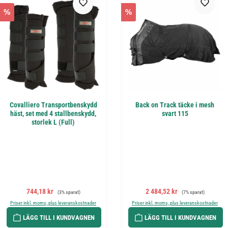
%
%
Covalliero Transportbenskydd
Back on Track täcke i mesh
häst, set med 4 stallbenskydd,
svart 115
storlek L (Full)
Försäljningspris:
Ordinarie pris:
Försäljningspris:
Ordinarie pris:
744,18 kr
2 484,52 kr
(3% sparat)
(7% sparat)
Priser inkl. moms, plus leveranskostnader
Priser inkl. moms, plus leveranskostnader
LÄGG TILL I KUNDVAGNEN
LÄGG TILL I KUNDVAGNEN