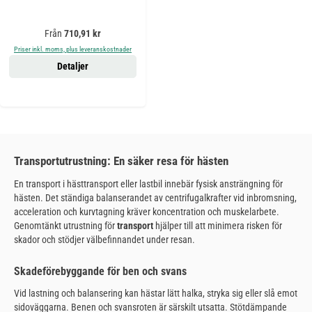
Ordinarie pris:
Från
710,91 kr
Priser inkl. moms, plus leveranskostnader
Detaljer
Transportutrustning: En säker resa för hästen
En transport i hästtransport eller lastbil innebär fysisk ansträngning för
hästen. Det ständiga balanserandet av centrifugalkrafter vid inbromsning,
acceleration och kurvtagning kräver koncentration och muskelarbete.
Genomtänkt utrustning för
transport
hjälper till att minimera risken för
skador och stödjer välbefinnandet under resan.
Skadeförebyggande för ben och svans
Vid lastning och balansering kan hästar lätt halka, stryka sig eller slå emot
sidoväggarna. Benen och svansroten är särskilt utsatta. Stötdämpande