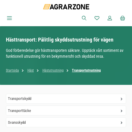
Hoppa till huvudinnehåll
Du har 0 objekt i ön
Hästtransport: Pålitlig skyddsutrustning för vägen
God förberedelse gör hästtransporten säkrare. Upptäck vårt sortiment av
funktionell utrustning för en bekymmersfri och skyddad resa.
Startsida
Häst
Hästutrustning
Transportutrustning
Transportskydd
Transporttäcke
Svansskydd