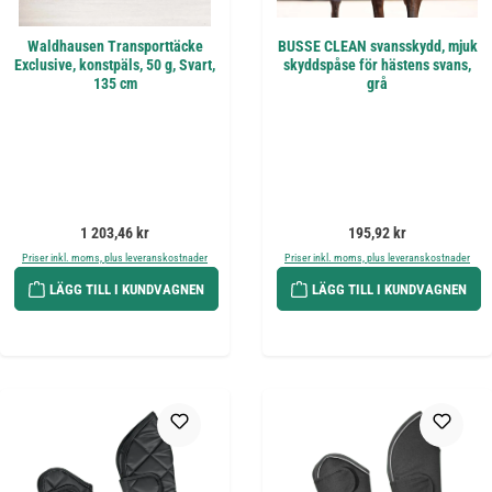
Waldhausen Transporttäcke
BUSSE CLEAN svansskydd, mjuk
Exclusive, konstpäls, 50 g, Svart,
skyddspåse för hästens svans,
135 cm
grå
Ordinarie pris:
Ordinarie pris:
1 203,46 kr
195,92 kr
Priser inkl. moms, plus leveranskostnader
Priser inkl. moms, plus leveranskostnader
LÄGG TILL I KUNDVAGNEN
LÄGG TILL I KUNDVAGNEN