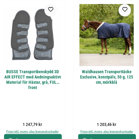
BUSSE Transportbenskydd 3D
Waldhausen Transporttäcke
AIR EFFECT med Andningsaktivt
Exclusive, konstpäls, 50 g, 125
Material för Hästar, grå, FULL
cm, mörkblå
front
Ordinarie pris:
Ordinarie pris:
1 247,79 kr
1 203,46 kr
Priser inkl. moms, plus leveranskostnader
Priser inkl. moms, plus leveranskostnader