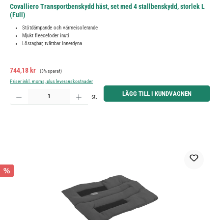
Covalliero Transportbenskydd häst, set med 4 stallbenskydd, storlek L
(Full)
Stötdämpande och värmeisolerande
Mjukt fleecefoder inuti
Löstagbar, tvättbar innerdyna
Försäljningspris:
Ordinarie pris:
744,18 kr
(3% sparat)
Priser inkl. moms, plus leveranskostnader
Produktkvantitet: Ange önskat belopp eller använd knapparna för att öka eller minska kvantiteten.
LÄGG TILL I KUNDVAGNEN
st.
%