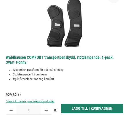
Waldhausen COMFORT transportbenskydd, stötdämpande, 4-pack,
Svart, Ponny
Anatomisk passform för optimal sittning
Stötdämpande 1,5 cm foam
Mjuk fleecefoder för hög komfort
Ordinarie pris:
929,82 kr
Priser inkl. moms, plus leveranskostnader
Produktkvantitet: Ange önskat belopp eller använd knapparna för att öka eller minska kvantiteten.
LÄGG TILL I KUNDVAGNEN
st.