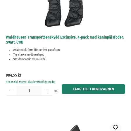
Waldhausen Transportbenskydd Exclusive, 4-pack med kaninpälsfoder,
Svart, COB
Anatomisk form för perfekt passform
Tre starka kardborreband
Stötdämpande skum inuti
Ordinarie pris:
984,55 kr
Priser inkl. moms, plus leveranskostnader
Produktkvantitet: Ange önskat belopp eller använd knapparna för att öka eller minska kvantiteten.
LÄGG TILL I KUNDVAGNEN
st.