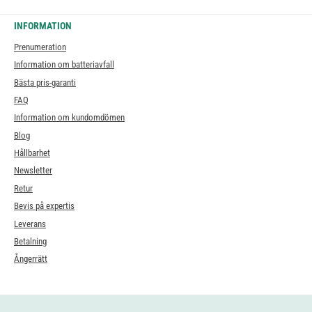
INFORMATION
Prenumeration
Information om batteriavfall
Bästa pris-garanti
FAQ
Information om kundomdömen
Blog
Hållbarhet
Newsletter
Retur
Bevis på expertis
Leverans
Betalning
Ångerrätt