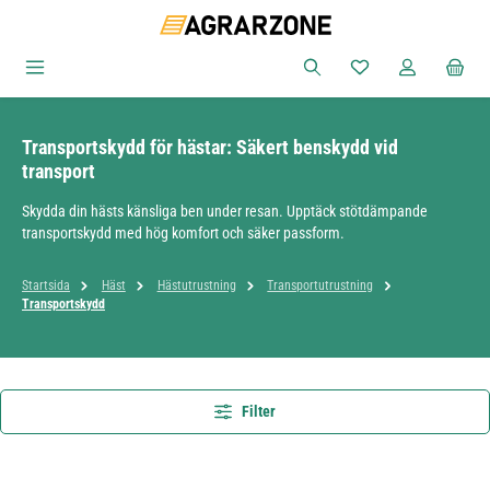
Hoppa till huvudinnehåll
Du har 0 objekt i ön
Transportskydd för hästar: Säkert benskydd vid
transport
Skydda din hästs känsliga ben under resan. Upptäck stötdämpande
transportskydd med hög komfort och säker passform.
Startsida
Häst
Hästutrustning
Transportutrustning
Transportskydd
Filter