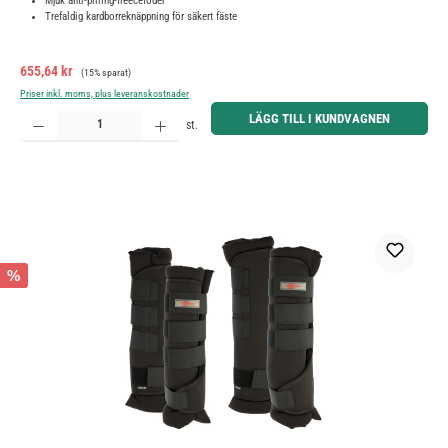
Mjuk anti-pilling-fleecefoder
Trefaldig kardborreknäppning för säkert fäste
Försäljningspris:
Ordinarie pris:
655,64 kr
(15% sparat)
Priser inkl. moms, plus leveranskostnader
Produktkvantitet: Ange önskat belopp eller använd knapparna för att öka eller minska kvantiteten.
LÄGG TILL I KUNDVAGNEN
st.
%