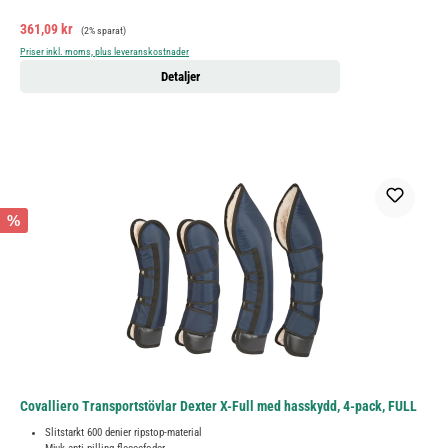
Försäljningspris:
Ordinarie pris:
361,09 kr
(2% sparat)
Priser inkl. moms, plus leveranskostnader
Detaljer
%
Covalliero Transportstövlar Dexter X-Full med hasskydd, 4-pack, FULL
Slitstarkt 600 denier ripstop-material