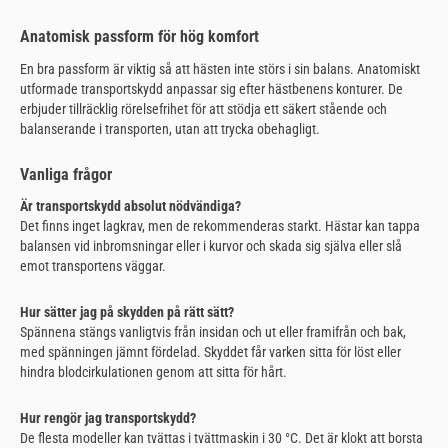
Anatomisk passform för hög komfort
En bra passform är viktig så att hästen inte störs i sin balans. Anatomiskt
utformade transportskydd anpassar sig efter hästbenens konturer. De
erbjuder tillräcklig rörelsefrihet för att stödja ett säkert stående och
balanserande i transporten, utan att trycka obehagligt.
Vanliga frågor
Är transportskydd absolut nödvändiga?
Det finns inget lagkrav, men de rekommenderas starkt. Hästar kan tappa
balansen vid inbromsningar eller i kurvor och skada sig själva eller slå
emot transportens väggar.
Hur sätter jag på skydden på rätt sätt?
Spännena stängs vanligtvis från insidan och ut eller framifrån och bak,
med spänningen jämnt fördelad. Skyddet får varken sitta för löst eller
hindra blodcirkulationen genom att sitta för hårt.
Hur rengör jag transportskydd?
De flesta modeller kan tvättas i tvättmaskin i 30 °C. Det är klokt att borsta