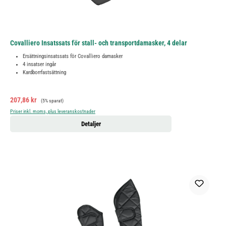
Covalliero Insatssats för stall- och transportdamasker, 4 delar
Ersättningsinsatssats för Covalliero damasker
4 insatser ingår
Kardborrfastsättning
Försäljningspris:
Ordinarie pris:
207,86 kr
(5% sparat)
Priser inkl. moms, plus leveranskostnader
Detaljer