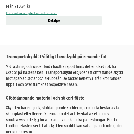
Ordinarie pris:
Från
710,91 kr
Priser inkl. moms, plus leveranskostnader
Detaljer
Transportskydd: Pålitligt benskydd på resande fot
Vid lastning och under färd i hästtransport finns det en ökad risk för
skador på hästens ben.
Transportskydd
erbjuder ett omfattande skydd
mot sparkar, stötar och skrubbsår. De täcker benet väl från kronranden
upp till och över framknät respektive hasen.
Stötdämpande material och säkert fäste
Skydden har en tjock, stötdämpande vaddering som ofta består av tät
skumplast eller fleece. Yttermaterialet är tillverkat av ett robust,
smutsavvisande tyg för att klara av mekaniska påfrestningar. Breda
kardborrefästen ser till att skydden snabbt kan sättas på och inte glider
ner under resan.