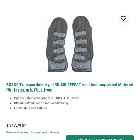
BUSSE Transportbenskydd 3D AIR EFFECT med Andningsaktivt Material
för Hästar, grå, FULL front
Optimalt slagskydd genom 3D AIR EFFECT mesh
Utmärkt luftcirkulation mot överhettning
Formstabila och halkfria
Ordinarie pris:
1 247,79 kr
Priser inkl. moms, plus leveranskostnader
Produktkvantitet: Ange önskat belopp eller använd knapparna för att öka eller minska kvantiteten.