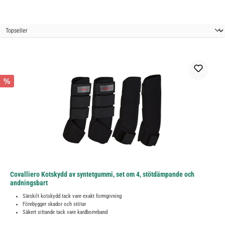
%
Covalliero Kotskydd av syntetgummi, set om 4, stötdämpande och
andningsbart
Särskilt kotskydd tack vare exakt formgivning
Förebygger skador och stötar
Säkert sittande tack vare kardborreband