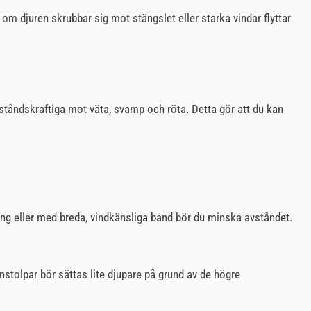
n om djuren skrubbar sig mot stängslet eller starka vindar flyttar
tståndskraftiga mot väta, svamp och röta. Detta gör att du kan
rräng eller med breda, vindkänsliga band bör du minska avståndet.
nstolpar bör sättas lite djupare på grund av de högre