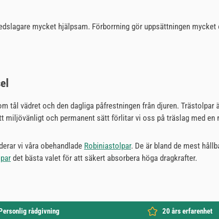
edslagare mycket hjälpsam. Förborrning gör uppsättningen mycket enk
el
tål vädret och den dagliga påfrestningen från djuren. Trästolpar är 
tt miljövänligt och permanent sätt förlitar vi oss på träslag med e
erar vi våra obehandlade
Robiniastolpar
. De är bland de mest hållb
lpar
det bästa valet för att säkert absorbera höga dragkrafter.
Personlig rådgivning
20 års erfarenhet