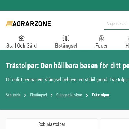
pa till huvudinnehåll
Hoppa till sökning
Hoppa till huvudnavigering
Stall Och Gård
Elstängsel
Foder
H
Trästolpar: Den hållbara basen för ditt 
Ett solitt permanent stängsel behöver en stabil grund. Trästolpa
Startsida
Elstängsel
Stängselstolpar
Trästolpar
Robiniastolpar