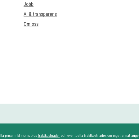
Jobb
AI & transparens
Om oss
lla priser inkl moms plus
fraktkostnader
och eventuella fraktkostnader, om inget annat ange