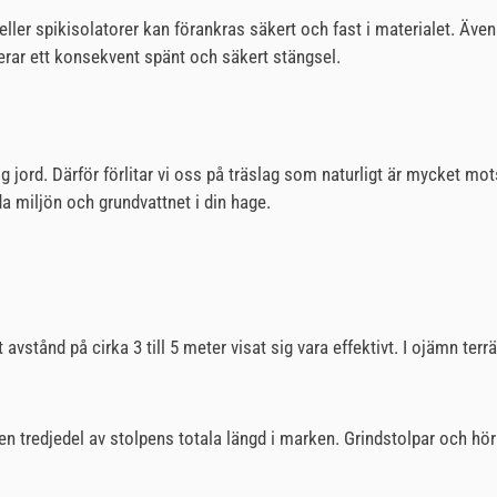
 eller spikisolatorer kan förankras säkert och fast i materialet. Äve
nterar ett konsekvent spänt och säkert stängsel.
g jord. Därför förlitar vi oss på träslag som naturligt är mycket mo
 miljön och grundvattnet i din hage.
t avstånd på cirka 3 till 5 meter visat sig vara effektivt. I ojämn te
 en tredjedel av stolpens totala längd i marken. Grindstolpar och hör