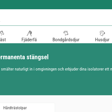
äst
Fjäderfä
Bondgårdsdjur
Husdjur
permanenta stängsel
r smälter naturligt in i omgivningen och erbjuder dina isolatorer et
Hårdträstolpar