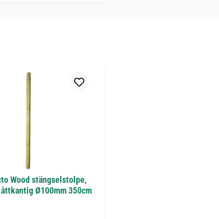
cto Wood stängselstolpe,
g åttkantig Ø100mm 350cm