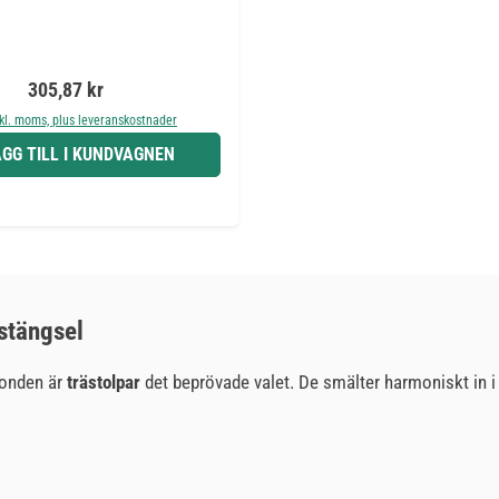
Ordinarie pris:
305,87 kr
nkl. moms, plus leveranskostnader
GG TILL I KUNDVAGNEN
 stängsel
ionden är
trästolpar
det beprövade valet. De smälter harmoniskt in i 