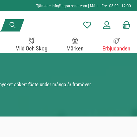
Tjänster:
info@agrarzone.com
| Mån. - Fre. 08:00 - 12:00
Du har 0 objekt i önskelista
Vild Och Skog
Märken
Erbjudanden
t mycket säkert fäste under många år framöver.