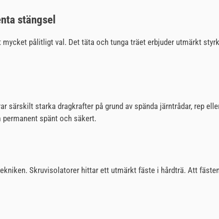
nta stängsel
 mycket pålitligt val. Det täta och tunga träet erbjuder utmärkt st
rar särskilt starka dragkrafter på grund av spända järntrådar, rep ell
em permanent spänt och säkert.
niken. Skruvisolatorer hittar ett utmärkt fäste i hårdträ. Att fästena