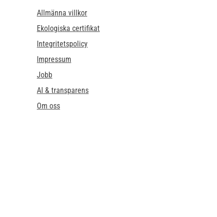
Allmänna villkor
Ekologiska certifikat
Integritetspolicy
Impressum
Jobb
AI & transparens
Om oss