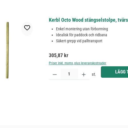
Kerbl Octo Wood stängselstolpe, tvä
Enkel montering utan förborrning
Idealisk för paddock och ridbana
Säkert grepp vid palltransport
Ordinarie pris:
305,87 kr
Priser inkl. moms, plus leveranskostnader
Produktkvantitet: Ange önskat belopp eller använd 
LÄGG 
st.