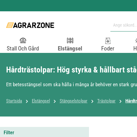
pa till huvudinnehåll
Hoppa till sökning
Hoppa till huvudnavigering
Stall Och Gård
Elstängsel
Foder
H
Hårdträstolpar: Hög styrka & hållbart st
Ett betesstängsel som ska hålla i många år behöver en stark gru
Startsida
Elstängsel
Stängselstolpar
Trästolpar
Hårdtr
Filter