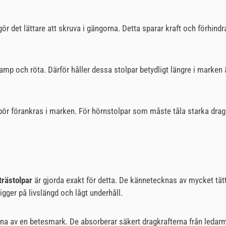
ör det lättare att skruva i gängorna. Detta sparar kraft och förhindr
mp och röta. Därför håller dessa stolpar betydligt längre i marken ä
ör förankras i marken. För hörnstolpar som måste tåla starka dragkr
trästolpar
är gjorda exakt för detta. De kännetecknas av mycket tätt,
igger på livslängd och lågt underhåll.
erna av en betesmark. De absorberar säkert dragkrafterna från ledarma