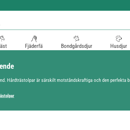
äst
Fjäderfä
Bondgårdsdjur
Husdjur
ående
nd. Hårdträstolpar är särskilt motståndskraftiga och den perfekta 
ästolpar