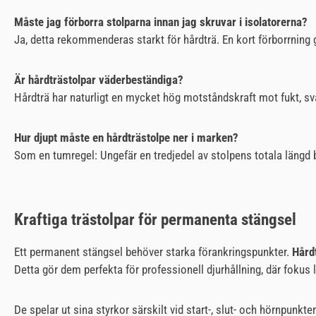
Måste jag förborra stolparna innan jag skruvar i isolatorerna?
Ja, detta rekommenderas starkt för hårdträ. En kort förborrning g
Är hårdträstolpar väderbeständiga?
Hårdträ har naturligt en mycket hög motståndskraft mot fukt, sva
Hur djupt måste en hårdträstolpe ner i marken?
Som en tumregel: Ungefär en tredjedel av stolpens totala längd b
Kraftiga trästolpar för permanenta stängsel
Ett permanent stängsel behöver starka förankringspunkter.
Hård
Detta gör dem perfekta för professionell djurhållning, där fokus l
De spelar ut sina styrkor särskilt vid start-, slut- och hörnpunkt