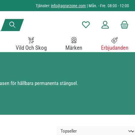
Tjänster:
info@agrarzone.com
| Mån. - Fre. 08:00 - 12:00
Du har 0 objekt i önskelista
Vild Och Skog
Märken
Erbjudanden
basen för hållbara permanenta stängsel.