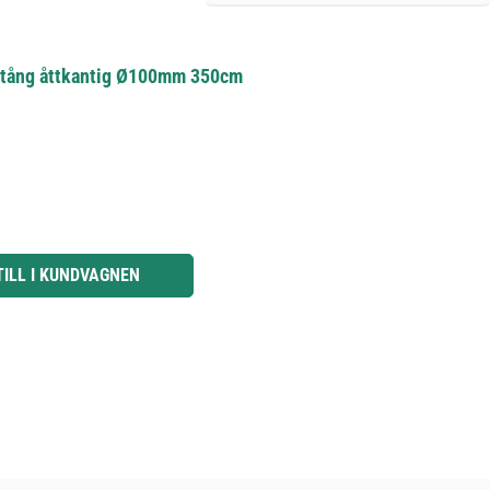
rstång åttkantig Ø100mm 350cm
knapparna för att öka eller minska kvantiteten.
TILL I KUNDVAGNEN