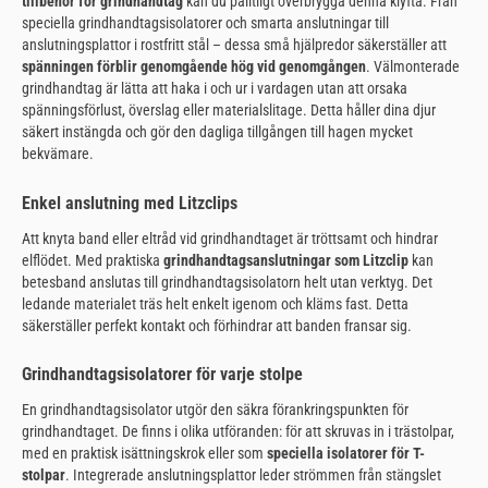
tillbehör för grindhandtag
kan du pålitligt överbrygga denna klyfta. Från
speciella grindhandtagsisolatorer och smarta anslutningar till
anslutningsplattor i rostfritt stål – dessa små hjälpredor säkerställer att
spänningen förblir genomgående hög vid genomgången
. Välmonterade
grindhandtag är lätta att haka i och ur i vardagen utan att orsaka
spänningsförlust, överslag eller materialslitage. Detta håller dina djur
säkert instängda och gör den dagliga tillgången till hagen mycket
bekvämare.
Enkel anslutning med Litzclips
Att knyta band eller eltråd vid grindhandtaget är tröttsamt och hindrar
elflödet. Med praktiska
grindhandtagsanslutningar som Litzclip
kan
betesband anslutas till grindhandtagsisolatorn helt utan verktyg. Det
ledande materialet träs helt enkelt igenom och kläms fast. Detta
säkerställer perfekt kontakt och förhindrar att banden fransar sig.
Grindhandtagsisolatorer för varje stolpe
En grindhandtagsisolator utgör den säkra förankringspunkten för
grindhandtaget. De finns i olika utföranden: för att skruvas in i trästolpar,
med en praktisk isättningskrok eller som
speciella isolatorer för T-
stolpar
. Integrerade anslutningsplattor leder strömmen från stängslet