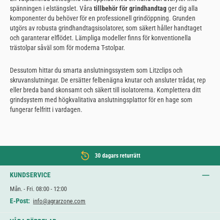
spänningen i elstängslet. Våra
tillbehör för grindhandtag
ger dig alla
komponenter du behöver för en professionell grindöppning. Grunden
utgörs av robusta grindhandtagsisolatorer, som säkert håller handtaget
och garanterar elflödet. Lämpliga modeller finns för konventionella
trästolpar såväl som för moderna T-stolpar.
Dessutom hittar du smarta anslutningssystem som Litzclips och
skruvanslutningar. De ersätter felbenägna knutar och ansluter trådar, rep
eller breda band skonsamt och säkert till isolatorerna. Komplettera ditt
grindsystem med högkvalitativa anslutningsplattor för en hage som
fungerar felfritt i vardagen.
30 dagars returrätt
KUNDSERVICE
Mån. - Fri. 08:00 - 12:00
E-Post:
info@agrarzone.com