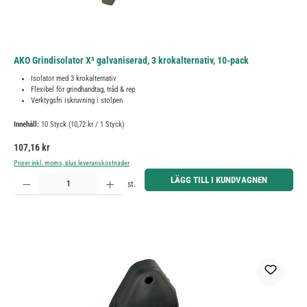
AKO Grindisolator X³ galvaniserad, 3 krokalternativ, 10-pack
Isolator med 3 krokalternativ
Flexibel för grindhandtag, tråd & rep
Verktygsfri iskruvning i stolpen
Innehåll:
10 Styck
(10,72 kr / 1 Styck)
Ordinarie pris:
107,16 kr
Priser inkl. moms, plus leveranskostnader
Produktkvantitet: Ange önskat belopp eller använd knapparna för att öka eller minska kvantiteten.
LÄGG TILL I KUNDVAGNEN
st.