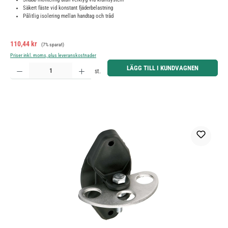
Säkert fäste vid konstant fjäderbelastning
Pålitlig isolering mellan handtag och tråd
Försäljningspris:
Ordinarie pris:
110,44 kr
(7% sparat)
Priser inkl. moms, plus leveranskostnader
Produktkvantitet: Ange önskat belopp eller använd knapparna för att öka eller minska kvantiteten.
LÄGG TILL I KUNDVAGNEN
st.