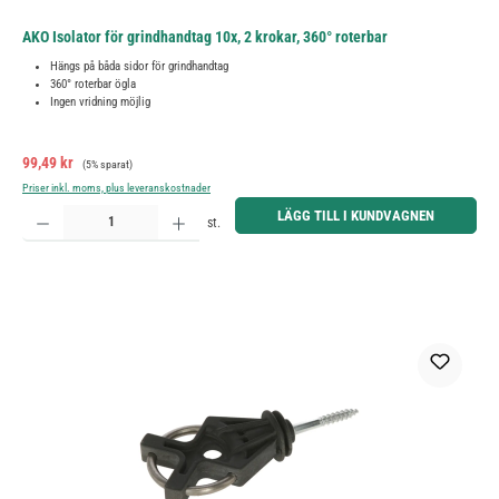
AKO Isolator för grindhandtag 10x, 2 krokar, 360° roterbar
Hängs på båda sidor för grindhandtag
360° roterbar ögla
Ingen vridning möjlig
Försäljningspris:
Ordinarie pris:
99,49 kr
(5% sparat)
Priser inkl. moms, plus leveranskostnader
Produktkvantitet: Ange önskat belopp eller använd knapparna för att öka eller minska kvantiteten.
LÄGG TILL I KUNDVAGNEN
st.