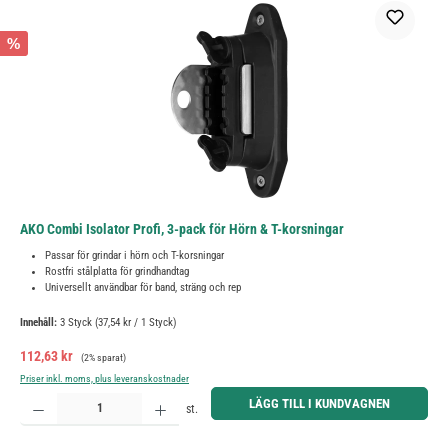
%
AKO Combi Isolator Profi, 3-pack för Hörn & T-korsningar
Passar för grindar i hörn och T-korsningar
Rostfri stålplatta för grindhandtag
Universellt användbar för band, sträng och rep
Innehåll:
3 Styck
(37,54 kr / 1 Styck)
Försäljningspris:
Ordinarie pris:
112,63 kr
(2% sparat)
Priser inkl. moms, plus leveranskostnader
Produktkvantitet: Ange önskat belopp eller använd knapparna för att öka eller minska kvantiteten.
LÄGG TILL I KUNDVAGNEN
st.