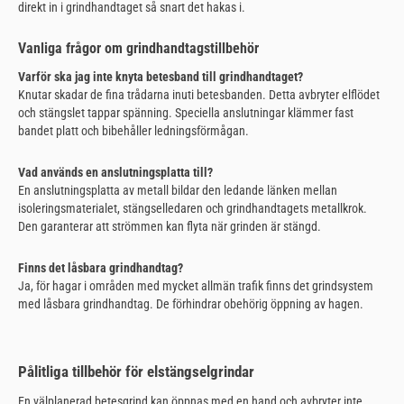
direkt in i grindhandtaget så snart det hakas i.
Vanliga frågor om grindhandtagstillbehör
Varför ska jag inte knyta betesband till grindhandtaget?
Knutar skadar de fina trådarna inuti betesbanden. Detta avbryter elflödet
och stängslet tappar spänning. Speciella anslutningar klämmer fast
bandet platt och bibehåller ledningsförmågan.
Vad används en anslutningsplatta till?
En anslutningsplatta av metall bildar den ledande länken mellan
isoleringsmaterialet, stängselledaren och grindhandtagets metallkrok.
Den garanterar att strömmen kan flyta när grinden är stängd.
Finns det låsbara grindhandtag?
Ja, för hagar i områden med mycket allmän trafik finns det grindsystem
med låsbara grindhandtag. De förhindrar obehörig öppning av hagen.
Pålitliga tillbehör för elstängselgrindar
En välplanerad betesgrind kan öppnas med en hand och avbryter inte