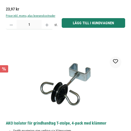
Ordinarie pris:
23,97 kr
Priser inkl. moms, plus leveranskostnader
Produktkvantitet: Ange önskat belopp eller använd knapparna för att öka eller minska kvantiteten.
LÄGG TILL I KUNDVAGNEN
st.
%
AKO Isolator för grindhandtag T-stolpe, 4-pack med klämmor
Snabb montering utan verktyg via klämsystem