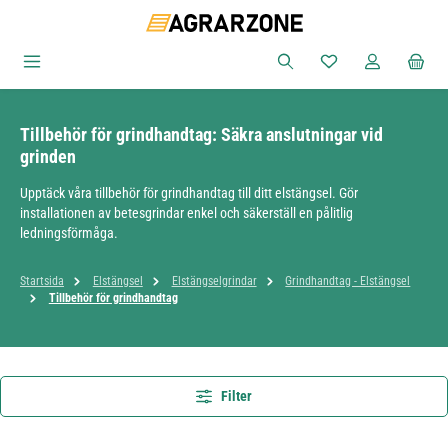
Hoppa till huvudinnehåll
Du har 0 objekt i ön
Tillbehör för grindhandtag: Säkra anslutningar vid
grinden
Upptäck våra tillbehör för grindhandtag till ditt elstängsel. Gör
installationen av betesgrindar enkel och säkerställ en pålitlig
ledningsförmåga.
Startsida
Elstängsel
Elstängselgrindar
Grindhandtag - Elstängsel
Tillbehör för grindhandtag
Filter