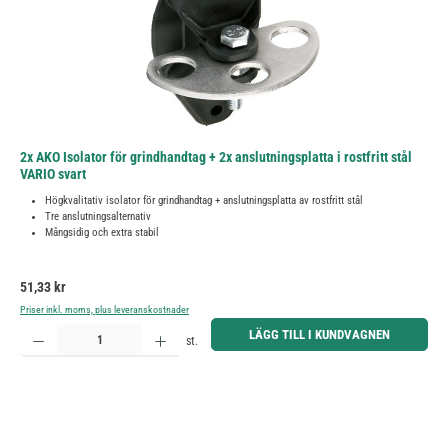
2x AKO Isolator för grindhandtag + 2x anslutningsplatta i rostfritt stål
VARIO svart
Högkvalitativ isolator för grindhandtag + anslutningsplatta av rostfritt stål
Tre anslutningsalternativ
Mångsidig och extra stabil
Ordinarie pris:
51,33 kr
Priser inkl. moms, plus leveranskostnader
Produktkvantitet: Ange önskat belopp eller använd knapparna för att öka eller minska kvantiteten.
LÄGG TILL I KUNDVAGNEN
st.