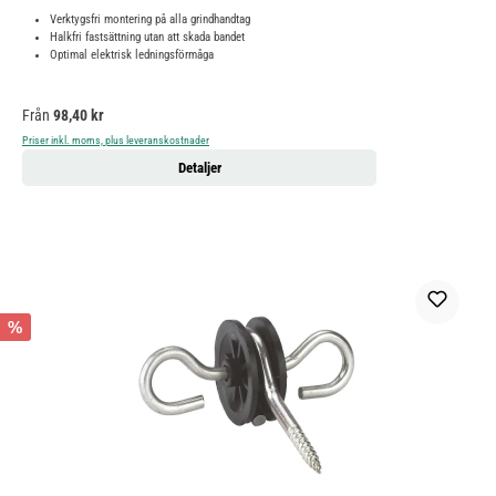
Verktygsfri montering på alla grindhandtag
Halkfri fastsättning utan att skada bandet
Optimal elektrisk ledningsförmåga
Ordinarie pris:
Från
98,40 kr
Priser inkl. moms, plus leveranskostnader
Detaljer
%