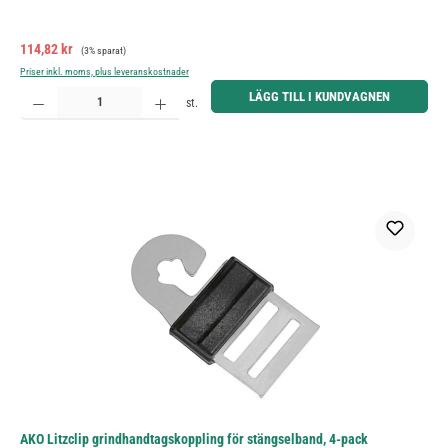
Försäljningspris:
Ordinarie pris:
114,82 kr
(3% sparat)
Priser inkl. moms, plus leveranskostnader
Produktkvantitet: Ange önskat belopp eller använd knapparna för att öka eller minska kvantiteten.
LÄGG TILL I KUNDVAGNEN
st.
AKO Litzclip grindhandtagskoppling för stängselband, 4-pack