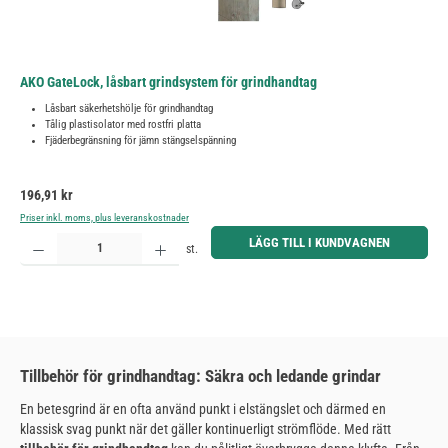
AKO GateLock, låsbart grindsystem för grindhandtag
Låsbart säkerhetshölje för grindhandtag
Tålig plastisolator med rostfri platta
Fjäderbegränsning för jämn stängselspänning
Ordinarie pris:
196,91 kr
Priser inkl. moms, plus leveranskostnader
Produktkvantitet: Ange önskat belopp eller använd knapparna för att öka eller minska kvantiteten.
LÄGG TILL I KUNDVAGNEN
st.
Tillbehör för grindhandtag: Säkra och ledande grindar
En betesgrind är en ofta använd punkt i elstängslet och därmed en
klassisk svag punkt när det gäller kontinuerligt strömflöde. Med rätt