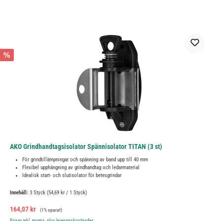
%
AKO Grindhandtagsisolator Spännisolator TITAN (3 st)
För grindtillämpningar och spänning av band upp till 40 mm
Flexibel upphängning av grindhandtag och ledarmaterial
Idealisk start- och slutisolator för betesgrindar
Innehåll:
3 Styck
(54,69 kr / 1 Styck)
Försäljningspris:
Ordinarie pris:
164,07 kr
(1% sparat)
Priser inkl. moms, plus leveranskostnader