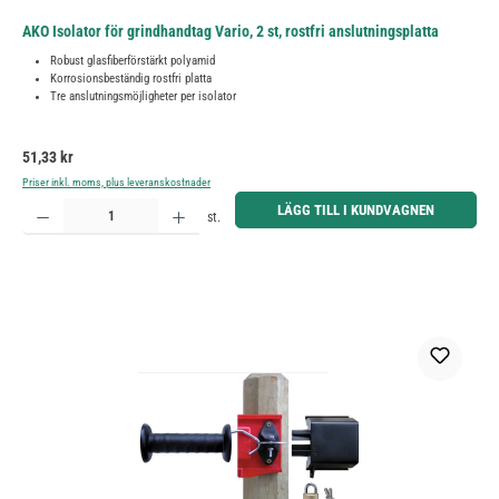
AKO Isolator för grindhandtag Vario, 2 st, rostfri anslutningsplatta
Robust glasfiberförstärkt polyamid
Korrosionsbeständig rostfri platta
Tre anslutningsmöjligheter per isolator
Ordinarie pris:
51,33 kr
Priser inkl. moms, plus leveranskostnader
Produktkvantitet: Ange önskat belopp eller använd knapparna för att öka eller minska kvantiteten.
LÄGG TILL I KUNDVAGNEN
st.