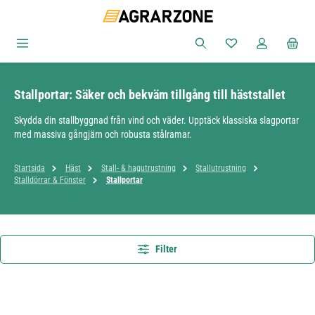
Hoppa till huvudinnehåll
Du har 0 objekt i ön
Stallportar: Säker och bekväm tillgång till häststallet
Skydda din stallbyggnad från vind och väder. Upptäck klassiska slagportar
med massiva gångjärn och robusta stålramar.
Startsida
Häst
Stall- & hagutrustning
Stallutrustning
Stalldörrar & Fönster
Stallportar
Filter