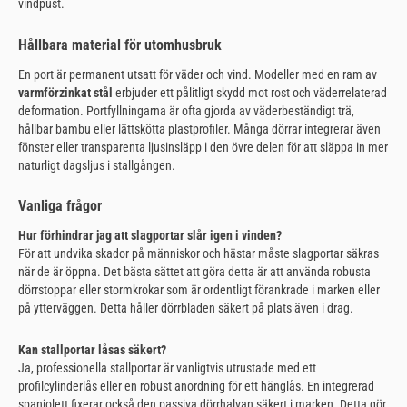
vindpust.
Hållbara material för utomhusbruk
En port är permanent utsatt för väder och vind. Modeller med en ram av
varmförzinkat stål
erbjuder ett pålitligt skydd mot rost och väderrelaterad
deformation. Portfyllningarna är ofta gjorda av väderbeständigt trä,
hållbar bambu eller lättskötta plastprofiler. Många dörrar integrerar även
fönster eller transparenta ljusinsläpp i den övre delen för att släppa in mer
naturligt dagsljus i stallgången.
Vanliga frågor
Hur förhindrar jag att slagportar slår igen i vinden?
För att undvika skador på människor och hästar måste slagportar säkras
när de är öppna. Det bästa sättet att göra detta är att använda robusta
dörrstoppar eller stormkrokar som är ordentligt förankrade i marken eller
på ytterväggen. Detta håller dörrbladen säkert på plats även i drag.
Kan stallportar låsas säkert?
Ja, professionella stallportar är vanligtvis utrustade med ett
profilcylinderlås eller en robust anordning för ett hänglås. En integrerad
spanjolett fixerar också den passiva dörrhalvan säkert i marken. Detta gör