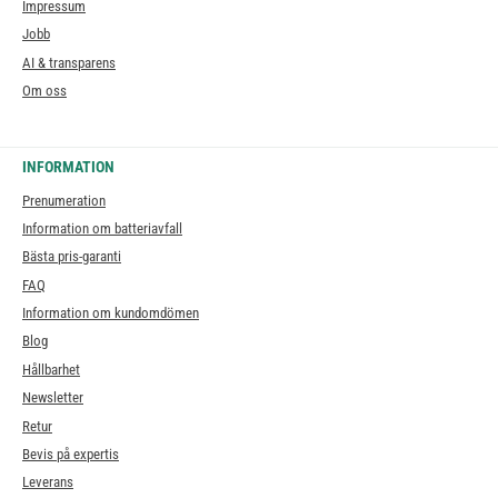
Impressum
Jobb
AI & transparens
Om oss
INFORMATION
Prenumeration
Information om batteriavfall
Bästa pris-garanti
FAQ
Information om kundomdömen
Blog
Hållbarhet
Newsletter
Retur
Bevis på expertis
Leverans