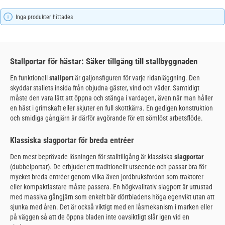
Inga produkter hittades
Stallportar för hästar: Säker tillgång till stallbyggnaden
En funktionell
stallport
är galjonsfiguren för varje ridanläggning. Den
skyddar stallets insida från objudna gäster, vind och väder. Samtidigt
måste den vara lätt att öppna och stänga i vardagen, även när man håller
en häst i grimskaft eller skjuter en full skottkärra. En gedigen konstruktion
och smidiga gångjärn är därför avgörande för ett sömlöst arbetsflöde.
Klassiska slagportar för breda entréer
Den mest beprövade lösningen för stalltillgång är klassiska
slagportar
(dubbelportar). De erbjuder ett traditionellt utseende och passar bra för
mycket breda entréer genom vilka även jordbruksfordon som traktorer
eller kompaktlastare måste passera. En högkvalitativ slagport är utrustad
med massiva gångjärn som enkelt bär dörrbladens höga egenvikt utan att
sjunka med åren. Det är också viktigt med en låsmekanism i marken eller
på väggen så att de öppna bladen inte oavsiktligt slår igen vid en