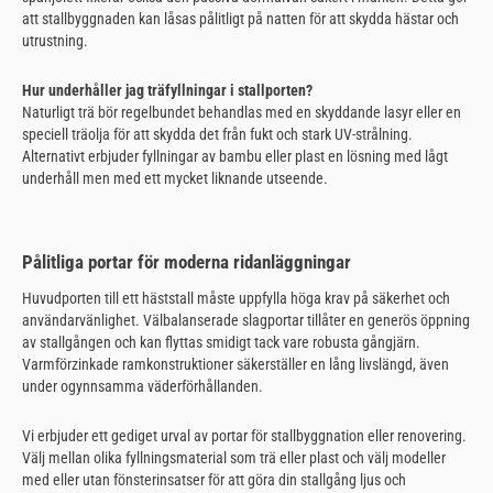
att stallbyggnaden kan låsas pålitligt på natten för att skydda hästar och
utrustning.
Hur underhåller jag träfyllningar i stallporten?
Naturligt trä bör regelbundet behandlas med en skyddande lasyr eller en
speciell träolja för att skydda det från fukt och stark UV-strålning.
Alternativt erbjuder fyllningar av bambu eller plast en lösning med lågt
underhåll men med ett mycket liknande utseende.
Pålitliga portar för moderna ridanläggningar
Huvudporten till ett häststall måste uppfylla höga krav på säkerhet och
användarvänlighet. Välbalanserade slagportar tillåter en generös öppning
av stallgången och kan flyttas smidigt tack vare robusta gångjärn.
Varmförzinkade ramkonstruktioner säkerställer en lång livslängd, även
under ogynnsamma väderförhållanden.
Vi erbjuder ett gediget urval av portar för stallbyggnation eller renovering.
Välj mellan olika fyllningsmaterial som trä eller plast och välj modeller
med eller utan fönsterinsatser för att göra din stallgång ljus och