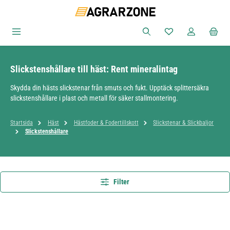
Hoppa till huvudinnehåll
Du har 0 objekt i ön
Slickstenshållare till häst: Rent mineralintag
Skydda din hästs slickstenar från smuts och fukt. Upptäck splittersäkra
slickstenshållare i plast och metall för säker stallmontering.
Startsida
Häst
Hästfoder & Fodertillskott
Slickstenar & Slickbaljor
Slickstenshållare
Filter