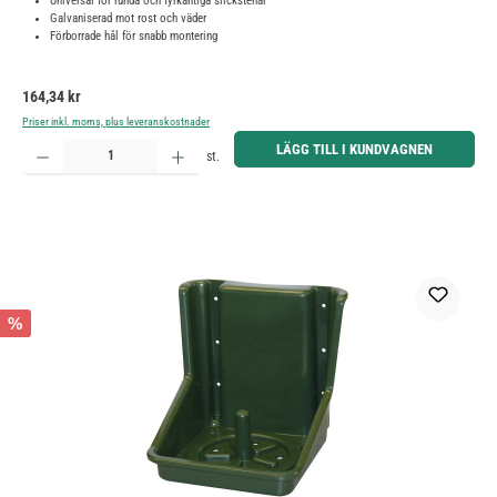
Universal för runda och fyrkantiga slickstenar
Galvaniserad mot rost och väder
Förborrade hål för snabb montering
Ordinarie pris:
164,34 kr
Priser inkl. moms, plus leveranskostnader
Produktkvantitet: Ange önskat belopp eller använd knapparna för att öka eller minska kvantiteten.
LÄGG TILL I KUNDVAGNEN
st.
%