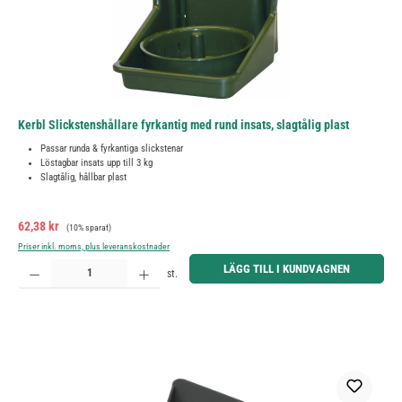
Kerbl Slickstenshållare fyrkantig med rund insats, slagtålig plast
Passar runda & fyrkantiga slickstenar
Löstagbar insats upp till 3 kg
Slagtålig, hållbar plast
Försäljningspris:
Ordinarie pris:
62,38 kr
(10% sparat)
Priser inkl. moms, plus leveranskostnader
Produktkvantitet: Ange önskat belopp eller använd knapparna för att öka eller minska kvantiteten.
LÄGG TILL I KUNDVAGNEN
st.