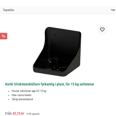
%
Kerbl Slickstenshållare fyrkantig i plast, för 15 kg saltstenar
Passar saltstenar upp till 15 kg
Utan vassa kanter
Tåligt plastmaterial
Försäljningspris:
Ordinarie pris:
Från
43,74 kr
(19% sparat)