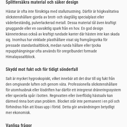
Splittersäkra material och säker design
Hästar är ofta inte försiktiga med stallutrustning. Därför är högkvalitativa
slickstenshållare gjorda av brott- och slagtålig specialplast eller
väderbeständig, pulverlackerad metall. Dessa material tål även kraftigt
gnuggande eller en oavsiktlig spark från en hov. En god design
kännetecknas också av kraftigt rundade kanter där hästen inte kan skada
sig. Inomhus har vinklade plasthållare visat sig framgångsrika för
pressade standardsaltblock, medan runda hållare eller tjocka
repupphängningar ofta används för oregelbundet formade
Himalayasaltblock.
Skydd mot fukt och för tidigt sönderfall
Salt är mycket hygroskopiskt, vilket innebär att det drar till sig fukt från
den omgivande luften och genom väta. Professionella slickstenshållare
för utomhusbruk eller lösdriften har därför ett integrerat dräneringssystem
eller speciella spår i botten. Regnvatten eller överflödig hästsaliv kan
därmed rinna bort utan problem. Blocket står inte permanent i en pöl och
förhindras från att lösas upp i förtid. Detta gör användningen betydligt
mer ekonomisk.
Vanliga frågor