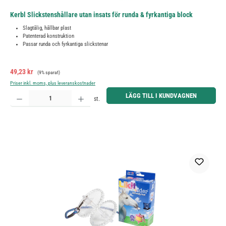
Kerbl Slickstenshållare utan insats för runda & fyrkantiga block
Slagtålig, hållbar plast
Patenterad konstruktion
Passar runda och fyrkantiga slickstenar
Försäljningspris:
Ordinarie pris:
49,23 kr
(9% sparat)
Priser inkl. moms, plus leveranskostnader
Produktkvantitet: Ange önskat belopp eller använd knapparna för att öka eller minska kvantiteten.
LÄGG TILL I KUNDVAGNEN
st.