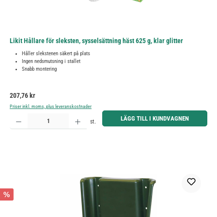
Likit Hållare för sleksten, sysselsättning häst 625 g, klar glitter
Håller slekstenen säkert på plats
Ingen nedsmutsning i stallet
Snabb montering
Ordinarie pris:
207,76 kr
Priser inkl. moms, plus leveranskostnader
Produktkvantitet: Ange önskat belopp eller använd knapparna för att öka eller minska kvantiteten.
LÄGG TILL I KUNDVAGNEN
st.
%