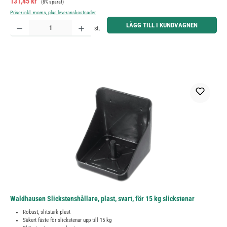
Försäljningspris:
131,45 kr
(8% sparat)
Priser inkl. moms, plus leveranskostnader
Produktkvantitet: Ange önskat belopp eller använd knapparna för att öka eller minska kvantiteten.
LÄGG TILL I KUNDVAGNEN
st.
Waldhausen Slickstenshållare, plast, svart, för 15 kg slickstenar
Robust, slitstark plast
Säkert fäste för slickstenar upp till 15 kg