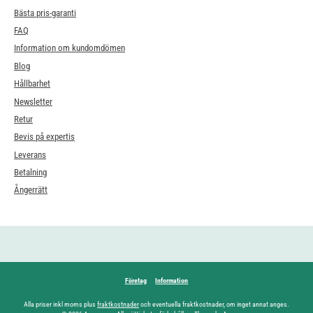
Bästa pris-garanti
FAQ
Information om kundomdömen
Blog
Hållbarhet
Newsletter
Retur
Bevis på expertis
Leverans
Betalning
Ångerrätt
Företag
Information
Alla priser inkl moms plus
fraktkostnader
och eventuella fraktkostnader, om inget annat anges.