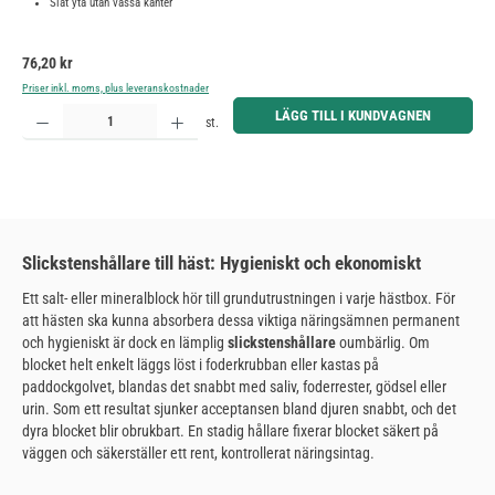
Slät yta utan vassa kanter
Ordinarie pris:
76,20 kr
Priser inkl. moms, plus leveranskostnader
Produktkvantitet: Ange önskat belopp eller använd knapparna för att öka eller minska kvantiteten.
LÄGG TILL I KUNDVAGNEN
st.
Slickstenshållare till häst: Hygieniskt och ekonomiskt
Ett salt- eller mineralblock hör till grundutrustningen i varje hästbox. För
att hästen ska kunna absorbera dessa viktiga näringsämnen permanent
och hygieniskt är dock en lämplig
slickstenshållare
oumbärlig. Om
blocket helt enkelt läggs löst i foderkrubban eller kastas på
paddockgolvet, blandas det snabbt med saliv, foderrester, gödsel eller
urin. Som ett resultat sjunker acceptansen bland djuren snabbt, och det
dyra blocket blir obrukbart. En stadig hållare fixerar blocket säkert på
väggen och säkerställer ett rent, kontrollerat näringsintag.