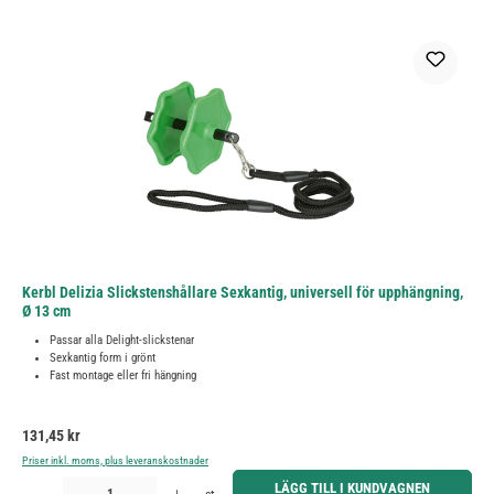
Kerbl Delizia Slickstenshållare Sexkantig, universell för upphängning,
Ø 13 cm
Passar alla Delight-slickstenar
Sexkantig form i grönt
Fast montage eller fri hängning
Ordinarie pris:
131,45 kr
Priser inkl. moms, plus leveranskostnader
Produktkvantitet: Ange önskat belopp eller använd knapparna för att öka eller minska kvantiteten.
LÄGG TILL I KUNDVAGNEN