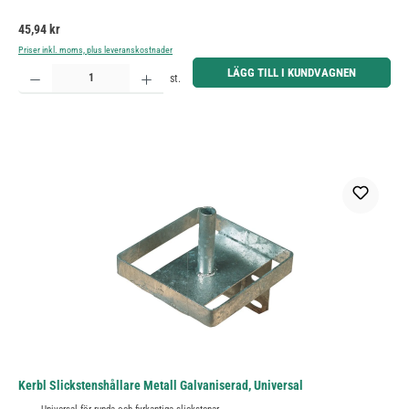
Ordinarie pris:
45,94 kr
Priser inkl. moms, plus leveranskostnader
Produktkvantitet: Ange önskat belopp eller använd knapparna för att öka eller minska kvantiteten.
LÄGG TILL I KUNDVAGNEN
st.
Kerbl Slickstenshållare Metall Galvaniserad, Universal