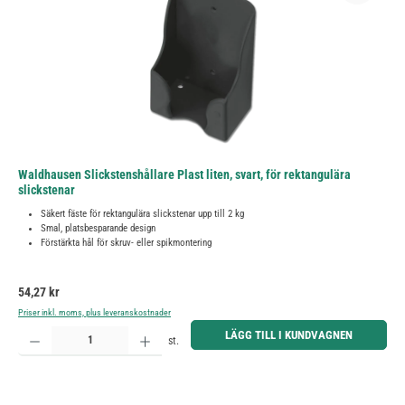
Waldhausen Slickstenshållare Plast liten, svart, för rektangulära
slickstenar
Säkert fäste för rektangulära slickstenar upp till 2 kg
Smal, platsbesparande design
Förstärkta hål för skruv- eller spikmontering
Ordinarie pris:
54,27 kr
Priser inkl. moms, plus leveranskostnader
Produktkvantitet: Ange önskat belopp eller använd knapparna för att öka eller minska kvantiteten.
LÄGG TILL I KUNDVAGNEN
st.