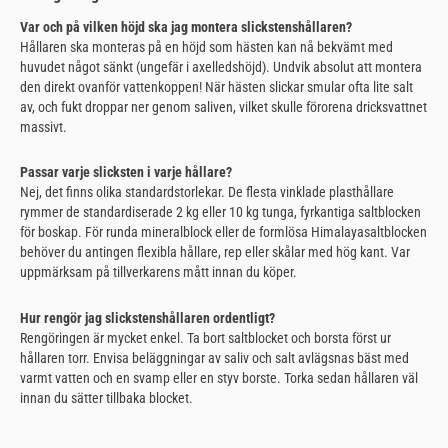
Var och på vilken höjd ska jag montera slickstenshållaren?
Hållaren ska monteras på en höjd som hästen kan nå bekvämt med
huvudet något sänkt (ungefär i axelledshöjd). Undvik absolut att montera
den direkt ovanför vattenkoppen! När hästen slickar smular ofta lite salt
av, och fukt droppar ner genom saliven, vilket skulle förorena dricksvattnet
massivt.
Passar varje slicksten i varje hållare?
Nej, det finns olika standardstorlekar. De flesta vinklade plasthållare
rymmer de standardiserade 2 kg eller 10 kg tunga, fyrkantiga saltblocken
för boskap. För runda mineralblock eller de formlösa Himalayasaltblocken
behöver du antingen flexibla hållare, rep eller skålar med hög kant. Var
uppmärksam på tillverkarens mått innan du köper.
Hur rengör jag slickstenshållaren ordentligt?
Rengöringen är mycket enkel. Ta bort saltblocket och borsta först ur
hållaren torr. Envisa beläggningar av saliv och salt avlägsnas bäst med
varmt vatten och en svamp eller en styv borste. Torka sedan hållaren väl
innan du sätter tillbaka blocket.