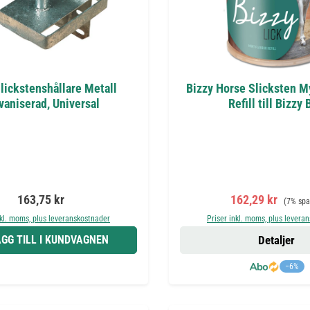
lickstenshållare Metall
Bizzy Horse Slicksten My
vaniserad, Universal
Refill till Bizzy 
Ordinarie pris:
Försäljningspris
Ordinari
163,75 kr
162,29 kr
(7% spa
nkl. moms, plus leveranskostnader
Priser inkl. moms, plus levera
GG TILL I KUNDVAGNEN
Detaljer
−6%