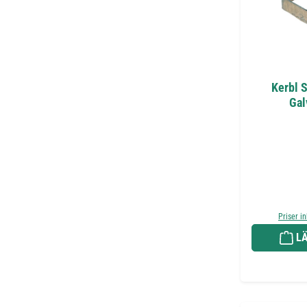
Kerbl S
Gal
Priser i
LÄ