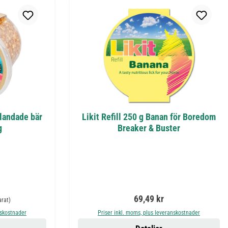
blandade bär
Likit Refill 250 g Banan för Boredom
g
Breaker & Buster
 pris:
Ordinarie pris:
69,49 kr
arat)
nskostnader
Priser inkl. moms, plus leveranskostnader