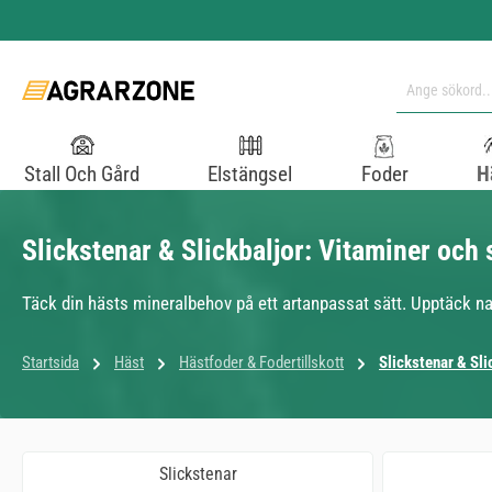
pa till huvudinnehåll
Hoppa till sökning
Hoppa till huvudnavigering
Stall Och Gård
Elstängsel
Foder
H
Slickstenar & Slickbaljor: Vitaminer och s
Täck din hästs mineralbehov på ett artanpassat sätt. Upptäck natu
Startsida
Häst
Hästfoder & Fodertillskott
Slickstenar & Sli
Slickstenar