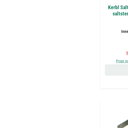
Kerbl Sal
saltste
Inne
F
1
Priser i