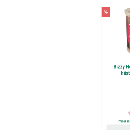
%
Bizzy H
häst
F
1
Priser i