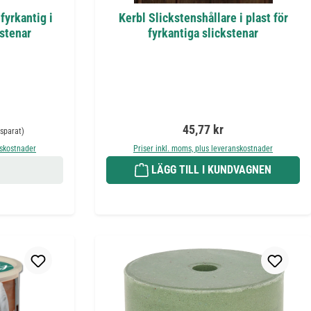
fyrkantig i
Kerbl Slickstenshållare i plast för
tstenar
fyrkantiga slickstenar
rie pris:
Ordinarie pris:
45,77 kr
sparat)
nskostnader
Priser inkl. moms, plus leveranskostnader
LÄGG TILL I KUNDVAGNEN