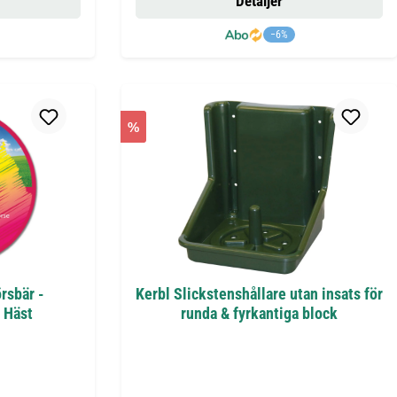
Detaljer
−6%
%
örsbär -
Kerbl Slickstenshållare utan insats för
 Häst
runda & fyrkantiga block