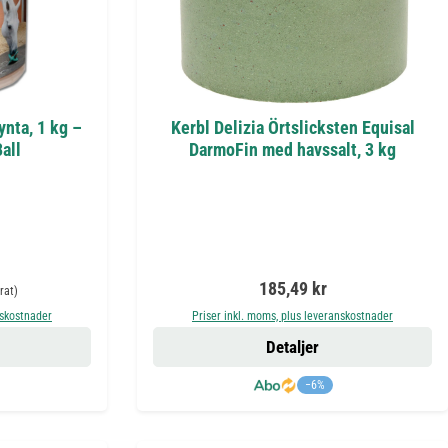
nta, 1 kg –
Kerbl Delizia Örtslicksten Equisal
Ball
DarmoFin med havssalt, 3 kg
:
e pris:
Ordinarie pris:
185,49 kr
rat)
nskostnader
Priser inkl. moms, plus leveranskostnader
Detaljer
−6%