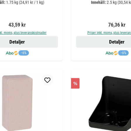
åll:
1.75 kg
(24,91 kr / 1 kg)
Innehåll:
2.5 kg
(30,54 kr
Ordinarie pris:
Ordinarie pr
43,59 kr
76,36 kr
nkl. moms, plus leveranskostnader
Priser inkl. moms, plus levera
Detaljer
Detaljer
−6%
−6%
%