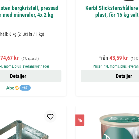
tsten bergkristall, pressad
Kerbl Slickstenshållare 
n med mineraler, 4x 2 kg
plast, för 15 kg sal
håll:
8 kg
(21,83 kr / 1 kg)
örsäljningspris:
Ordinarie pris:
Försäljningspris:
Ordina
74,67 kr
Från
43,59 kr
(6% sparat)
(19% 
nkl. moms, plus leveranskostnader
Priser inkl. moms, plus levera
Detaljer
Detaljer
−6%
%