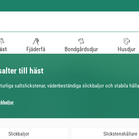
äst
Fjäderfä
Bondgårdsdjur
Husdjur
alter till häst
rliga saltslickstenar, väderbeständiga slickbaljor och stabila hålla
ckbaljor
Slickbaljor
Slickstenshållare