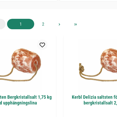
Sida
Sida
1
2
ten Bergkristallsalt 1,75 kg
Kerbl Delizia saltsten f
d upphängningslina
bergkristallsalt 2