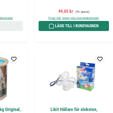
is:
Försäljningspris:
Ordinarie pris:
49,05 kr
(9% sparat)
nskostnader
Priser inkl. moms, plus leveranskostnader
LÄGG TILL I KUNDVAGNEN
kg Original,
Likit Hållare för sleksten,