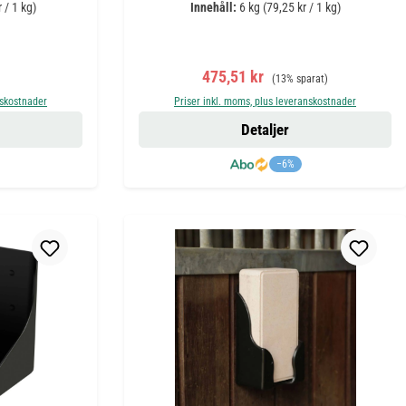
 / 1 kg)
Innehåll:
6 kg
(79,25 kr / 1 kg)
is:
Försäljningspris:
Ordinarie pris:
475,51 kr
(13% sparat)
nskostnader
Priser inkl. moms, plus leveranskostnader
Detaljer
−6%