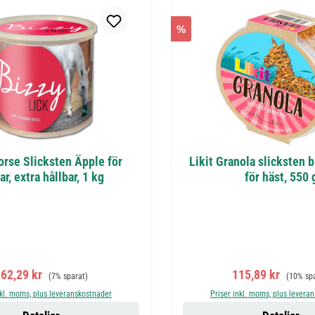
%
orse Slicksten Äpple för
Likit Granola slicksten 
ar, extra hållbar, 1 kg
för häst, 550 
örsäljningspris:
Ordinarie pris:
Försäljningspris:
Ordinarie
62,29 kr
115,89 kr
(7% sparat)
(10% sp
nkl. moms, plus leveranskostnader
Priser inkl. moms, plus levera