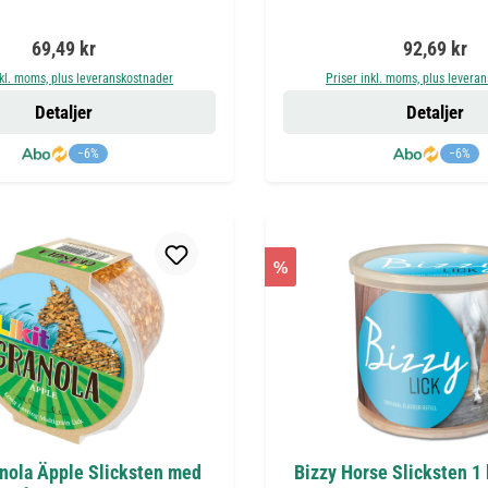
Ordinarie pris:
Ordinarie pr
69,49 kr
92,69 kr
nkl. moms, plus leveranskostnader
Priser inkl. moms, plus levera
Detaljer
Detaljer
−6%
−6%
%
anola Äpple Slicksten med
Bizzy Horse Slicksten 1 