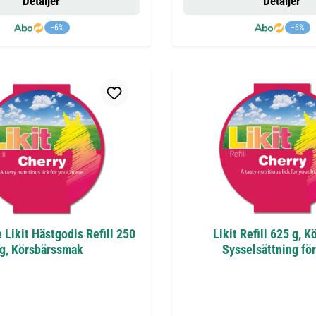
Detaljer
Detaljer
−6%
−6%
le Likit Hästgodis Refill 250
Likit Refill 625 g, K
g, Körsbärssmak
Sysselsättning för