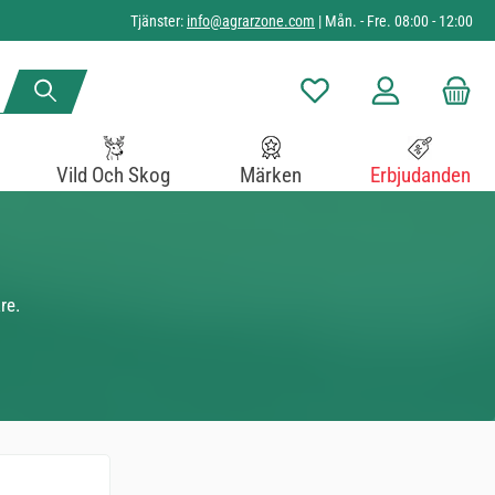
Tjänster:
info@agrarzone.com
| Mån. - Fre. 08:00 - 12:00
Du har 0 objekt i önskelista
Vild Och Skog
Märken
Erbjudanden
re.