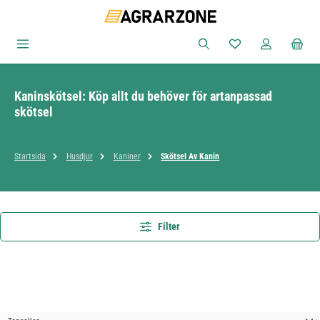
Hoppa till huvudinnehåll
Du har 0 objekt i ön
Kaninskötsel: Köp allt du behöver för artanpassad
skötsel
Startsida
Husdjur
Kaniner
Skötsel Av Kanin
Filter