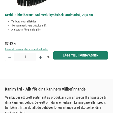
Kerbl Dubbelborste Oval med Skyddslock, antistatisk, 20,5 cm
Tar bort tovor effektivt
Skonsam tack vare trubbiga stift
Antistatisk för glansig päls
Ordinarie pris:
87,45 kr
Priser inkl. moms, plus leveranskostnader
Produktkvantitet: Ange önskat belopp eller använd knapparna för att öka eller minska kvantiteten.
LÄGG TILL I KUNDVAGNEN
st.
Kaninvård - Allt för dina kaniners välbefinnande
Vi erbjuder ett brett sortiment av produkter som är speciellt anpassade till
dina kaniners behov. Oavsett om du är en erfaren kaninägare eller precis
har börjat, hittar du allt du behöver för en artanpassad skötsel av dina
små pälsnäsor.