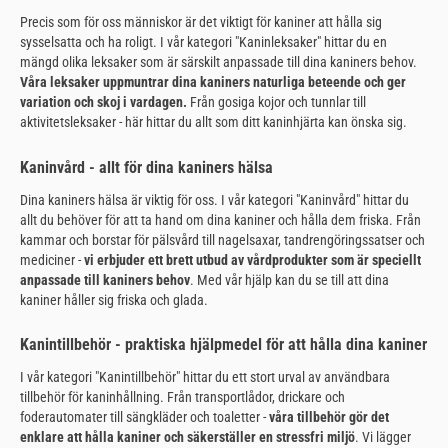
Precis som för oss människor är det viktigt för kaniner att hålla sig
sysselsatta och ha roligt. I vår kategori "Kaninleksaker" hittar du en
mängd olika leksaker som är särskilt anpassade till dina kaniners behov.
Våra leksaker uppmuntrar dina kaniners naturliga beteende och ger
variation och skoj i vardagen.
Från gosiga kojor och tunnlar till
aktivitetsleksaker - här hittar du allt som ditt kaninhjärta kan önska sig.
Kaninvård - allt för dina kaniners hälsa
Dina kaniners hälsa är viktig för oss. I vår kategori "Kaninvård" hittar du
allt du behöver för att ta hand om dina kaniner och hålla dem friska. Från
kammar och borstar för pälsvård till nagelsaxar, tandrengöringssatser och
mediciner -
vi erbjuder ett brett utbud av vårdprodukter som är speciellt
anpassade till kaniners behov
. Med vår hjälp kan du se till att dina
kaniner håller sig friska och glada.
Kanintillbehör - praktiska hjälpmedel för att hålla dina kaniner
I vår kategori "Kanintillbehör" hittar du ett stort urval av användbara
tillbehör för kaninhållning. Från transportlådor, drickare och
foderautomater till sängkläder och toaletter -
våra tillbehör gör det
enklare att hålla kaniner och säkerställer en stressfri miljö
. Vi lägger