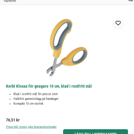
Kerbl Klosax för gnagare 10 cm, blad i rostfritt stål
Blad i rostfritt stål för precist snitt
Halkfritt gummiinlägg på handtaget
Kompakt 10 cm-storlek
Ordinarie pris:
76,51 kr
Priser inkl. moms, plus leveranskostnader
Produktkvantitet: Ange önskat belopp eller använd knapparna för att öka eller minska kvantiteten.