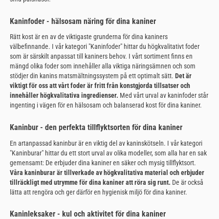
Kaninfoder - hälsosam näring för dina kaniner
Rätt kost är en av de viktigaste grunderna för dina kaniners
välbefinnande. I vår kategori "Kaninfoder" hittar du högkvalitativt foder
som är särskilt anpassat till kaniners behov. I vårt sortiment finns en
mängd olika foder som innehåller alla viktiga näringsämnen och som
stödjer din kanins matsmältningssystem på ett optimalt sätt.
Det är
viktigt för oss att vårt foder är fritt från konstgjorda tillsatser och
innehåller högkvalitativa ingredienser.
Med vårt urval av kaninfoder står
ingenting i vägen för en hälsosam och balanserad kost för dina kaniner.
Kaninbur - den perfekta tillflyktsorten för dina kaniner
En artanpassad kaninbur är en viktig del av kaninskötseln. I vår kategori
"Kaninburar" hittar du ett stort urval av olika modeller, som alla har en sak
gemensamt: De erbjuder dina kaniner en säker och mysig tillflyktsort.
Våra kaninburar är tillverkade av högkvalitativa material och erbjuder
tillräckligt med utrymme för dina kaniner att röra sig runt.
De är också
lätta att rengöra och ger därför en hygienisk miljö för dina kaniner.
Kaninleksaker - kul och aktivitet för dina kaniner