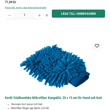
Ordinarie pris:
71,04 kr
Priser inkl. moms, plus leveranskostnader
Produktkvantitet: Ange önskat belopp eller använd knapparna för att öka eller minska kvantiteten.
LÄGG TILL I KUNDVAGNEN
st.
Kerbl Städhandske Mikrofiber Kungsblå, 20 x 15 cm för Hund och Katt
Skonsam mot tassar och hud
Mikrofiber fångar upp damm och hår