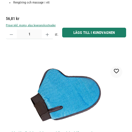
Rengöring och massage i ett
Ordinarie pris:
56,81 kr
Priser inkl. moms, plus leveranskostnader
Produktkvantitet: Ange önskat belopp eller använd knapparna för att öka eller minska kvantiteten.
LÄGG TILL I KUNDVAGNEN
st.