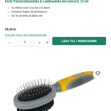
Kerbl Pälsvårdshandske & Luddhandske blå/antracit, 23 cm
Tar effektivt bort lösa hår och damm
Stimulerar hudens blodcirkulation
Går att använda på båda sidor
Ordinarie pris:
98,40 kr
Priser inkl. moms, plus leveranskostnader
Produktkvantitet: Ange önskat belopp eller använd knapparna för att öka eller minska kvantiteten.
LÄGG TILL I KUNDVAGNEN
st.