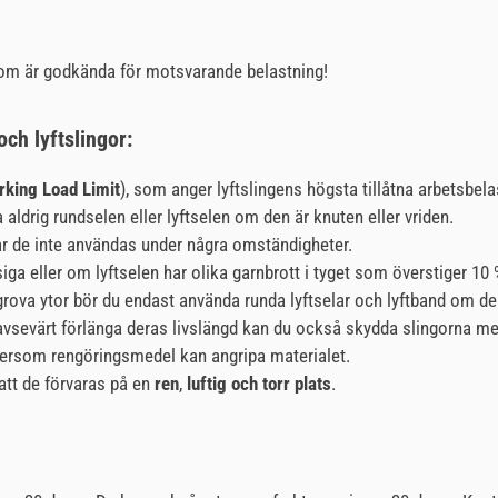
som är godkända för motsvarande belastning!
ch lyftslingor:
rking Load Limit
), som anger lyftslingens högsta tillåtna arbetsbela
a aldrig rundselen eller lyftselen om den är knuten eller vriden.
får de inte användas under några omständigheter.
a eller om lyftselen har olika garnbrott i tyget som överstiger 10 %
d grova ytor bör du endast använda runda lyftselar och lyftband o
tt avsevärt förlänga deras livslängd kan du också skydda slingorna m
tersom rengöringsmedel kan angripa materialet.
att de förvaras på en
ren
,
luftig och torr plats
.