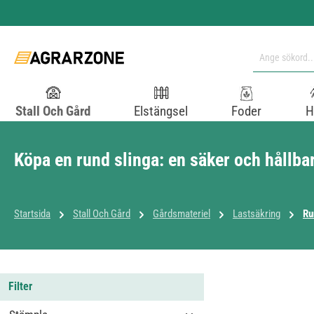
pa till huvudinnehåll
Hoppa till sökning
Hoppa till huvudnavigering
Stall Och Gård
Elstängsel
Foder
H
Köpa en rund slinga: en säker och hållba
Startsida
Stall Och Gård
Gårdsmateriel
Lastsäkring
Ru
Filter