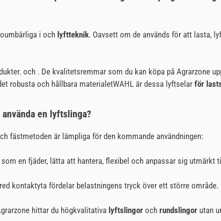
oumbärliga i
och
lyftteknik
. Oavsett om de används för att lasta, lyft
odukter.
och . De kvalitetsremmar som du kan köpa på Agrarzone uppf
 det robusta och hållbara materialetWAHL är dessa lyftselar
för last
 använda en lyftslinga?
n och fästmetoden är lämpliga för den kommande användningen:
a som en fjäder, lätta att hantera, flexibel och anpassar sig utmärkt ti
red kontaktyta fördelar belastningens tryck över ett större område. 
Agrarzone hittar du högkvalitativa
lyftslingor
och
rundslingor
utan u