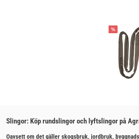
%
Slingor: Köp rundslingor och lyftslingor på Ag
Oavsett om det gäller skogsbruk, jordbruk, byggnadsind