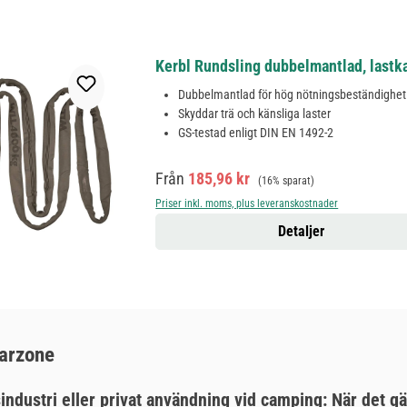
Kerbl Rundsling dubbelmantlad, lastka
Dubbelmantlad för hög nötningsbeständighet
Skyddar trä och känsliga laster
GS-testad enligt DIN EN 1492-2
Försäljningspris:
Ordinarie pris:
Från
185,96 kr
(16% sparat)
Priser inkl. moms, plus leveranskostnader
Detaljer
rarzone
ustri eller privat användning vid camping: När det gäller