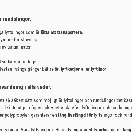
h rundslingor.
iga lyftslingor som är
lätta att transportera
.
rymme för stuvning.
 av tunga laster.
kyddar mot slitage.
 lasten många gånger bättre än
lyftkedjor
eller
lyftlinor
.
vändning i alla väder.
ett så säkert sätt som möjligt är lyftslingor och rundslingor det bä
 de inte utgör någon säkerhetsrisk. Våra lyftslingor och rundslingor
ler polypropylen garanterar en
lång livslängd för
lyftslingor och rund
ot skador. Våra lyftslingor och rundslingor är
slitstarka
, har en
lång