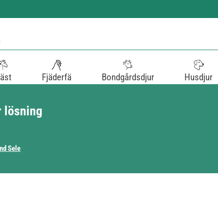
äst
Fjäderfä
Bondgårdsdjur
Husdjur
r lösning
nd Sele