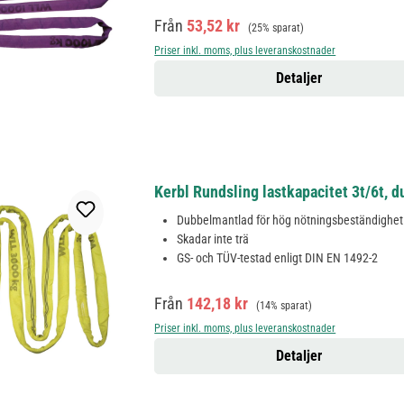
Försäljningspris:
Ordinarie pris:
Från
53,52 kr
(25% sparat)
Priser inkl. moms, plus leveranskostnader
Detaljer
Kerbl Rundsling lastkapacitet 3t/6t, 
Dubbelmantlad för hög nötningsbeständighet
Skadar inte trä
GS- och TÜV-testad enligt DIN EN 1492-2
Försäljningspris:
Ordinarie pris:
Från
142,18 kr
(14% sparat)
Priser inkl. moms, plus leveranskostnader
Detaljer