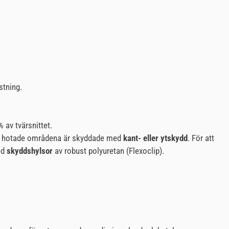
stning.
 av tvärsnittet.
m de hotade områdena är skyddade med
kant- eller ytskydd
. För att
ed
skyddshylsor
av robust polyuretan (Flexoclip).