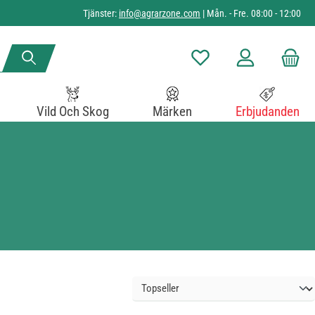
Tjänster:
info@agrarzone.com
| Mån. - Fre. 08:00 - 12:00
Du har 0 objekt i önskelista
Vild Och Skog
Märken
Erbjudanden