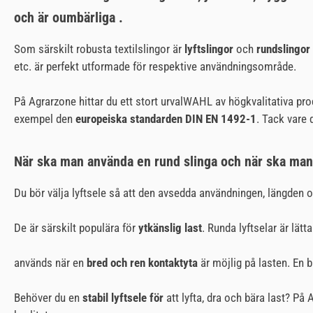
och är oumbärliga .
Som särskilt robusta textilslingor är
lyftslingor
och
rundslingor
etc. är perfekt utformade för respektive användningsområde.
På Agrarzone hittar du ett stort urvalWAHL av högkvalitativa pr
exempel den
europeiska standarden DIN EN 1492-1
. Tack vare
När ska man använda en rund slinga och när ska man
Du bör välja lyftsele så att den avsedda användningen, längde
De är särskilt populära för
ytkänslig last
. Runda lyftselar är lätt
används när en
bred och ren kontaktyta
är möjlig på lasten. En b
Behöver du en
stabil lyftsele för
att lyfta, dra och bära last? På 