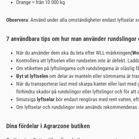
Orange = från 10 000 kg
Observera
: Använd under alla omständigheter endast lyftselar 
7 användbara tips om hur man använder rundslingor o
När du använder dem ska du leta efter WLL-märkningen
(Wo
Kontrollera att lyftselen eller rundselen inte är defekt. Ladd
Om etiketten på lyftslingarna och rundslingarna är oläslig 
Byt ut lyftselen
om delar av manteln eller sömmarna är trasig
När du transporterar last med skarpa kanter eller last me
förhindra skador på rundslingor eller lyftslingor och för a
Smutsiga
lyftselar
bör endast rengöras med rent vatten, ef
Om lyftselar och rundslingor inte används rekommenderas 
Dina fördelar i Agrarzone butiken