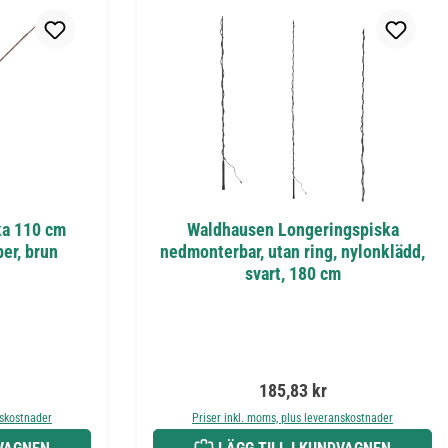
ka 110 cm
Waldhausen Longeringspiska
er, brun
nedmonterbar, utan ring, nylonklädd,
svart, 180 cm
is:
Ordinarie pris:
185,83 kr
nskostnader
Priser inkl. moms, plus leveranskostnader