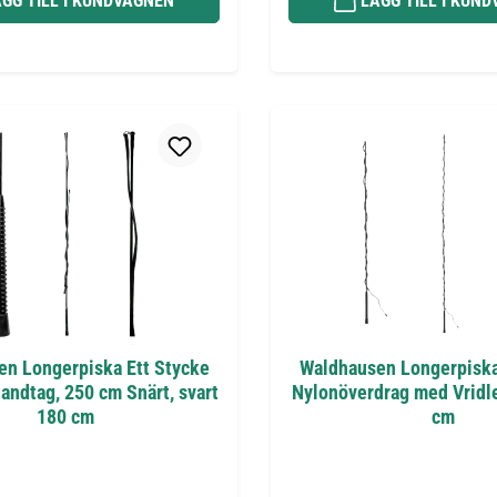
GG TILL I KUNDVAGNEN
LÄGG TILL I KUN
n Longerpiska Ett Stycke
Waldhausen Longerpiska 
andtag, 250 cm Snärt, svart
Nylonöverdrag med Vridle
180 cm
cm