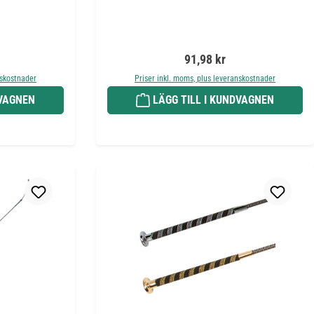
is:
Ordinarie pris:
91,98 kr
nskostnader
Priser inkl. moms, plus leveranskostnader
DVAGNEN
LÄGG TILL I KUNDVAGNEN