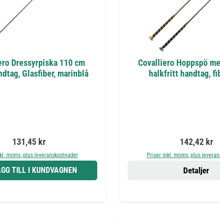
ero Dressyrpiska 110 cm
Covalliero Hoppspö me
dtag, Glasfiber, marinblå
halkfritt handtag, fi
Ordinarie pris:
Ordinarie pr
131,45 kr
142,42 kr
nkl. moms, plus leveranskostnader
Priser inkl. moms, plus levera
GG TILL I KUNDVAGNEN
Detaljer