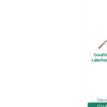
Covalli
Läderhan
Priser i