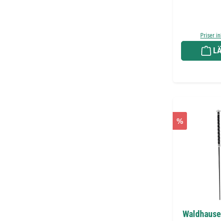
Priser i
LÄ
%
Waldhausen