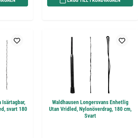
DVAGNEN
LÄGG TILL I KUNDVAGNEN
Isärtagbar,
Waldhausen Longersvans Enhetlig
d, svart 180
Utan Vridled, Nylonöverdrag, 180 cm,
Svart