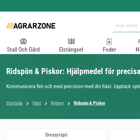
pa till huvudinnehåll
Hoppa till sökning
Hoppa till huvudnavigering
Stall Och Gård
Elstängsel
Foder
H
Ridspön & Piskor: Hjälpmedel för precisa
Kommunicera fint och med precision med din häst. Upptäck optima
Startsida
Häst
Ryttare
Ridspön & Piskor
Dressyrspö