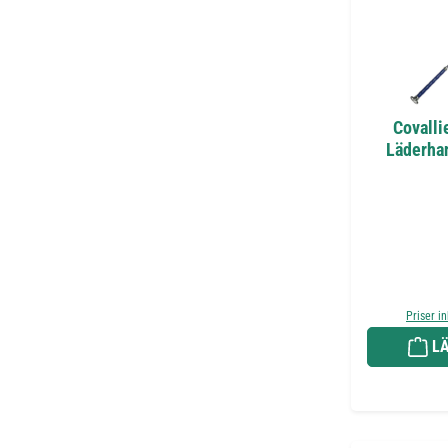
Covalli
Läderhan
Priser i
LÄ