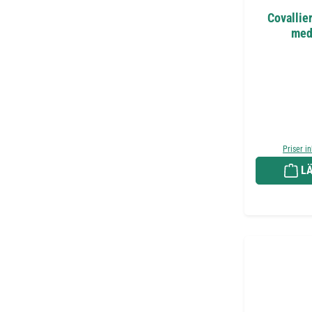
Covallie
med
Priser i
LÄ