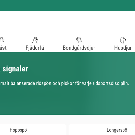
äst
Fjäderfä
Bondgårdsdjur
Husdjur
 signaler
lt balanserade ridspön och piskor för varje ridsportsdisciplin.
Hoppspö
Longerspö