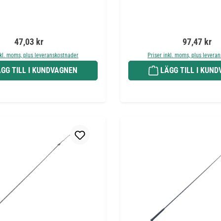
Ordinarie pris:
Ordinarie pr
47,03 kr
97,47 kr
nkl. moms, plus leveranskostnader
Priser inkl. moms, plus levera
GG TILL I KUNDVAGNEN
LÄGG TILL I KUN