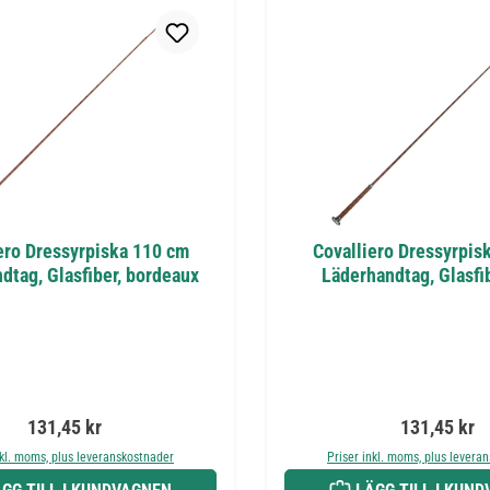
ero Dressyrpiska 110 cm
Covalliero Dressyrpis
dtag, Glasfiber, bordeaux
Läderhandtag, Glasfib
Ordinarie pris:
Ordinarie pr
131,45 kr
131,45 kr
nkl. moms, plus leveranskostnader
Priser inkl. moms, plus levera