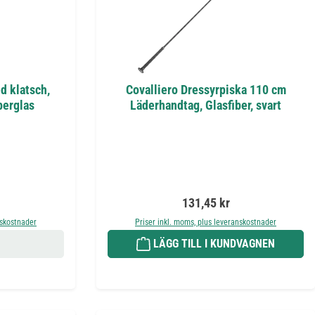
d klatsch,
Covalliero Dressyrpiska 110 cm
berglas
Läderhandtag, Glasfiber, svart
is:
Ordinarie pris:
131,45 kr
nskostnader
Priser inkl. moms, plus leveranskostnader
LÄGG TILL I KUNDVAGNEN