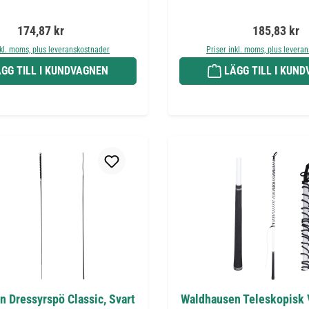
Ordinarie pris:
Ordinarie pr
174,87 kr
185,83 kr
nkl. moms, plus leveranskostnader
Priser inkl. moms, plus levera
GG TILL I KUNDVAGNEN
LÄGG TILL I KUN
 Dressyrspö Classic, Svart
Waldhausen Teleskopisk V