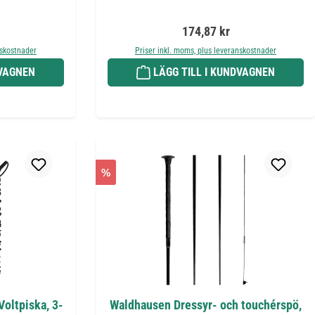
is:
Ordinarie pris:
174,87 kr
nskostnader
Priser inkl. moms, plus leveranskostnader
DVAGNEN
LÄGG TILL I KUNDVAGNEN
%
oltpiska, 3-
Waldhausen Dressyr- och touchérspö,