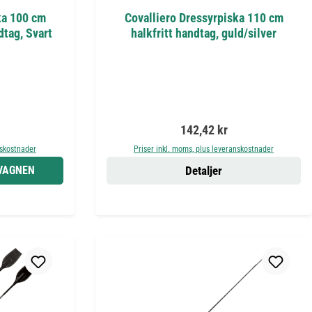
ka 100 cm
Covalliero Dressyrpiska 110 cm
tag, Svart
halkfritt handtag, guld/silver
is:
Ordinarie pris:
142,42 kr
nskostnader
Priser inkl. moms, plus leveranskostnader
DVAGNEN
Detaljer