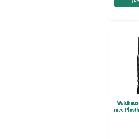
LÄ
Waldhause
med Plasth