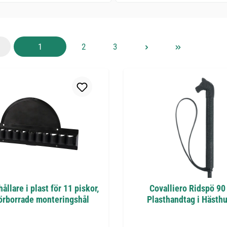
Sida
Sida
Sida
1
2
3
ållare i plast för 11 piskor,
Covalliero Ridspö 9
örborrade monteringshål
Plasthandtag i Hästh