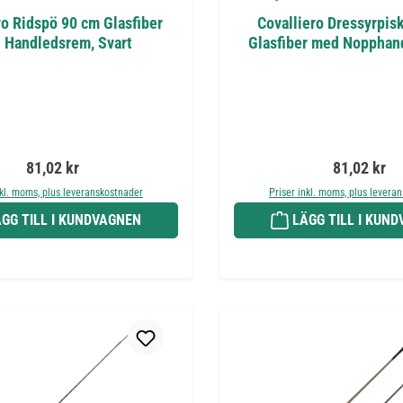
ro Ridspö 90 cm Glasfiber
Covalliero Dressyrpis
 Handledsrem, Svart
Glasfiber med Nopphand
Ordinarie pris:
Ordinarie pr
81,02 kr
81,02 kr
nkl. moms, plus leveranskostnader
Priser inkl. moms, plus levera
GG TILL I KUNDVAGNEN
LÄGG TILL I KUN