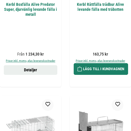
Kerbl Boxfälla Alive Predator
Kerbl Råttfälla trådbur Alive
Super, djurvänlig levande fälla i
levande fälla med träbotten
metall
Ordinarie pris:
Ordinarie pris:
Från
1 234,30 kr
163,75 kr
Priser inkl. moms, plus leveranskostnader
Priser inkl. moms, plus leveranskostnader
LÄGG TILL I KUNDVAGNEN
Detaljer