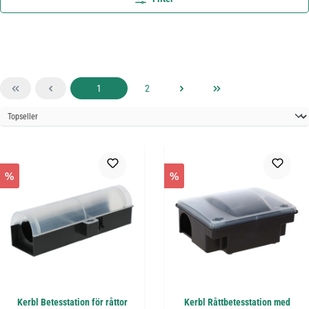
Sida
Sida
1
2
%
%
Kerbl Betesstation för råttor
Kerbl Råttbetesstation med