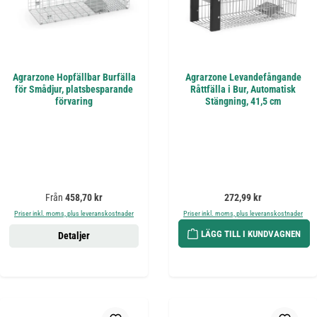
Agrarzone Hopfällbar Burfälla
Agrarzone Levandefångande
för Smådjur, platsbesparande
Råttfälla i Bur, Automatisk
förvaring
Stängning, 41,5 cm
Ordinarie pris:
Ordinarie pris:
Från
458,70 kr
272,99 kr
Priser inkl. moms, plus leveranskostnader
Priser inkl. moms, plus leveranskostnader
LÄGG TILL I KUNDVAGNEN
Detaljer