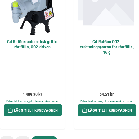
Cit RatGun automatisk giftfri
Cit RatGun CO2-
råttfälla, CO2-driven
ersättningspatron för råttfälla,
16 g
Ordinarie pris:
Ordinarie pris:
1 409,20 kr
54,51 kr
Priser inkl. moms, plus leveranskostnader
Priser inkl. moms, plus leveranskostnader
LÄGG TILL I KUNDVAGNEN
LÄGG TILL I KUNDVAGNEN