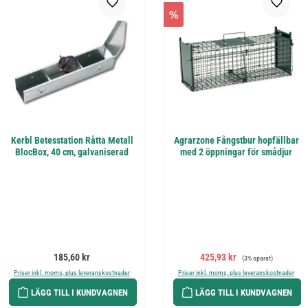
%
Kerbl Betesstation Råtta Metall
Agrarzone Fångstbur hopfällbar
BlocBox, 40 cm, galvaniserad
med 2 öppningar för smådjur
Ordinarie pris:
Försäljningspris:
Ordinarie pris:
185,60 kr
425,93 kr
(3% sparat)
Priser inkl. moms, plus leveranskostnader
Priser inkl. moms, plus leveranskostnader
LÄGG TILL I KUNDVAGNEN
LÄGG TILL I KUNDVAGNEN