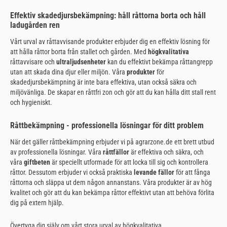
Effektiv skadedjursbekämpning: håll råttorna borta och håll
ladugården ren
Vårt urval av råttavvisande produkter erbjuder dig en effektiv lösning för
att hålla råttor borta från stallet och gården. Med
högkvalitativa
råttavvisare och
ultraljudsenheter
kan du effektivt bekämpa råttangrepp
utan att skada dina djur eller miljön. Våra
produkter
för
skadedjursbekämpning är inte bara effektiva, utan också säkra och
miljövänliga. De skapar en råttfri zon och gör att du kan hålla ditt stall rent
och hygieniskt.
Råttbekämpning - professionella lösningar för ditt problem
När det gäller råttbekämpning erbjuder vi på agrarzone.de ett brett utbud
av professionella lösningar. Våra
råttfällor
är effektiva och säkra, och
våra
giftbeten
är speciellt utformade för att locka till sig och kontrollera
råttor. Dessutom erbjuder vi också praktiska
levande fällor
för att fånga
råttorna och släppa ut dem någon annanstans. Våra produkter är av hög
kvalitet och gör att du kan bekämpa råttor effektivt utan att behöva förlita
dig på extern hjälp.
Övertyga dig själv om vårt stora urval av högkvalitativa