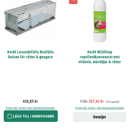
Kerbl Levandefälla Boxfälla
Kerbl WildStop
Deluxe för råttor & gnagare
repellentkoncentrat mot
vildsvin, mårddjur & råttor
Ordinarie pris:
Försäljningspris:
Ordinarie pris:
436,85 kr
Från
207,45 kr
(5% sparat)
Priser inkl. moms, plus leveranskostnader
Priser inkl. moms, plus leveranskostnader
LÄGG TILL I KUNDVAGNEN
Detaljer