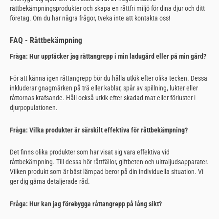
råttbekämpningsprodukter och skapa en råttfri miljö för dina djur och ditt
företag. Om du har några frågor, tveka inte att kontakta oss!
FAQ - Råttbekämpning
Fråga: Hur upptäcker jag råttangrepp i min ladugård eller på min gård?
För att känna igen råttangrepp bör du hålla utkik efter olika tecken. Dessa
inkluderar gnagmärken på trä eller kablar, spår av spillning, lukter eller
råttornas krafsande. Håll också utkik efter skadad mat eller förluster i
djurpopulationen.
Fråga: Vilka produkter är särskilt effektiva för råttbekämpning?
Det finns olika produkter som har visat sig vara effektiva vid
råttbekämpning. Till dessa hör råttfällor, giftbeten och ultraljudsapparater.
Vilken produkt som är bäst lämpad beror på din individuella situation. Vi
ger dig gärna detaljerade råd.
Fråga: Hur kan jag förebygga råttangrepp på lång sikt?