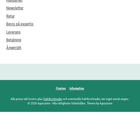
Hållbarhet
Newsletter
Retur
Bevis på expertis
Leverans
Betalning
Ångerrätt
Företag
Information
Alla priser inkl moms plus
fraktkostnader
och eventuella fraktkostnader, om inget annat anges.
© 2026 Agrarzone - Alla rättigheter förbehållna. Theme by Agrarzone