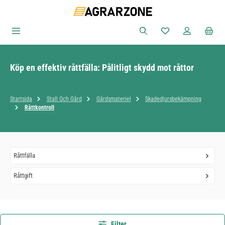
Hoppa till huvudinnehåll
Du har 0 objekt i ön
Köp en effektiv råttfälla: Pålitligt skydd mot råttor
Startsida
Stall Och Gård
Gårdsmateriel
Skadedjursbekämpning
Råttkontroll
Råttfälla
Råttgift
Filter