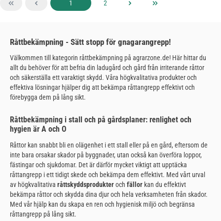
Sida
Sida
1
2
Råttbekämpning - Sätt stopp för gnagarangrepp!
Välkommen till kategorin råttbekämpning på agrarzone.de! Här hittar du
allt du behöver för att befria din ladugård och gård från irriterande råttor
och säkerställa ett varaktigt skydd. Våra högkvalitativa produkter och
effektiva lösningar hjälper dig att bekämpa råttangrepp effektivt och
förebygga dem på lång sikt.
Råttbekämpning i stall och på gårdsplaner: renlighet och
hygien är A och O
Råttor kan snabbt bli en olägenhet i ett stall eller på en gård, eftersom de
inte bara orsakar skador på byggnader, utan också kan överföra loppor,
fästingar och sjukdomar. Det är därför mycket viktigt att upptäcka
råttangrepp i ett tidigt skede och bekämpa dem effektivt. Med vårt urval
av högkvalitativa
råttskyddsprodukter
och
fällor
kan du effektivt
bekämpa råttor och skydda dina djur och hela verksamheten från skador.
Med vår hjälp kan du skapa en ren och hygienisk miljö och begränsa
råttangrepp på lång sikt.