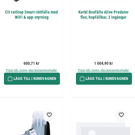
Cit ratStop Smart råttfälla med
Kerbl Boxfälla Alive Predator
WiFi & app-styrning
flex, hopfällbar, 2 ingångar
Ordinarie pris:
Ordinarie pris:
600,71 kr
1 004,90 kr
Priser inkl. moms, plus leveranskostnader
Priser inkl. moms, plus leveranskostnader
LÄGG TILL I KUNDVAGNEN
LÄGG TILL I KUNDVAGNEN