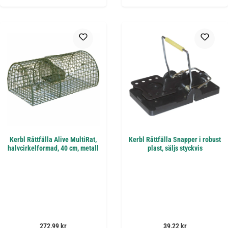
Kerbl Råttfälla Alive MultiRat,
Kerbl Råttfälla Snapper i robust
halvcirkelformad, 40 cm, metall
plast, säljs styckvis
Ordinarie pris:
Ordinarie pris:
272,99 kr
39,22 kr