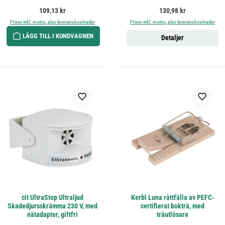
Ordinarie pris:
Ordinarie pris:
109,13 kr
130,98 kr
Priser inkl. moms, plus leveranskostnader
Priser inkl. moms, plus leveranskostnader
LÄGG TILL I KUNDVAGNEN
Detaljer
cit UltraStop Ultraljud
Kerbl Luna råttfälla av PEFC-
Skadedjursskrämma 230 V, med
certifierat bokträ, med
nätadapter, giftfri
träutlösare