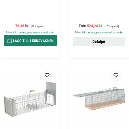
Försäljningspris:
Ordinarie pris:
Försäljningspris:
Ordinarie pris:
76,36 kr
Från
524,24 kr
(13% sparat)
(10% sparat)
Priser inkl. moms, plus leveranskostnader
Priser inkl. moms, plus leveranskostnader
LÄGG TILL I KUNDVAGNEN
Detaljer