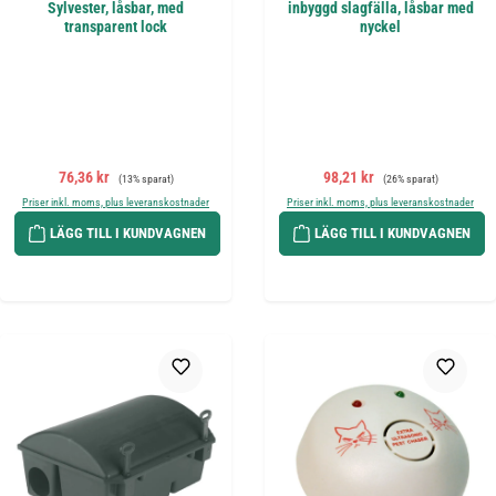
Sylvester, låsbar, med
inbyggd slagfälla, låsbar med
transparent lock
nyckel
Försäljningspris:
Ordinarie pris:
Försäljningspris:
Ordinarie pris:
76,36 kr
98,21 kr
(13% sparat)
(26% sparat)
Priser inkl. moms, plus leveranskostnader
Priser inkl. moms, plus leveranskostnader
LÄGG TILL I KUNDVAGNEN
LÄGG TILL I KUNDVAGNEN