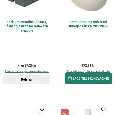
Kerbl Betesstation BlocBox,
Kerbl UltraStop Universal
låsbar plastbox för råtta- och
ultraljud råtta & mus 230 V
musbete
Ordinarie pris:
Ordinarie pris:
Från
27,20 kr
152,83 kr
Priser inkl. moms, plus leveranskostnader
Priser inkl. moms, plus leveranskostnader
LÄGG TILL I KUNDVAGNEN
Detaljer
%