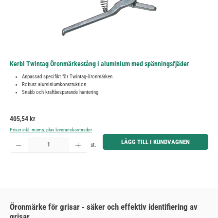
Kerbl Twintag Öronmärkestång i aluminium med spänningsfjäder
Anpassad specifikt för Twintag-öronmärken
Robust aluminiumkonstruktion
Snabb och kraftbesparande hantering
Ordinarie pris:
405,54 kr
Priser inkl. moms, plus leveranskostnader
Produktkvantitet: Ange önskat belopp eller använd knapparna för att öka eller minska kvantiteten.
LÄGG TILL I KUNDVAGNEN
st.
Öronmärke för grisar - säker och effektiv identifiering av
grisar