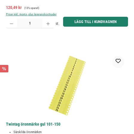
Försäljningspris:
Ordinarie pris:
120,49 kr
(13% sparat)
Priser inkl. moms, plus leveranskostnader
Produktkvantitet: Ange önskat belopp eller använd knapparna för att öka eller minska kvantiteten.
LÄGG TILL I KUNDVAGNEN
st.
%
Twintag öronmärke gul 101-150
Särskilda öronmärken