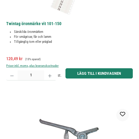
Twintag öronmärke vit 101-150
Särskilda öronmärken
För smågrisar, får och lamm
Tillgänglig tom eller präglad
Försäljningspris:
Ordinarie pris:
120,49 kr
(13% sparat)
Priser inkl. moms, plus leveranskostnader
Produktkvantitet: Ange önskat belopp eller använd knapparna för att öka eller minska kvantiteten.
LÄGG TILL I KUNDVAGNEN
st.