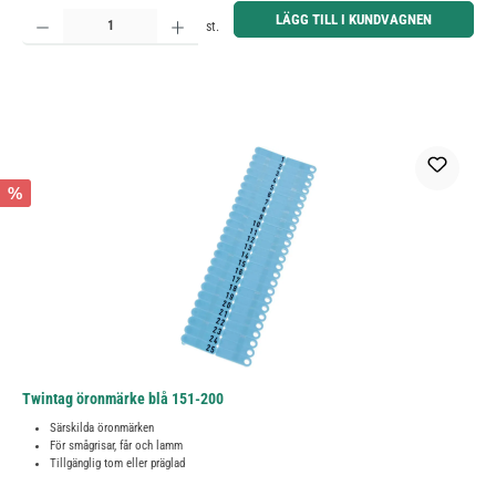
Produktkvantitet: Ange önskat belopp eller använd knapparna för att öka eller minska kvantiteten.
LÄGG TILL I KUNDVAGNEN
st.
%
Twintag öronmärke blå 151-200
Särskilda öronmärken
För smågrisar, får och lamm
Tillgänglig tom eller präglad