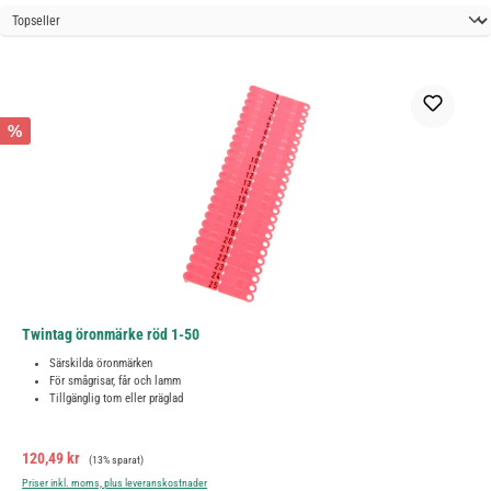
%
Twintag öronmärke röd 1-50
Särskilda öronmärken
För smågrisar, får och lamm
Tillgänglig tom eller präglad
Försäljningspris:
Ordinarie pris:
120,49 kr
(13% sparat)
Priser inkl. moms, plus leveranskostnader