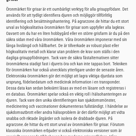
Öronmärket för grisar är ett oumbärligt verktyg för alla grisuppfödare. Det
används för att tydligt identifiera djuren och möjliggör tillförlitlig
identifiering och besättningshantering. På agrarzone.de hittar du ett stort
urval av högkvalitativa öronmärken för grisar som uppfyller alla lagkrav.
Oavsett om du har en liten hobbygård eller en större grisfarm är du på den
säkra sidan med våra öronmärken. Våra öronmärken imponerar med sin
långa livslängd och hållbarhet. De är tillverkade av robust plast eller
högkvalitativ metall och klarar utan problem de krav som ställs i den
dagliga grisuppfödningen. Tack vare de säkra fästalternativen sitter
öronmärkena stadigt fast i djurets öra och kan inte tappas bort. Tekniken
för öronmärken har också utvecklats ytterligare under de senaste åren.
Elektroniska öronmärken gör det möjligt att lagra viktiga djurdata som
ursprung, födelsedatum och medicinsk information i en transponder.
Dessa data kan sedan bekvämt läsas av med en läsare och registreras i
en databas. Öronmärket spelar också en viktig roll i hälsohanteringen av
djuren. Tack vare den unika identifieringen kan sjukdomsmönster,
medicinering och vaccinationer dokumenteras fullständigt. I händelse av
sjukdomsutbrott eller andra hälsoproblem är det därför möjligt att vidta
snabba och riktade åtgärder och isolera de drabbade djuren. På
agrarzone.de hittar du ett stort urval av öronmärken för grisar. Förutom
klassiska öronmärken erbjuder vi också elektroniska versioner som är