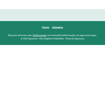
Företag
Information
Alla priser inkl moms plus
fraktkostnader
och eventuella fraktkostnader, om inget annat anges.
© 2026 Agrarzone - Alla rättigheter förbehållna. Theme by Agrarzone