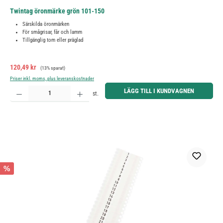
Twintag öronmärke grön 101-150
Särskilda öronmärken
För smågrisar, får och lamm
Tillgänglig tom eller präglad
Försäljningspris:
Ordinarie pris:
120,49 kr
(13% sparat)
Priser inkl. moms, plus leveranskostnader
Produktkvantitet: Ange önskat belopp eller använd knapparna för att öka eller minska kvantiteten.
LÄGG TILL I KUNDVAGNEN
st.
%