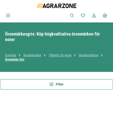
Hoppa till huvudinnehåll
Du har 0 objekt i ön
Öronmärkesgris: Köp högkvalitativa öronmärken för
noter
Startsida
Bondgårdsdjur
Tillbehör för grisar
Grisidentifiering
Öronmärke Gris
Filter