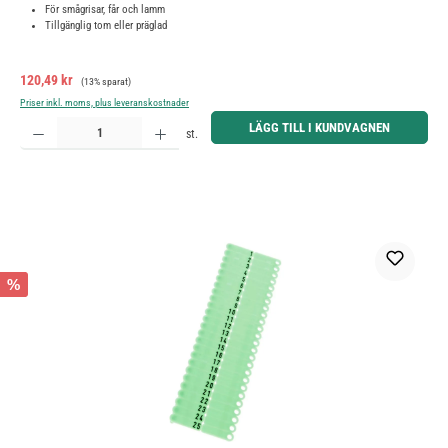
För smågrisar, får och lamm
Tillgänglig tom eller präglad
Försäljningspris:
Ordinarie pris:
120,49 kr
(13% sparat)
Priser inkl. moms, plus leveranskostnader
Produktkvantitet: Ange önskat belopp eller använd knapparna för att öka eller minska kvantiteten.
LÄGG TILL I KUNDVAGNEN
st.
%