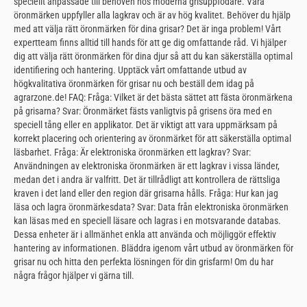
speciellt anpassade till behoven hos moderna grisuppfödare. Våra
öronmärken uppfyller alla lagkrav och är av hög kvalitet. Behöver du hjälp
med att välja rätt öronmärken för dina grisar? Det är inga problem! Vårt
expertteam finns alltid till hands för att ge dig omfattande råd. Vi hjälper
dig att välja rätt öronmärken för dina djur så att du kan säkerställa optimal
identifiering och hantering. Upptäck vårt omfattande utbud av
högkvalitativa öronmärken för grisar nu och beställ dem idag på
agrarzone.de! FAQ: Fråga: Vilket är det bästa sättet att fästa öronmärkena
på grisarna? Svar: Öronmärket fästs vanligtvis på grisens öra med en
speciell tång eller en applikator. Det är viktigt att vara uppmärksam på
korrekt placering och orientering av öronmärket för att säkerställa optimal
läsbarhet. Fråga: Är elektroniska öronmärken ett lagkrav? Svar:
Användningen av elektroniska öronmärken är ett lagkrav i vissa länder,
medan det i andra är valfritt. Det är tillrådligt att kontrollera de rättsliga
kraven i det land eller den region där grisarna hålls. Fråga: Hur kan jag
läsa och lagra öronmärkesdata? Svar: Data från elektroniska öronmärken
kan läsas med en speciell läsare och lagras i en motsvarande databas.
Dessa enheter är i allmänhet enkla att använda och möjliggör effektiv
hantering av informationen. Bläddra igenom vårt utbud av öronmärken för
grisar nu och hitta den perfekta lösningen för din grisfarm! Om du har
några frågor hjälper vi gärna till.