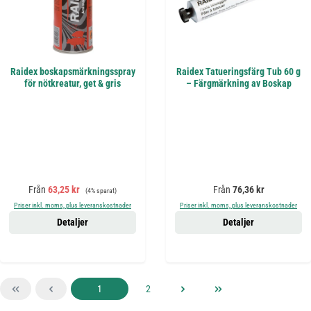
Raidex boskapsmärkningsspray
Raidex Tatueringsfärg Tub 60 g
för nötkreatur, get & gris
– Färgmärkning av Boskap
Försäljningspris:
Ordinarie pris:
Ordinarie pris:
Från
63,25 kr
Från
76,36 kr
(4% sparat)
Priser inkl. moms, plus leveranskostnader
Priser inkl. moms, plus leveranskostnader
Detaljer
Detaljer
Sida
Sida
1
2