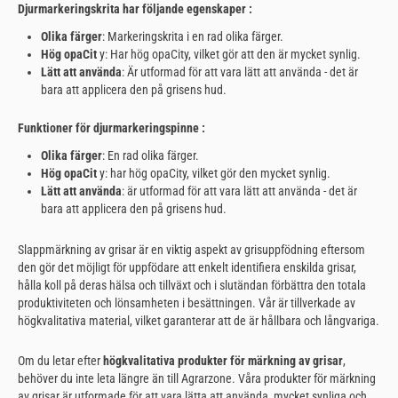
Djurmarkeringskrita har följande egenskaper :
Olika färger
: Markeringskrita i en rad olika färger.
Hög opaCit
y: Har hög opaCity, vilket gör att den är mycket synlig.
Lätt att använda
: Är utformad för att vara lätt att använda - det är
bara att applicera den på grisens hud.
Funktioner för djurmarkeringspinne :
Olika färger
: En rad olika färger.
Hög opaCit
y: har hög opaCity, vilket gör den mycket synlig.
Lätt att använda
: är utformad för att vara lätt att använda - det är
bara att applicera den på grisens hud.
Slappmärkning av grisar är en viktig aspekt av grisuppfödning eftersom
den gör det möjligt för uppfödare att enkelt identifiera enskilda grisar,
hålla koll på deras hälsa och tillväxt och i slutändan förbättra den totala
produktiviteten och lönsamheten i besättningen. Vår
är tillverkade av
högkvalitativa material, vilket garanterar att de är hållbara och långvariga.
Om du letar efter
högkvalitativa produkter för märkning av grisar
,
behöver du inte leta längre än till Agrarzone. Våra produkter för märkning
av grisar är utformade för att vara lätta att använda, mycket synliga och