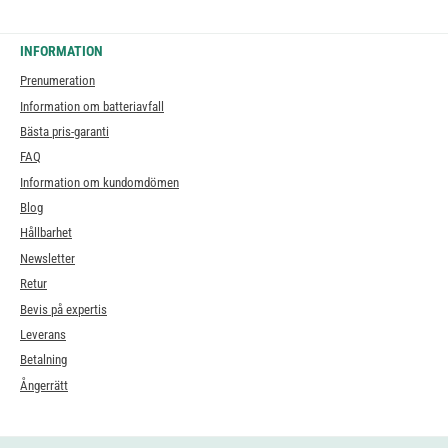
INFORMATION
Prenumeration
Information om batteriavfall
Bästa pris-garanti
FAQ
Information om kundomdömen
Blog
Hållbarhet
Newsletter
Retur
Bevis på expertis
Leverans
Betalning
Ångerrätt