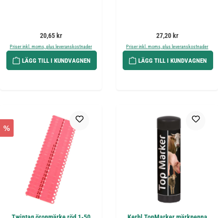
Ordinarie pris:
Ordinarie pris:
20,65 kr
27,20 kr
Priser inkl. moms, plus leveranskostnader
Priser inkl. moms, plus leveranskostnader
LÄGG TILL I KUNDVAGNEN
LÄGG TILL I KUNDVAGNEN
%
Twintag öronmärke röd 1-50
Kerbl TopMarker märkpenna