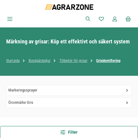
Hoppa till huvudinnehåll
Du har 0 objekt i ön
Märkning av grisar: Köp ett effektivt och säkert system
Startsida
Bondgårdsdjur
Tillbehör för grisar
Grisidentifiering
Markeringssprayer
Öronmärke Gris
Filter