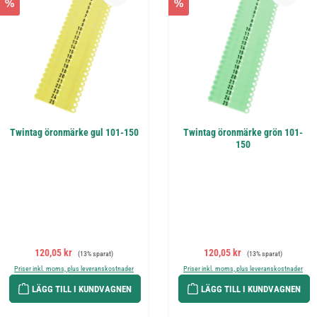
%
%
Twintag öronmärke gul 101-150
Twintag öronmärke grön 101-
150
Försäljningspris:
Ordinarie pris:
Försäljningspris:
Ordinarie pris:
120,05 kr
120,05 kr
(13% sparat)
(13% sparat)
Priser inkl. moms, plus leveranskostnader
Priser inkl. moms, plus leveranskostnader
LÄGG TILL I KUNDVAGNEN
LÄGG TILL I KUNDVAGNEN