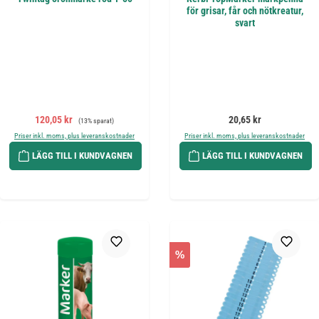
för grisar, får och nötkreatur,
svart
Försäljningspris:
Ordinarie pris:
Ordinarie pris:
120,05 kr
20,65 kr
(13% sparat)
Priser inkl. moms, plus leveranskostnader
Priser inkl. moms, plus leveranskostnader
LÄGG TILL I KUNDVAGNEN
LÄGG TILL I KUNDVAGNEN
%