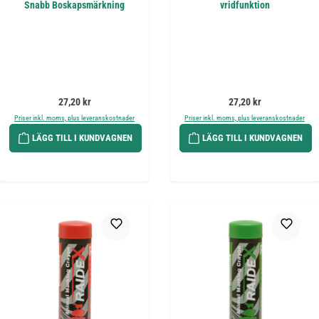
Snabb Boskapsmärkning
vridfunktion
Ordinarie pris:
Ordinarie pris:
27,20 kr
27,20 kr
Priser inkl. moms, plus leveranskostnader
Priser inkl. moms, plus leveranskostnader
LÄGG TILL I KUNDVAGNEN
LÄGG TILL I KUNDVAGNEN