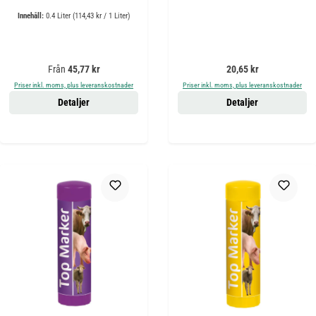
Innehåll:
0.4 Liter
(114,43 kr / 1 Liter)
Ordinarie pris:
Ordinarie pris:
Från
45,77 kr
20,65 kr
Priser inkl. moms, plus leveranskostnader
Priser inkl. moms, plus leveranskostnader
Detaljer
Detaljer