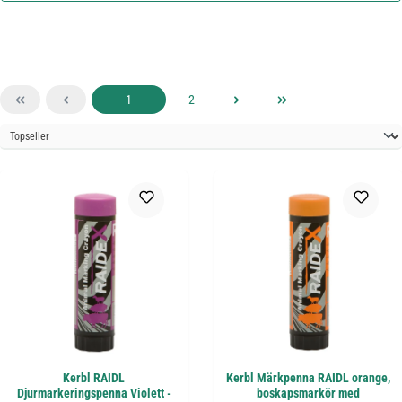
Sida
Sida
1
2
Kerbl RAIDL
Kerbl Märkpenna RAIDL orange,
Djurmarkeringspenna Violett -
boskapsmarkör med