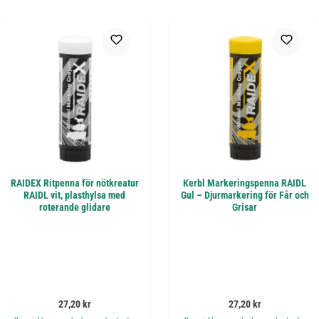
RAIDEX Ritpenna för nötkreatur
Kerbl Markeringspenna RAIDL
RAIDL vit, plasthylsa med
Gul – Djurmarkering för Får och
roterande glidare
Grisar
Ordinarie pris:
Ordinarie pris:
27,20 kr
27,20 kr