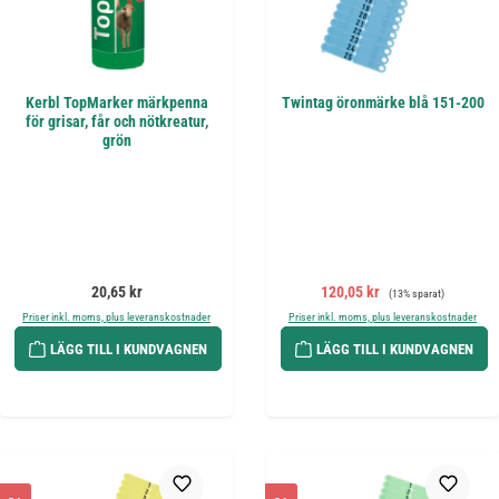
Kerbl TopMarker märkpenna
Twintag öronmärke blå 151-200
för grisar, får och nötkreatur,
grön
Ordinarie pris:
Försäljningspris:
Ordinarie pris:
20,65 kr
120,05 kr
(13% sparat)
Priser inkl. moms, plus leveranskostnader
Priser inkl. moms, plus leveranskostnader
LÄGG TILL I KUNDVAGNEN
LÄGG TILL I KUNDVAGNEN