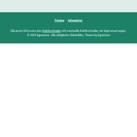
Företag
Information
Alla priser inkl moms plus
fraktkostnader
och eventuella fraktkostnader, om inget annat anges.
© 2026 Agrarzone - Alla rättigheter förbehållna. Theme by Agrarzone