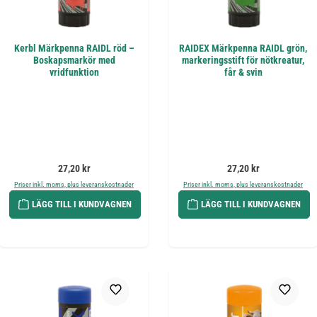
Kerbl Märkpenna RAIDL röd –
RAIDEX Märkpenna RAIDL grön,
Boskapsmarkör med
markeringsstift för nötkreatur,
vridfunktion
får & svin
Ordinarie pris:
Ordinarie pris:
27,20 kr
27,20 kr
Priser inkl. moms, plus leveranskostnader
Priser inkl. moms, plus leveranskostnader
LÄGG TILL I KUNDVAGNEN
LÄGG TILL I KUNDVAGNEN