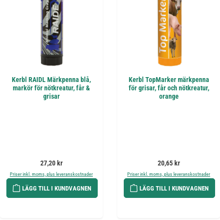
Kerbl RAIDL Märkpenna blå,
Kerbl TopMarker märkpenna
markör för nötkreatur, får &
för grisar, får och nötkreatur,
grisar
orange
Ordinarie pris:
Ordinarie pris:
27,20 kr
20,65 kr
Priser inkl. moms, plus leveranskostnader
Priser inkl. moms, plus leveranskostnader
LÄGG TILL I KUNDVAGNEN
LÄGG TILL I KUNDVAGNEN