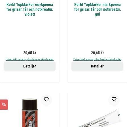
Kerbl TopMarker märkpenna
Kerbl TopMarker märkpenna
för grisar, får och nötkreatur,
för grisar, får och nötkreatur,
violett
gul
Ordinarie pris:
Ordinarie pris:
20,65 kr
20,65 kr
Priser inkl. moms, plus leveranskostnader
Priser inkl. moms, plus leveranskostnader
Detaljer
Detaljer
%