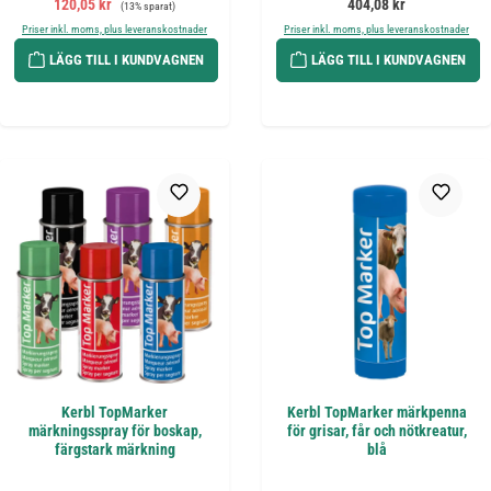
Försäljningspris:
Ordinarie pris:
Ordinarie pris:
120,05 kr
404,08 kr
(13% sparat)
Priser inkl. moms, plus leveranskostnader
Priser inkl. moms, plus leveranskostnader
LÄGG TILL I KUNDVAGNEN
LÄGG TILL I KUNDVAGNEN
Kerbl TopMarker
Kerbl TopMarker märkpenna
märkningsspray för boskap,
för grisar, får och nötkreatur,
färgstark märkning
blå