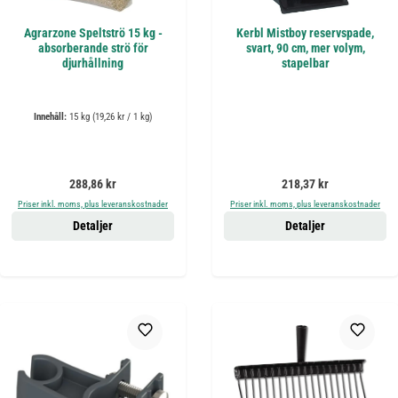
Agrarzone Speltströ 15 kg -
Kerbl Mistboy reservspade,
absorberande strö för
svart, 90 cm, mer volym,
djurhållning
stapelbar
Innehåll:
15 kg
(19,26 kr / 1 kg)
Ordinarie pris:
Ordinarie pris:
288,86 kr
218,37 kr
Priser inkl. moms, plus leveranskostnader
Priser inkl. moms, plus leveranskostnader
Detaljer
Detaljer