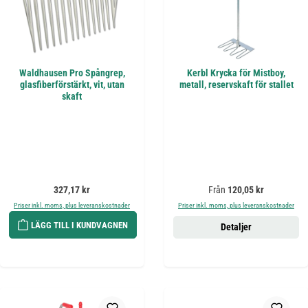
Waldhausen Pro Spångrep,
Kerbl Krycka för Mistboy,
glasfiberförstärkt, vit, utan
metall, reservskaft för stallet
skaft
Ordinarie pris:
Ordinarie pris:
327,17 kr
Från
120,05 kr
Priser inkl. moms, plus leveranskostnader
Priser inkl. moms, plus leveranskostnader
LÄGG TILL I KUNDVAGNEN
Detaljer