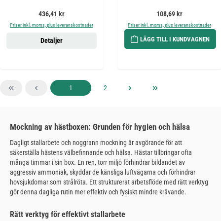
Ordinarie pris:
Ordinarie pris:
436,41 kr
108,69 kr
Priser inkl. moms, plus leveranskostnader
Priser inkl. moms, plus leveranskostnader
LÄGG TILL I KUNDVAGNEN
Detaljer
Sida
Sida
1
2
Mockning av hästboxen: Grunden för hygien och hälsa
Dagligt stallarbete och noggrann mockning är avgörande för att
säkerställa hästens välbefinnande och hälsa. Hästar tillbringar ofta
många timmar i sin box. En ren, torr miljö förhindrar bildandet av
aggressiv ammoniak, skyddar de känsliga luftvägarna och förhindrar
hovsjukdomar som strålröta. Ett strukturerat arbetsflöde med rätt verktyg
gör denna dagliga rutin mer effektiv och fysiskt mindre krävande.
Rätt verktyg för effektivt stallarbete