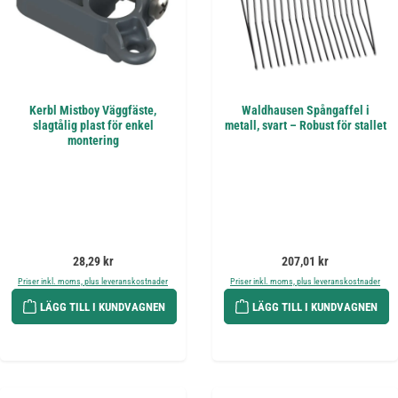
Kerbl Mistboy Väggfäste,
Waldhausen Spångaffel i
slagtålig plast för enkel
metall, svart – Robust för stallet
montering
Ordinarie pris:
Ordinarie pris:
28,29 kr
207,01 kr
Priser inkl. moms, plus leveranskostnader
Priser inkl. moms, plus leveranskostnader
LÄGG TILL I KUNDVAGNEN
LÄGG TILL I KUNDVAGNEN