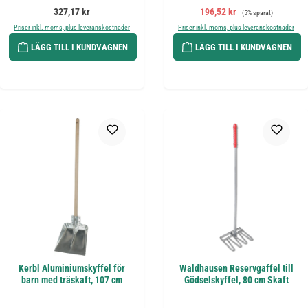
Ordinarie pris:
Försäljningspris:
Ordinarie pris:
327,17 kr
196,52 kr
(5% sparat)
Priser inkl. moms, plus leveranskostnader
Priser inkl. moms, plus leveranskostnader
LÄGG TILL I KUNDVAGNEN
LÄGG TILL I KUNDVAGNEN
Kerbl Aluminiumskyffel för
Waldhausen Reservgaffel till
barn med träskaft, 107 cm
Gödselskyffel, 80 cm Skaft