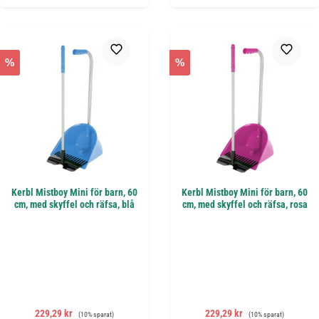
%
%
Kerbl Mistboy Mini för barn, 60
Kerbl Mistboy Mini för barn, 60
cm, med skyffel och räfsa, blå
cm, med skyffel och räfsa, rosa
Försäljningspris:
Ordinarie pris:
Försäljningspris:
Ordinarie pris:
229,29 kr
229,29 kr
(10% sparat)
(10% sparat)