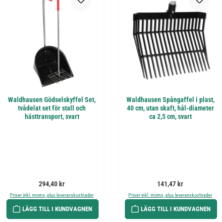
Waldhausen Gödselskyffel Set,
Waldhausen Spångaffel i plast,
tvådelat set för stall och
40 cm, utan skaft, hål-diameter
hästtransport, svart
ca 2,5 cm, svart
Ordinarie pris:
Ordinarie pris:
294,40 kr
141,47 kr
Priser inkl. moms, plus leveranskostnader
Priser inkl. moms, plus leveranskostnader
LÄGG TILL I KUNDVAGNEN
LÄGG TILL I KUNDVAGNEN