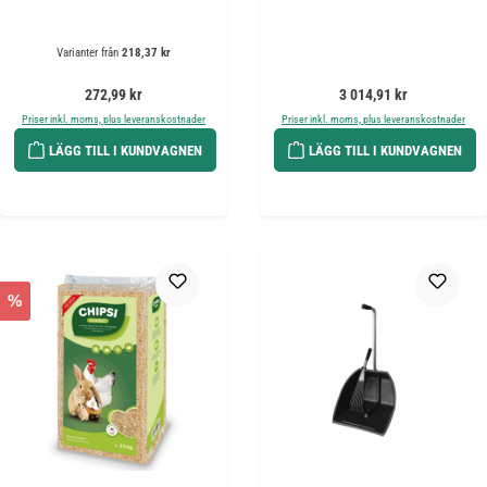
Varianter från
218,37 kr
Ordinarie pris:
Ordinarie pris:
272,99 kr
3 014,91 kr
Priser inkl. moms, plus leveranskostnader
Priser inkl. moms, plus leveranskostnader
LÄGG TILL I KUNDVAGNEN
LÄGG TILL I KUNDVAGNEN
%