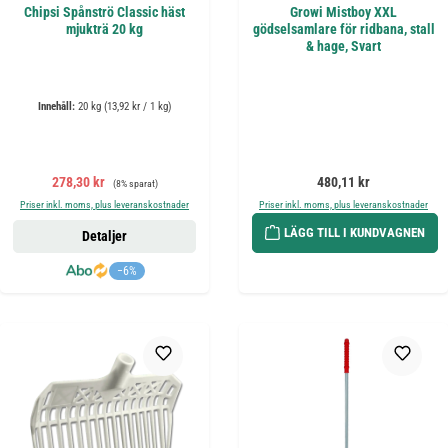
Chipsi Spånströ Classic häst
Growi Mistboy XXL
mjukträ 20 kg
gödselsamlare för ridbana, stall
& hage, Svart
Innehåll:
20 kg
(13,92 kr / 1 kg)
Försäljningspris:
Ordinarie pris:
Ordinarie pris:
278,30 kr
480,11 kr
(8% sparat)
Priser inkl. moms, plus leveranskostnader
Priser inkl. moms, plus leveranskostnader
LÄGG TILL I KUNDVAGNEN
Detaljer
−6%