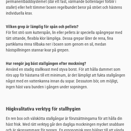
permanentbäddsystemet (där ett fast, värmande bottenlager förblir i
stallet) eller helt tömmer boxen regelbundet beror på ströet och hästens
individuella krav.
Vilken grep är lämplig för spån och pellets?
För fint strö som kutterspån, lin eller pellets är speciella spångrepar med
tätt sittande, flexibla klor lämpliga. Dessa grepar låter de rena, fina
partiklarna rinna tillbaka ner i boxen som genom en sil, medan
hästspillningen stannar kvar på grepen.
Hur rengör jag bäst stallgången efter mockning?
Använd en stadig stallkvast med styva borst. För att hålla dammet som
rörs upp för hästarna till ett minimum, är det lämpligt att fukta stallgången
något med en vattenkanna innan du sopar. Dessutom bör, om möjligt,
ingen häst vara bunden i gången under sopningen.
Högkvalitativa verktyg för stallhygien
En ren box och välskötta stallgångar är förutsättningarna för att hålla din
häst frisk. Med rätt verktyg går den dagliga mockningen mycket snabbare
och är skonsammare för ryggen. En ergonomisk grep hjälper till att vända