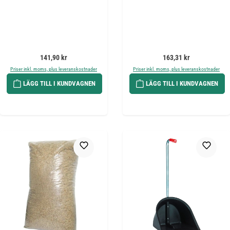
Ordinarie pris:
Ordinarie pris:
141,90 kr
163,31 kr
Priser inkl. moms, plus leveranskostnader
Priser inkl. moms, plus leveranskostnader
LÄGG TILL I KUNDVAGNEN
LÄGG TILL I KUNDVAGNEN