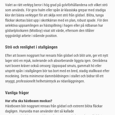
Valet av rätt verktyg beror i hög grad på golvförhållandena och vilket strö
som används. För grov halm eller spån är klassiska grepar med stadiga
klor det bästa verktyget för att skilja rent strö från gödsel. Blöta, tunga
fläckar skottas bäst upp i skottkärran med en plan, robust spade. För den
selektiva uppsamlingen av hästspillning i hagen eller på ridbanan har
gödselplockaren (Mistboy) visat sitt värde, eftersom den tillåter
ryggvänligt arbete i stående position.
Strö och renlighet i stallgången
Efter att boxen noggrant har rensats från gödsel och blöt urin, ger ett nytt
lager strö en mjuk, isolerande och absorberande liggyta igen. Områdena
runt boxen kräver också omsorg: Uppsopad smuts, gammalt hö eller
utspritt spån i stallgången bör tas bort med en bred, stadig stallkvast efter
mockning. Detta minimerar dammbildningen i stallet och bidrar till ett
snyggt, professionellt helhetsintryck av ridanläggningen.
Vanliga frågor
Hur ofta ska hästboxen mockas?
Hästboxen bör noggrant rensas från gödsel och extremt blöta fläckar
dagligen. Huruvida man använder det så kallade