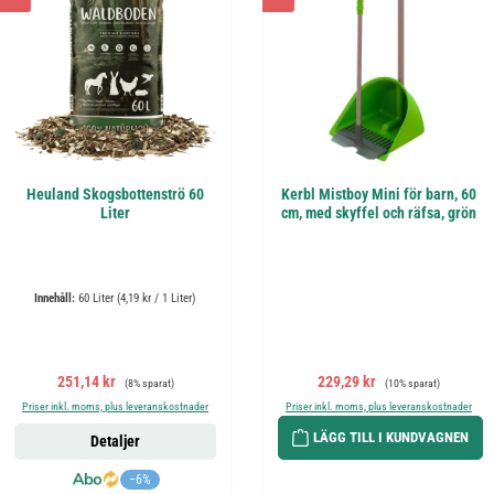
Heuland Skogsbottenströ 60
Kerbl Mistboy Mini för barn, 60
Liter
cm, med skyffel och räfsa, grön
Innehåll:
60 Liter
(4,19 kr / 1 Liter)
Försäljningspris:
Ordinarie pris:
Försäljningspris:
Ordinarie pris:
251,14 kr
229,29 kr
(8% sparat)
(10% sparat)
Priser inkl. moms, plus leveranskostnader
Priser inkl. moms, plus leveranskostnader
LÄGG TILL I KUNDVAGNEN
Detaljer
−6%