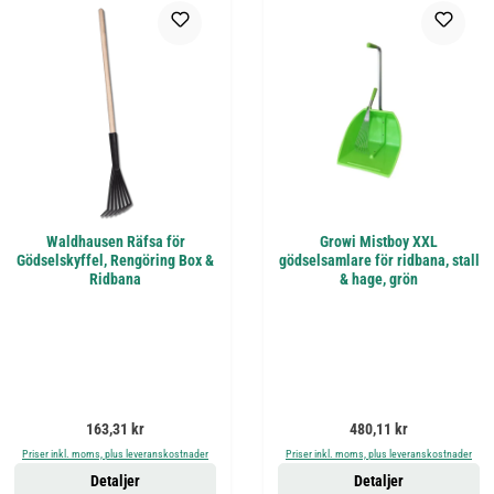
Waldhausen Räfsa för
Growi Mistboy XXL
Gödselskyffel, Rengöring Box &
gödselsamlare för ridbana, stall
Ridbana
& hage, grön
Ordinarie pris:
Ordinarie pris:
163,31 kr
480,11 kr
Priser inkl. moms, plus leveranskostnader
Priser inkl. moms, plus leveranskostnader
Detaljer
Detaljer