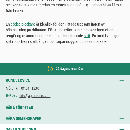
och separera ströet, medan en robust spade pålitligt tar bort blöta fläckar
från boxen.
En
gödselplockare
är idealisk för den riktade uppsamlingen av
hästspillning på ridbanan. För att bekvämt utrusta boxen igen efter
rengöring rekommenderas ett högabsorberande
strö
. En bred kvast ger
sista touchen i stallgången och sopar noggrant upp smutsrester.
30 dagars returrätt
KUNDSERVICE
Mån. - Fri. 08:00 - 12:00
E-Post:
info@agrarzone.com
VÅRA FÖRDELAR
VÅRA GEMENSKAPER
SÄKER SHOPPING