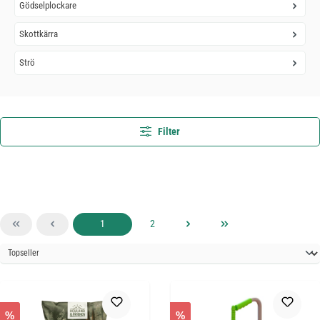
Gödselplockare
Skottkärra
Strö
Filter
Sida
Sida
1
2
%
%