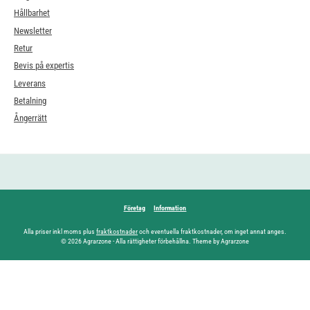
Hållbarhet
Newsletter
Retur
Bevis på expertis
Leverans
Betalning
Ångerrätt
Företag
Information
Alla priser inkl moms plus
fraktkostnader
och eventuella fraktkostnader, om inget annat anges.
© 2026 Agrarzone - Alla rättigheter förbehållna. Theme by Agrarzone