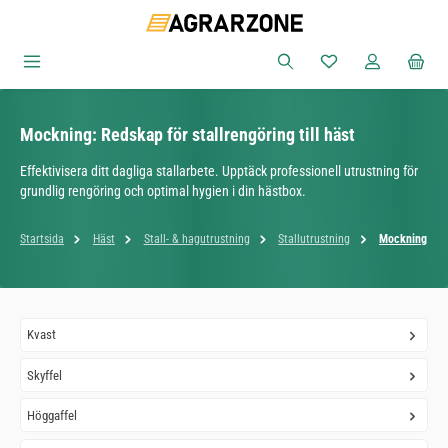
Hoppa till huvudinnehåll
Du har 0 objekt i ön
Mockning: Redskap för stallrengöring till häst
Effektivisera ditt dagliga stallarbete. Upptäck professionell utrustning för
grundlig rengöring och optimal hygien i din hästbox.
Startsida
Häst
Stall- & hagutrustning
Stallutrustning
Mockning
Kvast
Skyffel
Höggaffel