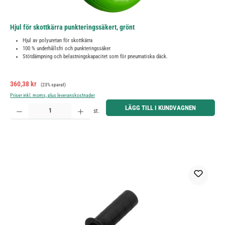
Hjul för skottkärra punkteringssäkert, grönt
Hjul av polyuretan för skottkärra
100 % underhållsfri och punkteringssäker
Stötdämpning och belastningskapacitet som för pneumatiska däck.
Försäljningspris:
Ordinarie pris:
360,38 kr
(23% sparat)
Priser inkl. moms, plus leveranskostnader
Produktkvantitet: Ange önskat belopp eller använd knapparna för att öka eller minska kvantiteten.
LÄGG TILL I KUNDVAGNEN
st.