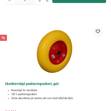
st.
%
Skottkärrehjul punkteringssäkert, gult
Reservhjul för skottkärra
100 % punkteringssäkert
Stötar absorberas på samma sätt som med luftfyllda däck.
Ordinarie pris: