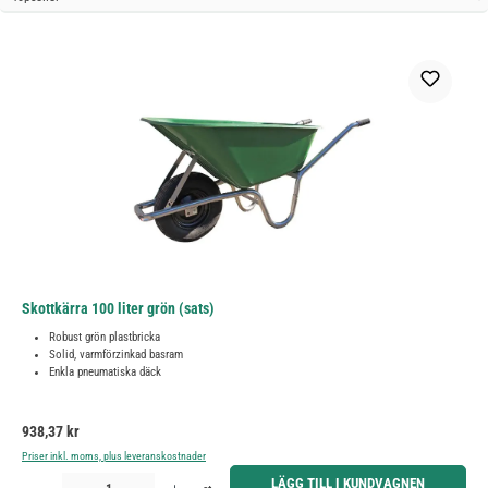
Skottkärra 100 liter grön (sats)
Robust grön plastbricka
Solid, varmförzinkad basram
Enkla pneumatiska däck
Ordinarie pris:
938,37 kr
Priser inkl. moms, plus leveranskostnader
Produktkvantitet: Ange önskat belopp eller använd knapparna för att öka eller minska kvantiteten.
LÄGG TILL I KUNDVAGNEN