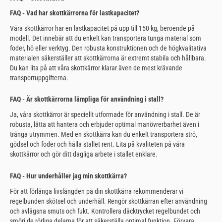
FAQ - Vad har skottkärrorna för lastkapacitet?
Våra skottkärror har en lastkapacitet på upp till 150 kg, beroende på
modell. Det innebär att du enkelt kan transportera tunga material som
foder, hö eller verktyg. Den robusta konstruktionen och de högkvalitativa
materialen säkerställer att skottkärrorna är extremt stabila och hållbara.
Du kan lita på att våra skottkärror klarar även de mest krävande
transportuppgifterna.
FAQ - Är skottkärrorna lämpliga för användning i stall?
Ja, våra skottkärror är speciellt utformade för användning i stall. De är
robusta, lätta att hantera och erbjuder optimal manövrerbarhet även i
trånga utrymmen. Med en skottkärra kan du enkelt transportera strö,
gödsel och foder och hålla stallet rent. Lita på kvaliteten på våra
skottkärror och gör ditt dagliga arbete i stallet enklare.
FAQ - Hur underhåller jag min skottkärra?
För att förlänga livslängden på din skottkärra rekommenderar vi
regelbunden skötsel och underhåll. Rengör skottkärran efter användning
och avlägsna smuts och fukt. Kontrollera däcktrycket regelbundet och
smörj de rörliga delarna för att säkerställa optimal funktion. Förvara