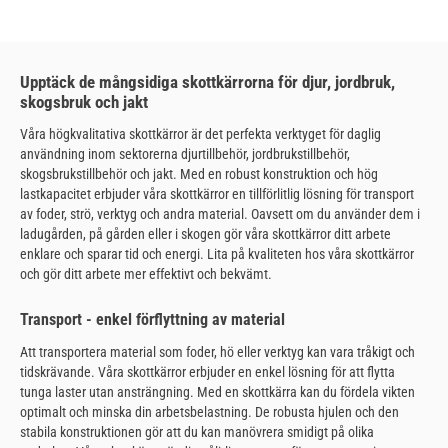
Upptäck de mångsidiga skottkärrorna för djur, jordbruk,
skogsbruk och jakt
Våra högkvalitativa skottkärror är det perfekta verktyget för daglig
användning inom sektorerna djurtillbehör, jordbrukstillbehör,
skogsbrukstillbehör och jakt. Med en robust konstruktion och hög
lastkapacitet erbjuder våra skottkärror en tillförlitlig lösning för transport
av foder, strö, verktyg och andra material. Oavsett om du använder dem i
ladugården, på gården eller i skogen gör våra skottkärror ditt arbete
enklare och sparar tid och energi. Lita på kvaliteten hos våra skottkärror
och gör ditt arbete mer effektivt och bekvämt.
Transport - enkel förflyttning av material
Att transportera material som foder, hö eller verktyg kan vara tråkigt och
tidskrävande. Våra skottkärror erbjuder en enkel lösning för att flytta
tunga laster utan ansträngning. Med en skottkärra kan du fördela vikten
optimalt och minska din arbetsbelastning. De robusta hjulen och den
stabila konstruktionen gör att du kan manövrera smidigt på olika