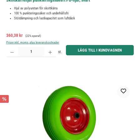
Skottkärrehjul punkteringssäkert PU-hjul, svart
Hjul av polyuretan för skottkärra
100 % punkteringssäker och underhållsfri
Stötdämpning och lastkapacitet som luftdäck
Försäljningspris:
Ordinarie pris:
360,38 kr
(22% sparat)
Priser inkl. moms, plus leveranskostnader
Produktkvantitet: Ange önskat belopp eller använd knapparna för att öka eller minska kvantiteten.
LÄGG TILL I KUNDVAGNEN
st.
%