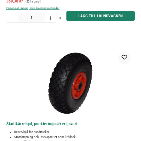
Försäljningspris:
360,38 kr
(22% sparat)
Priser inkl. moms, plus leveranskostnader
Produktkvantitet: Ange önskat belopp eller använd knapparna för att öka eller minska kvantiteten.
LÄGG TILL I KUNDVAGNEN
st.
Skottkärrehjul, punkteringssäkert, svart
Reservhjul för handtruckar
Stötdämpning och lastkapacitet som luftdäck