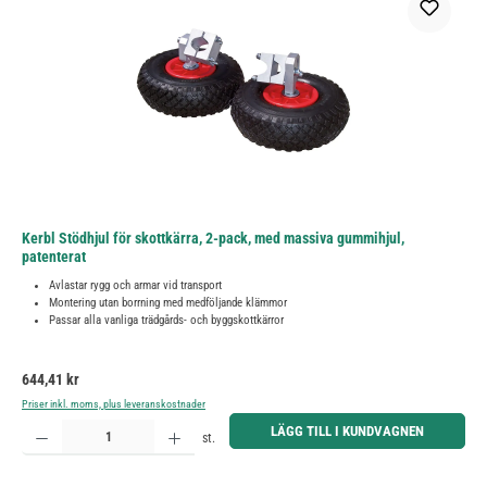
Kerbl Stödhjul för skottkärra, 2-pack, med massiva gummihjul,
patenterat
Avlastar rygg och armar vid transport
Montering utan borrning med medföljande klämmor
Passar alla vanliga trädgårds- och byggskottkärror
Ordinarie pris:
644,41 kr
Priser inkl. moms, plus leveranskostnader
Produktkvantitet: Ange önskat belopp eller använd knapparna för att öka eller minska kvantiteten.
LÄGG TILL I KUNDVAGNEN
st.