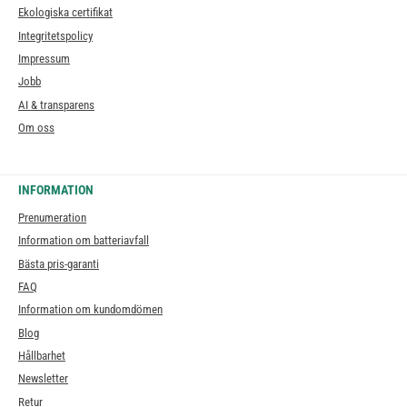
Ekologiska certifikat
Integritetspolicy
Impressum
Jobb
AI & transparens
Om oss
INFORMATION
Prenumeration
Information om batteriavfall
Bästa pris-garanti
FAQ
Information om kundomdömen
Blog
Hållbarhet
Newsletter
Retur