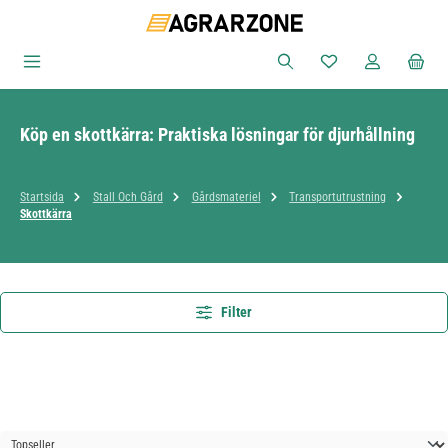
Hoppa till huvudinnehåll
Du har 0 objekt i ön
Köp en skottkärra: Praktiska lösningar för djurhållning
Startsida
Stall Och Gård
Gårdsmateriel
Transportutrustning
Skottkärra
Filter