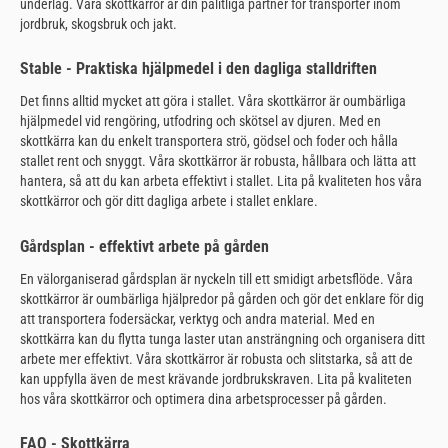
underlag. Våra skottkärror är din pålitliga partner för transporter inom
jordbruk, skogsbruk och jakt.
Stable - Praktiska hjälpmedel i den dagliga stalldriften
Det finns alltid mycket att göra i stallet. Våra skottkärror är oumbärliga
hjälpmedel vid rengöring, utfodring och skötsel av djuren. Med en
skottkärra kan du enkelt transportera strö, gödsel och foder och hålla
stallet rent och snyggt. Våra skottkärror är robusta, hållbara och lätta att
hantera, så att du kan arbeta effektivt i stallet. Lita på kvaliteten hos våra
skottkärror och gör ditt dagliga arbete i stallet enklare.
Gårdsplan - effektivt arbete på gården
En välorganiserad gårdsplan är nyckeln till ett smidigt arbetsflöde. Våra
skottkärror är oumbärliga hjälpredor på gården och gör det enklare för dig
att transportera fodersäckar, verktyg och andra material. Med en
skottkärra kan du flytta tunga laster utan ansträngning och organisera ditt
arbete mer effektivt. Våra skottkärror är robusta och slitstarka, så att de
kan uppfylla även de mest krävande jordbrukskraven. Lita på kvaliteten
hos våra skottkärror och optimera dina arbetsprocesser på gården.
FAQ - Skottkärra