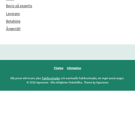
Bevis på expertis
Leverans
Betalning
Ångerrätt
Företag
Information
Alla priser inkl moms plus
fraktkostnader
och eventuella fraktkostnader, om inget annat anges.
© 2026 Agrarzone - Alla rättigheter förbehållna. Theme by Agrarzone