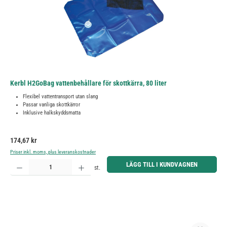
Kerbl H2GoBag vattenbehållare för skottkärra, 80 liter
Flexibel vattentransport utan slang
Passar vanliga skottkärror
Inklusive halkskyddsmatta
Ordinarie pris:
174,67 kr
Priser inkl. moms, plus leveranskostnader
Produktkvantitet: Ange önskat belopp eller använd knapparna för att öka eller minska kvantiteten.
LÄGG TILL I KUNDVAGNEN
st.