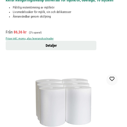
Kerbl Rengöringssvamp Universal för mjölkrör, obelagd, 10 stycken
Pålitlig restentömning av mjölkrör
Livsmedelssäker för mjölk, vin och delikatesser
Återanvändbar genom sköljning
Försäljningspris:
Ordinarie pris:
Från
86,36 kr
(2% sparat)
Priser inkl. moms, plus leveranskostnader
Detaljer