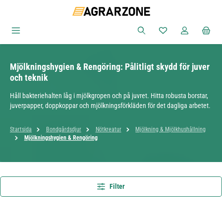
Hoppa till huvudinnehåll
Du har 0 objekt i ön
Mjölkningshygien & Rengöring: Pålitligt skydd för juver
och teknik
Håll bakteriehalten låg i mjölkgropen och på juvret. Hitta robusta borstar,
juverpapper, doppkoppar och mjölkningsförkläden för det dagliga arbetet.
Startsida
Bondgårdsdjur
Nötkreatur
Mjölkning & Mjölkhushållning
Mjölkningshygien & Rengöring
Filter