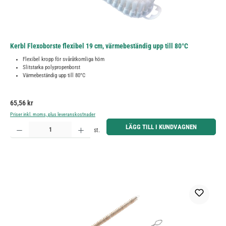
Kerbl Flexoborste flexibel 19 cm, värmebeständig upp till 80°C
Flexibel kropp för svåråtkomliga hörn
Slitstarka polypropenborst
Värmebeständig upp till 80°C
Ordinarie pris:
65,56 kr
Priser inkl. moms, plus leveranskostnader
Produktkvantitet: Ange önskat belopp eller använd knapparna för att öka eller minska kvantiteten.
LÄGG TILL I KUNDVAGNEN
st.