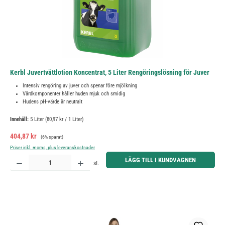
Kerbl Juvertvättlotion Koncentrat, 5 Liter Rengöringslösning för Juver
Intensiv rengöring av juver och spenar före mjölkning
Vårdkomponenter håller huden mjuk och smidig
Hudens pH-värde är neutralt
Innehåll:
5 Liter
(80,97 kr / 1 Liter)
Försäljningspris:
Ordinarie pris:
404,87 kr
(6% sparat)
Priser inkl. moms, plus leveranskostnader
Produktkvantitet: Ange önskat belopp eller använd knapparna för att öka eller minska kvantiteten.
LÄGG TILL I KUNDVAGNEN
st.