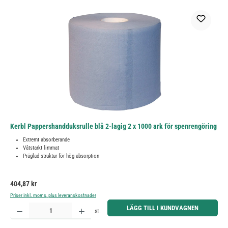
Kerbl Pappershandduksrulle blå 2-lagig 2 x 1000 ark för spenrengöring
Extremt absorberande
Våtstarkt limmat
Präglad struktur för hög absorption
Ordinarie pris:
404,87 kr
Priser inkl. moms, plus leveranskostnader
Produktkvantitet: Ange önskat belopp eller använd knapparna för att öka eller minska kvantiteten.
LÄGG TILL I KUNDVAGNEN
st.