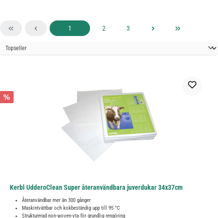
Sida
Sida
Sida
1
2
3
%
Kerbl UdderoClean Super återanvändbara juverdukar 34x37cm
Återanvändbar mer än 300 gånger
Maskintvättbar och kokbeständig upp till 95 °C
Strukturerad non-woven-yta för grundlig rengöring