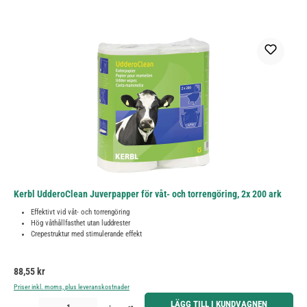
Kerbl UdderoClean Juverpapper för våt- och torrengöring, 2x 200 ark
Effektivt vid våt- och torrengöring
Hög våthållfasthet utan luddrester
Crepestruktur med stimulerande effekt
Ordinarie pris:
88,55 kr
Priser inkl. moms, plus leveranskostnader
Produktkvantitet: Ange önskat belopp eller använd knapparna för att öka eller minska kvantiteten.
LÄGG TILL I KUNDVAGNEN