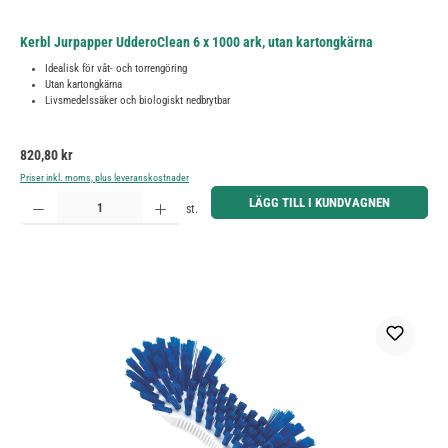
Kerbl Jurpapper UdderoClean 6 x 1000 ark, utan kartongkärna
Idealisk för våt- och torrengöring
Utan kartongkärna
Livsmedelssäker och biologiskt nedbrytbar
Ordinarie pris:
820,80 kr
Priser inkl. moms, plus leveranskostnader
Produktkvantitet: Ange önskat belopp eller använd knapparna för att öka eller minska kvantiteten.
LÄGG TILL I KUNDVAGNEN
st.