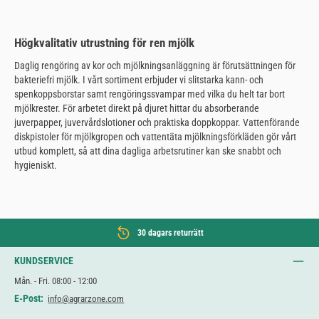
Högkvalitativ utrustning för ren mjölk
Daglig rengöring av kor och mjölkningsanläggning är förutsättningen för
bakteriefri mjölk. I vårt sortiment erbjuder vi slitstarka kann- och
spenkoppsborstar samt rengöringssvampar med vilka du helt tar bort
mjölkrester. För arbetet direkt på djuret hittar du absorberande
juverpapper, juvervårdslotioner och praktiska doppkoppar. Vattenförande
diskpistoler för mjölkgropen och vattentäta mjölkningsförkläden gör vårt
utbud komplett, så att dina dagliga arbetsrutiner kan ske snabbt och
hygieniskt.
30 dagars returrätt
KUNDSERVICE
Mån. - Fri. 08:00 - 12:00
E-Post:
info@agrarzone.com