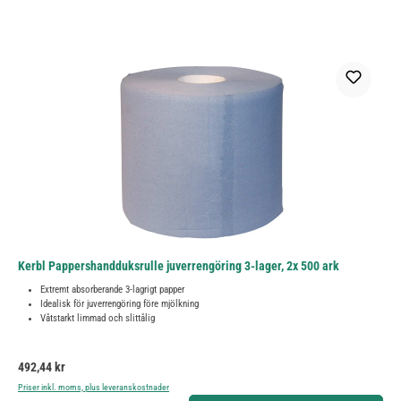
Kerbl Pappershandduksrulle juverrengöring 3-lager, 2x 500 ark
Extremt absorberande 3-lagrigt papper
Idealisk för juverrengöring före mjölkning
Våtstarkt limmad och slittålig
Ordinarie pris:
492,44 kr
Priser inkl. moms, plus leveranskostnader
Produktkvantitet: Ange önskat belopp eller använd knapparna för att öka eller minska kvantiteten.