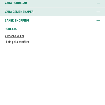
VÅRA FÖRDELAR
VÅRA GEMENSKAPER
SÄKER SHOPPING
FÖRETAG
Allmänna villkor
Ekologiska certifikat
Integritetspolicy
Impressum
Jobb
AI & transparens
Om oss
INFORMATION
Prenumeration
Information om batteriavfall