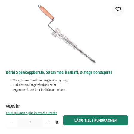
Kerbl Spenkoppborste, 50 cm med träskaft, 3-stegs borstspiral
3-stegs borstspiral för noggrann rengöring
Cirka 50 cm längd når djupa delar
Ergonomiskt träskaft för bekvämt arbete
Ordinarie pris:
68,85 kr
Priser inkl. moms, plus leveranskostnader
Produktkvantitet: Ange önskat belopp eller använd knapparna för att öka eller minska kvantiteten.
LÄGG TILL I KUNDVAGNEN
st.