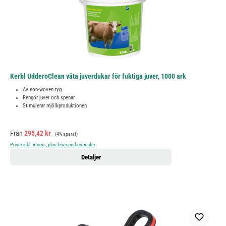
Kerbl UdderoClean våta juverdukar för fuktiga juver, 1000 ark
Av non-woven tyg
Rengör juver och spenar
Stimulerar mjölkproduktionen
Försäljningspris:
Ordinarie pris:
Från
295,42 kr
(4% sparat)
Priser inkl. moms, plus leveranskostnader
Detaljer