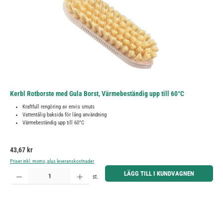
Kerbl Rotborste med Gula Borst, Värmebeständig upp till 60°C
Kraftfull rengöring av envis smuts
Vattentålig baksida för lång användning
Värmebeständig upp till 60°C
Ordinarie pris:
43,67 kr
Priser inkl. moms, plus leveranskostnader
Produktkvantitet: Ange önskat belopp eller använd knapparna för att öka eller minska kvantiteten.
LÄGG TILL I KUNDVAGNEN
st.