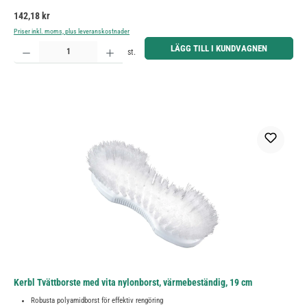
Ordinarie pris:
142,18 kr
Priser inkl. moms, plus leveranskostnader
Produktkvantitet: Ange önskat belopp eller använd knapparna för att öka eller minska kvantiteten.
LÄGG TILL I KUNDVAGNEN
st.
Kerbl Tvättborste med vita nylonborst, värmebeständig, 19 cm
Robusta polyamidborst för effektiv rengöring