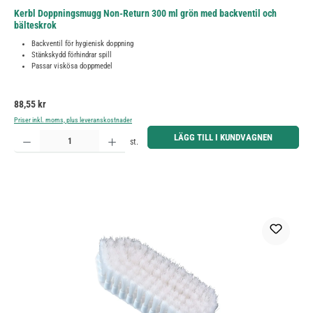
Kerbl Doppningsmugg Non-Return 300 ml grön med backventil och
bälteskrok
Backventil för hygienisk doppning
Stänkskydd förhindrar spill
Passar viskösa doppmedel
Ordinarie pris:
88,55 kr
Priser inkl. moms, plus leveranskostnader
Produktkvantitet: Ange önskat belopp eller använd knapparna för att öka eller minska kvantiteten.
LÄGG TILL I KUNDVAGNEN
st.