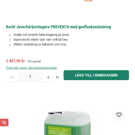
Kerbl Juverhårborttagare PREVENTA med gasflaskanslutning
Snabb och smärtfri hårborttagning på juvret
Ergonomiskt arbete tack vare vinklad lans
Effektiv avdödning av bakterier och virus
Försäljningspris:
Ordinarie pris:
2 407,90 kr
(4% sparat)
Priser inkl. moms, plus leveranskostnader
Produktkvantitet: Ange önskat belopp eller använd knapparna för att öka eller minska kvantiteten.
LÄGG TILL I KUNDVAGNEN
st.
%