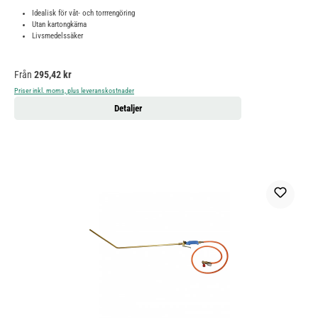
Idealisk för våt- och torrrengöring
Utan kartongkärna
Livsmedelssäker
Ordinarie pris:
Från
295,42 kr
Priser inkl. moms, plus leveranskostnader
Detaljer