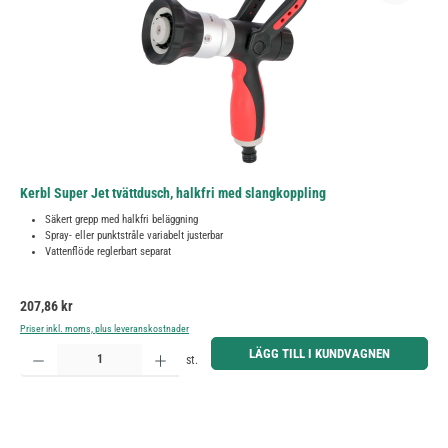
Kerbl Super Jet tvättdusch, halkfri med slangkoppling
Säkert grepp med halkfri beläggning
Spray- eller punktstråle variabelt justerbar
Vattenflöde reglerbart separat
Ordinarie pris:
207,86 kr
Priser inkl. moms, plus leveranskostnader
Produktkvantitet: Ange önskat belopp eller använd knapparna för att öka eller minska kvantiteten.
LÄGG TILL I KUNDVAGNEN
st.