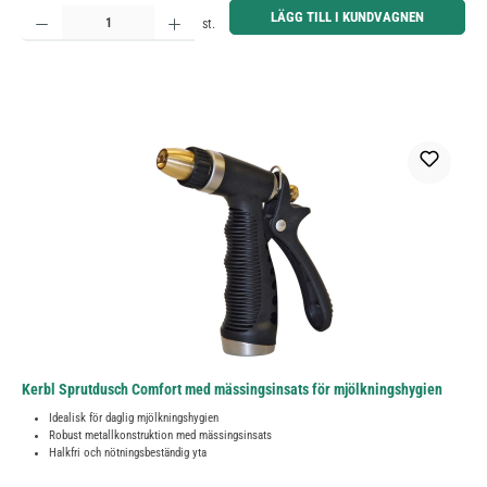
Produktkvantitet: Ange önskat belopp eller använd knapparna för att öka eller minska kvantiteten.
LÄGG TILL I KUNDVAGNEN
st.
Kerbl Sprutdusch Comfort med mässingsinsats för mjölkningshygien
Idealisk för daglig mjölkningshygien
Robust metallkonstruktion med mässingsinsats
Halkfri och nötningsbeständig yta