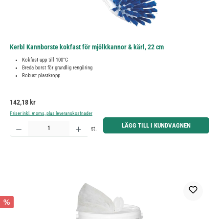
Kerbl Kannborste kokfast för mjölkkannor & kärl, 22 cm
Kokfast upp till 100°C
Breda borst för grundlig rengöring
Robust plastkropp
Ordinarie pris:
142,18 kr
Priser inkl. moms, plus leveranskostnader
Produktkvantitet: Ange önskat belopp eller använd knapparna för att öka eller minska kvantiteten.
LÄGG TILL I KUNDVAGNEN
st.
%