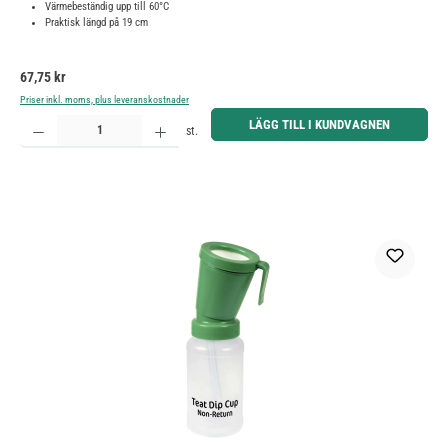
Värmebeständig upp till 60°C
Praktisk längd på 19 cm
Ordinarie pris:
67,75 kr
Priser inkl. moms, plus leveranskostnader
Produktkvantitet: Ange önskat belopp eller använd knapparna för att öka eller minska kvantiteten.
LÄGG TILL I KUNDVAGNEN
st.