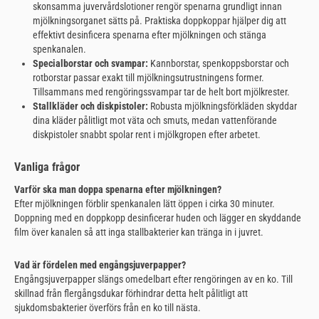
skonsamma juvervårdslotioner rengör spenarna grundligt innan
mjölkningsorganet sätts på. Praktiska doppkoppar hjälper dig att
effektivt desinficera spenarna efter mjölkningen och stänga
spenkanalen.
Specialborstar och svampar:
Kannborstar, spenkoppsborstar och
rotborstar passar exakt till mjölkningsutrustningens former.
Tillsammans med rengöringssvampar tar de helt bort mjölkrester.
Stallkläder och diskpistoler:
Robusta mjölkningsförkläden skyddar
dina kläder pålitligt mot väta och smuts, medan vattenförande
diskpistoler snabbt spolar rent i mjölkgropen efter arbetet.
Vanliga frågor
Varför ska man doppa spenarna efter mjölkningen?
Efter mjölkningen förblir spenkanalen lätt öppen i cirka 30 minuter.
Doppning med en doppkopp desinficerar huden och lägger en skyddande
film över kanalen så att inga stallbakterier kan tränga in i juvret.
Vad är fördelen med engångsjuverpapper?
Engångsjuverpapper slängs omedelbart efter rengöringen av en ko. Till
skillnad från flergångsdukar förhindrar detta helt pålitligt att
sjukdomsbakterier överförs från en ko till nästa.