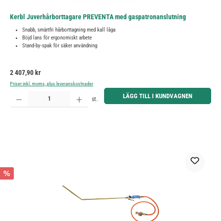
Kerbl Juverhårborttagare PREVENTA med gaspatronanslutning
Snabb, smärtfri hårborttagning med kall låga
Böjd lans för ergonomiskt arbete
Stand-by-spak för säker användning
Ordinarie pris:
2 407,90 kr
Priser inkl. moms, plus leveranskostnader
Produktkvantitet: Ange önskat belopp eller använd knapparna för att öka eller minska kvantiteten.
LÄGG TILL I KUNDVAGNEN
st.
%