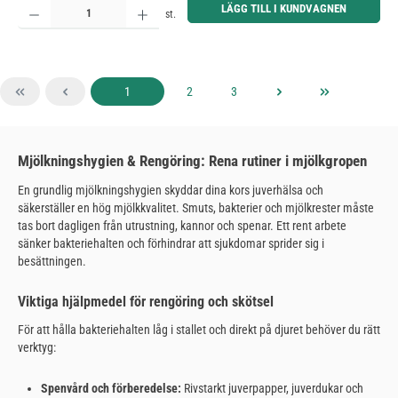
LÄGG TILL I KUNDVAGNEN
st.
Sida
Sida
Sida
1
2
3
Mjölkningshygien & Rengöring: Rena rutiner i mjölkgropen
En grundlig mjölkningshygien skyddar dina kors juverhälsa och
säkerställer en hög mjölkkvalitet. Smuts, bakterier och mjölkrester måste
tas bort dagligen från utrustning, kannor och spenar. Ett rent arbete
sänker bakteriehalten och förhindrar att sjukdomar sprider sig i
besättningen.
Viktiga hjälpmedel för rengöring och skötsel
För att hålla bakteriehalten låg i stallet och direkt på djuret behöver du rätt
verktyg:
Spenvård och förberedelse:
Rivstarkt juverpapper, juverdukar och