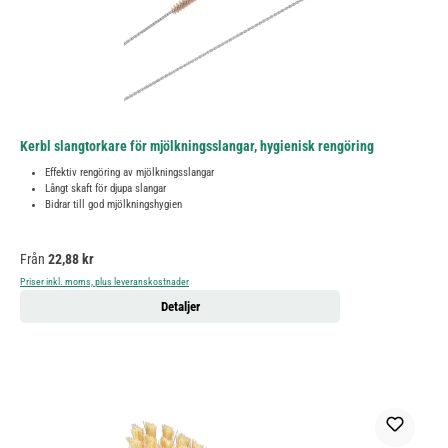
Kerbl slangtorkare för mjölkningsslangar, hygienisk rengöring
Effektiv rengöring av mjölkningsslangar
Långt skaft för djupa slangar
Bidrar till god mjölkningshygien
Ordinarie pris:
Från
22,88 kr
Priser inkl. moms, plus leveranskostnader
Detaljer