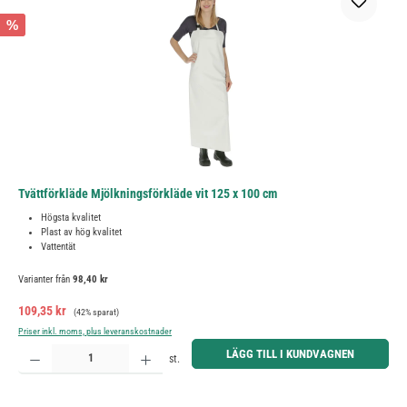
%
Tvättförkläde Mjölkningsförkläde vit 125 x 100 cm
Högsta kvalitet
Plast av hög kvalitet
Vattentät
Varianter från
98,40 kr
Försäljningspris:
Ordinarie pris:
109,35 kr
(42% sparat)
Priser inkl. moms, plus leveranskostnader
Produktkvantitet: Ange önskat belopp eller använd knapparna för att öka eller minska kvantiteten.
LÄGG TILL I KUNDVAGNEN
st.