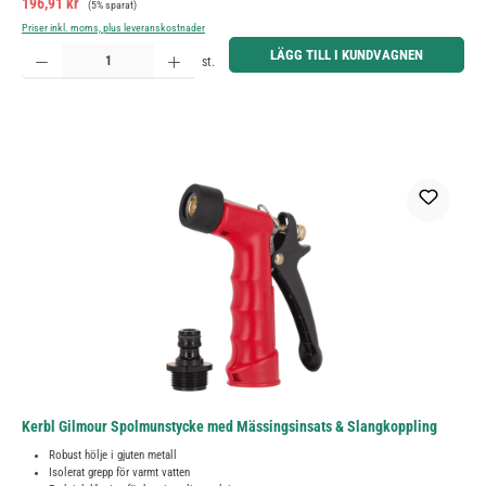
Försäljningspris:
196,91 kr
(5% sparat)
Priser inkl. moms, plus leveranskostnader
Produktkvantitet: Ange önskat belopp eller använd knapparna för att öka eller minska kvantiteten.
LÄGG TILL I KUNDVAGNEN
st.
Kerbl Gilmour Spolmunstycke med Mässingsinsats & Slangkoppling
Robust hölje i gjuten metall
Isolerat grepp för varmt vatten