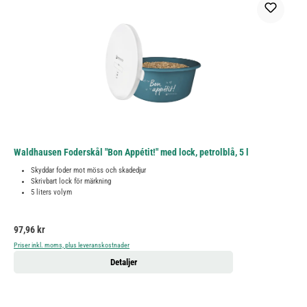
Waldhausen Foderskål "Bon Appétit!" med lock, petrolblå, 5 l
Skyddar foder mot möss och skadedjur
Skrivbart lock för märkning
5 liters volym
Ordinarie pris:
97,96 kr
Priser inkl. moms, plus leveranskostnader
Detaljer