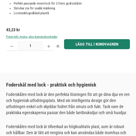
Perfekt passande reservlock för 2-liters godisskålen
Skrivbar yta för snabb märkning
Livsmedelsgodkänd plastik
Ordinarie pris:
43,23 kr
Priser inkl. moms, plus leveranskostnader
Produktkvantitet: Ange önskat belopp eller använd knapparna för att öka eller minska kvantiteten.
LÄGG TILL I KUNDVAGNEN
st.
Foderskål med lock - praktisk och hygienisk
Foderskålen med lock är den perfekta lösningen för att ge dina djur en ren
och hygienisk utfodringsplats. Med sin intelligenta design gör den
utfodringen enkel och skyddar fodret från smuts och fukt. Tack vare de
praktiska egenskaperna passar den både lantbruksdjur och små husdjur.
Foderskålen med lock är tillverkad av högkvalitativ plast, som är robust
och hållbar. Den är lätt att rengöra och kan användas både inomhus och