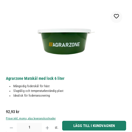
Agrarzone Matskål med lock 6 liter
Mångsidig foderskål för häst
Slagtålig och temperaturbeständig plast
Idealisk för foderransonering
Ordinarie pris:
92,93 kr
Priser inkl. moms, plus leveranskostnader
Produktkvantitet: Ange önskat belopp eller använd knapparna för att öka eller minska kvantiteten.
LÄGG TILL I KUNDVAGNEN
st.