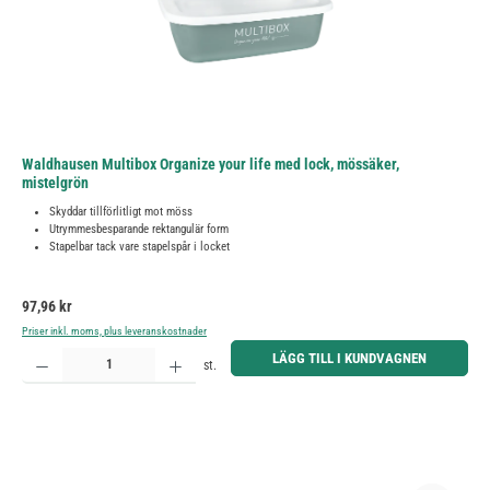
Waldhausen Multibox Organize your life med lock, mössäker,
mistelgrön
Skyddar tillförlitligt mot möss
Utrymmesbesparande rektangulär form
Stapelbar tack vare stapelspår i locket
Ordinarie pris:
97,96 kr
Priser inkl. moms, plus leveranskostnader
Produktkvantitet: Ange önskat belopp eller använd knapparna för att öka eller minska kvantiteten.
LÄGG TILL I KUNDVAGNEN
st.