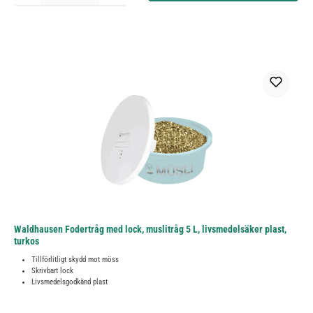
Waldhausen Fodertråg med lock, muslitråg 5 L, livsmedelsäker plast,
turkos
Tillförlitligt skydd mot möss
Skrivbart lock
Livsmedelsgodkänd plast