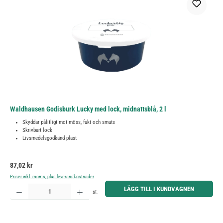
Waldhausen Godisburk Lucky med lock, midnattsblå, 2 l
Skyddar pålitligt mot möss, fukt och smuts
Skrivbart lock
Livsmedelsgodkänd plast
Ordinarie pris:
87,02 kr
Priser inkl. moms, plus leveranskostnader
Produktkvantitet: Ange önskat belopp eller använd knapparna för att öka eller minska kvantiteten.
LÄGG TILL I KUNDVAGNEN
st.