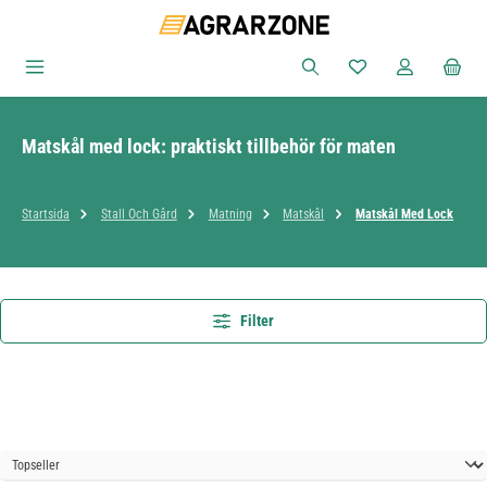
Hoppa till huvudinnehåll
Du har 0 objekt i ön
Matskål med lock: praktiskt tillbehör för maten
Startsida
Stall Och Gård
Matning
Matskål
Matskål Med Lock
Filter