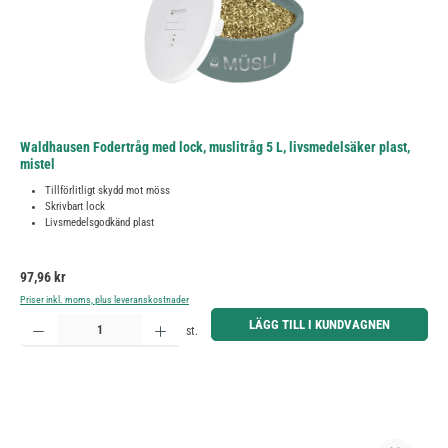
Waldhausen Fodertråg med lock, muslitråg 5 L, livsmedelsäker plast,
mistel
Tillförlitligt skydd mot möss
Skrivbart lock
Livsmedelsgodkänd plast
Ordinarie pris:
97,96 kr
Priser inkl. moms, plus leveranskostnader
Produktkvantitet: Ange önskat belopp eller använd knapparna för att öka eller minska kvantiteten.
LÄGG TILL I KUNDVAGNEN
st.