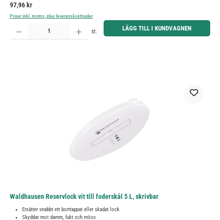
Ordinarie pris:
97,96 kr
Priser inkl. moms, plus leveranskostnader
Produktkvantitet: Ange önskat belopp eller använd knapparna för att öka eller minska kvantiteten.
LÄGG TILL I KUNDVAGNEN
st.
Waldhausen Reservlock vit till foderskål 5 L, skrivbar
Ersätter snabbt ett borttappat eller skadat lock
Skyddar mot damm, fukt och möss