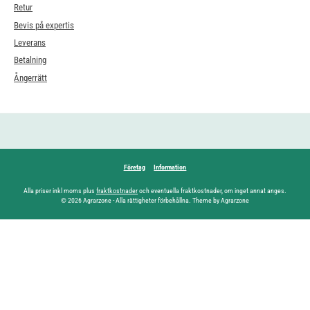
Retur
Bevis på expertis
Leverans
Betalning
Ångerrätt
Företag
Information
Alla priser inkl moms plus
fraktkostnader
och eventuella fraktkostnader, om inget annat anges.
© 2026 Agrarzone - Alla rättigheter förbehållna. Theme by Agrarzone