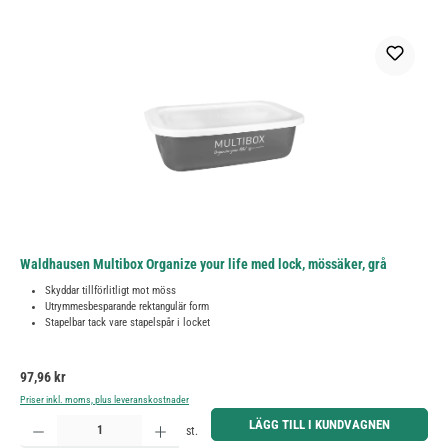
Waldhausen Multibox Organize your life med lock, mössäker, grå
Skyddar tillförlitligt mot möss
Utrymmesbesparande rektangulär form
Stapelbar tack vare stapelspår i locket
Ordinarie pris:
97,96 kr
Priser inkl. moms, plus leveranskostnader
Produktkvantitet: Ange önskat belopp eller använd knapparna för att öka eller minska kvantiteten.
LÄGG TILL I KUNDVAGNEN
st.