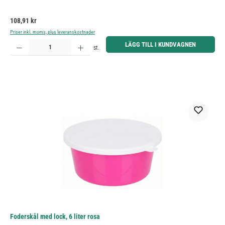
Ordinarie pris:
108,91 kr
Priser inkl. moms, plus leveranskostnader
Produktkvantitet: Ange önskat belopp eller använd knapparna för att öka eller minska kvantiteten.
LÄGG TILL I KUNDVAGNEN
st.
Foderskål med lock, 6 liter rosa