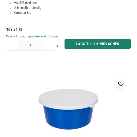
Matskål med lock
Universellt tillämplig
Kapacitet 6 L
Ordinarie pris:
108,91 kr
Priser inkl. moms, plus leveranskostnader
Produktkvantitet: Ange önskat belopp eller använd knapparna för att öka eller minska kvantiteten.
LÄGG TILL I KUNDVAGNEN
st.