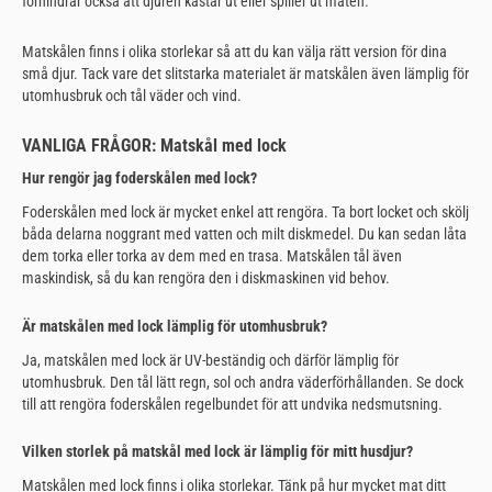
förhindrar också att djuren kastar ut eller spiller ut maten.
Matskålen finns i olika storlekar så att du kan välja rätt version för dina
små djur. Tack vare det slitstarka materialet är matskålen även lämplig för
utomhusbruk och tål väder och vind.
VANLIGA FRÅGOR: Matskål med lock
Hur rengör jag foderskålen med lock?
Foderskålen med lock är mycket enkel att rengöra. Ta bort locket och skölj
båda delarna noggrant med vatten och milt diskmedel. Du kan sedan låta
dem torka eller torka av dem med en trasa. Matskålen tål även
maskindisk, så du kan rengöra den i diskmaskinen vid behov.
Är matskålen med lock lämplig för utomhusbruk?
Ja, matskålen med lock är UV-beständig och därför lämplig för
utomhusbruk. Den tål lätt regn, sol och andra väderförhållanden. Se dock
till att rengöra foderskålen regelbundet för att undvika nedsmutsning.
Vilken storlek på matskål med lock är lämplig för mitt husdjur?
Matskålen med lock finns i olika storlekar. Tänk på hur mycket mat ditt