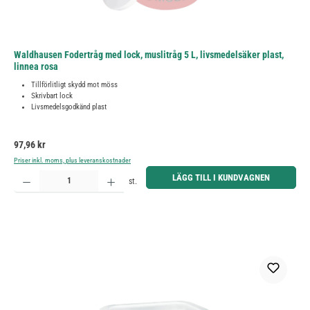
Waldhausen Fodertråg med lock, muslitråg 5 L, livsmedelsäker plast,
linnea rosa
Tillförlitligt skydd mot möss
Skrivbart lock
Livsmedelsgodkänd plast
Ordinarie pris:
97,96 kr
Priser inkl. moms, plus leveranskostnader
Produktkvantitet: Ange önskat belopp eller använd knapparna för att öka eller minska kvantiteten.
LÄGG TILL I KUNDVAGNEN
st.