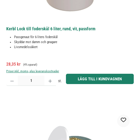
Kerbl Lock till foderskål 6 liter, rund, vit, passform
Passgenaut för 6-liters foderskål
Skyddar mot damm och gnagare
Livsmedelssäkert
Försäljningspris:
Ordinarie pris:
28,35 kr
(4% sparat)
Priser inkl. moms, plus leveranskostnader
Produktkvantitet: Ange önskat belopp eller använd knapparna för att öka eller minska kvantiteten.
LÄGG TILL I KUNDVAGNEN
st.