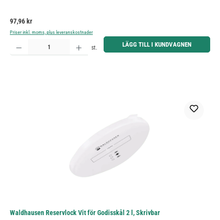
Ordinarie pris:
97,96 kr
Priser inkl. moms, plus leveranskostnader
Produktkvantitet: Ange önskat belopp eller använd knapparna för att öka eller minska kvantiteten.
LÄGG TILL I KUNDVAGNEN
st.
Waldhausen Reservlock Vit för Godisskål 2 l, Skrivbar