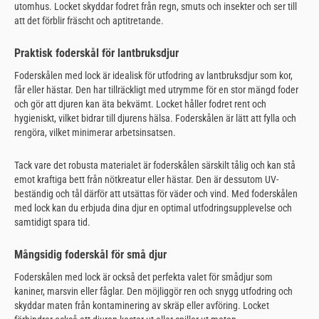
utomhus. Locket skyddar fodret från regn, smuts och insekter och ser till
att det förblir fräscht och aptitretande.
Praktisk foderskål för lantbruksdjur
Foderskålen med lock är idealisk för utfodring av lantbruksdjur som kor,
får eller hästar. Den har tillräckligt med utrymme för en stor mängd foder
och gör att djuren kan äta bekvämt. Locket håller fodret rent och
hygieniskt, vilket bidrar till djurens hälsa. Foderskålen är lätt att fylla och
rengöra, vilket minimerar arbetsinsatsen.
Tack vare det robusta materialet är foderskålen särskilt tålig och kan stå
emot kraftiga bett från nötkreatur eller hästar. Den är dessutom UV-
beständig och tål därför att utsättas för väder och vind. Med foderskålen
med lock kan du erbjuda dina djur en optimal utfodringsupplevelse och
samtidigt spara tid.
Mångsidig foderskål för små djur
Foderskålen med lock är också det perfekta valet för smådjur som
kaniner, marsvin eller fåglar. Den möjliggör ren och snygg utfodring och
skyddar maten från kontaminering av skräp eller avföring. Locket