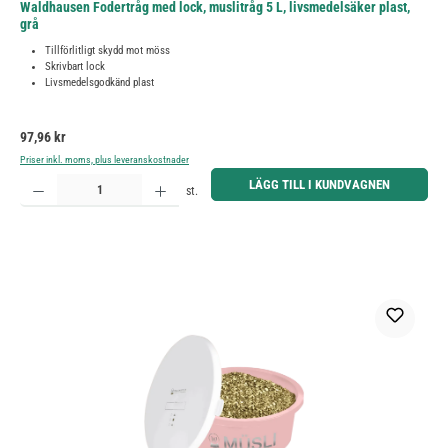
Waldhausen Fodertråg med lock, muslitråg 5 L, livsmedelsäker plast,
grå
Tillförlitligt skydd mot möss
Skrivbart lock
Livsmedelsgodkänd plast
Ordinarie pris:
97,96 kr
Priser inkl. moms, plus leveranskostnader
Produktkvantitet: Ange önskat belopp eller använd knapparna för att öka eller minska kvantiteten.
LÄGG TILL I KUNDVAGNEN
st.