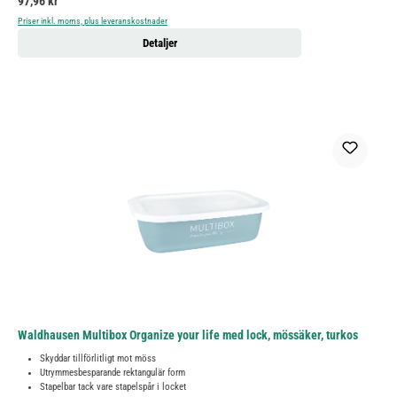
Ordinarie pris:
97,96 kr
Priser inkl. moms, plus leveranskostnader
Detaljer
Waldhausen Multibox Organize your life med lock, mössäker, turkos
Skyddar tillförlitligt mot möss
Utrymmesbesparande rektangulär form
Stapelbar tack vare stapelspår i locket