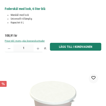
Foderskål med lock, 6 liter blå
Matskål med lock
Universellt tillämplig
Kapacitet 6 L
Ordinarie pris:
108,91 kr
Priser inkl. moms, plus leveranskostnader
Produktkvantitet: Ange önskat belopp eller använd knapparna för att öka eller minska kvantiteten.
LÄGG TILL I KUNDVAGNEN
st.
%