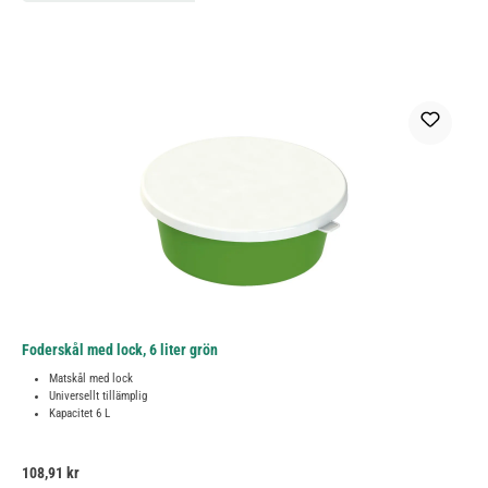
Foderskål med lock, 6 liter grön
Matskål med lock
Universellt tillämplig
Kapacitet 6 L
Ordinarie pris:
108,91 kr