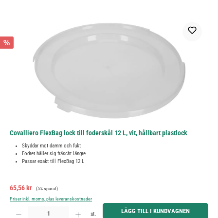
%
Covalliero FlexBag lock till foderskål 12 L, vit, hållbart plastlock
Skyddar mot damm och fukt
Fodret håller sig fräscht längre
Passar exakt till FlexBag 12 L
Försäljningspris:
Ordinarie pris:
65,56 kr
(5% sparat)
Priser inkl. moms, plus leveranskostnader
Produktkvantitet: Ange önskat belopp eller använd knapparna för att öka eller minska kvantiteten.
LÄGG TILL I KUNDVAGNEN
st.