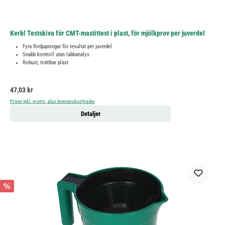
Kerbl Testskiva för CMT-mastittest i plast, för mjölkprov per juverdel
Fyra fördjupningar för resultat per juverdel
Snabb kontroll utan labbanalys
Robust, tvättbar plast
Ordinarie pris:
47,03 kr
Priser inkl. moms, plus leveranskostnader
Detaljer
%