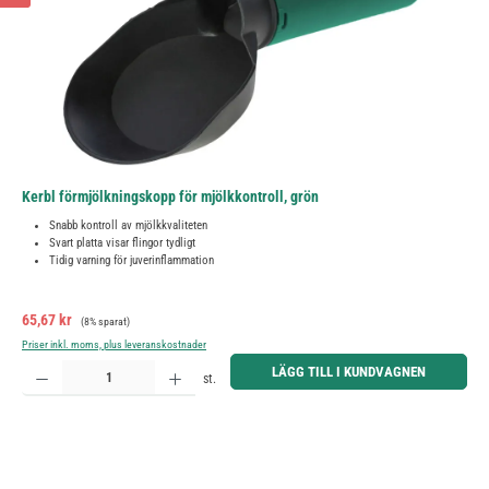
Kerbl förmjölkningskopp för mjölkkontroll, grön
Snabb kontroll av mjölkkvaliteten
Svart platta visar flingor tydligt
Tidig varning för juverinflammation
Försäljningspris:
Ordinarie pris:
65,67 kr
(8% sparat)
Priser inkl. moms, plus leveranskostnader
Produktkvantitet: Ange önskat belopp eller använd knapparna för att öka eller minska kvantiteten.
LÄGG TILL I KUNDVAGNEN
st.