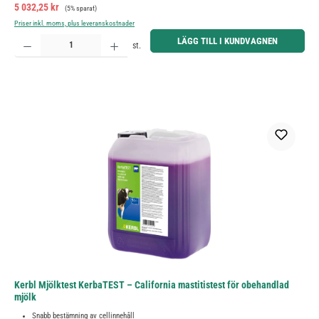
Försäljningspris:
Ordinarie pris:
5 032,25 kr
(5% sparat)
Priser inkl. moms, plus leveranskostnader
Produktkvantitet: Ange önskat belopp eller använd knapparna för att öka eller minska kvantiteten.
LÄGG TILL I KUNDVAGNEN
st.
Kerbl Mjölktest KerbaTEST – California mastitistest för obehandlad
mjölk
Snabb bestämning av cellinnehåll