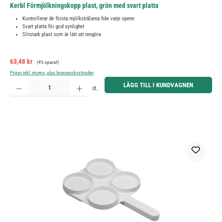
Kerbl Förmjölkningskopp plast, grön med svart platta
Kontrollerar de första mjölkstrålarna från varje spene
Svart platta för god synlighet
Slitstark plast som är lätt att rengöra
Försäljningspris:
Ordinarie pris:
63,48 kr
(4% sparat)
Priser inkl. moms, plus leveranskostnader
Produktkvantitet: Ange önskat belopp eller använd knapparna för att öka eller minska kvantiteten.
LÄGG TILL I KUNDVAGNEN
st.