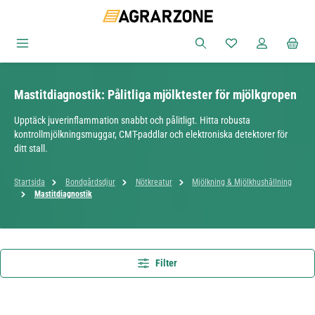
Hoppa till huvudinnehåll
Du har 0 objekt i ön
Mastitdiagnostik: Pålitliga mjölktester för mjölkgropen
Upptäck juverinflammation snabbt och pålitligt. Hitta robusta
kontrollmjölkningsmuggar, CMT-paddlar och elektroniska detektorer för
ditt stall.
Startsida
Bondgårdsdjur
Nötkreatur
Mjölkning & Mjölkhushållning
Mastitdiagnostik
Filter