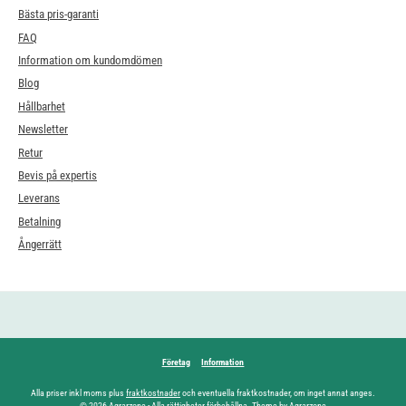
Bästa pris-garanti
FAQ
Information om kundomdömen
Blog
Hållbarhet
Newsletter
Retur
Bevis på expertis
Leverans
Betalning
Ångerrätt
Företag
Information
Alla priser inkl moms plus
fraktkostnader
och eventuella fraktkostnader, om inget annat anges.
© 2026 Agrarzone - Alla rättigheter förbehållna. Theme by Agrarzone