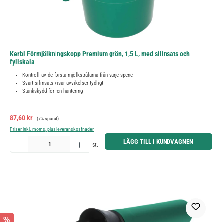
Kerbl Förmjölkningskopp Premium grön, 1,5 L, med silinsats och
fyllskala
Kontroll av de första mjölkstrålarna från varje spene
Svart silinsats visar avvikelser tydligt
Stänkskydd för ren hantering
Försäljningspris:
Ordinarie pris:
87,60 kr
(7% sparat)
Priser inkl. moms, plus leveranskostnader
Produktkvantitet: Ange önskat belopp eller använd knapparna för att öka eller minska kvantiteten.
LÄGG TILL I KUNDVAGNEN
st.
%