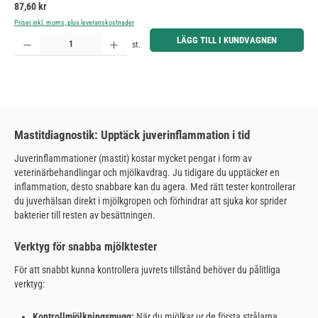
Ordinarie pris:
87,60 kr
Priser inkl. moms, plus leveranskostnader
Produktkvantitet: Ange önskat belopp eller använd knapparna för att öka eller minska kvantiteten.
LÄGG TILL I KUNDVAGNEN
st.
Mastitdiagnostik: Upptäck juverinflammation i tid
Juverinflammationer (mastit) kostar mycket pengar i form av
veterinärbehandlingar och mjölkavdrag. Ju tidigare du upptäcker en
inflammation, desto snabbare kan du agera. Med rätt tester kontrollerar
du juverhälsan direkt i mjölkgropen och förhindrar att sjuka kor sprider
bakterier till resten av besättningen.
Verktyg för snabba mjölktester
För att snabbt kunna kontrollera juvrets tillstånd behöver du pålitliga
verktyg:
Kontrollmjölkningsmugg:
När du mjölkar ur de första strålarna