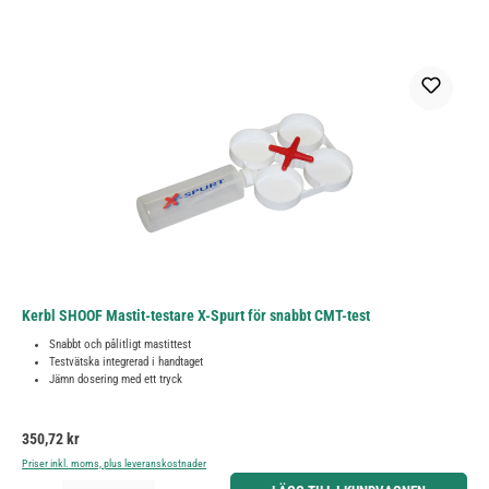
Kerbl SHOOF Mastit-testare X-Spurt för snabbt CMT-test
Snabbt och pålitligt mastittest
Testvätska integrerad i handtaget
Jämn dosering med ett tryck
Ordinarie pris:
350,72 kr
Priser inkl. moms, plus leveranskostnader
Produktkvantitet: Ange önskat belopp eller använd knapparna för att öka eller minska kvantiteten.