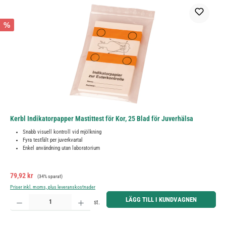
%
Kerbl Indikatorpapper Mastittest för Kor, 25 Blad för Juverhälsa
Snabb visuell kontroll vid mjölkning
Fyra testfält per juverkvartal
Enkel användning utan laboratorium
Försäljningspris:
Ordinarie pris:
79,92 kr
(34% sparat)
Priser inkl. moms, plus leveranskostnader
Produktkvantitet: Ange önskat belopp eller använd knapparna för att öka eller minska kvantiteten.
LÄGG TILL I KUNDVAGNEN
st.