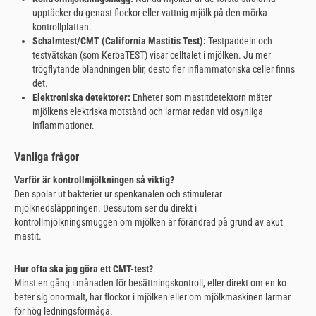
upptäcker du genast flockor eller vattnig mjölk på den mörka
kontrollplattan.
Schalmtest/CMT (California Mastitis Test):
Testpaddeln och
testvätskan (som KerbaTEST) visar celltalet i mjölken. Ju mer
trögflytande blandningen blir, desto fler inflammatoriska celler finns
det.
Elektroniska detektorer:
Enheter som mastitdetektorn mäter
mjölkens elektriska motstånd och larmar redan vid osynliga
inflammationer.
Vanliga frågor
Varför är kontrollmjölkningen så viktig?
Den spolar ut bakterier ur spenkanalen och stimulerar
mjölknedsläppningen. Dessutom ser du direkt i
kontrollmjölkningsmuggen om mjölken är förändrad på grund av akut
mastit.
Hur ofta ska jag göra ett CMT-test?
Minst en gång i månaden för besättningskontroll, eller direkt om en ko
beter sig onormalt, har flockor i mjölken eller om mjölkmaskinen larmar
för hög ledningsförmåga.