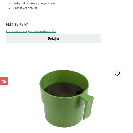
Tidig indikation på juverproblem
Passar kor och får
Ordinarie pris:
Från
89,79 kr
Priser inkl. moms, plus leveranskostnader
Detaljer
%