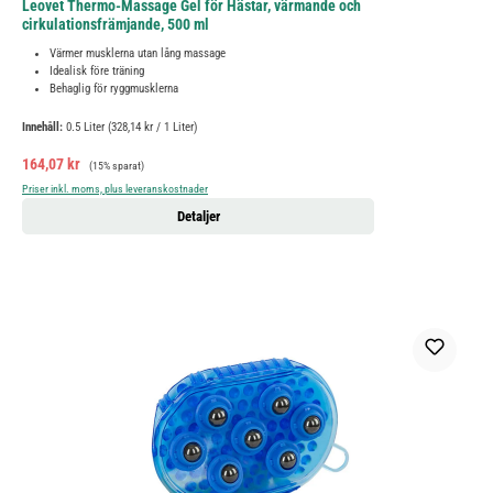
Leovet Thermo-Massage Gel för Hästar, värmande och
cirkulationsfrämjande, 500 ml
Värmer musklerna utan lång massage
Idealisk före träning
Behaglig för ryggmusklerna
Innehåll:
0.5 Liter
(328,14 kr / 1 Liter)
Försäljningspris:
Ordinarie pris:
164,07 kr
(15% sparat)
Priser inkl. moms, plus leveranskostnader
Detaljer