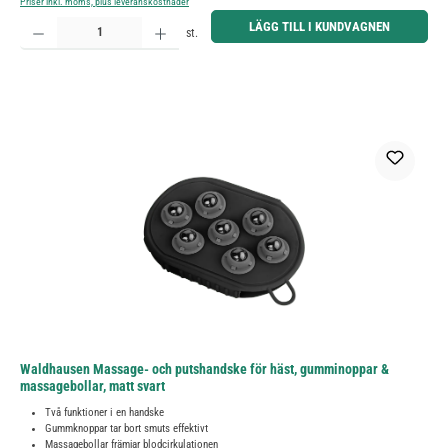
Priser inkl. moms, plus leveranskostnader
Produktkvantitet: Ange önskat belopp eller använd knapparna för att öka eller minska kvantiteten.
LÄGG TILL I KUNDVAGNEN
st.
Waldhausen Massage- och putshandske för häst, gumminoppar &
massagebollar, matt svart
Två funktioner i en handske
Gummknoppar tar bort smuts effektivt
Massagebollar främjar blodcirkulationen