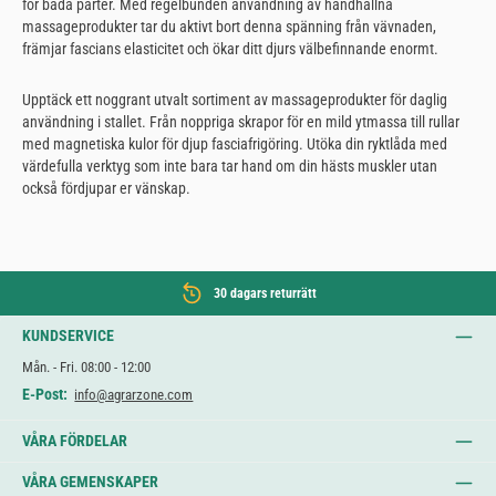
för båda parter. Med regelbunden användning av handhållna
massageprodukter tar du aktivt bort denna spänning från vävnaden,
främjar fascians elasticitet och ökar ditt djurs välbefinnande enormt.
Upptäck ett noggrant utvalt sortiment av massageprodukter för daglig
användning i stallet. Från noppriga skrapor för en mild ytmassa till rullar
med magnetiska kulor för djup fasciafrigöring. Utöka din ryktlåda med
värdefulla verktyg som inte bara tar hand om din hästs muskler utan
också fördjupar er vänskap.
30 dagars returrätt
KUNDSERVICE
Mån. - Fri. 08:00 - 12:00
E-Post:
info@agrarzone.com
VÅRA FÖRDELAR
VÅRA GEMENSKAPER