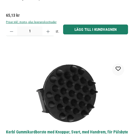
Ordinarie pris:
65,13 kr
Priser inkl. moms, plus leveranskostnader
Produktkvantitet: Ange önskat belopp eller använd knapparna för att öka eller minska kvantiteten.
LÄGG TILL I KUNDVAGNEN
st.
Kerbl Gummikardborste med Knoppar, Svart, med Handrem, för Pälsbyte