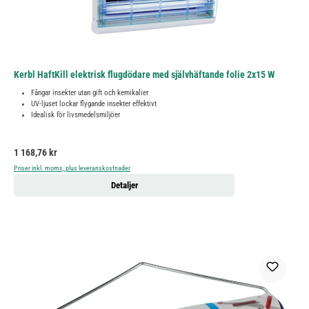
Kerbl HaftKill elektrisk flugdödare med självhäftande folie 2x15 W
Fångar insekter utan gift och kemikalier
UV-ljuset lockar flygande insekter effektivt
Idealisk för livsmedelsmiljöer
Ordinarie pris:
1 168,76 kr
Priser inkl. moms, plus leveranskostnader
Detaljer