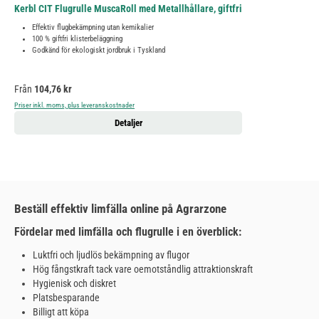
Kerbl CIT Flugrulle MuscaRoll med Metallhållare, giftfri
Effektiv flugbekämpning utan kemikalier
100 % giftfri klisterbeläggning
Godkänd för ekologiskt jordbruk i Tyskland
Ordinarie pris:
Från
104,76 kr
Priser inkl. moms, plus leveranskostnader
Detaljer
Beställ effektiv limfälla online på Agrarzone
Fördelar med limfälla och flugrulle i en överblick:
Luktfri och ljudlös bekämpning av flugor
Hög fångstkraft tack vare oemotståndlig attraktionskraft
Hygienisk och diskret
Platsbesparande
Billigt att köpa