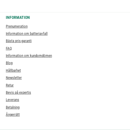
INFORMATION
Prenumeration
Information om batteriavfall
Bästa pris-garanti
FAQ
Information om kundomdömen
Blog
Hållbarhet
Newsletter
Retur
Bevis på expertis
Leverans
Betalning
Ångerrätt