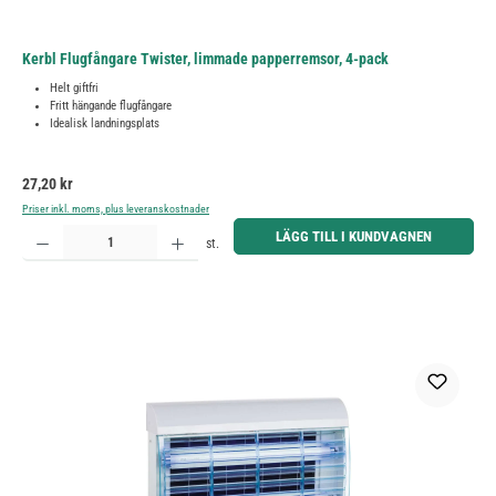
Kerbl Flugfångare Twister, limmade papperremsor, 4-pack
Helt giftfri
Fritt hängande flugfångare
Idealisk landningsplats
Ordinarie pris:
27,20 kr
Priser inkl. moms, plus leveranskostnader
Produktkvantitet: Ange önskat belopp eller använd knapparna för att öka eller minska kvantiteten.
LÄGG TILL I KUNDVAGNEN
st.