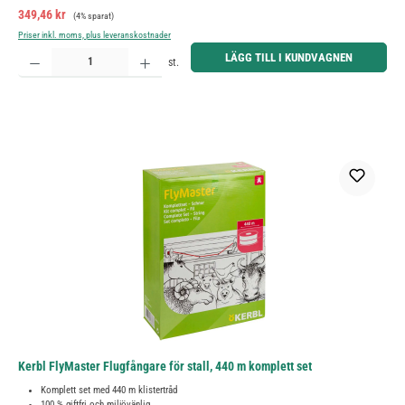
Försäljningspris:
Ordinarie pris:
349,46 kr
(4% sparat)
Priser inkl. moms, plus leveranskostnader
Produktkvantitet: Ange önskat belopp eller använd knapparna för att öka eller minska kvantiteten.
LÄGG TILL I KUNDVAGNEN
st.
Kerbl FlyMaster Flugfångare för stall, 440 m komplett set
Komplett set med 440 m klistertråd
100 % giftfri och miljövänlig