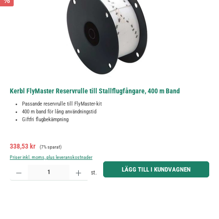
%
Kerbl FlyMaster Reservrulle till Stallflugfångare, 400 m Band
Passande reservrulle till FlyMaster-kit
400 m band för lång användningstid
Giftfri flugbekämpning
Försäljningspris:
Ordinarie pris:
338,53 kr
(7% sparat)
Priser inkl. moms, plus leveranskostnader
Produktkvantitet: Ange önskat belopp eller använd knapparna för att öka eller minska kvantiteten.
LÄGG TILL I KUNDVAGNEN
st.