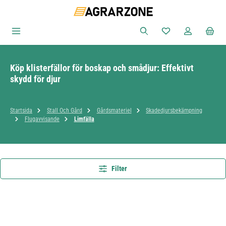
Hoppa till huvudinnehåll
Du har 0 objekt i ön
Köp klisterfällor för boskap och smådjur: Effektivt
skydd för djur
Startsida
Stall Och Gård
Gårdsmateriel
Skadedjursbekämpning
Flugavvisande
Limfälla
Filter