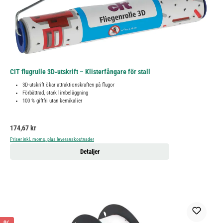
CIT flugrulle 3D-utskrift – Klisterfångare för stall
3D-utskrift ökar attraktionskraften på flugor
Förbättrad, stark limbeläggning
100 % giftfri utan kemikalier
Ordinarie pris:
174,67 kr
Priser inkl. moms, plus leveranskostnader
Detaljer