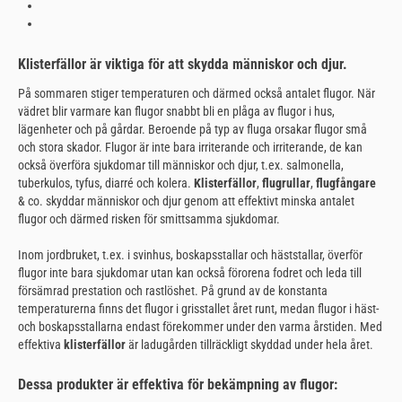
Klisterfällor är viktiga för att skydda människor och djur.
På sommaren stiger temperaturen och därmed också antalet flugor. När
vädret blir varmare kan flugor snabbt bli en plåga av flugor i hus,
lägenheter och på gårdar. Beroende på typ av fluga orsakar flugor små
och stora skador. Flugor är inte bara irriterande och irriterande, de kan
också överföra sjukdomar till människor och djur, t.ex. salmonella,
tuberkulos, tyfus, diarré och kolera.
Klisterfällor
,
flugrullar
,
flugfångare
& co. skyddar människor och djur genom att effektivt minska antalet
flugor och därmed risken för smittsamma sjukdomar.
Inom jordbruket, t.ex. i svinhus, boskapsstallar och häststallar, överför
flugor inte bara sjukdomar utan kan också förorena fodret och leda till
försämrad prestation och rastlöshet. På grund av de konstanta
temperaturerna finns det flugor i grisstallet året runt, medan flugor i häst-
och boskapsstallarna endast förekommer under den varma årstiden. Med
effektiva
klisterfällor
är ladugården tillräckligt skyddad under hela året.
Dessa produkter är effektiva för bekämpning av flugor: