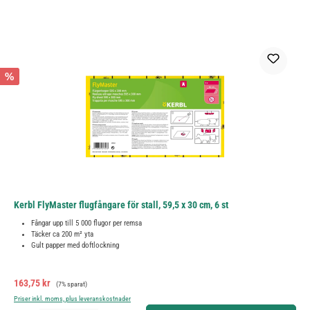
%
Kerbl FlyMaster flugfångare för stall, 59,5 x 30 cm, 6 st
Fångar upp till 5 000 flugor per remsa
Täcker ca 200 m² yta
Gult papper med doftlockning
Försäljningspris:
Ordinarie pris:
163,75 kr
(7% sparat)
Priser inkl. moms, plus leveranskostnader
Produktkvantitet: Ange önskat belopp eller använd knapparna för att öka eller minska kvantiteten.