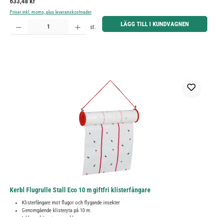
Ordinarie pris:
633,48 kr
Priser inkl. moms, plus leveranskostnader
Produktkvantitet: Ange önskat belopp eller använd knapparna för att öka eller minska kvantiteten.
LÄGG TILL I KUNDVAGNEN
st.
Kerbl Flugrulle Stall Eco 10 m giftfri klisterfångare
Klisterfångare mot flugor och flygande insekter
Genomgående klisteryta på 10 m