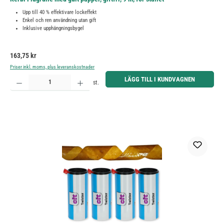
Upp till 40 % effektivare lockeffekt
Enkel och ren användning utan gift
Inklusive upphängningsbygel
Ordinarie pris:
163,75 kr
Priser inkl. moms, plus leveranskostnader
Produktkvantitet: Ange önskat belopp eller använd knapparna för att öka eller minska kvantiteten.
LÄGG TILL I KUNDVAGNEN
st.