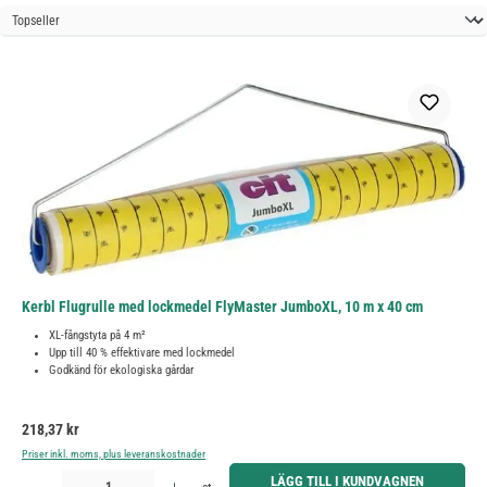
Kerbl Flugrulle med lockmedel FlyMaster JumboXL, 10 m x 40 cm
XL-fångstyta på 4 m²
Upp till 40 % effektivare med lockmedel
Godkänd för ekologiska gårdar
Ordinarie pris:
218,37 kr
Priser inkl. moms, plus leveranskostnader
Produktkvantitet: Ange önskat belopp eller använd knapparna för att öka eller minska kvantiteten.
LÄGG TILL I KUNDVAGNEN