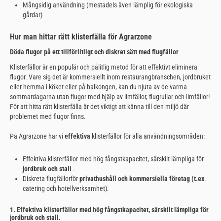
Mångsidig användning (mestadels även lämplig för ekologiska
gårdar)
Hur man hittar rätt klisterfälla för Agrarzone
Döda flugor på ett tillförlitligt och diskret sätt med flugfällor
Klisterfällor är en populär och pålitlig metod för att effektivt eliminera
flugor. Vare sig det är kommersiellt inom restaurangbranschen, jordbruket
eller hemma i köket eller på balkongen, kan du njuta av de varma
sommardagarna utan flugor med hjälp av limfällor, flugrullar och limfällor!
För att hitta rätt klisterfälla är det viktigt att känna till den miljö där
problemet med flugor finns.
På Agrarzone har vi
effektiva
klisterfällor för alla användningsområden:
Effektiva klisterfällor med hög fångstkapacitet, särskilt lämpliga för
jordbruk och stall
.
Diskreta flugfällor
för
privathushåll och kommersiella företag (t.ex
.
catering och hotellverksamhet).
1. Effektiva klisterfällor med hög fångstkapacitet, särskilt lämpliga för
jordbruk och stall.