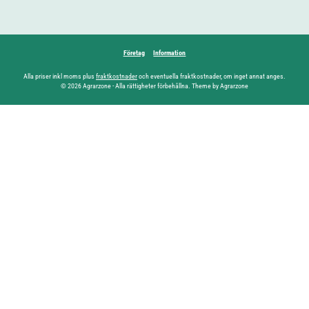
Företag
Information
Alla priser inkl moms plus
fraktkostnader
och eventuella fraktkostnader, om inget annat anges.
© 2026 Agrarzone - Alla rättigheter förbehållna. Theme by Agrarzone