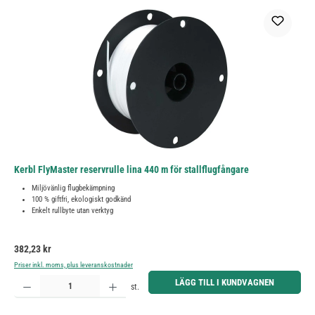
Kerbl FlyMaster reservrulle lina 440 m för stallflugfångare
Miljövänlig flugbekämpning
100 % giftfri, ekologiskt godkänd
Enkelt rullbyte utan verktyg
Ordinarie pris:
382,23 kr
Priser inkl. moms, plus leveranskostnader
Produktkvantitet: Ange önskat belopp eller använd knapparna för att öka eller minska kvantiteten.
LÄGG TILL I KUNDVAGNEN
st.