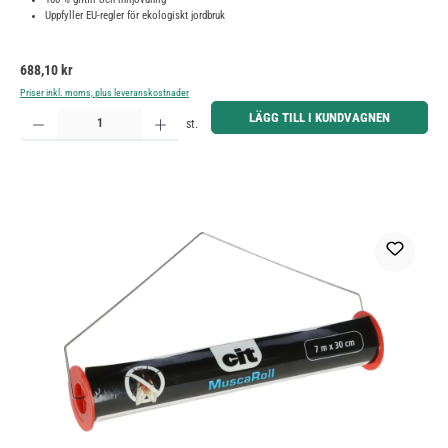
Uppfyller EU-regler för ekologiskt jordbruk
Ordinarie pris:
688,10 kr
Priser inkl. moms, plus leveranskostnader
Produktkvantitet: Ange önskat belopp eller använd knapparna för att öka eller minska kvantiteten.
LÄGG TILL I KUNDVAGNEN
st.