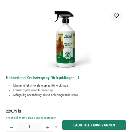
Hühnerland Kvalsterspray för kycklingar 1 L
Mycket effektiv kvalsterspray för kycklingar
Eterisk oljebaserad formulering
Mångsidig användning: direkt och omgivande spray
Ordinarie pris:
229,75 kr
Priser inkl. moms, plus leveranskostnader
Produktkvantitet: Ange önskat belopp eller använd knapparna för att öka eller minska kvantiteten.
LÄGG TILL I KUNDVAGNEN
st.