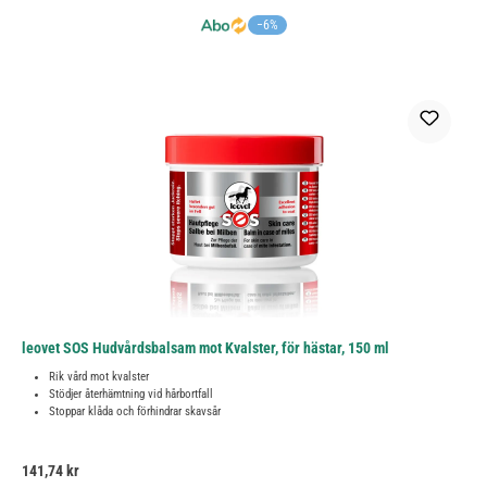
−6%
leovet SOS Hudvårdsbalsam mot Kvalster, för hästar, 150 ml
Rik vård mot kvalster
Stödjer återhämtning vid hårbortfall
Stoppar klåda och förhindrar skavsår
Ordinarie pris:
141,74 kr