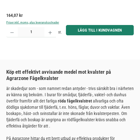
Ordinarie pris:
164,07 kr
Priser inkl. moms, plus leveranskostnader
Produktkvantitet: Ange önskat belopp eller använd knapparna för att öka eller minska kvantiteten.
LÄGG TILL I KUNDVAGNEN
st.
Köp ett effektivt avvisande medel mot kvalster på
Agrarzone Fågelkvalster
är skadedjur som - som namnet redan antyder - trivs särskilt bra i närheten
av känna sig bekväm. I burar för smådjur, fjäderfä-, vaktel- och duvhus
överför framför allt det farliga
röda fågelkvalstret
allvarliga och ofta
dödliga sjukdomar till fjäderfä, t.ex. höns, fåglar, duvor och vaktlar. Även
boskaps-, häst- och svinstallar är inte skonade från kvalsterpesten. Om
fjäderfä och boskap är angripna av rödfågelkvalster krävs snabba och
effektiva åtgärder för att
.
På Agrarzone hittar du ett brett utbud av effektiva produkter för