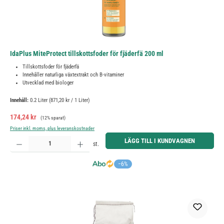
IdaPlus MiteProtect tillskottsfoder för fjäderfä 200 ml
Tillskottsfoder för fjäderfä
Innehåller naturliga växtextrakt och B-vitaminer
Utvecklad med biologer
Innehåll:
0.2 Liter
(871,20 kr / 1 Liter)
Försäljningspris:
Ordinarie pris:
174,24 kr
(12% sparat)
Priser inkl. moms, plus leveranskostnader
Produktkvantitet: Ange önskat belopp eller använd knapparna för att öka eller minska kvantiteten.
LÄGG TILL I KUNDVAGNEN
st.
−6%