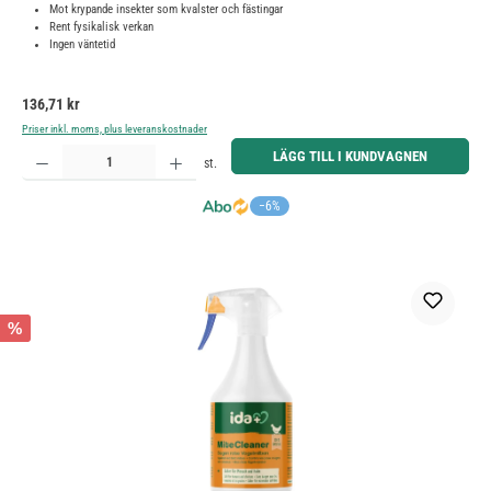
Mot krypande insekter som kvalster och fästingar
Rent fysikalisk verkan
Ingen väntetid
Ordinarie pris:
136,71 kr
Priser inkl. moms, plus leveranskostnader
Produktkvantitet: Ange önskat belopp eller använd knapparna för att öka eller minska kvantiteten.
LÄGG TILL I KUNDVAGNEN
st.
−6%
%