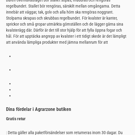
buren överhuvudtaget bör stallet sopas, muddras och rengöras
regelbundet. Stallet bör rengöras, särskilt mellan omgångarna. Detta
innebär att väggar, tak, golv och alla hörn ska rengöras noggrant.
Stolparna skrapas och skrubbas regelbundet. För kvalster är kanter,
sprickor och små gropar utmärkta gömställen och de lägger gärna sina
kvalsterägg där. Därför är det till stor hjälp för att fylla öppna fogar och
hål. För att upptäcka angrepp av kvalster i ett tidigt skede är det lämpligt
att använda lämpliga produkter med jämna mellanrum för att
Dina fördelar i Agrarzone butiken
Gratis retur
: Detta gäller alla paketförsändelser som returneras inom 30 dagar. Du