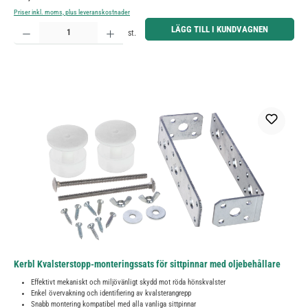
Priser inkl. moms, plus leveranskostnader
Produktkvantitet: Ange önskat belopp eller använd knapparna för att öka eller minska kvantiteten.
LÄGG TILL I KUNDVAGNEN
st.
Kerbl Kvalsterstopp-monteringssats för sittpinnar med oljebehållare
Effektivt mekaniskt och miljövänligt skydd mot röda hönskvalster
Enkel övervakning och identifiering av kvalsterangrepp
Snabb montering kompatibel med alla vanliga sittpinnar