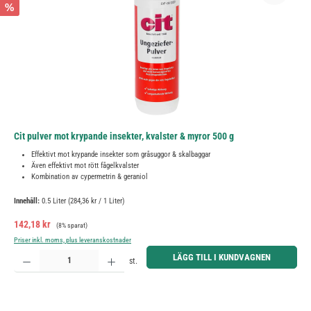
%
Cit pulver mot krypande insekter, kvalster & myror 500 g
Effektivt mot krypande insekter som gråsuggor & skalbaggar
Även effektivt mot rött fågelkvalster
Kombination av cypermetrin & geraniol
Innehåll:
0.5 Liter
(284,36 kr / 1 Liter)
Försäljningspris:
Ordinarie pris:
142,18 kr
(8% sparat)
Priser inkl. moms, plus leveranskostnader
Produktkvantitet: Ange önskat belopp eller använd knapparna för att öka eller minska kvantiteten.
LÄGG TILL I KUNDVAGNEN
st.