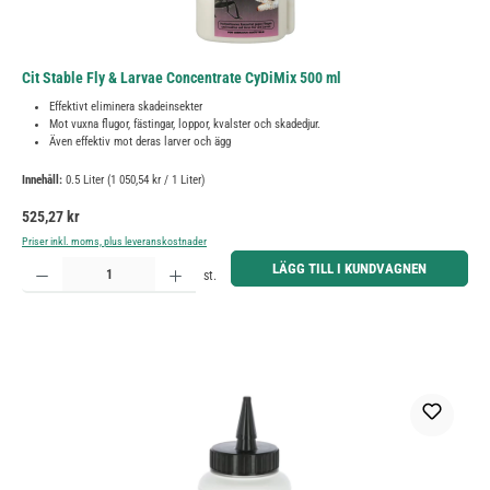
Cit Stable Fly & Larvae Concentrate CyDiMix 500 ml
Effektivt eliminera skadeinsekter
Mot vuxna flugor, fästingar, loppor, kvalster och skadedjur.
Även effektiv mot deras larver och ägg
Innehåll:
0.5 Liter
(1 050,54 kr / 1 Liter)
Ordinarie pris:
525,27 kr
Priser inkl. moms, plus leveranskostnader
Produktkvantitet: Ange önskat belopp eller använd knapparna för att öka eller minska kvantiteten.
LÄGG TILL I KUNDVAGNEN
st.