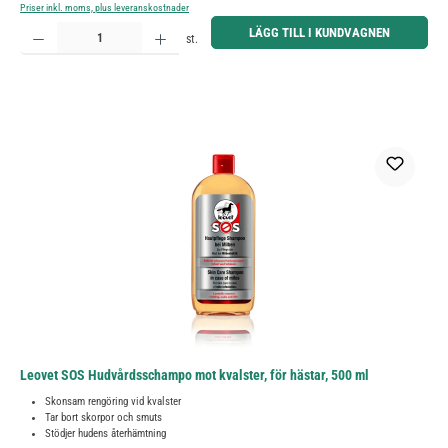
Priser inkl. moms, plus leveranskostnader
Produktkvantitet: Ange önskat belopp eller använd knapparna för att öka eller minska kvantiteten.
LÄGG TILL I KUNDVAGNEN
st.
Leovet SOS Hudvårdsschampo mot kvalster, för hästar, 500 ml
Skonsam rengöring vid kvalster
Tar bort skorpor och smuts
Stödjer hudens återhämtning