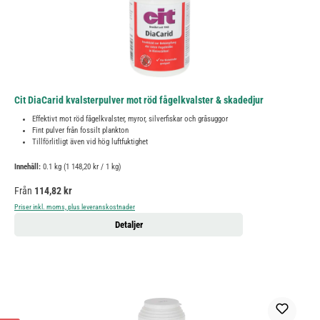
Cit DiaCarid kvalsterpulver mot röd fågelkvalster & skadedjur
Effektivt mot röd fågelkvalster, myror, silverfiskar och gråsuggor
Fint pulver från fossilt plankton
Tillförlitligt även vid hög luftfuktighet
Innehåll:
0.1 kg
(1 148,20 kr / 1 kg)
Ordinarie pris:
Från
114,82 kr
Priser inkl. moms, plus leveranskostnader
Detaljer