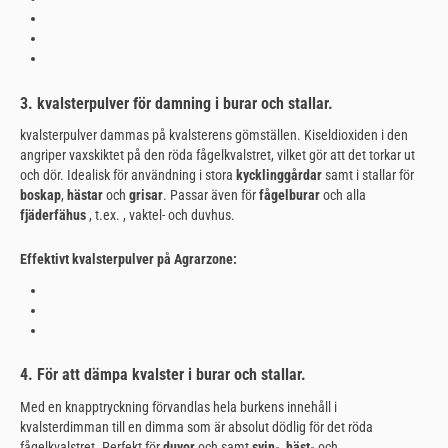
3. kvalsterpulver för damning i burar och stallar.
kvalsterpulver dammas på kvalsterens gömställen. Kiseldioxiden i den
angriper vaxskiktet på den röda fågelkvalstret, vilket gör att det torkar ut
och dör. Idealisk för användning i stora
kycklinggårdar
samt i stallar för
boskap
,
hästar
och
grisar
. Passar även för
fågelburar
och alla
fjäderfähus
, t.ex. , vaktel- och duvhus.
Effektivt kvalsterpulver på Agrarzone:
4. För att dämpa kvalster i burar och stallar.
Med en knapptryckning förvandlas hela burkens innehåll i
kvalsterdimman till en dimma som är absolut dödlig för det röda
fågelkvalstret. Perfekt för
duvor
och samt
svin-
,
häst-
och