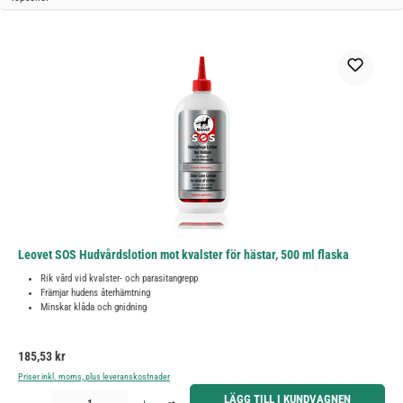
Leovet SOS Hudvårdslotion mot kvalster för hästar, 500 ml flaska
Rik vård vid kvalster- och parasitangrepp
Främjar hudens återhämtning
Minskar klåda och gnidning
Ordinarie pris:
185,53 kr
Priser inkl. moms, plus leveranskostnader
Produktkvantitet: Ange önskat belopp eller använd knapparna för att öka eller minska kvantiteten.
LÄGG TILL I KUNDVAGNEN