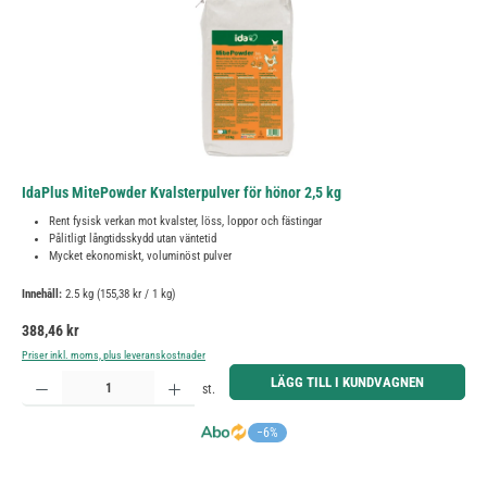
IdaPlus MitePowder Kvalsterpulver för hönor 2,5 kg
Rent fysisk verkan mot kvalster, löss, loppor och fästingar
Pålitligt långtidsskydd utan väntetid
Mycket ekonomiskt, voluminöst pulver
Innehåll:
2.5 kg
(155,38 kr / 1 kg)
Ordinarie pris:
388,46 kr
Priser inkl. moms, plus leveranskostnader
Produktkvantitet: Ange önskat belopp eller använd knapparna för att öka eller minska kvantiteten.
LÄGG TILL I KUNDVAGNEN
st.
−6%