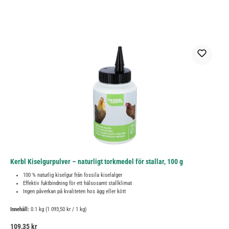
Kerbl Kiselgurpulver – naturligt torkmedel för stallar, 100 g
100 % naturlig kiselgur från fossila kiselalger
Effektiv fuktbindning för ett hälsosamt stallklimat
Ingen påverkan på kvaliteten hos ägg eller kött
Innehåll:
0.1 kg
(1 093,50 kr / 1 kg)
Ordinarie pris:
109,35 kr