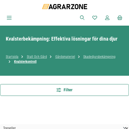
Hoppa till huvudinnehåll
Du har 0 objekt i ön
Kvalsterbekämpning: Effektiva lösningar för dina djur
Startsida
Stall Och Gård
Gårdsmateriel
Skadedjursbekämpning
Kvalsterkontroll
Filter