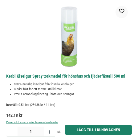
Kerbl Kiselgur Spray torkmedel för hönshus och fjäderfästall 500 ml
100 % naturlig kiselgur från fossila kiselalger
Binder fukt för ett torrare stallklimat
Precis aerosolapplicering i hörn och springor
Innehåll:
0.5 Liter
(284,36 kr / 1 Liter)
Ordinarie pris:
142,18 kr
Priser inkl. moms, plus leveranskostnader
Produktkvantitet: Ange önskat belopp eller använd knapparna för att öka eller minska kvantiteten.
LÄGG TILL I KUNDVAGNEN
st.