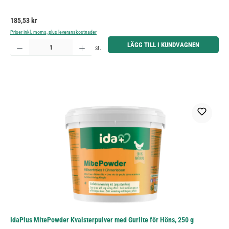
Ordinarie pris:
185,53 kr
Priser inkl. moms, plus leveranskostnader
Produktkvantitet: Ange önskat belopp eller använd knapparna för att öka eller minska kvantiteten.
LÄGG TILL I KUNDVAGNEN
st.
IdaPlus MitePowder Kvalsterpulver med Gurlite för Höns, 250 g