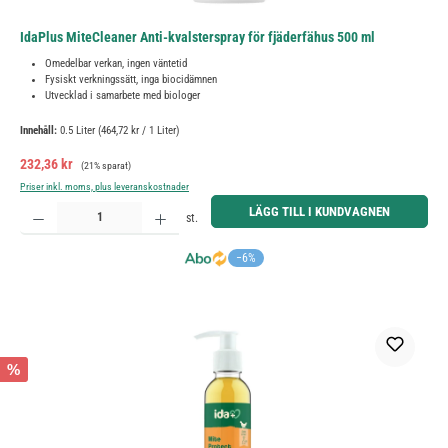
IdaPlus MiteCleaner Anti-kvalsterspray för fjäderfähus 500 ml
Omedelbar verkan, ingen väntetid
Fysiskt verkningssätt, inga biocidämnen
Utvecklad i samarbete med biologer
Innehåll:
0.5 Liter
(464,72 kr / 1 Liter)
Försäljningspris:
Ordinarie pris:
232,36 kr
(21% sparat)
Priser inkl. moms, plus leveranskostnader
Produktkvantitet: Ange önskat belopp eller använd knapparna för att öka eller minska kvantiteten.
LÄGG TILL I KUNDVAGNEN
st.
−6%
%