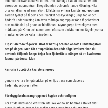
leder det till svår klåda vid bettet. Den ständiga klådan orsakar enorm
stress och uppmuntrar till regelbunden och omfattande klösning, vilket
orsakar allvarlig inflammation. Effekterna av fågelkvalsterangrepp syns
särskilt tydligt på fågelns ben. Särskilt hos kycklingar, unga fåglar och
fjäderfä under ruvning kan även måttliga angrepp av röda fågelkvalster
orsaka dödsfall på grund av blodförlust. Myrangrepp är vanligtvis mest
märkbara på våren och sommaren, eftersom aktiviteten hos fågelmyrorna
minskar under de kalla månaderna.
Tips: Den röda fågelkvalstret är nattlig och kan endast i undantagsfall
ses på dagen. Men för att upptäcka den röda fågelkvalstret kan du
använda följande knep: Tejpa fast fjäderfäets stänger så att kvalsterna
fastnar på dessa. Man
kan också upptäcka
kvalsterangrepp
genom svarta eller grå prickar på en ljus trasa som placeras i
fjäderfähuset över natten.
Förebygg kvalsterangrepp med hygien och renlighet
För att de irriterande kvalstren inte ska känna sig hemma i stallet eller