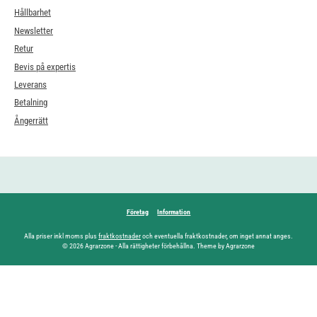
Hållbarhet
Newsletter
Retur
Bevis på expertis
Leverans
Betalning
Ångerrätt
Företag
Information
Alla priser inkl moms plus
fraktkostnader
och eventuella fraktkostnader, om inget annat anges.
© 2026 Agrarzone - Alla rättigheter förbehållna. Theme by Agrarzone