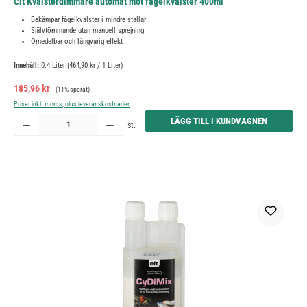
Cit Kvalsterdimmare automat mot fågelkvalster 400ml
Bekämpar fågelkvalster i mindre stallar
Självtömmande utan manuell sprejning
Omedelbar och långvarig effekt
Innehåll:
0.4 Liter
(464,90 kr / 1 Liter)
Försäljningspris:
Ordinarie pris:
185,96 kr
(11% sparat)
Priser inkl. moms, plus leveranskostnader
Produktkvantitet: Ange önskat belopp eller använd knapparna för att öka eller minska kvantiteten.
LÄGG TILL I KUNDVAGNEN
st.