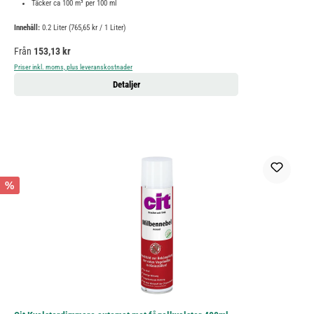
Täcker ca 100 m³ per 100 ml
Innehåll:
0.2 Liter
(765,65 kr / 1 Liter)
Ordinarie pris:
Från
153,13 kr
Priser inkl. moms, plus leveranskostnader
Detaljer
%