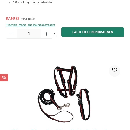
120 cm för gott om rörelsefrihet
Försäljningspris:
Ordinarie pris:
87,60 kr
(6% sparat)
Priser inkl. moms, plus leveranskostnader
Produktkvantitet: Ange önskat belopp eller använd knapparna för att öka eller minska kvantiteten.
LÄGG TILL I KUNDVAGNEN
st.
%