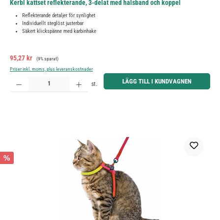
Kerbl kattset reflekterande, 3-delat med halsband och koppel
Reflekterande detaljer för synlighet
Individuellt steglöst justerbar
Säkert klickspänne med karbinhake
Försäljningspris:
Ordinarie pris:
95,27 kr
(9% sparat)
Priser inkl. moms, plus leveranskostnader
Produktkvantitet: Ange önskat belopp eller använd knapparna för att öka eller minska kvantiteten.
LÄGG TILL I KUNDVAGNEN
st.
%