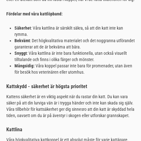
Fördelar med våra kattlöpband:
Säkerhet
: Våra kattlina är särskilt säkra, så att din katt inte kan
rymma.
Bekvämt
: Det högkvalitativa materialet och det noggranna utförandet
garanterar att de är bekväma att bära.
Snyggt
: Våra kattlina är inte bara funktionella, utan också visuellt
tilltalande och finns i olika färger och mönster.
Mångsidig:
Våra koppel passar inte bara för promenader, utan även
för besök hos veterinären eller utomhus.
Kattskydd - säkerhet är högsta prioritet
Kattens säkerhet är en viktig aspekt när du rastar din katt. Du kan vara
säker på att din lurviga vän är i trygga händer och inte kan skada sig själv.
Våra tillbehör för kattsäkerhet ger dig sinnesro att din katt är skyddad hela
tiden, oavsett om du är på äventyr i skogen eller utforskar grannskapet.
Kattlina
Våra högkvalitativa kattkoppel är ett absolut måste för varje kattägare.