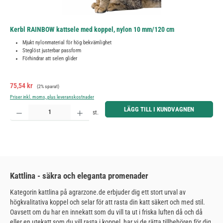
Kerbl RAINBOW kattsele med koppel, nylon 10 mm/120 cm
Mjukt nylonmaterial för hög bekvämlighet
Steglöst justerbar passform
Förhindrar att selen glider
Försäljningspris:
Ordinarie pris:
75,54 kr
(2% sparat)
Priser inkl. moms, plus leveranskostnader
Produktkvantitet: Ange önskat belopp eller använd knapparna för att öka eller minska kvantiteten.
LÄGG TILL I KUNDVAGNEN
st.
Kattlina - säkra och eleganta promenader
Kategorin kattlina på agrarzone.de erbjuder dig ett stort urval av
högkvalitativa koppel och selar för att rasta din katt säkert och med stil.
Oavsett om du har en innekatt som du vill ta ut i friska luften då och då
eller en utekatt som du vill rasta i koppel, har vi de rätta tillbehören för dig.