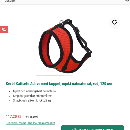
%
Kerbl Kattsele Active med koppel, mjukt nätmaterial, röd, 120 cm
Mjukt och andningsbart nätmaterial
Steglöst justerbar bröstomkrets
Snabbt och säkert klickspänne
Försäljningspris:
Ordinarie pris:
117,20 kr
(15% sparat)
Priser inkl. moms, plus leveranskostnader
Produktkvantitet: Ange önskat belopp eller använd knapparna för att öka eller minska kvantiteten.