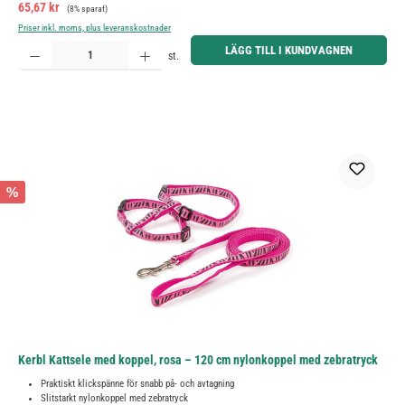
Försäljningspris:
Ordinarie pris:
65,67 kr
(8% sparat)
Priser inkl. moms, plus leveranskostnader
Produktkvantitet: Ange önskat belopp eller använd knapparna för att öka eller minska kvantiteten.
LÄGG TILL I KUNDVAGNEN
st.
%
Kerbl Kattsele med koppel, rosa – 120 cm nylonkoppel med zebratryck
Praktiskt klickspänne för snabb på- och avtagning
Slitstarkt nylonkoppel med zebratryck