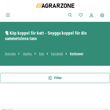
Hoppa till huvudinnehåll
Du har 0 objekt i ön
🐈 Köp koppel för katt - Snygga koppel för din
sammetslena tass
Startsida
Husdjur
Katt
Kattskydd
Kattkoppel
Filter