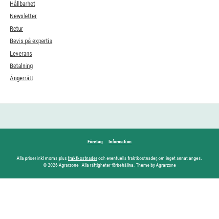
Hållbarhet
Newsletter
Retur
Bevis på expertis
Leverans
Betalning
Ångerrätt
Företag
Information
Alla priser inkl moms plus
fraktkostnader
och eventuella fraktkostnader, om inget annat anges.
© 2026 Agrarzone - Alla rättigheter förbehållna. Theme by Agrarzone