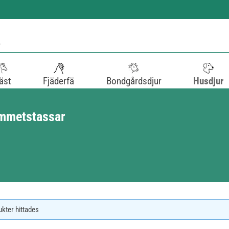
äst
Fjäderfä
Bondgårdsdjur
Husdjur
sammetstassar
ukter hittades