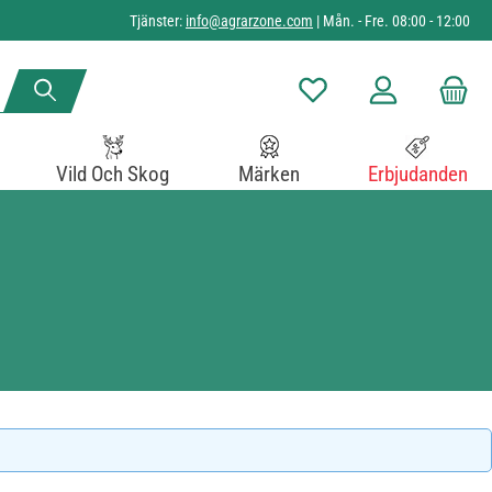
Tjänster:
info@agrarzone.com
| Mån. - Fre. 08:00 - 12:00
Du har 0 objekt i önskelista
Vild Och Skog
Märken
Erbjudanden