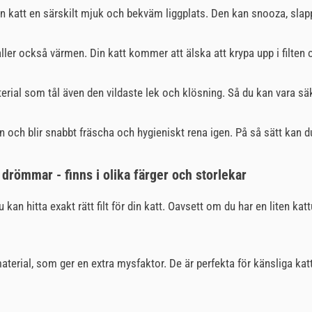
in katt en särskilt mjuk och bekväm liggplats. Den kan snooza, slapp
åller också värmen. Din katt kommer att älska att krypa upp i filten 
aterial som tål även den vildaste lek och klösning. Så du kan vara säk
 och blir snabbt fräscha och hygieniskt rena igen. På så sätt kan du se
 drömmar - finns i olika färger och storlekar
u kan hitta exakt rätt filt för din katt. Oavsett om du har en liten katt
 material, som ger en extra mysfaktor. De är perfekta för känsliga kat