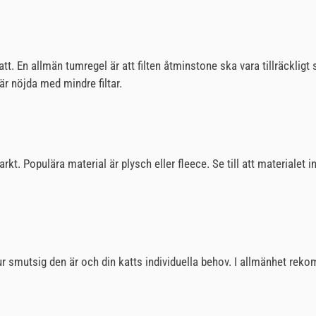
tt. En allmän tumregel är att filten åtminstone ska vara tillräckligt 
är nöjda med mindre filtar.
arkt. Populära material är plysch eller fleece. Se till att materialet 
ur smutsig den är och din katts individuella behov. I allmänhet rekom