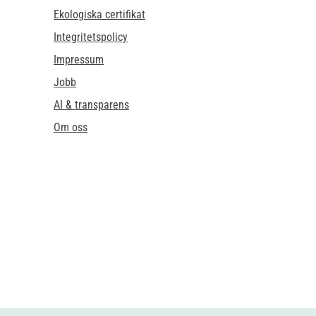
Ekologiska certifikat
Integritetspolicy
Impressum
Jobb
AI & transparens
Om oss