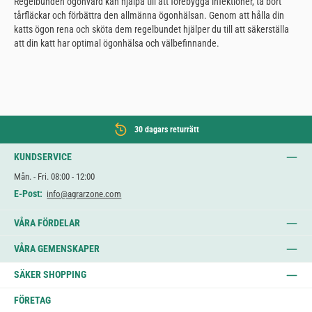
Regelbunden ögonvård kan hjälpa till att förebygga infektioner, ta bort
tårfläckar och förbättra den allmänna ögonhälsan. Genom att hålla din
katts ögon rena och sköta dem regelbundet hjälper du till att säkerställa
att din katt har optimal ögonhälsa och välbefinnande.
30 dagars returrätt
KUNDSERVICE
Mån. - Fri. 08:00 - 12:00
E-Post:
info@agrarzone.com
VÅRA FÖRDELAR
VÅRA GEMENSKAPER
SÄKER SHOPPING
FÖRETAG