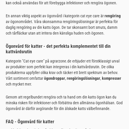
kan också användas för att förebygga infektioner och rengöra ögonen.
En annan viktig aspekt av ögonvård i kategorin cat eye care är
rengöring
av ögonområdet. Våra skonsamma rengöringslösningar är perfekta för
daglig rengöring av din katts ögon. De tar skonsamt bort smuts, damm
och tårfläckar utan att irritera den känsliga huden och ögonen.
Ögonvård för katter - det perfekta komplementet till din
kattvårdsrutin
Kategorin "Cat eye care" på agrarzone.de erbjuder ett förstklassigt urval
av produkter som perfekt kan integreras i din kattvårdsrutin. De olika
produkterna uppfyller olika krav och täcker ett brett spektrum av behov.
Vårt sortiment omfattar
ögondroppar
,
rengöringslösningar
,
kompresser
och mycket mer.
Genom att regelbundet rengöra och ta hand om din katts ögon kan du
minska risken för infektioner och förbättra den allmänna ögonhälsan. God
ögonvård är därför avgörande för din älskade katts välbefinnande.
FAQ - Ögonvård för katter