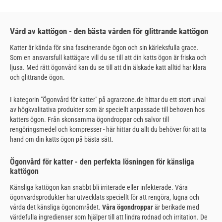
Vård av kattögon - den bästa vården för glittrande kattögon
Katter är kända för sina fascinerande ögon och sin kärleksfulla grace.
Som en ansvarsfull kattägare vill du se till att din katts ögon är friska och
ljusa. Med rätt ögonvård kan du se till att din älskade katt alltid har klara
och glittrande ögon.
I kategorin "Ögonvård för katter" på agrarzone.de hittar du ett stort urval
av högkvalitativa produkter som är speciellt anpassade till behoven hos
katters ögon. Från skonsamma ögondroppar och salvor till
rengöringsmedel och kompresser - här hittar du allt du behöver för att ta
hand om din katts ögon på bästa sätt.
Ögonvård för katter - den perfekta lösningen för känsliga
kattögon
Känsliga kattögon kan snabbt bli irriterade eller infekterade. Våra
ögonvårdsprodukter har utvecklats speciellt för att rengöra, lugna och
vårda det känsliga ögonområdet.
Våra ögondroppar
är berikade med
värdefulla ingredienser som hjälper till att lindra rodnad och irritation. De