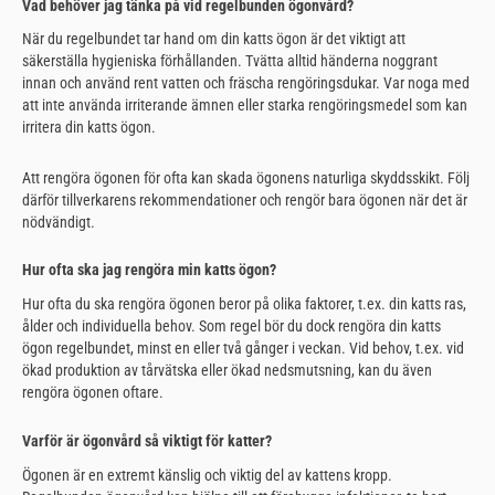
Vad behöver jag tänka på vid regelbunden ögonvård?
När du regelbundet tar hand om din katts ögon är det viktigt att
säkerställa hygieniska förhållanden. Tvätta alltid händerna noggrant
innan och använd rent vatten och fräscha rengöringsdukar. Var noga med
att inte använda irriterande ämnen eller starka rengöringsmedel som kan
irritera din katts ögon.
Att rengöra ögonen för ofta kan skada ögonens naturliga skyddsskikt. Följ
därför tillverkarens rekommendationer och rengör bara ögonen när det är
nödvändigt.
Hur ofta ska jag rengöra min katts ögon?
Hur ofta du ska rengöra ögonen beror på olika faktorer, t.ex. din katts ras,
ålder och individuella behov. Som regel bör du dock rengöra din katts
ögon regelbundet, minst en eller två gånger i veckan. Vid behov, t.ex. vid
ökad produktion av tårvätska eller ökad nedsmutsning, kan du även
rengöra ögonen oftare.
Varför är ögonvård så viktigt för katter?
Ögonen är en extremt känslig och viktig del av kattens kropp.