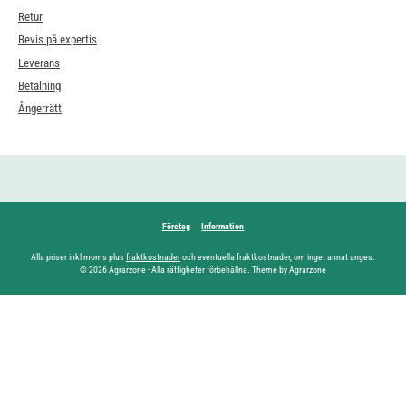
Retur
Bevis på expertis
Leverans
Betalning
Ångerrätt
Företag
Information
Alla priser inkl moms plus
fraktkostnader
och eventuella fraktkostnader, om inget annat anges.
© 2026 Agrarzone - Alla rättigheter förbehållna. Theme by Agrarzone