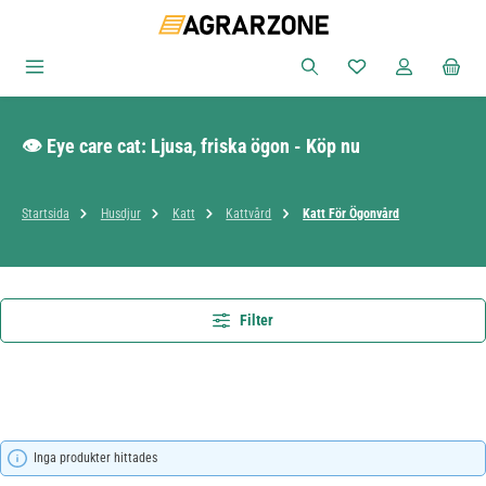
Hoppa till huvudinnehåll
Du har 0 objekt i ön
👁️ Eye care cat: Ljusa, friska ögon - Köp nu
Startsida
Husdjur
Katt
Kattvård
Katt För Ögonvård
Filter
Inga produkter hittades