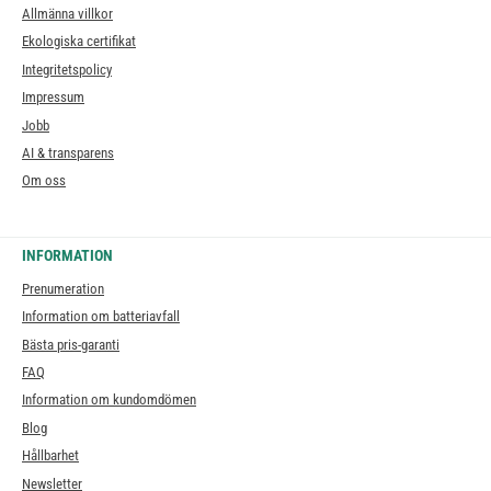
Allmänna villkor
Ekologiska certifikat
Integritetspolicy
Impressum
Jobb
AI & transparens
Om oss
INFORMATION
Prenumeration
Information om batteriavfall
Bästa pris-garanti
FAQ
Information om kundomdömen
Blog
Hållbarhet
Newsletter