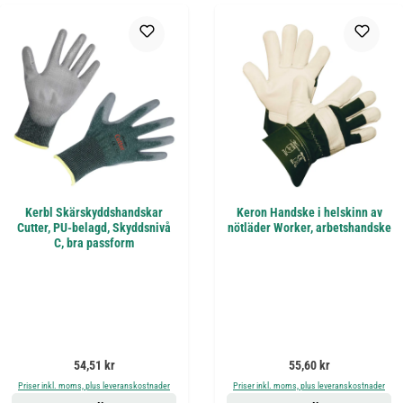
Kerbl Skärskyddshandskar
Keron Handske i helskinn av
Cutter, PU-belagd, Skyddsnivå
nötläder Worker, arbetshandske
C, bra passform
Ordinarie pris:
Ordinarie pris:
54,51 kr
55,60 kr
Priser inkl. moms, plus leveranskostnader
Priser inkl. moms, plus leveranskostnader