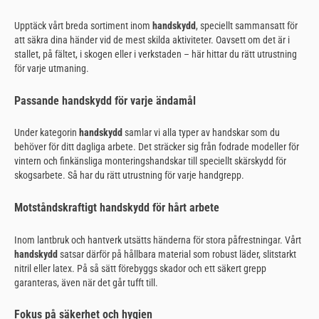
Upptäck vårt breda sortiment inom
handskydd
, speciellt sammansatt för
att säkra dina händer vid de mest skilda aktiviteter. Oavsett om det är i
stallet, på fältet, i skogen eller i verkstaden – här hittar du rätt utrustning
för varje utmaning.
Passande handskydd för varje ändamål
Under kategorin
handskydd
samlar vi alla typer av handskar som du
behöver för ditt dagliga arbete. Det sträcker sig från fodrade modeller för
vintern och finkänsliga monteringshandskar till speciellt skärskydd för
skogsarbete. Så har du rätt utrustning för varje handgrepp.
Motståndskraftigt handskydd för hårt arbete
Inom lantbruk och hantverk utsätts händerna för stora påfrestningar. Vårt
handskydd
satsar därför på hållbara material som robust läder, slitstarkt
nitril eller latex. På så sätt förebyggs skador och ett säkert grepp
garanteras, även när det går tufft till.
Fokus på säkerhet och hygien