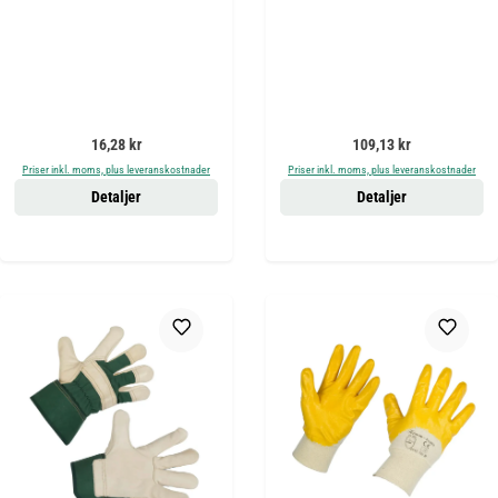
Ordinarie pris:
Ordinarie pris:
16,28 kr
109,13 kr
Priser inkl. moms, plus leveranskostnader
Priser inkl. moms, plus leveranskostnader
Detaljer
Detaljer