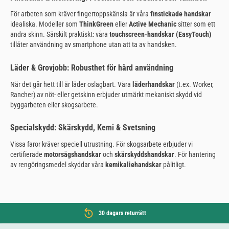
För arbeten som kräver fingertoppskänsla är våra
finstickade handskar
idealiska. Modeller som
ThinkGreen
eller
Active Mechanic
sitter som ett
andra skinn. Särskilt praktiskt: våra
touchscreen-handskar (EasyTouch)
tillåter användning av smartphone utan att ta av handsken.
Läder & Grovjobb: Robusthet för hård användning
När det går hett till är läder oslagbart. Våra
läderhandskar
(t.ex. Worker,
Rancher) av nöt- eller getskinn erbjuder utmärkt mekaniskt skydd vid
byggarbeten eller skogsarbete.
Specialskydd: Skärskydd, Kemi & Svetsning
Vissa faror kräver speciell utrustning. För skogsarbete erbjuder vi
certifierade
motorsågshandskar
och
skärskyddshandskar
. För hantering
av rengöringsmedel skyddar våra
kemikaliehandskar
pålitligt.
30 dagars returrätt