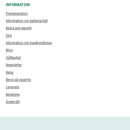
INFORMATION
Prenumeration
Information om batteriavfall
Bästa pris-garanti
FAQ
Information om kundomdömen
Blog
Hållbarhet
Newsletter
Retur
Bevis på expertis
Leverans
Betalning
Ångerrätt