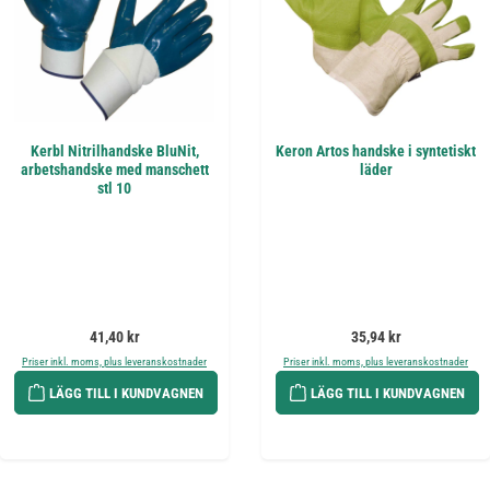
Kerbl Nitrilhandske BluNit,
Keron Artos handske i syntetiskt
arbetshandske med manschett
läder
stl 10
Ordinarie pris:
Ordinarie pris:
41,40 kr
35,94 kr
Priser inkl. moms, plus leveranskostnader
Priser inkl. moms, plus leveranskostnader
LÄGG TILL I KUNDVAGNEN
LÄGG TILL I KUNDVAGNEN