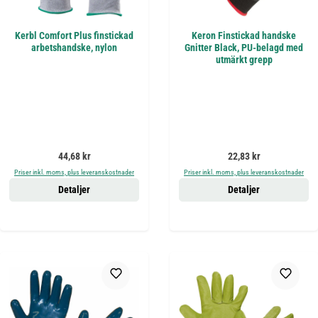
Kerbl Comfort Plus finstickad
Keron Finstickad handske
arbetshandske, nylon
Gnitter Black, PU-belagd med
utmärkt grepp
Ordinarie pris:
Ordinarie pris:
44,68 kr
22,83 kr
Priser inkl. moms, plus leveranskostnader
Priser inkl. moms, plus leveranskostnader
Detaljer
Detaljer