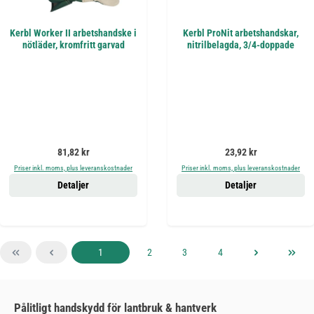
Kerbl Worker II arbetshandske i
Kerbl ProNit arbetshandskar,
nötläder, kromfritt garvad
nitrilbelagda, 3/4-doppade
Ordinarie pris:
Ordinarie pris:
81,82 kr
23,92 kr
Priser inkl. moms, plus leveranskostnader
Priser inkl. moms, plus leveranskostnader
Detaljer
Detaljer
Sida
Sida
Sida
Sida
1
2
3
4
Pålitligt handskydd för lantbruk & hantverk