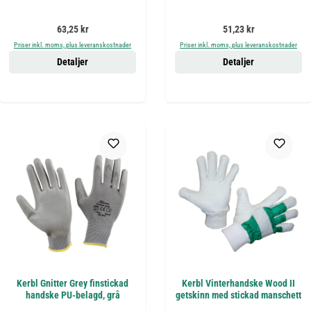
Ordinarie pris:
Ordinarie pris:
63,25 kr
51,23 kr
Priser inkl. moms, plus leveranskostnader
Priser inkl. moms, plus leveranskostnader
Detaljer
Detaljer
Kerbl Gnitter Grey finstickad
Kerbl Vinterhandske Wood II
handske PU-belagd, grå
getskinn med stickad manschett