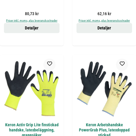
Ordinarie pris:
Ordinarie pris:
80,73 kr
62,16 kr
Priser inkl. moms, plus leveranskostnader
Priser inkl. moms, plus leveranskostnader
Detaljer
Detaljer
Keron Activ Grip Lite finstickad
Keron Arbetshandske
handske, latexbeläggning,
PowerGrab Plus, latexdoppad
greppsäker
stickad