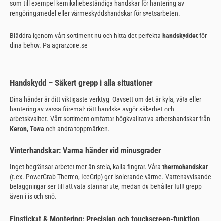
som till exempel kemikaliebeständiga handskar för hantering av
rengöringsmedel eller värmeskyddshandskar för svetsarbeten.
Bläddra igenom vårt sortiment nu och hitta det perfekta
handskyddet
för
dina behov. På agrarzone.se
Handskydd – Säkert grepp i alla situationer
Dina händer är ditt viktigaste verktyg. Oavsett om det är kyla, väta eller
hantering av vassa föremål: rätt handske avgör säkerhet och
arbetskvalitet. Vårt sortiment omfattar högkvalitativa arbetshandskar från
Keron
,
Towa
och andra toppmärken.
Vinterhandskar: Varma händer vid minusgrader
Inget begränsar arbetet mer än stela, kalla fingrar. Våra
thermohandskar
(t.ex. PowerGrab Thermo, IceGrip) ger isolerande värme. Vattenavvisande
beläggningar ser till att väta stannar ute, medan du behåller fullt grepp
även i is och snö.
Finstickat & Montering: Precision och touchscreen-funktion