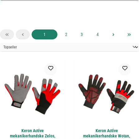
Sida
Sida
Sida
Sida
1
2
3
4
Keron Active
Keron Active
mekanikerhandske Zelos,
mekanikerhandske Wotan,