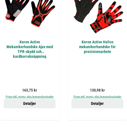
Keron Active
Keron Active Helios
Mekanikerhandske Ajax med
mekanikerhandske för
TPR-skydd och
precisionsarbete
kardborreknäppning
Ordinarie pris:
Ordinarie pris:
163,75 kr
130,98 kr
Priser inkl. moms, plus leveranskostnader
Priser inkl. moms, plus leveranskostnader
Detaljer
Detaljer