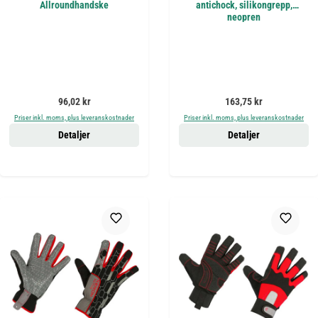
Allroundhandske
antichock, silikongrepp,
neopren
Ordinarie pris:
Ordinarie pris:
96,02 kr
163,75 kr
Priser inkl. moms, plus leveranskostnader
Priser inkl. moms, plus leveranskostnader
Detaljer
Detaljer