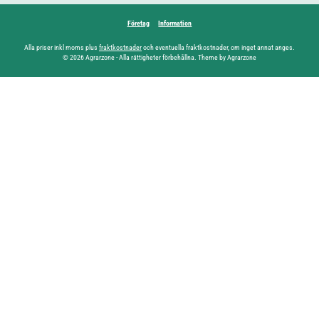
Företag
Information
Alla priser inkl moms plus
fraktkostnader
och eventuella fraktkostnader, om inget annat anges.
© 2026 Agrarzone - Alla rättigheter förbehållna. Theme by Agrarzone