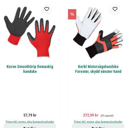
%
Keron SmoothGrip finmaskig
Kerbl Motorsågshandske
handske
Forester, skydd vänster hand
Ordinarie pris:
Försäljningspris:
Ordinarie pris:
57,79 kr
272,99 kr
(8% sparat)
Priser inkl. moms, plus leveranskostnader
Priser inkl. moms, plus leveranskostnader