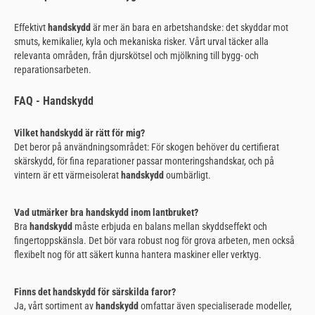
Effektivt
handskydd
är mer än bara en arbetshandske: det skyddar mot
smuts, kemikalier, kyla och mekaniska risker. Vårt urval täcker alla
relevanta områden, från djurskötsel och mjölkning till bygg- och
reparationsarbeten.
FAQ - Handskydd
Vilket handskydd är rätt för mig?
Det beror på användningsområdet: För skogen behöver du certifierat
skärskydd, för fina reparationer passar monteringshandskar, och på
vintern är ett värmeisolerat
handskydd
oumbärligt.
Vad utmärker bra handskydd inom lantbruket?
Bra
handskydd
måste erbjuda en balans mellan skyddseffekt och
fingertoppskänsla. Det bör vara robust nog för grova arbeten, men också
flexibelt nog för att säkert kunna hantera maskiner eller verktyg.
Finns det handskydd för särskilda faror?
Ja, vårt sortiment av
handskydd
omfattar även specialiserade modeller,