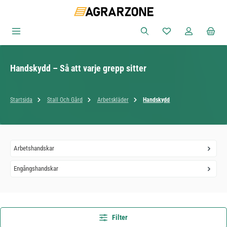
Hoppa till huvudinnehåll
Du har 0 objekt i ön
Handskydd – Så att varje grepp sitter
Startsida
Stall Och Gård
Arbetskläder
Handskydd
Arbetshandskar
Engångshandskar
Filter