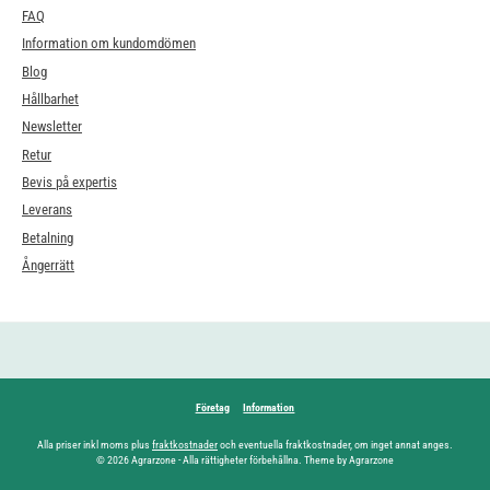
FAQ
Information om kundomdömen
Blog
Hållbarhet
Newsletter
Retur
Bevis på expertis
Leverans
Betalning
Ångerrätt
Företag
Information
Alla priser inkl moms plus
fraktkostnader
och eventuella fraktkostnader, om inget annat anges.
© 2026 Agrarzone - Alla rättigheter förbehållna. Theme by Agrarzone