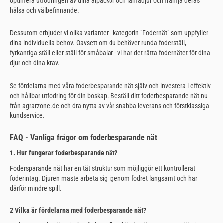
optimera utfodringen av dina alpackor och lamadjur och främja deras
hälsa och välbefinnande.
Dessutom erbjuder vi olika varianter i kategorin "Fodernät" som uppfyller
dina individuella behov. Oavsett om du behöver runda foderställ,
fyrkantiga ställ eller ställ för småbalar - vi har det rätta fodernätet för dina
djur och dina krav.
Se fördelarna med våra foderbesparande nät själv och investera i effektiv
och hållbar utfodring för din boskap. Beställ ditt foderbesparande nät nu
från agrarzone.de och dra nytta av vår snabba leverans och förstklassiga
kundservice.
FAQ - Vanliga frågor om foderbesparande nät
1. Hur fungerar foderbesparande nät?
Fodersparande nät har en tät struktur som möjliggör ett kontrollerat
foderintag. Djuren måste arbeta sig igenom fodret långsamt och har
därför mindre spill.
2 Vilka är fördelarna med foderbesparande nät?