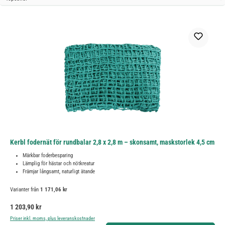
Kerbl fodernät för rundbalar 2,8 x 2,8 m – skonsamt, maskstorlek 4,5 cm
Märkbar foderbesparing
Lämplig för hästar och nötkreatur
Främjar långsamt, naturligt ätande
Varianter från
1 171,06 kr
Ordinarie pris:
1 203,90 kr
Priser inkl. moms, plus leveranskostnader