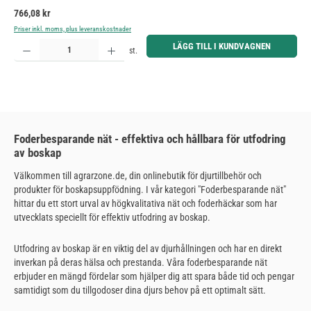
Ordinarie pris:
766,08 kr
Priser inkl. moms, plus leveranskostnader
Produktkvantitet: Ange önskat belopp eller använd knapparna för att öka eller minska kvantiteten.
LÄGG TILL I KUNDVAGNEN
st.
Foderbesparande nät - effektiva och hållbara för utfodring
av boskap
Välkommen till agrarzone.de, din onlinebutik för djurtillbehör och
produkter för boskapsuppfödning. I vår kategori "Foderbesparande nät"
hittar du ett stort urval av högkvalitativa nät och foderhäckar som har
utvecklats speciellt för effektiv utfodring av boskap.
Utfodring av boskap är en viktig del av djurhållningen och har en direkt
inverkan på deras hälsa och prestanda. Våra foderbesparande nät
erbjuder en mängd fördelar som hjälper dig att spara både tid och pengar
samtidigt som du tillgodoser dina djurs behov på ett optimalt sätt.