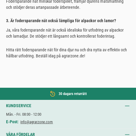
Fodersparande nät minskar foderspillet, främjar djurens matsmältning
och stödjer deras artanpassade ätbeteende.
3. Är fodersparande nät också lämpliga för alpackor och lamor?
Ja, våra fodersparande nät är också idealiska för utfodring av alpackor
och lamadjur. De stödjer ett långsamt och kontrollerat foderintag.
Hitta rätt fodersparande nät för dina djur nu och dra nytta av effektiv och
hållbar utfodring. Beställ idag på agrarzone.de!
30 dagars returrätt
KUNDSERVICE
Mån. - Fri. 08:00 - 12:00
E-Post:
info@agrarzone.com
VÅRA FÖRDELAR