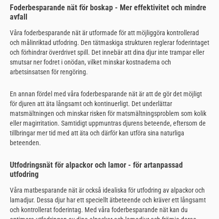
Foderbesparande nät för boskap - Mer effektivitet och mindre
avfall
Våra foderbesparande nät är utformade för att möjliggöra kontrollerad
och målinriktad utfodring. Den tätmaskiga strukturen reglerar foderintaget
och förhindrar överdrivet spill. Det innebär att dina djur inte trampar eller
smutsar ner fodret i onödan, vilket minskar kostnaderna och
arbetsinsatsen för rengöring.
En annan fördel med våra foderbesparande nät är att de gör det möjligt
för djuren att äta långsamt och kontinuerligt. Det underlättar
matsmältningen och minskar risken för matsmältningsproblem som kolik
eller magirritation. Samtidigt uppmuntras djurens beteende, eftersom de
tillbringar mer tid med att äta och därför kan utföra sina naturliga
beteenden.
Utfodringsnät för alpackor och lamor - för artanpassad
utfodring
Våra matbesparande nät är också idealiska för utfodring av alpackor och
lamadjur. Dessa djur har ett speciellt ätbeteende och kräver ett långsamt
och kontrollerat foderintag. Med våra foderbesparande nät kan du