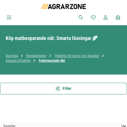
Hoppa till huvudinnehåll
Du har 0 objekt i ön
Köp matbesparande nät: Smarta lösningar 🌾
Startsida
Bondgårdsdjur
Tillbehör för lamor och alpackor
Alpacka Utfodring
Fodersparande Nät
Filter